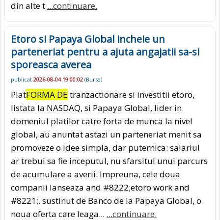
din alte t
...continuare.
Etoro si Papaya Global incheie un
parteneriat pentru a ajuta angajatii sa-si
sporeasca averea
publicat
2026-08-04 19:00:02
(
Bursa
)
Plat
FORMA DE
tranzactionare si investitii etoro,
listata la NASDAQ, si Papaya Global, lider in
domeniul platilor catre forta de munca la nivel
global, au anuntat astazi un parteneriat menit sa
promoveze o idee simpla, dar puternica: salariul
ar trebui sa fie inceputul, nu sfarsitul unui parcurs
de acumulare a averii. Impreuna, cele doua
companii lanseaza and #8222;etoro work and
#8221;, sustinut de Banco de la Papaya Global, o
noua oferta care leaga...
...continuare.