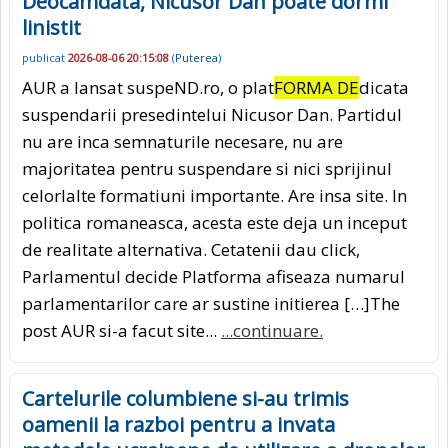
Deocamdata, Nicusor Dan poate dormi
linistit
publicat
2026-08-06 20:15:08
(
Puterea
)
AUR a lansat suspeND.ro, o plat
FORMA DE
dicata
suspendarii presedintelui Nicusor Dan. Partidul
nu are inca semnaturile necesare, nu are
majoritatea pentru suspendare si nici sprijinul
celorlalte formatiuni importante. Are insa site. In
politica romaneasca, acesta este deja un inceput
de realitate alternativa. Cetatenii dau click,
Parlamentul decide Platforma afiseaza numarul
parlamentarilor care ar sustine initierea […]The
post AUR si-a facut site...
...continuare.
Cartelurile columbiene si-au trimis
oamenii la razboi pentru a invata