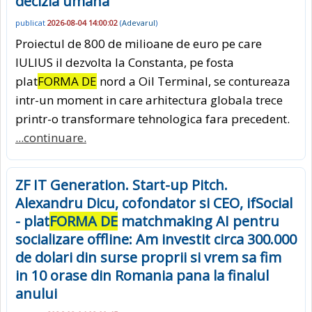
decizia umana
publicat
2026-08-04 14:00:02
(
Adevarul
)
Proiectul de 800 de milioane de euro pe care
IULIUS il dezvolta la Constanta, pe fosta
plat
FORMA DE
nord a Oil Terminal, se contureaza
intr-un moment in care arhitectura globala trece
printr-o transformare tehnologica fara precedent.
...continuare.
ZF IT Generation. Start-up Pitch.
Alexandru Dicu, cofondator si CEO, ifSocial
- plat
FORMA DE
matchmaking AI pentru
socializare offline: Am investit circa 300.000
de dolari din surse proprii si vrem sa fim
in 10 orase din Romania pana la finalul
anului