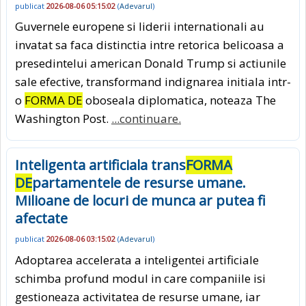
publicat
2026-08-06 05:15:02
(
Adevarul
)
Guvernele europene si liderii internationali au
invatat sa faca distinctia intre retorica belicoasa a
presedintelui american Donald Trump si actiunile
sale efective, transformand indignarea initiala intr-
o
FORMA DE
oboseala diplomatica, noteaza The
Washington Post.
...continuare.
Inteligenta artificiala trans
FORMA
DE
partamentele de resurse umane.
Milioane de locuri de munca ar putea fi
afectate
publicat
2026-08-06 03:15:02
(
Adevarul
)
Adoptarea accelerata a inteligentei artificiale
schimba profund modul in care companiile isi
gestioneaza activitatea de resurse umane, iar