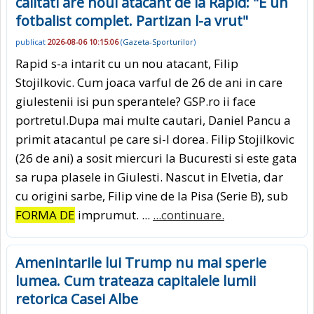
calitati are noul atacant de la Rapid: "E un
fotbalist complet. Partizan l-a vrut"
publicat
2026-08-06 10:15:06
(
Gazeta-Sporturilor
)
Rapid s-a intarit cu un nou atacant, Filip
Stojilkovic. Cum joaca varful de 26 de ani in care
giulestenii isi pun sperantele? GSP.ro ii face
portretul.Dupa mai multe cautari, Daniel Pancu a
primit atacantul pe care si-l dorea. Filip Stojilkovic
(26 de ani) a sosit miercuri la Bucuresti si este gata
sa rupa plasele in Giulesti. Nascut in Elvetia, dar
cu origini sarbe, Filip vine de la Pisa (Serie B), sub
FORMA DE
imprumut. ...
...continuare.
Amenintarile lui Trump nu mai sperie
lumea. Cum trateaza capitalele lumii
retorica Casei Albe