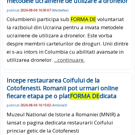
metodele ucrainene de utilizare a dronelor
publicat
2026-08-06 16:30:07
(
Mediafax
)
Columbienii participa sub
FORMA DE
voluntariat
la razboiul din Ucraina pentru a invata metodele
ucrainene de utilizare a dronelor. Este vorba
despre membrii cartelurilor de droguri. Unii dintre
ei s-au intors in Columbia cu abilitati avansate in
utilizarea dronelor.
...continuare.
Incepe restaurarea Coifului de la
Cotofenesti. Romanii pot urmari online
fiecare etapa pe o plat
FORMA DE
dicata
publicat
2026-08-06 16:15:02
(
Antena3
)
Muzeul National de Istorie a Romaniei (MNIR) a
lansat o pagina dedicata restaurarii Coifului
princiar getic de la Cotofenesti