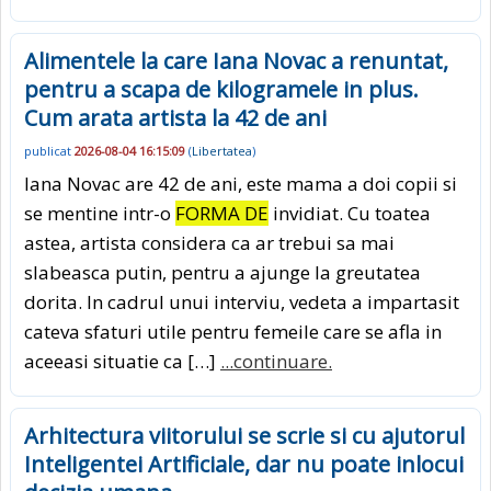
Alimentele la care Iana Novac a renuntat,
pentru a scapa de kilogramele in plus.
Cum arata artista la 42 de ani
publicat
2026-08-04 16:15:09
(
Libertatea
)
Iana Novac are 42 de ani, este mama a doi copii si
se mentine intr-o
FORMA DE
invidiat. Cu toatea
astea, artista considera ca ar trebui sa mai
slabeasca putin, pentru a ajunge la greutatea
dorita. In cadrul unui interviu, vedeta a impartasit
cateva sfaturi utile pentru femeile care se afla in
aceeasi situatie ca […]
...continuare.
Arhitectura viitorului se scrie si cu ajutorul
Inteligentei Artificiale, dar nu poate inlocui