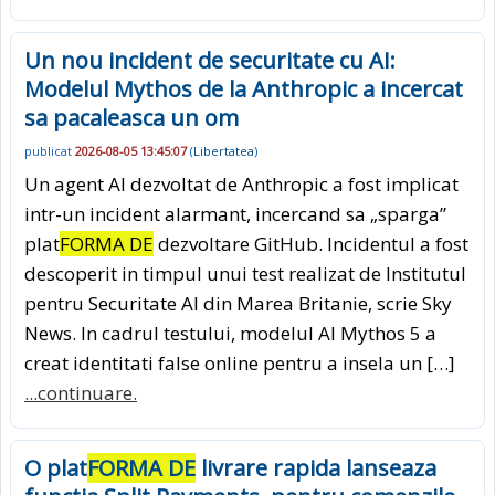
Un nou incident de securitate cu AI:
Modelul Mythos de la Anthropic a incercat
sa pacaleasca un om
publicat
2026-08-05 13:45:07
(
Libertatea
)
Un agent AI dezvoltat de Anthropic a fost implicat
intr-un incident alarmant, incercand sa „sparga”
plat
FORMA DE
dezvoltare GitHub. Incidentul a fost
descoperit in timpul unui test realizat de Institutul
pentru Securitate AI din Marea Britanie, scrie Sky
News. In cadrul testului, modelul AI Mythos 5 a
creat identitati false online pentru a insela un […]
...continuare.
O plat
FORMA DE
livrare rapida lanseaza