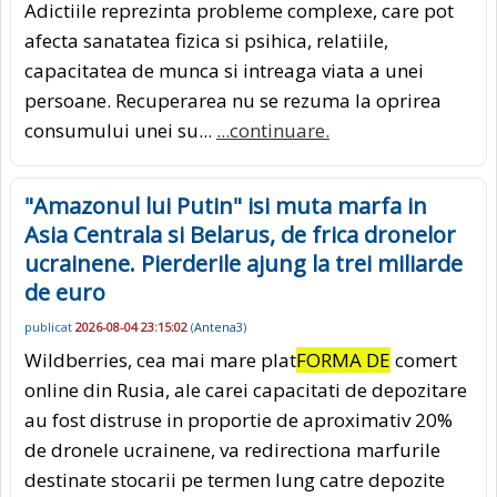
Adictiile reprezinta probleme complexe, care pot
afecta sanatatea fizica si psihica, relatiile,
capacitatea de munca si intreaga viata a unei
persoane. Recuperarea nu se rezuma la oprirea
consumului unei su...
...continuare.
"Amazonul lui Putin" isi muta marfa in
Asia Centrala si Belarus, de frica dronelor
ucrainene. Pierderile ajung la trei miliarde
de euro
publicat
2026-08-04 23:15:02
(
Antena3
)
Wildberries, cea mai mare plat
FORMA DE
comert
online din Rusia, ale carei capacitati de depozitare
au fost distruse in proportie de aproximativ 20%
de dronele ucrainene, va redirectiona marfurile
destinate stocarii pe termen lung catre depozite