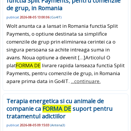
functia Split Payments, pentru comenzile
de grup, in Romania
publicat
2026-08-05 13:00:06
(
Go4IT
)
Wolt anunta ca a lansat in Romania functia Split
Payments, o optiune destinata sa simplifice
comenzile de grup prin eliminarea cerintei ca o
singura persoana sa achite intreaga suma in
avans. Noua optiune a devenit […]Articolul O
plat
FORMA DE
livrare rapida lanseaza functia Split
Payments, pentru comenzile de grup, in Romania
apare prima data in Go4IT.
...continuare.
Terapia energetica si cu animale de
companie ca
FORMA DE
suport pentru
tratamentul adictiilor
publicat
2026-08-05 09:15:03
(
Antena3
)