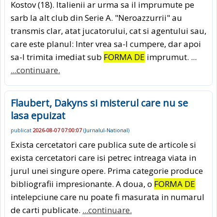
Kostov (18). Italienii ar urma sa il imprumute pe
sarb la alt club din Serie A. "Neroazzurrii" au
transmis clar, atat jucatorului, cat si agentului sau,
care este planul: Inter vrea sa-l cumpere, dar apoi
sa-l trimita imediat sub
FORMA DE
imprumut. ...
...continuare.
Flaubert, Dakyns si misterul care nu se
lasa epuizat
publicat
2026-08-07 07:00:07
(
Jurnalul-National
)
Exista cercetatori care publica sute de articole si
exista cercetatori care isi petrec intreaga viata in
jurul unei singure opere. Prima categorie produce
bibliografii impresionante. A doua, o
FORMA DE
intelepciune care nu poate fi masurata in numarul
de carti publicate.
...continuare.