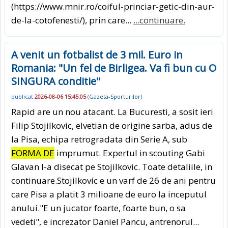
(https://www.mnir.ro/coiful-princiar-getic-din-aur-
de-la-cotofenesti/), prin care...
...continuare.
A venit un fotbalist de 3 mil. Euro in
Romania: "Un fel de Birligea. Va fi bun cu O
SINGURA conditie"
publicat
2026-08-06 15:45:05
(
Gazeta-Sporturilor
)
Rapid are un nou atacant. La Bucuresti, a sosit ieri
Filip Stojilkovic, elvetian de origine sarba, adus de
la Pisa, echipa retrogradata din Serie A, sub
FORMA DE
imprumut. Expertul in scouting Gabi
Glavan l-a disecat pe Stojilkovic. Toate detaliile, in
continuare.Stojilkovic e un varf de 26 de ani pentru
care Pisa a platit 3 milioane de euro la inceputul
anului."E un jucator foarte, foarte bun, o sa
vedeti", e increzator Daniel Pancu, antrenorul...