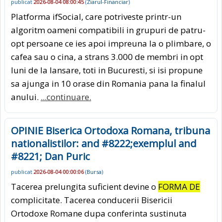
publicat
2026-08-04 08:00:45
(
Ziarul-Financiar
)
Platforma ifSocial, care potriveste printr-un
algoritm oameni compatibili in grupuri de patru-
opt persoane ce ies apoi impreuna la o plimbare, o
cafea sau o cina, a strans 3.000 de membri in opt
luni de la lansare, toti in Bucuresti, si isi propune
sa ajunga in 10 orase din Romania pana la finalul
anului.
...continuare.
OPINIE Biserica Ortodoxa Romana, tribuna
nationalistilor: and #8222;exemplul and
#8221; Dan Puric
publicat
2026-08-04 00:00:06
(
Bursa
)
Tacerea prelungita suficient devine o
FORMA DE
complicitate. Tacerea conducerii Bisericii
Ortodoxe Romane dupa conferinta sustinuta