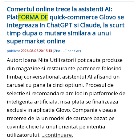
Comertul online trece la asistenti AI:
Plat
FORMA DE
quick-commerce Glovo se
integreaza in ChatGPT si Claude, la scurt
timp dupa o mutare similara a unui
supermarket online
publicat
2026-08-05 20:15:13
(
Ziarul-Financiar
)
Autor: Ioana Nita Utilizatorii pot cauta produse
din magazine si restaurante partenere folosind
limbaj conversational, asistentul AI afisand un
carusel cu pana la cinci optiuni. Procesul de
selectie si recomandare are loc in platformele de
inteligenta artificiala, insa plata se finalizeaza
exclusiv in aplicatia Glovo. Compania vizeaza
trecerea de la un model de cautare bazat pe
cuvinte-cheie la unul orientat pe intentia
utilizatorului.
...continuare.