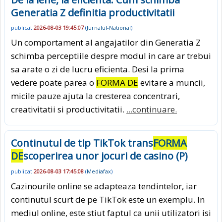
Generatia Z definitia productivitatii
publicat
2026-08-03 19:45:07
(
Jurnalul-National
)
Un comportament al angajatilor din Generatia Z
schimba perceptiile despre modul in care ar trebui
sa arate o zi de lucru eficienta. Desi la prima
vedere poate parea o
FORMA DE
evitare a muncii,
micile pauze ajuta la cresterea concentrari,
creativitatii si productivitatii.
...continuare.
Continutul de tip TikTok trans
FORMA
DE
scoperirea unor jocuri de casino (P)
publicat
2026-08-03 17:45:08
(
Mediafax
)
Cazinourile online se adapteaza tendintelor, iar
continutul scurt de pe TikTok este un exemplu. In
mediul online, este stiut faptul ca unii utilizatori isi