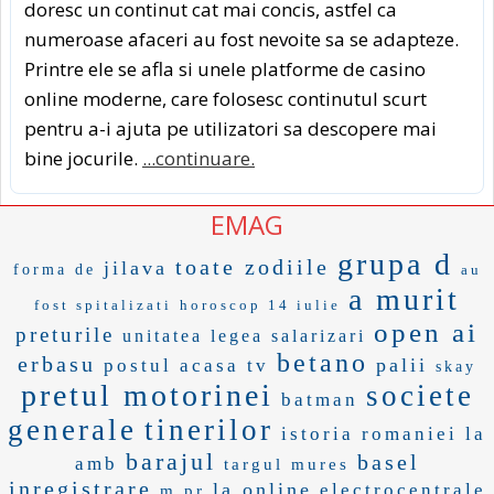
doresc un continut cat mai concis, astfel ca
numeroase afaceri au fost nevoite sa se adapteze.
Printre ele se afla si unele platforme de casino
online moderne, care folosesc continutul scurt
pentru a-i ajuta pe utilizatori sa descopere mai
bine jocurile.
...continuare.
EMAG
grupa d
toate zodiile
jilava
forma de
au
a murit
fost spitalizati
horoscop 14 iulie
open ai
preturile
unitatea
legea salarizari
betano
erbasu
palii
postul acasa tv
skay
pretul motorinei
societe
batman
generale
tinerilor
istoria romaniei
la
barajul
basel
amb
targul mures
inregistrare
la online
electrocentrale
m pr