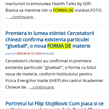
marturisit in emisiunea Health Talks by GSP,
Bianca se mentine intr-o
FORMA DE
invidiat.FOTO.
...
...continuare.
Premiera in lumea stiintei: Cercetatorii
chinezi confirma existenta particulei
"glueball", o noua
FORMA DE
materie
publicat
2026-08-06 13:15:03
(
Antena3
)
Cercetatorii chinezi au confirmat in premiera
existenta particulei "glueball", o forma cu totul
noua de materie, conform Institutului pentru
Fizica Energiilor Inalte (IHEP) din cadrul Academiei
Chineze de...
...continuare.
Portretul lui Filip Stojilkovic Cum joaca si ce