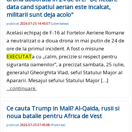
data cand spatiul aerian este incalcat,
militarii sunt deja acolo"
publicat
2026-07-25 14:45:07
(
Libertatea
)
Acelasi echipaj de F-16 al Fortelor Aeriene Romane
a neutralizat o a doua drona in mai putin de 24 de
ore de la primul incident. A fost o misiune
EXECUTAT
a cu „calm, precizie si respect pentru
siguranta oamenilor”, a precizat sambata, 25 iulie,
generalul Gheorghita Vlad, seful Statului Major al
Apararii. Mesajul sefului Statului Major […]
...continuare.
Ce cauta Trump in Mali? Al-Qaida, rusii si
noua batalie pentru Africa de Vest
publicat
2026-07-25 07:45:08
(
Puterea
)