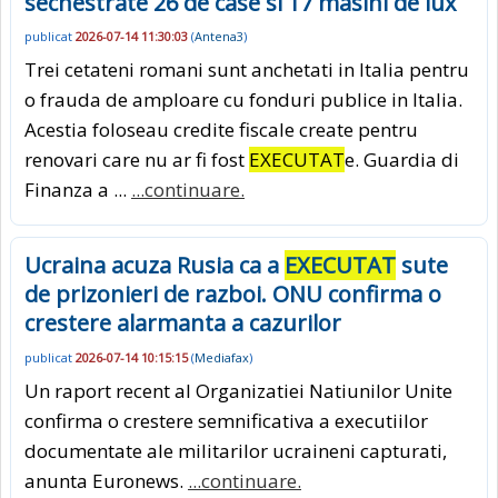
sechestrate 26 de case si 17 masini de lux
publicat
2026-07-14 11:30:03
(
Antena3
)
Trei cetateni romani sunt anchetati in Italia pentru
o frauda de amploare cu fonduri publice in Italia.
Acestia foloseau credite fiscale create pentru
renovari care nu ar fi fost
EXECUTAT
e. Guardia di
Finanza a ...
...continuare.
Ucraina acuza Rusia ca a
EXECUTAT
sute
de prizonieri de razboi. ONU confirma o
crestere alarmanta a cazurilor
publicat
2026-07-14 10:15:15
(
Mediafax
)
Un raport recent al Organizatiei Natiunilor Unite
confirma o crestere semnificativa a executiilor
documentate ale militarilor ucraineni capturati,
anunta Euronews.
...continuare.