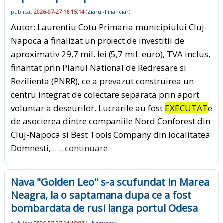
publicat
2026-07-27 16:15:14
(
Ziarul-Financiar
)
Autor: Laurentiu Cotu Primaria municipiului Cluj-
Napoca a finalizat un proiect de investitii de
aproximativ 29,7 mil. lei (5,7 mil. euro), TVA inclus,
finantat prin Planul National de Redresare si
Rezilienta (PNRR), ce a prevazut construirea un
centru integrat de colectare separata prin aport
voluntar a deseurilor. Lucrarile au fost
EXECUTAT
e
de asocierea dintre companiile Nord Conforest din
Cluj-Napoca si Best Tools Company din localitatea
Domnesti,...
...continuare.
Nava "Golden Leo" s-a scufundat in Marea
Neagra, la o saptamana dupa ce a fost
bombardata de rusi langa portul Odesa
publicat
2026-07-27 14:15:07
(
Libertatea
)