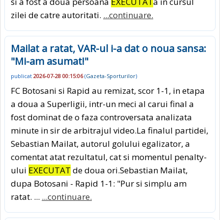
si a fost a doua persoana
EXECUTAT
a in cursul
zilei de catre autoritati.
...continuare.
Mailat a ratat, VAR-ul i-a dat o noua sansa:
"Mi-am asumat!"
publicat
2026-07-28 00:15:06
(
Gazeta-Sporturilor
)
FC Botosani si Rapid au remizat, scor 1-1, in etapa
a doua a Superligii, intr-un meci al carui final a
fost dominat de o faza controversata analizata
minute in sir de arbitrajul video.La finalul partidei,
Sebastian Mailat, autorul golului egalizator, a
comentat atat rezultatul, cat si momentul penalty-
ului
EXECUTAT
de doua ori.Sebastian Mailat,
dupa Botosani - Rapid 1-1: "Pur si simplu am
ratat. ...
...continuare.