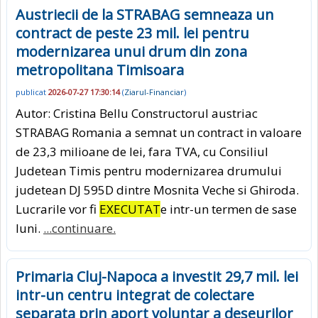
Austriecii de la STRABAG semneaza un
contract de peste 23 mil. lei pentru
modernizarea unui drum din zona
metropolitana Timisoara
publicat
2026-07-27 17:30:14
(
Ziarul-Financiar
)
Autor: Cristina Bellu Constructorul austriac
STRABAG Romania a semnat un contract in valoare
de 23,3 milioane de lei, fara TVA, cu Consiliul
Judetean Timis pentru modernizarea drumului
judetean DJ 595D dintre Mosnita Veche si Ghiroda.
Lucrarile vor fi
EXECUTAT
e intr-un termen de sase
luni.
...continuare.
Primaria Cluj-Napoca a investit 29,7 mil. lei
intr-un centru integrat de colectare
separata prin aport voluntar a deseurilor