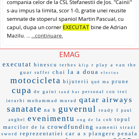
compania celor de la CSL Stefanestii de Jos. "Cainii"
s-au impus la limita, scor 1-0, gratie unei reusite
semnate de stoperul spaniol Martin Pascual, cu
capul, dupa un corner
EXECUTAT
bine de Adrian
Mazilu. ...
...continuare.
EMAG
executat
hinescu
terhes
r play
a van
the
klip
la a doua
chai
guar
suffer
electus
motocicleta
bijuterii
prune
qué ma
cupa
de gaini
trei
tand bar
personal con
qatar airways
ierarhi
mohammad murad
sanatate
guvernul
na b
ready f
paul
evenimentu
topul
anghel
ong de
la cob
crowdfunding
marcilor
de la
oamenii strazi
reprezentatiei
car a s
plangere penala
sword