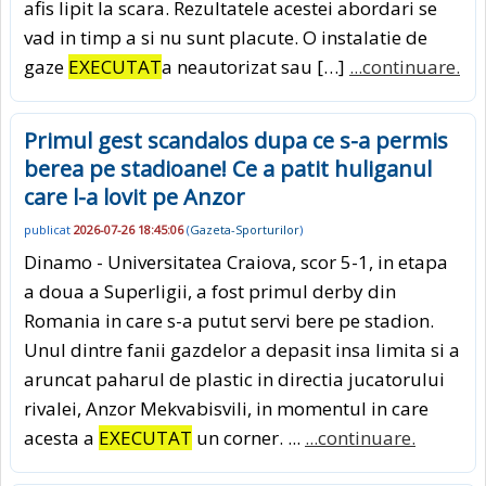
afis lipit la scara. Rezultatele acestei abordari se
vad in timp a si nu sunt placute. O instalatie de
gaze
EXECUTAT
a neautorizat sau […]
...continuare.
Primul gest scandalos dupa ce s-a permis
berea pe stadioane! Ce a patit huliganul
care l-a lovit pe Anzor
publicat
2026-07-26 18:45:06
(
Gazeta-Sporturilor
)
Dinamo - Universitatea Craiova, scor 5-1, in etapa
a doua a Superligii, a fost primul derby din
Romania in care s-a putut servi bere pe stadion.
Unul dintre fanii gazdelor a depasit insa limita si a
aruncat paharul de plastic in directia jucatorului
rivalei, Anzor Mekvabisvili, in momentul in care
acesta a
EXECUTAT
un corner. ...
...continuare.