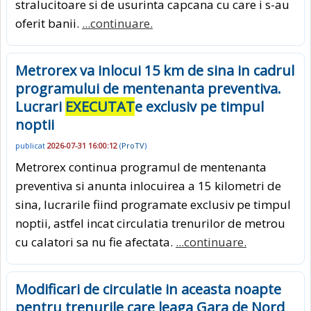
stralucitoare si de usurinta capcana cu care i s-au
oferit banii.
...continuare.
Metrorex va inlocui 15 km de sina in cadrul
programului de mentenanta preventiva.
Lucrari
EXECUTAT
e exclusiv pe timpul
noptii
publicat
2026-07-31 16:00:12
(
ProTV
)
Metrorex continua programul de mentenanta
preventiva si anunta inlocuirea a 15 kilometri de
sina, lucrarile fiind programate exclusiv pe timpul
noptii, astfel incat circulatia trenurilor de metrou
cu calatori sa nu fie afectata.
...continuare.
Modificari de circulatie in aceasta noapte
pentru trenurile care leaga Gara de Nord