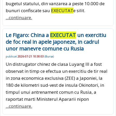
bugetul statului, din vanzarea a peste 10.000 de
bunuri confiscate sau
EXECUTAT
e silit.
...continuare.
Le Figaro: China a
EXECUTAT
un exercitiu
de foc real in apele japoneze, in cadrul
unor manevre comune cu Rusia
publicat
2026-07-21 10:30:03
(
Bursa
)
Un distrugator chinez de clasa Luyang III a fost
observat in timp ce efectua un exercitiu de tir real
in zona economica exclusiva (ZEE) a Japoniei, la
180 de kilometri sud-vest de insula Okinotori, in
timpul unui antrenament comun cu Rusia, a
raportat marti Ministerul Apararii nipon
...continuare.