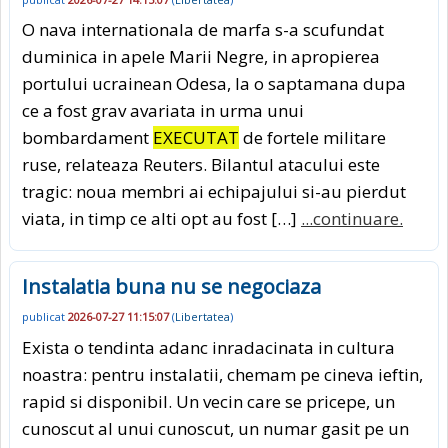
O nava internationala de marfa s-a scufundat
duminica in apele Marii Negre, in apropierea
portului ucrainean Odesa, la o saptamana dupa
ce a fost grav avariata in urma unui
bombardament
EXECUTAT
de fortele militare
ruse, relateaza Reuters. Bilantul atacului este
tragic: noua membri ai echipajului si-au pierdut
viata, in timp ce alti opt au fost […]
...continuare.
Instalatia buna nu se negociaza
publicat
2026-07-27 11:15:07
(
Libertatea
)
Exista o tendinta adanc inradacinata in cultura
noastra: pentru instalatii, chemam pe cineva ieftin,
rapid si disponibil. Un vecin care se pricepe, un
cunoscut al unui cunoscut, un numar gasit pe un