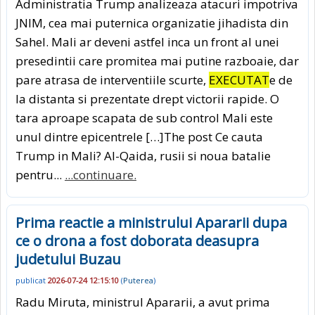
Administratia Trump analizeaza atacuri impotriva
JNIM, cea mai puternica organizatie jihadista din
Sahel. Mali ar deveni astfel inca un front al unei
presedintii care promitea mai putine razboaie, dar
pare atrasa de interventiile scurte,
EXECUTAT
e de
la distanta si prezentate drept victorii rapide. O
tara aproape scapata de sub control Mali este
unul dintre epicentrele […]The post Ce cauta
Trump in Mali? Al-Qaida, rusii si noua batalie
pentru...
...continuare.
Prima reactie a ministrului Apararii dupa
ce o drona a fost doborata deasupra
judetului Buzau
publicat
2026-07-24 12:15:10
(
Puterea
)
Radu Miruta, ministrul Apararii, a avut prima