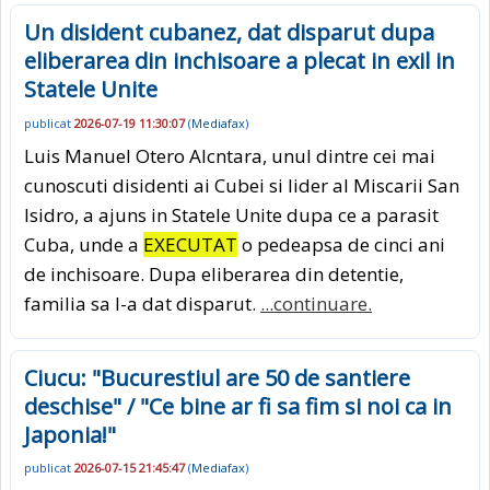
Un disident cubanez, dat disparut dupa
eliberarea din inchisoare a plecat in exil in
Statele Unite
publicat
2026-07-19 11:30:07
(
Mediafax
)
Luis Manuel Otero Alcntara, unul dintre cei mai
cunoscuti disidenti ai Cubei si lider al Miscarii San
Isidro, a ajuns in Statele Unite dupa ce a parasit
Cuba, unde a
EXECUTAT
o pedeapsa de cinci ani
de inchisoare. Dupa eliberarea din detentie,
familia sa l-a dat disparut.
...continuare.
Ciucu: "Bucurestiul are 50 de santiere
deschise" / "Ce bine ar fi sa fim si noi ca in
Japonia!"
publicat
2026-07-15 21:45:47
(
Mediafax
)