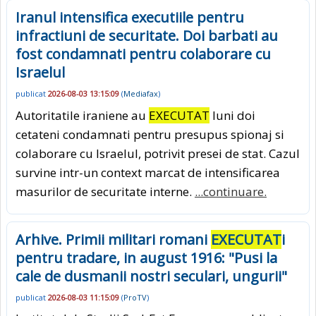
Iranul intensifica executiile pentru
infractiuni de securitate. Doi barbati au
fost condamnati pentru colaborare cu
Israelul
publicat
2026-08-03 13:15:09
(
Mediafax
)
Autoritatile iraniene au
EXECUTAT
luni doi
cetateni condamnati pentru presupus spionaj si
colaborare cu Israelul, potrivit presei de stat. Cazul
survine intr-un context marcat de intensificarea
masurilor de securitate interne.
...continuare.
Arhive. Primii militari romani
EXECUTAT
i
pentru tradare, in august 1916: "Pusi la
cale de dusmanii nostri seculari, ungurii"
publicat
2026-08-03 11:15:09
(
ProTV
)