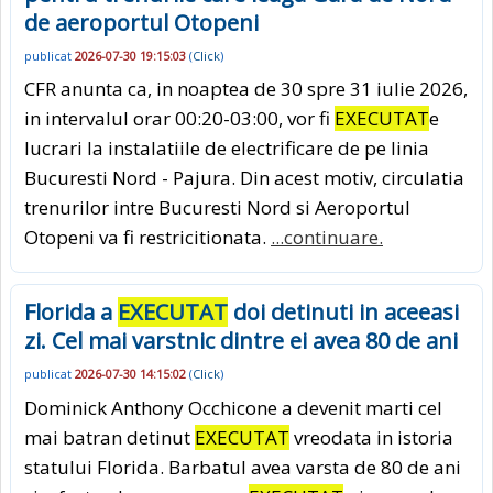
de aeroportul Otopeni
publicat
2026-07-30 19:15:03
(
Click
)
CFR anunta ca, in noaptea de 30 spre 31 iulie 2026,
in intervalul orar 00:20-03:00, vor fi
EXECUTAT
e
lucrari la instalatiile de electrificare de pe linia
Bucuresti Nord - Pajura. Din acest motiv, circulatia
trenurilor intre Bucuresti Nord si Aeroportul
Otopeni va fi restricitionata.
...continuare.
Florida a
EXECUTAT
doi detinuti in aceeasi
zi. Cel mai varstnic dintre ei avea 80 de ani
publicat
2026-07-30 14:15:02
(
Click
)
Dominick Anthony Occhicone a devenit marti cel
mai batran detinut
EXECUTAT
vreodata in istoria
statului Florida. Barbatul avea varsta de 80 de ani