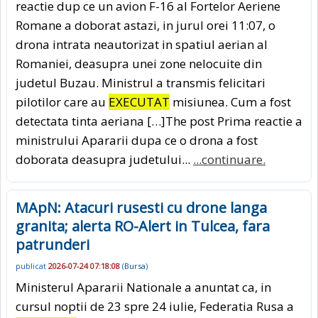
reactie dup ce un avion F-16 al Fortelor Aeriene
Romane a doborat astazi, in jurul orei 11:07, o
drona intrata neautorizat in spatiul aerian al
Romaniei, deasupra unei zone nelocuite din
judetul Buzau. Ministrul a transmis felicitari
pilotilor care au
EXECUTAT
misiunea. Cum a fost
detectata tinta aeriana […]The post Prima reactie a
ministrului Apararii dupa ce o drona a fost
doborata deasupra judetului...
...continuare.
MApN: Atacuri rusesti cu drone langa
granita; alerta RO-Alert in Tulcea, fara
patrunderi
publicat
2026-07-24 07:18:08
(
Bursa
)
Ministerul Apararii Nationale a anuntat ca, in
cursul noptii de 23 spre 24 iulie, Federatia Rusa a