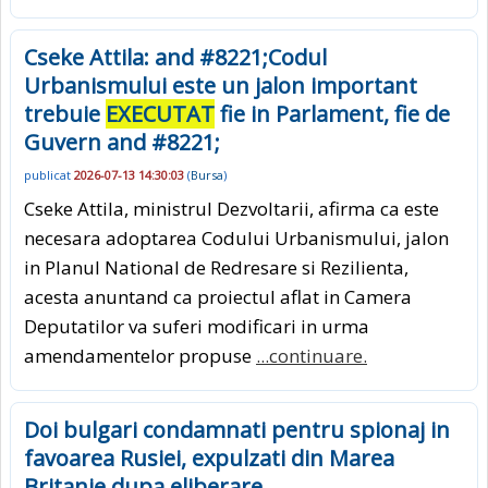
Cseke Attila: and #8221;Codul
Urbanismului este un jalon important
trebuie
EXECUTAT
fie in Parlament, fie de
Guvern and #8221;
publicat
2026-07-13 14:30:03
(
Bursa
)
Cseke Attila, ministrul Dezvoltarii, afirma ca este
necesara adoptarea Codului Urbanismului, jalon
in Planul National de Redresare si Rezilienta,
acesta anuntand ca proiectul aflat in Camera
Deputatilor va suferi modificari in urma
amendamentelor propuse
...continuare.
Doi bulgari condamnati pentru spionaj in
favoarea Rusiei, expulzati din Marea
Britanie dupa eliberare