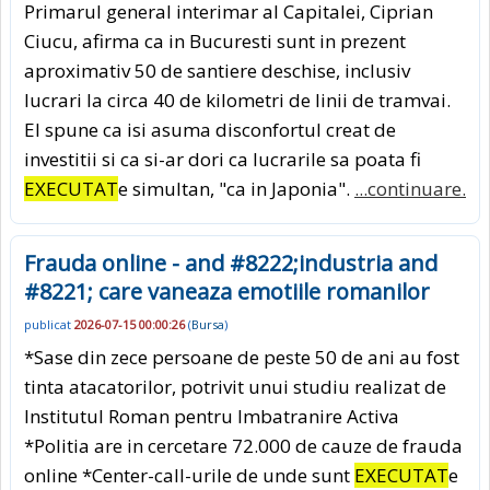
Primarul general interimar al Capitalei, Ciprian
Ciucu, afirma ca in Bucuresti sunt in prezent
aproximativ 50 de santiere deschise, inclusiv
lucrari la circa 40 de kilometri de linii de tramvai.
El spune ca isi asuma disconfortul creat de
investitii si ca si-ar dori ca lucrarile sa poata fi
EXECUTAT
e simultan, "ca in Japonia".
...continuare.
Frauda online - and #8222;industria and
#8221; care vaneaza emotiile romanilor
publicat
2026-07-15 00:00:26
(
Bursa
)
*Sase din zece persoane de peste 50 de ani au fost
tinta atacatorilor, potrivit unui studiu realizat de
Institutul Roman pentru Imbatranire Activa
*Politia are in cercetare 72.000 de cauze de frauda
online *Center-call-urile de unde sunt
EXECUTAT
e