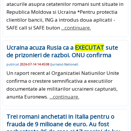
atacurile asupra cetatenilor romani sunt situate in
Republica Moldova si Ucraina *Pentru protectia
clientilor bancii, ING a introdus doua aplicatii -
SAFE call si SAFE buton
...continuare.
Ucraina acuza Rusia ca a
EXECUTAT
sute
de prizonieri de razboi. ONU confirma
publicat
2026-07-14 14:45:08
(
Jurnalul-National
)
Un raport recent al Organizatiei Natiunilor Unite
confirma o crestere semnificativa a executiilor
documentate ale militarilor ucraineni capturati,
anunta Euronews.
...continuare.
Trei romani anchetati in Italia pentru o
frauda de 9 milioane de euro. Au fost