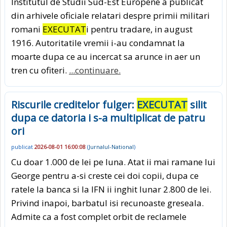
Institutul de Studii Sud-Est Europene a publicat
din arhivele oficiale relatari despre primii militari
romani
EXECUTAT
i pentru tradare, in august
1916. Autoritatile vremii i-au condamnat la
moarte dupa ce au incercat sa arunce in aer un
tren cu ofiteri.
...continuare.
Riscurile creditelor fulger:
EXECUTAT
silit
dupa ce datoria i s-a multiplicat de patru
ori
publicat
2026-08-01 16:00:08
(
Jurnalul-National
)
Cu doar 1.000 de lei pe luna. Atat ii mai ramane lui
George pentru a-si creste cei doi copii, dupa ce
ratele la banca si la IFN ii inghit lunar 2.800 de lei.
Privind inapoi, barbatul isi recunoaste greseala.
Admite ca a fost complet orbit de reclamele