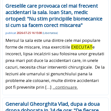
Greselile care provoaca cel mai frecvent
accidentari la sala. Ioan Stan, medic
ortoped: "Nu stim principiile biomecanice
si cum sa facem corect miscarea"
publicat
2026-07-25 16:15:08
(
Libertatea
)
Mersul la sala este una dintre cele mai populare
forme de miscare, insa exercitiile
EXECUTAT
e
incorect, lipsa incalzirii sau folosirea unor greutati
prea mari pot duce la accidentari care, in unele
cazuri, necesita chiar interventii chirurgicale. De la
leziuni ale umarului si genunchiului pana la
probleme ale coloanei, multe dintre accidentari
pot fi prevenite prin […]
...continuare.
Generalul Gheorghita Vlad, dupa a doua
drona doborata in 24 de ore: "De fiecare