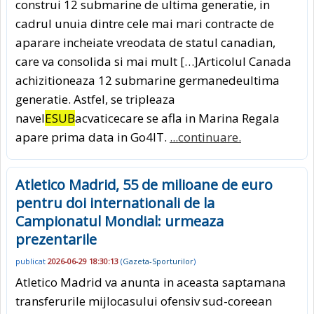
construi 12 submarine de ultima generatie, in
cadrul unuia dintre cele mai mari contracte de
aparare incheiate vreodata de statul canadian,
care va consolida si mai mult […]Articolul Canada
achizitioneaza 12 submarine germanedeultima
generatie. Astfel, se tripleaza
navel
ESUB
acvaticecare se afla in Marina Regala
apare prima data in Go4IT.
...continuare.
Atletico Madrid, 55 de milioane de euro
pentru doi internationali de la
Campionatul Mondial: urmeaza
prezentarile
publicat
2026-06-29 18:30:13
(
Gazeta-Sporturilor
)
Atletico Madrid va anunta in aceasta saptamana
transferurile mijlocasului ofensiv sud-coreean