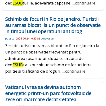
ded
ESUB
turile, adevarate capcane.
...continuare.
Schimb de focuri in Rio de Janeiro. Turistii
au ramas blocati la un punct de observatie
in timpul unei operatiuni antidrog
publicat
2026-06-24 10:30:02
(
Adevarul
)
Zeci de turisti au ramas blocati in Rio de Janeiro la
un punct de observatie frecventat pentru
admirarea rasaritului, dupa ce in zona de
ded
ESUB
t a izbucnit un schimb de focuri intre
politie si traficanti de droguri.
...continuare.
Vaticanul vrea sa devina autonom
energetic printr-un parc fotovoltaic de
zece ori mai mare decat Cetatea