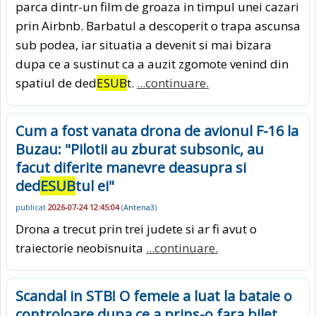
parca dintr-un film de groaza in timpul unei cazari
prin Airbnb. Barbatul a descoperit o trapa ascunsa
sub podea, iar situatia a devenit si mai bizara
dupa ce a sustinut ca a auzit zgomote venind din
spatiul de ded
ESUB
t.
...continuare.
Cum a fost vanata drona de avionul F-16 la
Buzau: "Pilotii au zburat subsonic, au
facut diferite manevre deasupra si
ded
ESUB
tul ei"
publicat
2026-07-24 12:45:04
(
Antena3
)
Drona a trecut prin trei judete si ar fi avut o
traiectorie neobisnuita
...continuare.
Scandal in STB! O femeie a luat la bataie o
controloare dupa ce a prins-o fara bilet