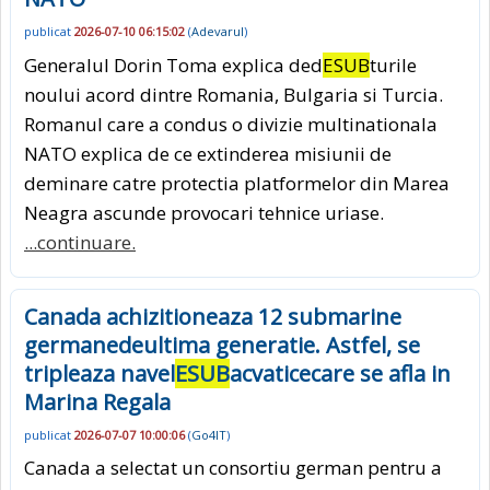
publicat
2026-07-10 06:15:02
(
Adevarul
)
Generalul Dorin Toma explica ded
ESUB
turile
noului acord dintre Romania, Bulgaria si Turcia.
Romanul care a condus o divizie multinationala
NATO explica de ce extinderea misiunii de
deminare catre protectia platformelor din Marea
Neagra ascunde provocari tehnice uriase.
...continuare.
Canada achizitioneaza 12 submarine
germanedeultima generatie. Astfel, se
tripleaza navel
ESUB
acvaticecare se afla in
Marina Regala
publicat
2026-07-07 10:00:06
(
Go4IT
)
Canada a selectat un consortiu german pentru a