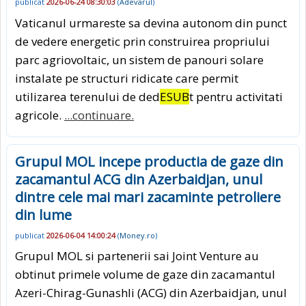
publicat
2026-06-24 08:30:03
(
Adevarul
)
Vaticanul urmareste sa devina autonom din punct
de vedere energetic prin construirea propriului
parc agriovoltaic, un sistem de panouri solare
instalate pe structuri ridicate care permit
utilizarea terenului de ded
ESUB
t pentru activitati
agricole.
...continuare.
Grupul MOL incepe productia de gaze din
zacamantul ACG din Azerbaidjan, unul
dintre cele mai mari zacaminte petroliere
din lume
publicat
2026-06-04 14:00:24
(
Money.ro
)
Grupul MOL si partenerii sai Joint Venture au
obtinut primele volume de gaze din zacamantul
Azeri-Chirag-Gunashli (ACG) din Azerbaidjan, unul