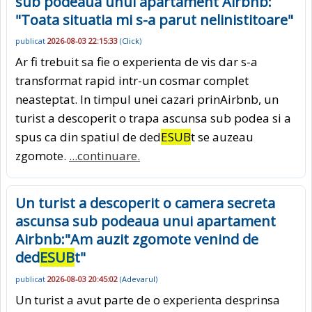
sub podeaua unui apartament Airbnb:
"Toata situatia mi s-a parut nelinistitoare"
publicat
2026-08-03 22:15:33
(
Click
)
Ar fi trebuit sa fie o experienta de vis dar s-a
transformat rapid intr-un cosmar complet
neasteptat. In timpul unei cazari prinAirbnb, un
turist a descoperit o trapa ascunsa sub podea si a
spus ca din spatiul de ded
ESUB
t se auzeau
zgomote.
...continuare.
Un turist a descoperit o camera secreta
ascunsa sub podeaua unui apartament
Airbnb:"Am auzit zgomote venind de
ded
ESUB
t"
publicat
2026-08-03 20:45:02
(
Adevarul
)
Un turist a avut parte de o experienta desprinsa