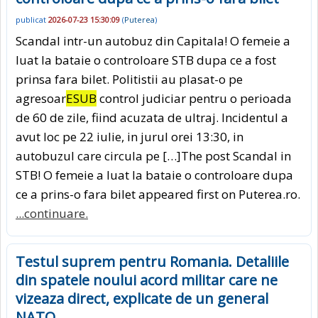
publicat
2026-07-23 15:30:09
(
Puterea
)
Scandal intr-un autobuz din Capitala! O femeie a
luat la bataie o controloare STB dupa ce a fost
prinsa fara bilet. Politistii au plasat-o pe
agresoar
ESUB
control judiciar pentru o perioada
de 60 de zile, fiind acuzata de ultraj. Incidentul a
avut loc pe 22 iulie, in jurul orei 13:30, in
autobuzul care circula pe […]The post Scandal in
STB! O femeie a luat la bataie o controloare dupa
ce a prins-o fara bilet appeared first on Puterea.ro.
...continuare.
Testul suprem pentru Romania. Detaliile
din spatele noului acord militar care ne
vizeaza direct, explicate de un general
NATO