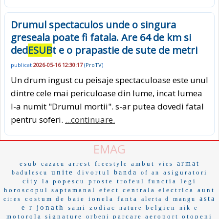
Drumul spectaculos unde o singura
greseala poate fi fatala. Are 64 de km si
ded
ESUB
t e o prapastie de sute de metri
publicat
2026-05-16 12:30:17
(
ProTV
)
Un drum ingust cu peisaje spectaculoase este unul
dintre cele mai periculoase din lume, incat lumea
l-a numit "Drumul mortii". s-ar putea dovedi fatal
pentru soferi.
...continuare.
EMAG
esub
arrest
ambut
armat
cazacu
freestyle
vies
unite
divortul
banda
asiguratori
badulescu
of an
city
la popescu
proste
trofeul
functia
legi
horoscopul saptamanal
efect
centrala electrica
aunt
costum de baie
ionela
fanta
asta
cires
alerta d
mangu
jonath
e r
sami
zodiac
belgien
nature
nik e
motorola signature
parcare aeroport otopeni
orbeni