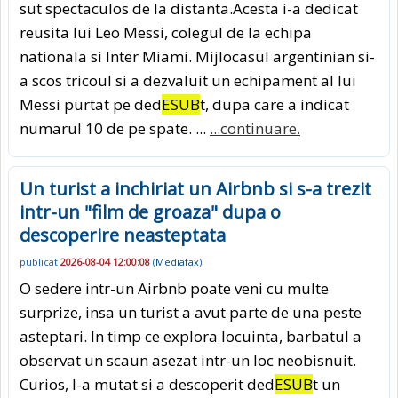
sut spectaculos de la distanta.Acesta i-a dedicat
reusita lui Leo Messi, colegul de la echipa
nationala si Inter Miami. Mijlocasul argentinian si-
a scos tricoul si a dezvaluit un echipament al lui
Messi purtat pe ded
ESUB
t, dupa care a indicat
numarul 10 de pe spate. ...
...continuare.
Un turist a inchiriat un Airbnb si s-a trezit
intr-un "film de groaza" dupa o
descoperire neasteptata
publicat
2026-08-04 12:00:08
(
Mediafax
)
O sedere intr-un Airbnb poate veni cu multe
surprize, insa un turist a avut parte de una peste
asteptari. In timp ce explora locuinta, barbatul a
observat un scaun asezat intr-un loc neobisnuit.
Curios, l-a mutat si a descoperit ded
ESUB
t un