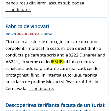
panou rosu din lemn, ascuns sub podea.
...continuare.
Fabrica de vinovati
publicat
2026-08-04 00:00:06
(
Bursa
)
Circula in aceste zile o imagine in care un domn
corpolent, imbracat la costum, bea direct dintr-o
conducta pe care sta scris and #8222;Dunarea and
#8221;, in vreme ce ded
ESUB
tul lui o creatura
scheletica aduna picaturile care mai cad, cei doi
protagonisti fiind, in intentia autorului, fabrica
austriaca de praline Mozart si Reactorul 1 de la
Cernavoda.
...continuare.
Descoperirea terifianta facuta de un turist