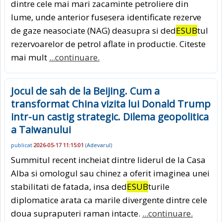
dintre cele mai mari zacaminte petroliere din
lume, unde anterior fusesera identificate rezerve
de gaze neasociate (NAG) deasupra si ded
ESUB
tul
rezervoarelor de petrol aflate in productie. Citeste
mai mult
...continuare.
Jocul de sah de la Beijing. Cum a
transformat China vizita lui Donald Trump
intr-un castig strategic. Dilema geopolitica
a Taiwanului
publicat
2026-05-17 11:15:01
(
Adevarul
)
Summitul recent incheiat dintre liderul de la Casa
Alba si omologul sau chinez a oferit imaginea unei
stabilitati de fatada, insa ded
ESUB
turile
diplomatice arata ca marile divergente dintre cele
doua supraputeri raman intacte.
...continuare.