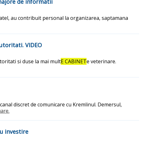
ajore de informatii
atel, au contribuit personal la organizarea, saptamana
utoritati. VIDEO
oritati si duse la mai mult
E CABINET
e veterinare.
n canal discret de comunicare cu Kremlinul. Demersul,
uare.
u investire