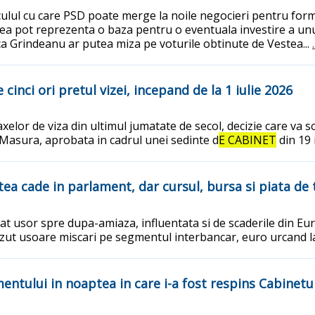
lculul cu care PSD poate merge la noile negocieri pentru fo
tea pot reprezenta o baza pentru o eventuala investire a un
 Grindeanu ar putea miza pe voturile obtinute de Vestea...
cinci ori pretul vizei, incepand de la 1 iulie 2026
lor de viza din ultimul jumatate de secol, decizie care va sc
 Masura, aprobata in cadrul unei sedinte d
E CABINET
din 19 
tea cade in parlament, dar cursul, bursa si piata de 
rat usor spre dupa-amiaza, influentata si de scaderile din 
zut usoare miscari pe segmentul interbancar, euro urcand la 
entului in noaptea in care i-a fost respins Cabinetu