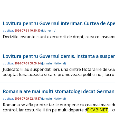
Lovitura pentru Guvernul interimar. Curtea de Ap
publicat
2026-07-31 10:30:10
(
Money.ro
)
Deciziile instantei sunt executorii de drept, ceea ce inse
Lovitura pentru Guvernul demis. Instanta a suspend
publicat
2026-07-31 08:00:14
(
Jurnalul-National
)
Judecatorii au suspendat, ieri, una dintre Hotararile de G
adoptat luna aceasta si care promoveaza politici noi, lucru
Romania are mai multi stomatologi decat Germania 
publicat
2026-07-29 22:45:57
(
Jurnalul-National
)
Romania se afla printre tarile europene cu cea mai mare de
control, iar costurile ii tin pe multi departe d
E CABINET
.
..