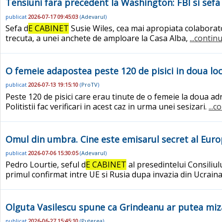
Tensiuni fara precedent la Washington: FBI si sefa
publicat
2026-07-17 09:45:03
(
Adevarul
)
Sefa d
E CABINET
Susie Wiles, cea mai apropiata colaborat
trecuta, a unei anchete de amploare la Casa Alba,
...contin
O femeie adapostea peste 120 de pisici in doua loc
publicat
2026-07-13 19:15:10
(
ProTV
)
Peste 120 de pisici care erau tinute de o femeie la doua adr
Politistii fac verificari in acest caz in urma unei sesizari.
...c
Omul din umbra. Cine este emisarul secret al Euro
publicat
2026-07-06 15:30:05
(
Adevarul
)
Pedro Lourtie, seful d
E CABINET
al presedintelui Consiliul
primul confirmat intre UE si Rusia dupa invazia din Ucrai
Olguta Vasilescu spune ca Grindeanu ar putea miza
publicat
2026-06-27 15:45:10
(
Puterea
)