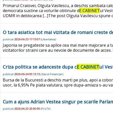
Primarul Craiovei, Olguta Vasilescu, a deschis sambata ca
democrata sustine ca voturile obtinute d
E CABINET
ul Ves
UDMR in deblocarea […]The post Olguta Vasilescu spune ca
O tara asiatica tot mai vizitata de romani creste de 
publicat
2026-06-25 17:15:07
(
Libertatea
)
Japonia se pregateste sa aplice cea mai mare majorare a taxe
vizitatorilor straini care au nevoie de documente de acces.
Criza politica se adanceste dupa c
E CABINET
ul Ves
publicat
2026-06-24 00:15:15
(
Ziarul-Financiar
)
Bursa de la Bucuresti a deschis marti pe plus, apoi a cobo
usor, la 6,95% Pe piata valutara, spre dupa-amiaza s-au va
Cum a ajuns Adrian Vestea singur pe scarile Parlam
publicat
2026-06-23 20:00:09
(
ProTV
)