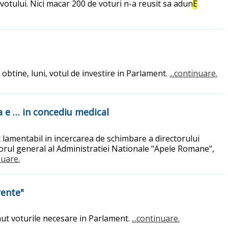
 votului. Nici macar 200 de voturi n-a reusit sa adun
E
btine, luni, votul de investire in Parlament.
...continuare.
a e … in concediu medical
 lamentabil in incercarea de schimbare a directorului
orul general al Administratiei Nationale "Apele Romane",
nuare.
rente"
nut voturile necesare in Parlament.
...continuare.