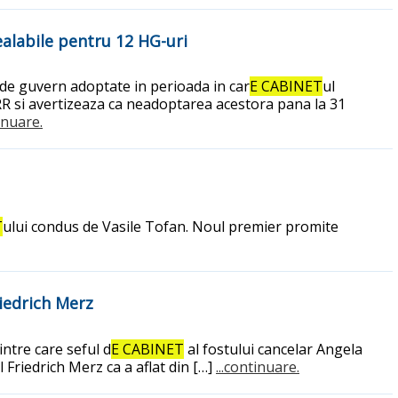
ealabile pentru 12 HG-uri
 de guvern adoptate in perioada in car
E CABINET
ul
PNRR si avertizeaza ca neadoptarea acestora pana la 31
tinuare.
T
ului condus de Vasile Tofan. Noul premier promite
riedrich Merz
rintre care seful d
E CABINET
al fostului cancelar Angela
Friedrich Merz ca a aflat din […]
...continuare.