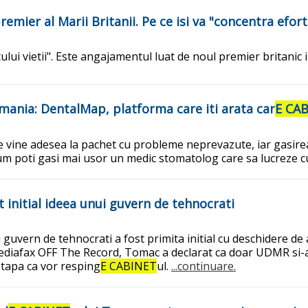
ier al Marii Britanii. Pe ce isi va "concentra efort
ului vietii". Este angajamentul luat de noul premier britanic 
omania: DentalMap, platforma care iti arata car
E CA
e vine adesea la pachet cu probleme neprevazute, iar gasirea
cum poti gasi mai usor un medic stomatolog care sa lucreze cu
initial ideea unui guvern de tehnocrati
ern de tehnocrati a fost primita initial cu deschidere de a
Mediafax OFF The Record, Tomac a declarat ca doar UDMR si-a
etapa ca vor resping
E CABINET
ul.
...continuare.