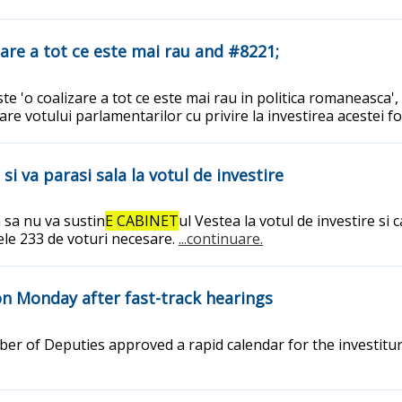
are a tot ce este mai rau and #8221;
o coalizare a tot ce este mai rau in politica romaneasca', a d
are votului parlamentarilor cu privire la investirea acestei f
 va parasi sala la votul de investire
 sa nu va sustin
E CABINET
ul Vestea la votul de investire si 
cele 233 de voturi necesare.
...continuare.
on Monday after fast-track hearings
r of Deputies approved a rapid calendar for the investitur