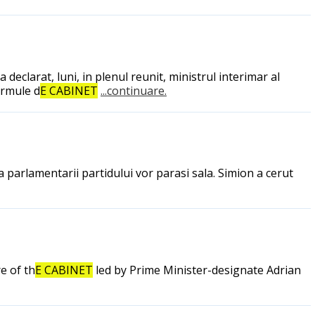
eclarat, luni, in plenul reunit, ministrul interimar al
ormule d
E CABINET
...continuare.
ca parlamentarii partidului vor parasi sala. Simion a cerut
e of th
E CABINET
led by Prime Minister-designate Adrian