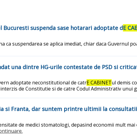
el Bucuresti suspenda sase hotarari adoptate d
E CA
amna ca suspendarea se aplica imediat, chiar daca Guvernul p
at una dintre HG-urile contestate de PSD si criticate
uvern adoptate neconstitutional de catr
E CABINET
ul demis co
 interzis de Constitutie si de catre Codul Administrativ unui
si Franta, dar suntem printre ultimii la consultatii
nsitate de medici stomatologi, depasind economii mult mai de
.continuare.