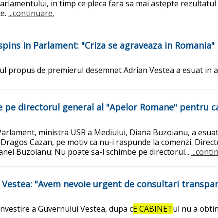
arlamentului, in timp ce pleca fara sa mai astepte rezultatul
ce.
...continuare.
spins in Parlament: "Criza se agraveaza in Romania"
ul propus de premierul desemnat Adrian Vestea a esuat in a o
 pe directorul general al "Apelor Romane" pentru c
Parlament, ministra USR a Mediului, Diana Buzoianu, a esuat
Dragos Cazan, pe motiv ca nu-i raspunde la comenzi. Direct
nei Buzoianu: Nu poate sa-l schimbe pe directorul...
...conti
i Vestea: "Avem nevoie urgent de consultari transpa
 investire a Guvernului Vestea, dupa c
E CABINET
ul nu a obti