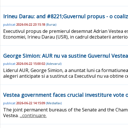
Irineu Darau: and #8221;Guvernul propus - o coaliz
publicat
2026-06-22 23:15:18
(
Bursa
)
Executivul propus de premierul desemnat Adrian Vestea este '
Economiei, Irineu Darau (USR), in cadrul dezbaterii anterio
George Simion: AUR nu va sustine Guvernul Vestea si
publicat
2026-06-22 15:00:02
(
Adevarul
)
Liderul AUR, George Simion, a anuntat luni ca formatiunea
alegeri anticipate si a sustinut ca Executivul nu va obtine 
Vestea government faces crucial investiture vote 
publicat
2026-06-22 14:15:09
(
Mediafax
)
The joint permanent bureaus of the Senate and the Chambe
Vestea.
...continuare.