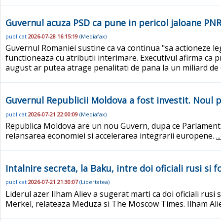
Guvernul acuza PSD ca pune in pericol jaloane PNR
publicat
2026-07-28 16:15:19
(
Mediafax
)
Guvernul Romaniei sustine ca va continua "sa actioneze le
functioneaza cu atributii interimare. Executivul afirma ca 
august ar putea atrage penalitati de pana la un miliard de 
Guvernul Republicii Moldova a fost investit. Noul p
publicat
2026-07-21 22:00:09
(
Mediafax
)
Republica Moldova are un nou Guvern, dupa ce Parlamentul
relansarea economiei si accelerarea integrarii europene.
.
Intalnire secreta, la Baku, intre doi oficiali rusi si f
publicat
2026-07-21 21:30:07
(
Libertatea
)
Liderul azer Ilham Aliev a sugerat marti ca doi oficiali rusi s
Merkel, relateaza Meduza si The Moscow Times. Ilham Aliev 