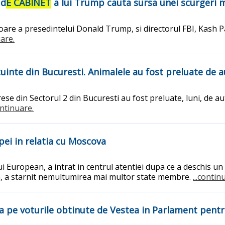
 d
E CABINET
a lui Trump cauta sursa unei scurgeri m
oare a presedintelui Donald Trump, si directorul FBI, Kash P
uare.
uinte din Bucuresti. Animalele au fost preluate de a
ese din Sectorul 2 din Bucuresti au fost preluate, luni, de aut
ontinuare.
pei in relatia cu Moscova
ui European, a intrat in centrul atentiei dupa ce a deschis u
na, a starnit nemultumirea mai multor state membre.
...contin
 pe voturile obtinute de Vestea in Parlament pentr