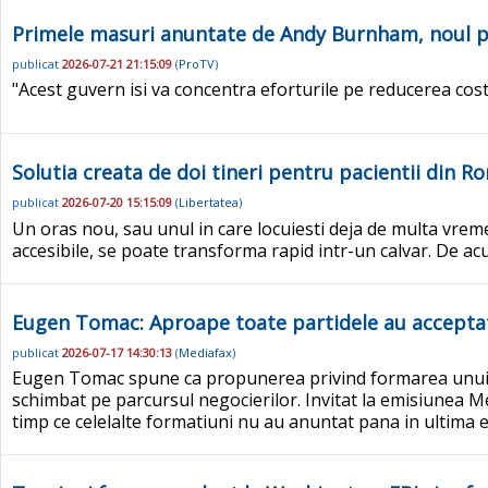
Primele masuri anuntate de Andy Burnham, noul prem
publicat
2026-07-21 21:15:09
(
ProTV
)
"Acest guvern isi va concentra eforturile pe reducerea cost
Solutia creata de doi tineri pentru pacientii din R
publicat
2026-07-20 15:15:09
(
Libertatea
)
Un oras nou, sau unul in care locuiesti deja de multa vrem
accesibile, se poate transforma rapid intr-un calvar. De a
Eugen Tomac: Aproape toate partidele au acceptat 
publicat
2026-07-17 14:30:13
(
Mediafax
)
Eugen Tomac spune ca propunerea privind formarea unui guv
schimbat pe parcursul negocierilor. Invitat la emisiunea 
timp ce celelalte formatiuni nu au anuntat pana in ultima 