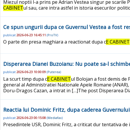
Miezul noptii l-a prins pe Adrian Vestea singur pe scarile P
CABINET
ul sau, care intra astfel in istoria esecurilor politi
Ce spun ungurii dupa ce Guvernul Vestea a fost re
publicat
2026-06-23 16:45:11
(
ProTV
)
O parte din presa maghiara a reactionat dupa c
E CABINET
Disperarea Dianei Buzoianu: Nu poate sa-l schimbe
publicat
2026-06-23 10:00:09
(
Puterea
)
La scurt timp dupa c
E CABINET
ul Bolojan a fost demis de 
general al Administratiei Nationale Apele Romane (ANAR), 
Doru-Dragos Cazan, a intrat in […]The post Disperarea Dia
Reactia lui Dominic Fritz, dupa caderea Guvernulu
publicat
2026-06-23 00:15:08
(
Mediafax
)
Presedintele USR, Dominic Fritz, a criticat dur tentativa de