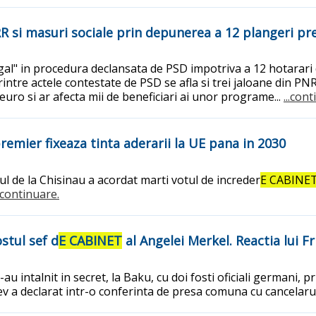
R si masuri sociale prin depunerea a 12 plangeri pr
gal" in procedura declansata de PSD impotriva a 12 hotarari
printre actele contestate de PSD se afla si trei jaloane din 
euro si ar afecta mii de beneficiari ai unor programe...
...con
remier fixeaza tinta aderarii la UE pana in 2030
 de la Chisinau a acordat marti votul de increder
E CABINE
..continuare.
ostul sef d
E CABINET
al Angelei Merkel. Reactia lui F
-au intalnit in secret, la Baku, cu doi fosti oficiali germani, p
a declarat intr-o conferinta de presa comuna cu cancelarul 