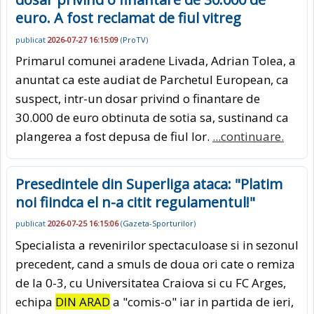
euro. A fost reclamat de fiul vitreg
publicat
2026-07-27 16:15:09
(
ProTV
)
Primarul comunei aradene Livada, Adrian Tolea, a
anuntat ca este audiat de Parchetul European, ca
suspect, intr-un dosar privind o finantare de
30.000 de euro obtinuta de sotia sa, sustinand ca
plangerea a fost depusa de fiul lor.
...continuare.
Presedintele din Superliga ataca: "Platim
noi fiindca el n-a citit regulamentul!"
publicat
2026-07-25 16:15:06
(
Gazeta-Sporturilor
)
Specialista a revenirilor spectaculoase si in sezonul
precedent, cand a smuls de doua ori cate o remiza
de la 0-3, cu Universitatea Craiova si cu FC Arges,
echipa
DIN ARAD
a "comis-o" iar in partida de ieri,