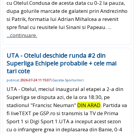
cu Otelul.Condusa de acesta data cu 0-2 la pauza,
dupa golurile marcate de galateni prin Andrezinho
si Patrik, formatia lui Adrian Mihalcea a revenit
spre final cu reusitele lui Sinani si Papeau. ...
...continuare.
UTA - Otelul deschide runda #2 din
Superliga Echipele probabile + cele mai
tari cote
publicat
2026-07-24 11:15:07
(
Gazeta-Sporturilor
)
UTA - Otelul, meciul inaugural al etapei a 2-a din
Superliga se disputa azi, de la ora 18:30, pe
stadionul "Francisc Neuman"
DIN ARAD
. Partida va
fi liveTEXT pe GSP.ro si transmis la TV de Prima
Sport 1 si Digi Sport 1.UTA a inceput acest sezon
cu o infrangere grea in deplasarea din Banie, 0-4