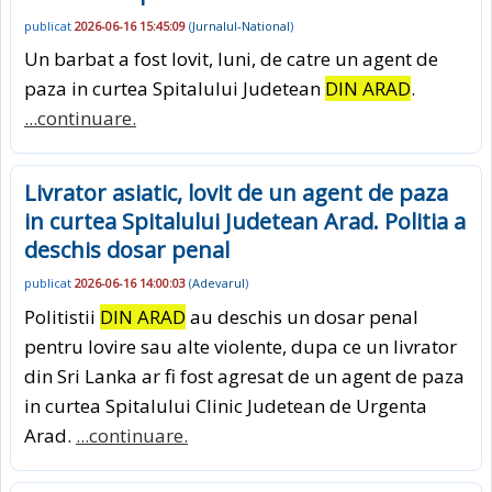
publicat
2026-06-16 15:45:09
(
Jurnalul-National
)
Un barbat a fost lovit, luni, de catre un agent de
paza in curtea Spitalului Judetean
DIN ARAD
.
...continuare.
Livrator asiatic, lovit de un agent de paza
in curtea Spitalului Judetean Arad. Politia a
deschis dosar penal
publicat
2026-06-16 14:00:03
(
Adevarul
)
Politistii
DIN ARAD
au deschis un dosar penal
pentru lovire sau alte violente, dupa ce un livrator
din Sri Lanka ar fi fost agresat de un agent de paza
in curtea Spitalului Clinic Judetean de Urgenta
Arad.
...continuare.