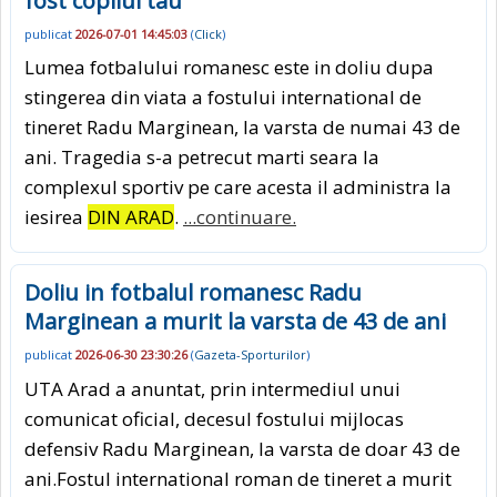
fost copilul tau"
publicat
2026-07-01 14:45:03
(
Click
)
Lumea fotbalului romanesc este in doliu dupa
stingerea din viata a fostului international de
tineret Radu Marginean, la varsta de numai 43 de
ani. Tragedia s-a petrecut marti seara la
complexul sportiv pe care acesta il administra la
iesirea
DIN ARAD
.
...continuare.
Doliu in fotbalul romanesc Radu
Marginean a murit la varsta de 43 de ani
publicat
2026-06-30 23:30:26
(
Gazeta-Sporturilor
)
UTA Arad a anuntat, prin intermediul unui
comunicat oficial, decesul fostului mijlocas
defensiv Radu Marginean, la varsta de doar 43 de
ani.Fostul international roman de tineret a murit