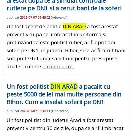
arestat dupa ce a simulat controale
rutiere pe DN1 si a cerut bani de la soferi
publicat
2026-07-07 09:45:02
(
Adevarul
)
Un fost agent de politie
DIN ARAD
a fost arestat
preventiv dupa ce, imbracat in uniforma si
pretinzand ca este politist rutier, ar fi oprit doi
soferi pe DN1, in judetul Bihor, si le-ar fi cerut bani
sub pretextul unor sanctiuni pentru presupuse
abateri rutiere.
...continuare.
Un fost politist
DIN ARAD
a pacalit cu
peste 5000 de lei mai multe persoane din
Bihor. Cum a inselat soferii pe DN1
publicat
2026-07-07 06:30:11
(
Libertatea
)
Un fost politist din judetul Arad a fost arestat
preventiv pentru 30 de zile, dupa ce ar fi imbracat