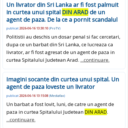
Un livrator din Sri Lanka ar fi fost palmuit
in curtea unui spital
DIN ARAD
de un
agent de paza. De la ce a pornit scandalul
publicat
2026-06-16 13:30:10
(
ProTV
)
Politistii au deschis un dosar penal si fac cercetari,
dupa ce un barbat din Sri Lanka, ce lucreaza ca
livrator, ar fi fost agresat de un agent de paza in
curtea Spitalului Judetean Arad.
...continuare.
Imagini socante din curtea unui spital. Un
agent de paza loveste un livrator
publicat
2026-06-16 13:15:08
(
Mediafax
)
Un barbat a fost lovit, luni, de catre un agent de
paza in curtea Spitalului Judetean
DIN ARAD
.
...continuare.