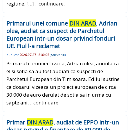
regiune. […]
...continuare.
Primarul unei comune
DIN ARAD
, Adrian
olea, audiat ca suspect de Parchetul
European intr-un dosar privind fonduri
UE. Fiul l-a reclamat
publicat
2026-07-27 18:30:05
(
Adevarul
)
Primarul comunei Livada, Adrian olea, anunta ca
el si sotia sa au fost audiati ca suspecti de
Parchetul European din Timisoara. Edilul sustine
ca dosarul vizeaza un proiect european de circa
30.000 de euro derulat de sotia sa in urma cu
sapte ani.
...continuare.
Primar
DIN ARAD
, audiat de EPPO intr-un
dosar privind o finantare de 30.000 de