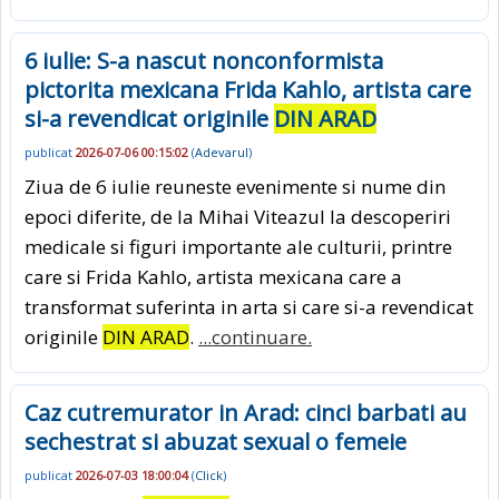
6 iulie: S-a nascut nonconformista
pictorita mexicana Frida Kahlo, artista care
si-a revendicat originile
DIN ARAD
publicat
2026-07-06 00:15:02
(
Adevarul
)
Ziua de 6 iulie reuneste evenimente si nume din
epoci diferite, de la Mihai Viteazul la descoperiri
medicale si figuri importante ale culturii, printre
care si Frida Kahlo, artista mexicana care a
transformat suferinta in arta si care si-a revendicat
originile
DIN ARAD
.
...continuare.
Caz cutremurator in Arad: cinci barbati au
sechestrat si abuzat sexual o femeie
publicat
2026-07-03 18:00:04
(
Click
)