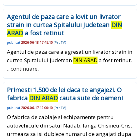
Agentul de paza care a lovit un livrator
strain in curtea Spitalului Judetean
DIN
ARAD
a fost retinut
publicat
2026-06-18 17:45:10
(
ProTV
)
Agentul de paza care a agresat un livrator strain in
curtea Spitalului Judetean
DIN ARAD
a fost retinut.
...continuare.
Primesti 1.500 de lei daca te angajezi. O
fabrica
DIN ARAD
cauta sute de oameni
publicat
2026-06-17 12:00:10
(
ProTV
)
O fabrica de cablaje si echipamente pentru
autovehicule din satul Nadab, langa Chisineu-Cris,
urmeaza sa isi dubleze numarul de angajati dupa