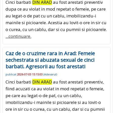
Cinci barbati
DIN ARAD
au fost arestati preventiv
dupa ce au violat in mod repetat o femeie, pe care
au legat-o de pat cu un cablu, imobilizandu-i
mainile si picioarele. Acestia au lovit-o ore in sir cu
o curea, cu un cablu, dar si cu pumnii si picioarele.
...continuare.
Caz de o cruzime rara in Arad: Femeie
sechestrata si abuzata sexual de cinci
barbati. Agresorii au fost arestati
publicat
2026-07-03 15:15:03
(
Adevarul
)
Cinci barbati
DIN ARAD
au fost arestati preventiv,
fiind acuzati ca au violat in mod repetat o femeie,
pe care au legat-o de pat, cu un cablu,
imobilizandu-i mainile si picioarele si au lovit-o
ore in sir cu o curea, cu un cablu, dar si cu pumnii