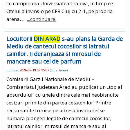
cu campioana Universiatea Craiova, in timp ce
Otelul a invins-o pe CFR Cluj cu 2-1, pe propria
arena. ...
...continuare.
Locuitorii
DIN ARAD
s-au plans la Garda de
Mediu de cantecul cocosilor si latratul
cainilor. Ii deranjeaza si mirosul de
mancare sau cel de parfum
publicat
2026-07-19 09:15:07
(
Libertatea
)
Comisarii Garzii Nationale de Mediu –
Comisariatul Judetean Arad au publicat un „top al
absurdului” cu unele dintre cele mai neobisnuite
sesizari primite din partea cetatenilor. Printre
reclamatiile trimise pe adresa institutiei se
numara plangeri legate de cantecul cocosilor,
latratul cainilor, mirosul de mancare sau al