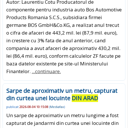
Autor: Laurentiu Cotu Producatorul de
componente pentru industria auto Bos Automotive
Products Romania S.C.S., subsidiara firmei
germane BOS GmbH&Co.KG, a realizat anul trecut
o cifra de afaceri de 443,2 mil. lei (87,9 mil. euro),
in crestere cu 3% fata de anul anterior, cand
compania a avut afaceri de aproximativ 430,2 mil.
lei (86,4 mil. euro), conform calculelor ZF facute pe
baza datelor existente pe site-ul Ministerului
Finantelor.
...continuare.
Sarpe de aproximativ un metru, capturat
din curtea unei locuinte
DIN ARAD
publicat
2026-08-04 10:15:08
(
Mediafax
)
Un sarpe de aproximativ un metru lungime a fost
capturat de jandarmi din curtea unei locuinte din