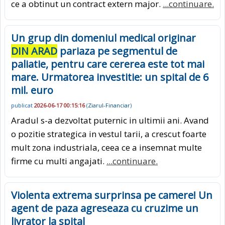
ce a obtinut un contract extern major.
...continuare.
Un grup din domeniul medical originar
DIN ARAD
pariaza pe segmentul de
paliatie, pentru care cererea este tot mai
mare. Urmatorea investitie: un spital de 6
mil. euro
publicat
2026-06-17 00:15:16
(
Ziarul-Financiar
)
Aradul s-a dezvoltat puternic in ultimii ani. Avand
o pozitie strategica in vestul tarii, a crescut foarte
mult zona industriala, ceea ce a insemnat multe
firme cu multi angajati.
...continuare.
Violenta extrema surprinsa pe camere! Un
agent de paza agreseaza cu cruzime un
livrator la spital