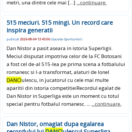
metri, una dintre cele mai […]
...continuare.
515 meciuri. 515 mingi. Un record care
inspira generatii
publicat
2026-08-04 13:45:06
(
Gazeta-Sporturilor
)
Dan Nistor a pasit aseara in istoria Superligii.
Meciul disputat impotriva celor de la FC Botosani
a fost cel de-al 515-lea pe prima scena a fotbalului
romanesc si l-a transformat, alaturi de Ionel
DANCI
ulescu, in jucatorul cu cele mai multe
aparitii din istoria competitieiRecordul egalat de
Dan Nistor in Superliga este un moment cu totul
special pentru fotbalul romanesc. ...
...continuare.
Dan Nistor, omagiat dupa egalarea
recordului lui
DANCI
ulescu! Superliga