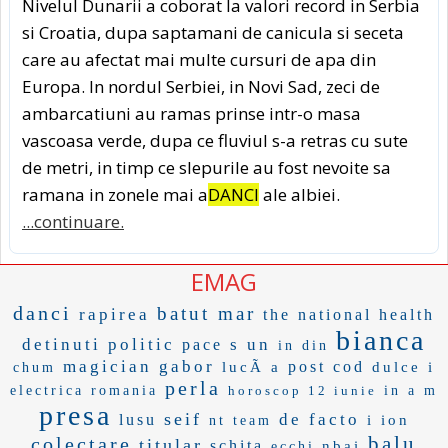
Nivelul Dunarii a coborat la valori record in Serbia
si Croatia, dupa saptamani de canicula si seceta
care au afectat mai multe cursuri de apa din
Europa. In nordul Serbiei, in Novi Sad, zeci de
ambarcatiuni au ramas prinse intr-o masa
vascoasa verde, dupa ce fluviul s-a retras cu sute
de metri, in timp ce slepurile au fost nevoite sa
ramana in zonele mai a
DANCI
ale albiei.
...continuare.
EMAG
danci
batut mar
rapirea
the national health
bianca
detinuti politic
s un
pace
in din
magician
gabor
post cod
lucÃ a
dulce i
chum
perla
electrica romania
horoscop 12 iunie
in a m
presa
seif
de facto
lusu
i ion
nt team
balu
colectare
titular
schita
nbai
ecchi