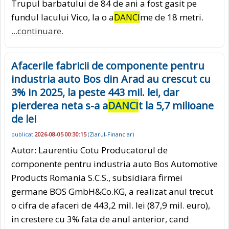
Trupul barbatului de 84 de ani a fost gasit pe
fundul lacului Vico, la o a
DANCI
me de 18 metri.
...continuare.
Afacerile fabricii de componente pentru
industria auto Bos din Arad au crescut cu
3% in 2025, la peste 443 mil. lei, dar
pierderea neta s-a a
DANCI
t la 5,7 milioane
de lei
publicat
2026-08-05 00:30:15
(
Ziarul-Financiar
)
Autor: Laurentiu Cotu Producatorul de
componente pentru industria auto Bos Automotive
Products Romania S.C.S., subsidiara firmei
germane BOS GmbH&Co.KG, a realizat anul trecut
o cifra de afaceri de 443,2 mil. lei (87,9 mil. euro),
in crestere cu 3% fata de anul anterior, cand