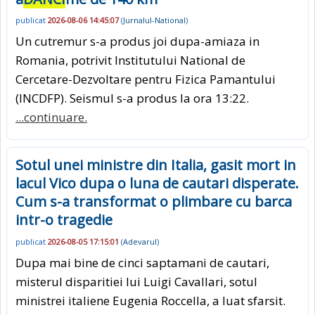
publicat
2026-08-06 14:45:07
(
Jurnalul-National
)
Un cutremur s-a produs joi dupa-amiaza in
Romania, potrivit Institutului National de
Cercetare-Dezvoltare pentru Fizica Pamantului
(INCDFP). Seismul s-a produs la ora 13:22.
...continuare.
Sotul unei ministre din Italia, gasit mort in
lacul Vico dupa o luna de cautari disperate.
Cum s-a transformat o plimbare cu barca
intr-o tragedie
publicat
2026-08-05 17:15:01
(
Adevarul
)
Dupa mai bine de cinci saptamani de cautari,
misterul disparitiei lui Luigi Cavallari, sotul
ministrei italiene Eugenia Roccella, a luat sfarsit.