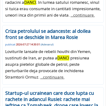
radacini a
DANCI
. In lumea satului romanesc, vinul
si tuica erau consumate in cantitati impresionante,
uneori inca din primii ani de viata.
...continuare.
Criza petrolului se adanceste: al doilea
front se deschide in Marea Rosie
publicat
2026-07-27 14:30:01
(
Adevarul
)
Loviturile lansate de rebelii houthi din Yemen,
sustinuti de Iran, ar putea a
DANCI
presiunea
asupra pietelor globale de petrol, peste
perturbarile deja provocate de inchiderea
Stramtorii Ormuz.
...continuare.
Startup-ul ucrainean care duce lupta cu
rachete in adancul Rusiei: rachete mai
ieftine ca Tomahawk, drone care lovesc la