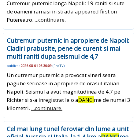
Cutremur puternic langa Napoli: 19 raniti si sute
de oameni ramasi in strada appeared first on
Puterea.ro.
...continuare.
Cutremur puternic in apropiere de Napoli:
Cladiri prabusite, pene de curent si mai
multi raniti dupa seismul de 4,7
publicat
2026-08-01 08:30:09
(
ProTV
)
Un cutremur puternic a provocat vineri seara
pagube serioase in apropiere de orasul italian
Napoli. Seismul a avut magnitudinea de 4,7 pe
Richter si s-a inregistrat la o a
DANCI
me de numai 3
kilometri.
...continuare.
Cel mai lung tunel feroviar din lume a unit
oficial Austria si Italia, la 1,4 km a
DANCI
me,