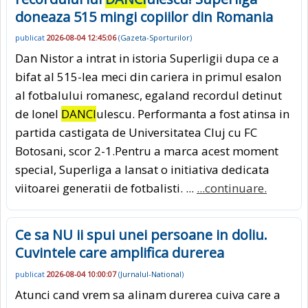
doneaza 515 mingi copiilor din Romania
publicat
2026-08-04 12:45:06
(
Gazeta-Sporturilor
)
Dan Nistor a intrat in istoria Superligii dupa ce a
bifat al 515-lea meci din cariera in primul esalon
al fotbalului romanesc, egaland recordul detinut
de Ionel
DANCI
ulescu. Performanta a fost atinsa in
partida castigata de Universitatea Cluj cu FC
Botosani, scor 2-1.Pentru a marca acest moment
special, Superliga a lansat o initiativa dedicata
viitoarei generatii de fotbalisti. ...
...continuare.
Ce sa NU ii spui unei persoane in doliu.
Cuvintele care amplifica durerea
publicat
2026-08-04 10:00:07
(
Jurnalul-National
)
Atunci cand vrem sa alinam durerea cuiva care a