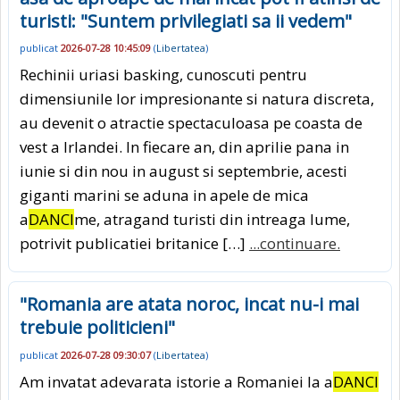
turisti: "Suntem privilegiati sa ii vedem"
publicat
2026-07-28 10:45:09
(
Libertatea
)
Rechinii uriasi basking, cunoscuti pentru
dimensiunile lor impresionante si natura discreta,
au devenit o atractie spectaculoasa pe coasta de
vest a Irlandei. In fiecare an, din aprilie pana in
iunie si din nou in august si septembrie, acesti
giganti marini se aduna in apele de mica
a
DANCI
me, atragand turisti din intreaga lume,
potrivit publicatiei britanice […]
...continuare.
"Romania are atata noroc, incat nu-i mai
trebuie politicieni"
publicat
2026-07-28 09:30:07
(
Libertatea
)
Am invatat adevarata istorie a Romaniei la a
DANCI