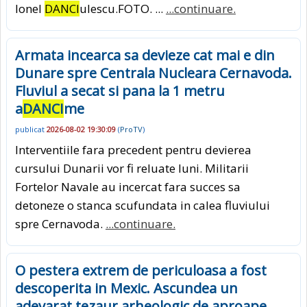
Ionel
DANCI
ulescu.FOTO. ...
...continuare.
Armata incearca sa devieze cat mai e din
Dunare spre Centrala Nucleara Cernavoda.
Fluviul a secat si pana la 1 metru
a
DANCI
me
publicat
2026-08-02 19:30:09
(
ProTV
)
Interventiile fara precedent pentru devierea
cursului Dunarii vor fi reluate luni. Militarii
Fortelor Navale au incercat fara succes sa
detoneze o stanca scufundata in calea fluviului
spre Cernavoda.
...continuare.
O pestera extrem de periculoasa a fost
descoperita in Mexic. Ascundea un
adevarat tezaur arheologic de aproape