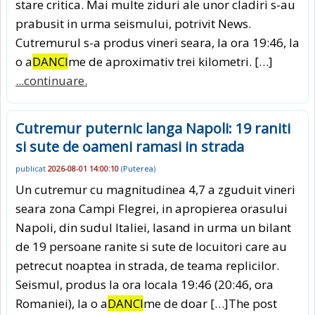
stare critica. Mai multe ziduri ale unor cladiri s-au
prabusit in urma seismului, potrivit News.
Cutremurul s-a produs vineri seara, la ora 19:46, la
o a
DANCI
me de aproximativ trei kilometri. […]
...continuare.
Cutremur puternic langa Napoli: 19 raniti
si sute de oameni ramasi in strada
publicat
2026-08-01 14:00:10
(
Puterea
)
Un cutremur cu magnitudinea 4,7 a zguduit vineri
seara zona Campi Flegrei, in apropierea orasului
Napoli, din sudul Italiei, lasand in urma un bilant
de 19 persoane ranite si sute de locuitori care au
petrecut noaptea in strada, de teama replicilor.
Seismul, produs la ora locala 19:46 (20:46, ora
Romaniei), la o a
DANCI
me de doar […]The post