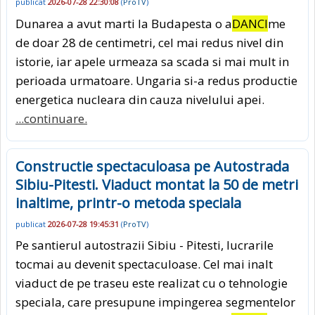
publicat
2026-07-28 22:30:08
(
ProTV
)
Dunarea a avut marti la Budapesta o a
DANCI
me
de doar 28 de centimetri, cel mai redus nivel din
istorie, iar apele urmeaza sa scada si mai mult in
perioada urmatoare. Ungaria si-a redus productie
energetica nucleara din cauza nivelului apei.
...continuare.
Constructie spectaculoasa pe Autostrada
Sibiu-Pitesti. Viaduct montat la 50 de metri
inaltime, printr-o metoda speciala
publicat
2026-07-28 19:45:31
(
ProTV
)
Pe santierul autostrazii Sibiu - Pitesti, lucrarile
tocmai au devenit spectaculoase. Cel mai inalt
viaduct de pe traseu este realizat cu o tehnologie
speciala, care presupune impingerea segmentelor