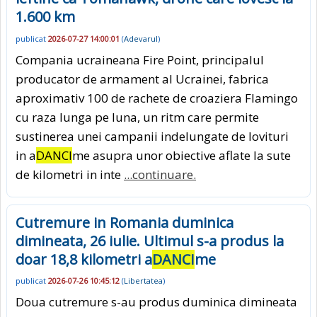
1.600 km
publicat
2026-07-27 14:00:01
(
Adevarul
)
Compania ucraineana Fire Point, principalul
producator de armament al Ucrainei, fabrica
aproximativ 100 de rachete de croaziera Flamingo
cu raza lunga pe luna, un ritm care permite
sustinerea unei campanii indelungate de lovituri
in a
DANCI
me asupra unor obiective aflate la sute
de kilometri in inte
...continuare.
Cutremure in Romania duminica
dimineata, 26 iulie. Ultimul s-a produs la
doar 18,8 kilometri a
DANCI
me
publicat
2026-07-26 10:45:12
(
Libertatea
)
Doua cutremure s-au produs duminica dimineata