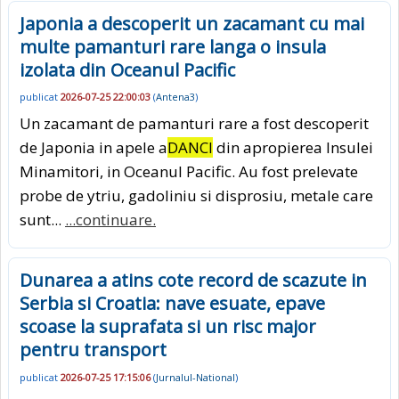
Japonia a descoperit un zacamant cu mai
multe pamanturi rare langa o insula
izolata din Oceanul Pacific
publicat
2026-07-25 22:00:03
(
Antena3
)
Un zacamant de pamanturi rare a fost descoperit
de Japonia in apele a
DANCI
din apropierea Insulei
Minamitori, in Oceanul Pacific. Au fost prelevate
probe de ytriu, gadoliniu si disprosiu, metale care
sunt...
...continuare.
Dunarea a atins cote record de scazute in
Serbia si Croatia: nave esuate, epave
scoase la suprafata si un risc major
pentru transport
publicat
2026-07-25 17:15:06
(
Jurnalul-National
)