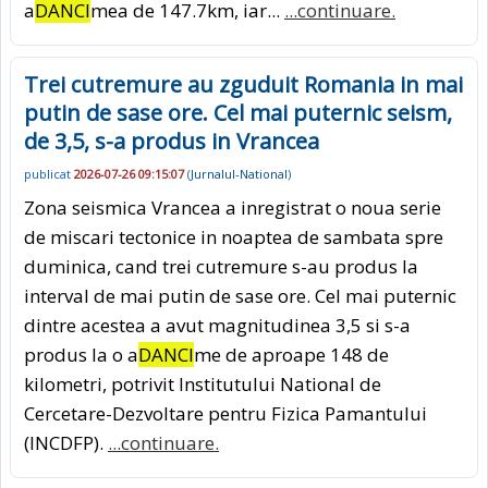
a
DANCI
mea de 147.7km, iar...
...continuare.
Trei cutremure au zguduit Romania in mai
putin de sase ore. Cel mai puternic seism,
de 3,5, s-a produs in Vrancea
publicat
2026-07-26 09:15:07
(
Jurnalul-National
)
Zona seismica Vrancea a inregistrat o noua serie
de miscari tectonice in noaptea de sambata spre
duminica, cand trei cutremure s-au produs la
interval de mai putin de sase ore. Cel mai puternic
dintre acestea a avut magnitudinea 3,5 si s-a
produs la o a
DANCI
me de aproape 148 de
kilometri, potrivit Institutului National de
Cercetare-Dezvoltare pentru Fizica Pamantului
(INCDFP).
...continuare.