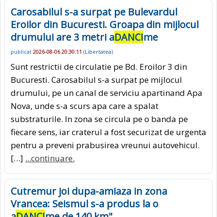
Carosabilul s-a surpat pe Bulevardul
Eroilor din Bucuresti. Groapa din mijlocul
drumului are 3 metri a
DANCI
me
publicat
2026-08-06 20:30:11
(
Libertatea
)
Sunt restrictii de circulatie pe Bd. Eroilor 3 din
Bucuresti. Carosabilul s-a surpat pe mijlocul
drumului, pe un canal de serviciu apartinand Apa
Nova, unde s-a scurs apa care a spalat
substraturile. In zona se circula pe o banda pe
fiecare sens, iar craterul a fost securizat de urgenta
pentru a preveni prabusirea vreunui autovehicul.
[…]
...continuare.
Cutremur joi dupa-amiaza in zona
Vrancea: Seismul s-a produs la o
a
DANCI
me de 140 km"