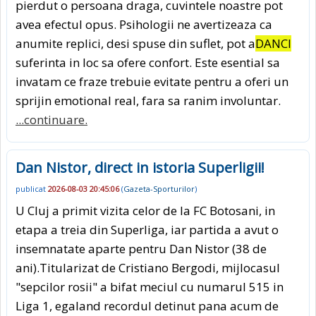
pierdut o persoana draga, cuvintele noastre pot
avea efectul opus. Psihologii ne avertizeaza ca
anumite replici, desi spuse din suflet, pot a
DANCI
suferinta in loc sa ofere confort. Este esential sa
invatam ce fraze trebuie evitate pentru a oferi un
sprijin emotional real, fara sa ranim involuntar.
...continuare.
Dan Nistor, direct in istoria Superligii!
publicat
2026-08-03 20:45:06
(
Gazeta-Sporturilor
)
U Cluj a primit vizita celor de la FC Botosani, in
etapa a treia din Superliga, iar partida a avut o
insemnatate aparte pentru Dan Nistor (38 de
ani).Titularizat de Cristiano Bergodi, mijlocasul
"sepcilor rosii" a bifat meciul cu numarul 515 in
Liga 1, egaland recordul detinut pana acum de