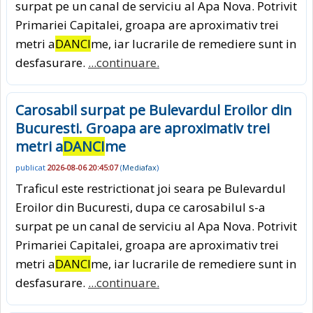
surpat pe un canal de serviciu al Apa Nova. Potrivit
Primariei Capitalei, groapa are aproximativ trei
metri a
DANCI
me, iar lucrarile de remediere sunt in
desfasurare.
...continuare.
Carosabil surpat pe Bulevardul Eroilor din
Bucuresti. Groapa are aproximativ trei
metri a
DANCI
me
publicat
2026-08-06 20:45:07
(
Mediafax
)
Traficul este restrictionat joi seara pe Bulevardul
Eroilor din Bucuresti, dupa ce carosabilul s-a
surpat pe un canal de serviciu al Apa Nova. Potrivit
Primariei Capitalei, groapa are aproximativ trei
metri a
DANCI
me, iar lucrarile de remediere sunt in
desfasurare.
...continuare.