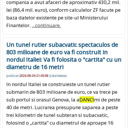
compania a avut afaceri de aproximativ 430,2 mil.
lei (86,4 mil. euro), conform calculelor ZF facute pe
baza datelor existente pe site-ul Ministerului
Finantelor.
...continuare.
Un tunel rutier subacvatic spectaculos de
803 milioane de euro va fi construit in
nordul Italiei: Va fi folosita o "cartita" cu un
diametru de 16 metri
publicat
2026-08-04 21:45:08
(
Libertatea
)
In nordul Italiei se construieste un tunel rutier
submarin de 803 milioane de euro, ce va trece pe
sub portul si orasul Genova, la a
DANCI
mi de peste
40 de metri. Lucrarea presupune saparea a peste
trei kilometri de tunel subteran si subacvatic,
folosind o „cartita” cu diametrul de aproape 16