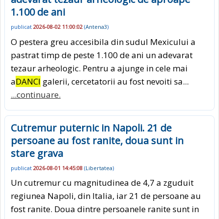
1.100 de ani
publicat
2026-08-02 11:00:02
(
Antena3
)
O pestera greu accesibila din sudul Mexicului a
pastrat timp de peste 1.100 de ani un adevarat
tezaur arheologic. Pentru a ajunge in cele mai
a
DANCI
galerii, cercetatorii au fost nevoiti sa...
...continuare.
Cutremur puternic in Napoli. 21 de
persoane au fost ranite, doua sunt in
stare grava
publicat
2026-08-01 14:45:08
(
Libertatea
)
Un cutremur cu magnitudinea de 4,7 a zguduit
regiunea Napoli, din Italia, iar 21 de persoane au
fost ranite. Doua dintre persoanele ranite sunt in