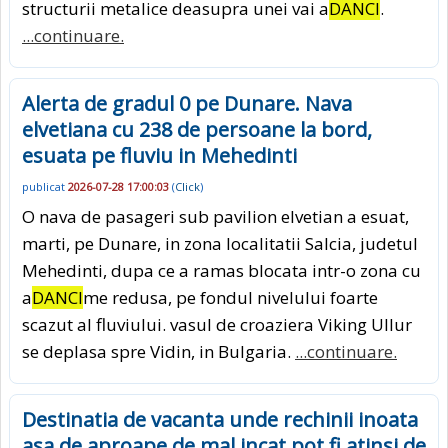
structurii metalice deasupra unei vai a
DANCI
.
...continuare.
Alerta de gradul 0 pe Dunare. Nava
elvetiana cu 238 de persoane la bord,
esuata pe fluviu in Mehedinti
publicat
2026-07-28 17:00:03
(
Click
)
O nava de pasageri sub pavilion elvetian a esuat,
marti, pe Dunare, in zona localitatii Salcia, judetul
Mehedinti, dupa ce a ramas blocata intr-o zona cu
a
DANCI
me redusa, pe fondul nivelului foarte
scazut al fluviului. vasul de croaziera Viking Ullur
se deplasa spre Vidin, in Bulgaria.
...continuare.
Destinatia de vacanta unde rechinii inoata
asa de aproape de mal incat pot fi atinsi de