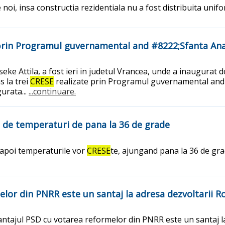
noi, insa constructia rezidentiala nu a fost distribuita unif
rin Programul guvernamental and #8222;Sfanta Ana
Cseke Attila, a fost ieri in judetul Vrancea, unde a inaugurat
s la trei
CRESE
realizate prin Programul guvernamental and 
urata...
...continuare.
 de temperaturi de pana la 36 de grade
 apoi temperaturile vor
CRESE
te, ajungand pana la 36 de gr
elor din PNRR este un santaj la adresa dezvoltarii R
tajul PSD cu votarea reformelor din PNRR este un santaj la 