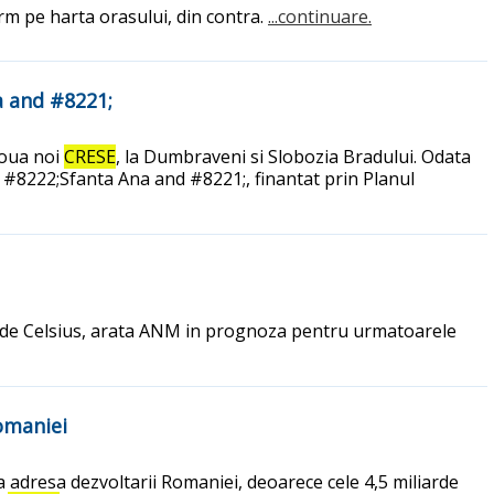
orm pe harta orasului, din contra.
...continuare.
 and #8221;
 doua noi
CRESE
, la Dumbraveni si Slobozia Bradului. Odata
#8222;Sfanta Ana and #8221;, finantat prin Planul
ade Celsius, arata ANM in prognoza pentru urmatoarele
omaniei
adresa dezvoltarii Romaniei, deoarece cele 4,5 miliarde