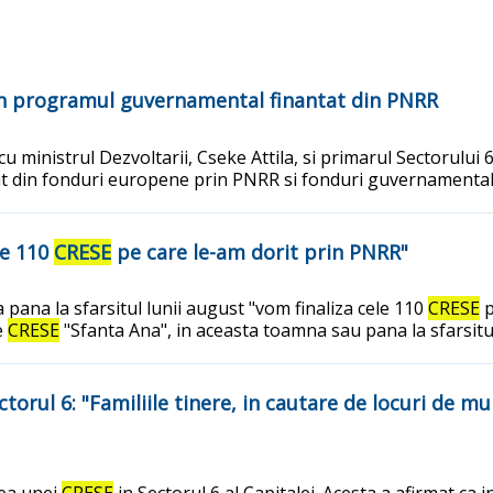
prin programul guvernamental finantat din PNRR
u ministrul Dezvoltarii, Cseke Attila, si primarul Sectorului
tat din fonduri europene prin PNRR si fonduri guvernamenta
ele 110
CRESE
pe care le-am dorit prin PNRR"
a pana la sfarsitul lunii august "vom finaliza cele 110
CRESE
p
e
CRESE
"Sfanta Ana", in aceasta toamna sau pana la sfarsitu
ctorul 6: "Familiile tinere, in cautare de locuri de m
rea unei
CRESE
in Sectorul 6 al Capitalei. Acesta a afirmat ca in