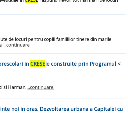
e de locuri pentru copiii familiilor tinere din marile
a.
...continuare.
prescolari in
CRESE
le construite prin Programul <
sti si Harman.
...continuare.
inte noi in oras. Dezvoltarea urbana a Capitalei cu