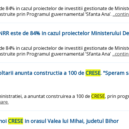
4% in cazul proiectelor de investitii gestionate de Ministeru
struite prin Programul guvernamental ‘Sfanta Ana’.
...conti
NRR este de 84% in cazul proiectelor Ministerului De
4% in cazul proiectelor de investitii gestionate de Ministeru
struite prin Programul guvernamental 'Sfanta Ana'
...conti
ltarii anunta constructia a 100 de
CRESE
. "Speram s
dministratiei, a anuntat construirea a 100 de
CRESE
, prin prog
uare.
 noi
CRESE
in orasul Valea lui Mihai, judetul Bihor