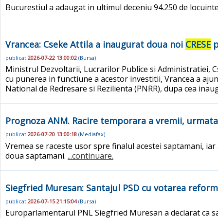
Bucurestiul a adaugat in ultimul deceniu 94.250 de locuinte 
Vrancea: Cseke Attila a inaugurat doua noi
CRESE
p
publicat
2026-07-22 13:00:02
(
Bursa
)
Ministrul Dezvoltarii, Lucrarilor Publice si Administratiei, 
cu punerea in functiune a acestor investitii, Vrancea a ajun
National de Redresare si Rezilienta (PNRR), dupa cea inaug
Prognoza ANM. Racire temporara a vremii, urmata
publicat
2026-07-20 13:00:18
(
Mediafax
)
Vremea se raceste usor spre finalul acestei saptamani, iar
doua saptamani.
...continuare.
Siegfried Muresan: Santajul PSD cu votarea reform
publicat
2026-07-15 21:15:04
(
Bursa
)
Europarlamentarul PNL Siegfried Muresan a declarat ca san