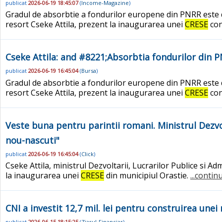
publicat
2026-06-19 18:45:07
(
Income-Magazine
)
Gradul de absorbtie a fondurilor europene din PNRR este de 8
resort Cseke Attila, prezent la inaugurarea unei
CRESE
con
Cseke Attila: and #8221;Absorbtia fondurilor din P
publicat
2026-06-19 16:45:04
(
Bursa
)
Gradul de absorbtie a fondurilor europene din PNRR este de 8
resort Cseke Attila, prezent la inaugurarea unei
CRESE
con
Veste buna pentru parintii romani. Ministrul Dezvo
nou-nascuti"
publicat
2026-06-19 16:45:04
(
Click
)
Cseke Attila, ministrul Dezvoltarii, Lucrarilor Publice si A
la inaugurarea unei
CRESE
din municipiul Orastie.
...contin
CNI a investit 12,7 mil. lei pentru construirea unei
publicat
2026-06-15 18:15:25
(
Ziarul-Financiar
)