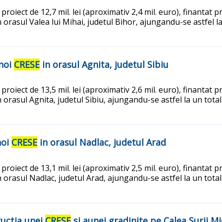
n proiect de 12,7 mil. lei (aproximativ 2,4 mil. euro), finant
in orasul Valea lui Mihai, judetul Bihor, ajungandu-se astfel l
 noi
CRESE
in orasul Agnita, judetul Sibiu
n proiect de 13,5 mil. lei (aproximativ 2,6 mil. euro), finant
in orasul Agnita, judetul Sibiu, ajungandu-se astfel la un tota
noi
CRESE
in orasul Nadlac, judetul Arad
n proiect de 13,1 mil. lei (aproximativ 2,5 mil. euro), finant
in orasul Nadlac, judetul Arad, ajungandu-se astfel la un tota
ructia unei
CRESE
si aunei gradinite pe Calea Surii Mi