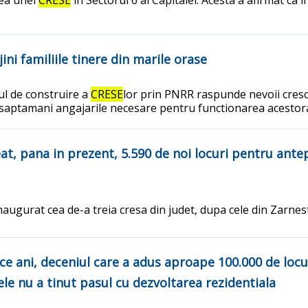
ni familiile tinere din marile orase
mul de construire a
CRESE
lor prin PNRR raspunde nevoii crescut
a saptamani angajarile necesare pentru functionarea acestor
eat, pana in prezent, 5.590 de noi locuri pentru ante
 inaugurat cea de-a treia cresa din judet, dupa cele din Zarne
ece ani, deceniul care a adus aproape 100.000 de locu
sele nu a tinut pasul cu dezvoltarea rezidentiala