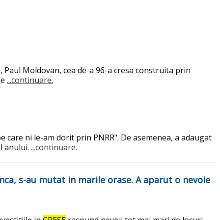
 6, Paul Moldovan, cea de-a 96-a cresa construita prin
le
...continuare.
e care ni le-am dorit prin PNRR". De asemenea, a adaugat
l anului.
...continuare.
unca, s-au mutat in marile orase. A aparut o nevoie
vestitiile in
CRESE
raspund nevoii tot mai mari de locuri