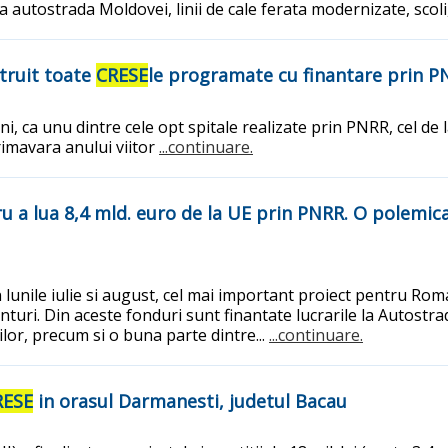
a autostrada Moldovei, linii de cale ferata modernizate, scoli
truit toate
CRESE
le programate cu finantare prin P
uni, ca unu dintre cele opt spitale realizate prin PNRR, cel de l
rimavara anului viitor
...continuare.
u a lua 8,4 mld. euro de la UE prin PNRR. O polemica,
: In lunile iulie si august, cel mai important proiect pentru
ri. Din aceste fonduri sunt finantate lucrarile la Autostrada 
lor, precum si o buna parte dintre...
...continuare.
RESE
in orasul Darmanesti, judetul Bacau