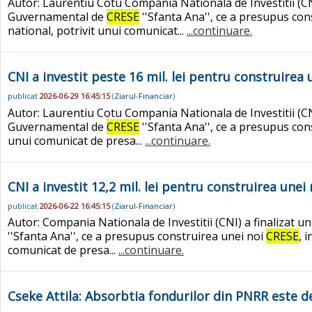
Autor: Laurentiu Cotu Compania Nationala de Investitii (CNI) 
Guvernamental de
CRESE
''Sfanta Ana'', ce a presupus co
national, potrivit unui comunicat...
...continuare.
CNI a investit peste 16 mil. lei pentru construirea 
publicat
2026-06-29 16:45:15
(
Ziarul-Financiar
)
Autor: Laurentiu Cotu Compania Nationala de Investitii (CNI)
Guvernamental de
CRESE
''Sfanta Ana'', ce a presupus con
unui comunicat de presa...
...continuare.
CNI a investit 12,2 mil. lei pentru construirea unei
publicat
2026-06-22 16:45:15
(
Ziarul-Financiar
)
Autor: Compania Nationala de Investitii (CNI) a finalizat u
''Sfanta Ana'', ce a presupus construirea unei noi
CRESE
, 
comunicat de presa...
...continuare.
Cseke Attila: Absorbtia fondurilor din PNRR este de