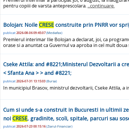
pentru copiii de varsta anteprescolara.
...continuare.
Bolojan: Noile
CRESE
construite prin PNRR vor spriji
publicat
2026-08-06 09:45:07
(
Mediafax
)
Premierul interimar Ilie Bolojan a declarat, joi, ca progra
orase si a anuntat ca Guvernul va aproba in cel mult dou
Cseke Attila: and #8221;Ministerul Dezvoltarii a cr
< Sfanta Ana > > and #8221;
publicat
2026-07-31 13:15:03
(
Bursa
)
In municipiul Brasov, ministrul dezvoltarii, Cseke Attila, a
Cum si unde s-a construit in Bucuresti in ultimii z
noi
CRESE
, gradinite, scoli, spitale, parcuri sau so
publicat
2026-07-23 00:15:16
(
Ziarul-Financiar
)