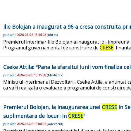
Ilie Bolojan a inaugurat a 96-a cresa construita 
publicat
2026-08-06 13:45:03
(
Bursa
)
Premierul interimar Ilie Bolojan a inaugurat joi, impreuna c
Programul guvernamental de construire de
CRESE
, finan
Cseke Attila: "Pana la sfarsitul lunii vom finaliza c
publicat
2026-08-06 10:15:08
(
Mediafax
)
Ministrul interimar al Dezvoltarii, Cseke Attila, a anuntat c
ca va fi realizata o evaluare a programului de construire d
Premierul Bolojan, la inaugurarea unei
CRESE
in Se
suplimentara de locuri in
CRESE
"
publicat
2026-08-06 10:00:02
(
Adevarul
)
Premierul interimar a participat joi, 6 august, la inaugura