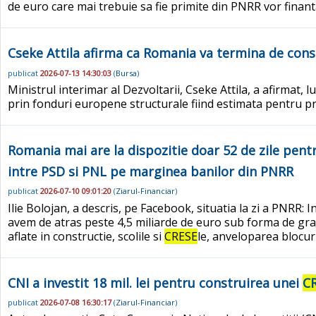
de euro care mai trebuie sa fie primite din PNRR vor finant
Cseke Attila afirma ca Romania va termina de cons
publicat
2026-07-13 14:30:03
(
Bursa
)
Ministrul interimar al Dezvoltarii, Cseke Attila, a afirmat, l
prin fonduri europene structurale fiind estimata pentru p
Romania mai are la dispozitie doar 52 de zile pentr
intre PSD si PNL pe marginea banilor din PNRR
publicat
2026-07-10 09:01:20
(
Ziarul-Financiar
)
Ilie Bolojan, a descris, pe Facebook, situatia la zi a PNRR
avem de atras peste 4,5 miliarde de euro sub forma de grantu
aflate in constructie, scolile si
CRESE
le, anveloparea blocuri
CNI a investit 18 mil. lei pentru construirea unei
C
publicat
2026-07-08 16:30:17
(
Ziarul-Financiar
)