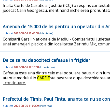
Inalta Curte de Casatie si Justitie (ICCJ) a respins contesta
judecat Calin Georgescu, mentinand incheierea pronuntata 
Amenda de 15.000 de lei pentru un operator din Ara
publicat
2026-08-06 12:45:08
(
Mediafax
)
Comisarii Garzii Nationale de Mediu - Comisariatul Judet
unei amenajari piscicole din localitatea Zerindu Mic, comun
De ce sa nu depozitezi cafeaua in frigider
publicat
2026-08-06 12:15:08
(
Libertatea
)
Cafeaua este una dintre cele mai populare bauturi din lume,
atentie modului in
CARE E
ste pastrata dupa deschiderea amb
...continuare.
Prefectul de Timis, Paul Finta, anunta ca nu se co
publicat
2026-08-06 11:00:09
(
Puterea
)