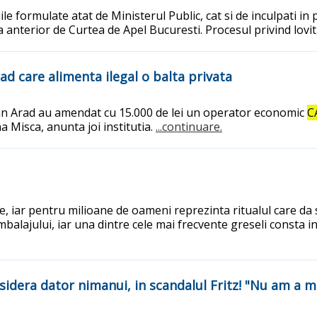
tiile formulate atat de Ministerul Public, cat si de inculpati 
anterior de Curtea de Apel Bucuresti. Procesul privind lovi
d care alimenta ilegal o balta privata
ean Arad au amendat cu 15.000 de lei un operator economic
C
a Misca, anunta joi institutia.
...continuare.
 iar pentru milioane de oameni reprezinta ritualul care da sta
alajului, iar una dintre cele mai frecvente greseli consta in d
nsidera dator nimanui, in scandalul Fritz! "Nu am a 