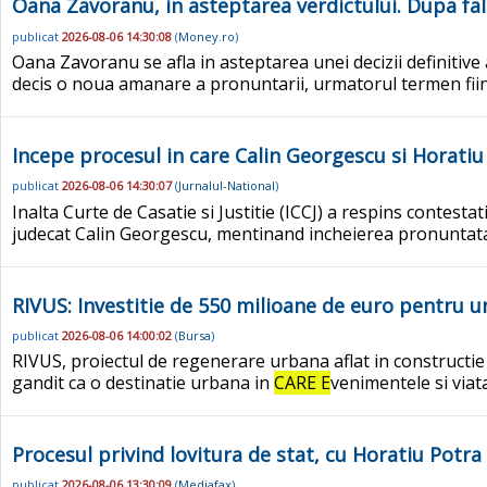
Oana Zavoranu, in asteptarea verdictului. Dupa fal
publicat
2026-08-06 14:30:08
(
Money.ro
)
Oana Zavoranu se afla in asteptarea unei decizii definitive 
decis o noua amanare a pronuntarii, urmatorul termen fiin
Incepe procesul in care Calin Georgescu si Horatiu 
publicat
2026-08-06 14:30:07
(
Jurnalul-National
)
Inalta Curte de Casatie si Justitie (ICCJ) a respins contesta
judecat Calin Georgescu, mentinand incheierea pronuntata
RIVUS: Investitie de 550 milioane de euro pentru un
publicat
2026-08-06 14:00:02
(
Bursa
)
RIVUS, proiectul de regenerare urbana aflat in constructie
gandit ca o destinatie urbana in
CARE E
venimentele si viata
Procesul privind lovitura de stat, cu Horatiu Potra
publicat
2026-08-06 13:30:09
(
Mediafax
)