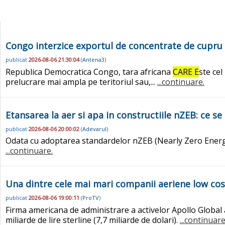
Congo interzice exportul de concentrate de cupru si
publicat
2026-08-06 21:30:04
(
Antena3
)
Republica Democratica Congo, tara africana
CARE E
ste cel
prelucrare mai ampla pe teritoriul sau,...
...continuare.
Etansarea la aer si apa in constructiile nZEB: ce se
publicat
2026-08-06 20:00:02
(
Adevarul
)
Odata cu adoptarea standardelor nZEB (Nearly Zero Energy
...continuare.
Una dintre cele mai mari companii aeriene low cos
publicat
2026-08-06 19:00:11
(
ProTV
)
Firma americana de administrare a activelor Apollo Global a
miliarde de lire sterline (7,7 miliarde de dolari).
...continuare