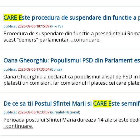
CARE E
ste procedura de suspendare din functie a p
publicat
2026-08-06 18:15:09
(
ProTV
)
Procedura de suspendare din functie a presedintelui Romanie
acest "demers" parlamentar.
...continuare.
Oana Gheorghiu: Populismul PSD din Parlament est
publicat
2026-08-06 17:30:04
(
Bursa
)
Oana Gheorghiu a declarat ca populismul afisat de PSD in P
platesti un comision, iar comisionul il platesc cei care plat
De ce sa tii Postul Sfintei Marii si
CARE E
ste semnif
publicat
2026-08-06 16:30:07
(
Jurnalul-National
)
Perioada postului Sfintei Maria dureaza 14 zile si este dedic
...continuare.