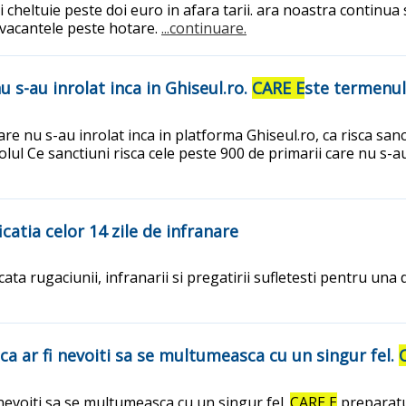
 cheltuie peste doi euro in afara tarii. ara noastra continua
a vacantele peste hotare.
...continuare.
u s-au inrolat inca in Ghiseul.ro.
CARE E
ste termenul
re nu s-au inrolat inca in platforma Ghiseul.ro, ca risca sanc
ul Ce sanctiuni risca cele peste 900 de primarii care nu s-au 
catia celor 14 zile de infranare
ata rugaciunii, infranarii si pregatirii sufletesti pentru una
ca ar fi nevoiti sa se multumeasca cu un singur fel.
 nevoiti sa se multumeasca cu un singur fel.
CARE E
preparatu