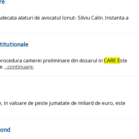
re
udecata alaturi de avocatul Ionut- Silviu Calin. Instanta a
titutionale
in procedura camerei preliminare din dosarul in
CARE E
ste
e.
...continuare.
, in valoare de peste jumatate de miliard de euro, este
fond