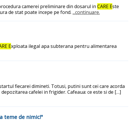
in procedura camerei preliminare din dosarul in
CARE E
ste
tura de stat poate incepe pe fond.
...continuare.
ARE E
xploata ilegal apa subterana pentru alimentarea
rtul fiecarei dimineti. Totusi, putini sunt cei care acorda
epozitarea cafelei in frigider. Cafeaua: ce este si de […]
ma teme de nimic!"