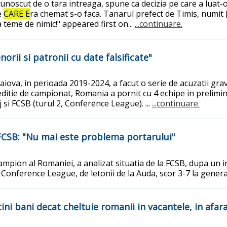
unoscut de o tara intreaga, spune ca decizia pe care a luat-o
e
CARE E
ra chemat s-o faca. Tanarul prefect de Timis, numit 
 teme de nimic!" appeared first on...
...continuare.
norii si patronii cu date falsificate"
Craiova, in perioada 2019-2024, a facut o serie de acuzatii g
ditie de campionat, Romania a pornit cu 4 echipe in prelimin
 si FCSB (turul 2, Conference League). ...
...continuare.
a FCSB: "Nu mai este problema portarului"
campion al Romaniei, a analizat situatia de la FCSB, dupa un 
 Conference League, de letonii de la Auda, scor 3-7 la general.
ni bani decat cheltuie romanii in vacantele, in afara 