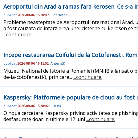
Aeroportul din Arad a ramas fara kerosen. Ce s-a i
publicat
2026-08-06 16:30:07
(
Libertatea
)
Probleme neasteptate pe Aeroportul International Arad, 
a fost cauzata de intarzierea unei cisterne cu kerosen ce tr
...continuare.
Incepe restaurarea Coifului de la Cotofenesti. Roma
publicat
2026-08-06 16:15:02
(
Antena3
)
Muzeul National de Istorie a Romaniei (MNIR) a lansat o pag
de-la-cotofenesti/), prin care...
...continuare.
Kaspersky: Platformele populare de cloud au fost u
publicat
2026-08-06 15:30:02
(
Bursa
)
O noua cercetare Kaspersky privind activitatea de phishin
desfasurate doar in ultimele 12 luni
...continuare.