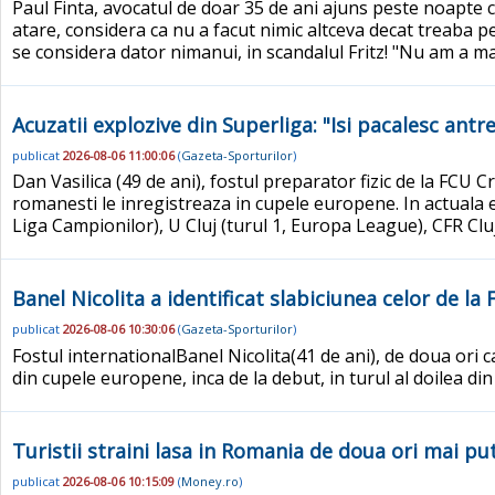
Paul Finta, avocatul de doar 35 de ani ajuns peste noapte c
atare, considera ca nu a facut nimic altceva decat treaba p
se considera dator nimanui, in scandalul Fritz! "Nu am a ma
Acuzatii explozive din Superliga: "Isi pacalesc antre
publicat
2026-08-06 11:00:06
(
Gazeta-Sporturilor
)
Dan Vasilica (49 de ani), fostul preparator fizic de la FCU 
romanesti le inregistreaza in cupele europene. In actuala e
Liga Campionilor), U Cluj (turul 1, Europa League), CFR Cluj
Banel Nicolita a identificat slabiciunea celor de l
publicat
2026-08-06 10:30:06
(
Gazeta-Sporturilor
)
Fostul internationalBanel Nicolita(41 de ani), de doua ori 
din cupele europene, inca de la debut, in turul al doilea din
Turistii straini lasa in Romania de doua ori mai puti
publicat
2026-08-06 10:15:09
(
Money.ro
)