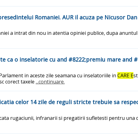
resedintelui Romaniei. AUR il acuza pe Nicusor Dan 
i a intrat din nou in atentia opiniei publice, dupa anuntul 
e ca o inselatorie cu and #8222;premiu mare and #
arlament in aceste zile seamana cu inselatoriile in
CARE E
st
esc corect taxele
...continuare.
icatia celor 14 zile de reguli stricte trebuie sa resp
ata rugaciunii, infranarii si pregatirii sufletesti pentru una