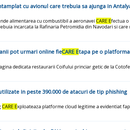
ntamplat cu avionul care trebuia sa ajunga in Antaly
unde alimentarea cu combustibil a aeronavei
CARE E
fectua o 
ebuia incarcata la Rafinaria Petromidia din Navodari si care 
nii pot urmari online fie
CARE E
tapa pe o platforma
ina dedicata restaurarii Coifului princiar getic de la Cotofe
tilizate in peste 390.000 de atacuri de tip phishing
g
CARE E
xploateaza platforme cloud legitime a evidentiat fapt