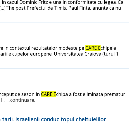
 in cazul Dominic Fritz e una in conformitate cu legea. Ca
[…]The post Prefectul de Timis, Paul Finta, anunta ca nu
rave in contextul rezultatelor modeste pe
CARE E
chipele
ariile cupelor europene: Universitatea Craiova (turul 1,
inceput de sezon in
CARE E
chipa a fost eliminata prematur
 ...
...continuare.
tarii. Israelienii conduc topul cheltuielilor