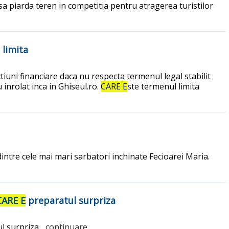
 sa piarda teren in competitia pentru atragerea turistilor
 limita
tiuni financiare daca nu respecta termenul legal stabilit
inrolat inca in Ghiseul.ro.
CARE E
ste termenul limita
 dintre cele mai mari sarbatori inchinate Fecioarei Maria.
CARE E
preparatul surpriza
l surpriza
...continuare.