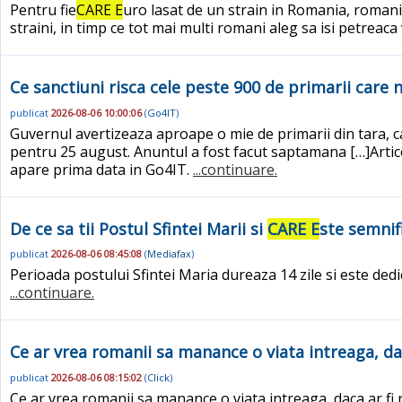
Pentru fie
CARE E
uro lasat de un strain in Romania, romanii
straini, in timp ce tot mai multi romani aleg sa isi petreac
Ce sanctiuni risca cele peste 900 de primarii care n
publicat
2026-08-06 10:00:06
(
Go4IT
)
Guvernul avertizeaza aproape o mie de primarii din tara, ca
pentru 25 august. Anuntul a fost facut saptamana […]Articol
apare prima data in Go4IT.
...continuare.
De ce sa tii Postul Sfintei Marii si
CARE E
ste semnifi
publicat
2026-08-06 08:45:08
(
Mediafax
)
Perioada postului Sfintei Maria dureaza 14 zile si este dedic
...continuare.
Ce ar vrea romanii sa manance o viata intreaga, da
publicat
2026-08-06 08:15:02
(
Click
)
Ce ar vrea romanii sa manance o viata intreaga, daca ar fi