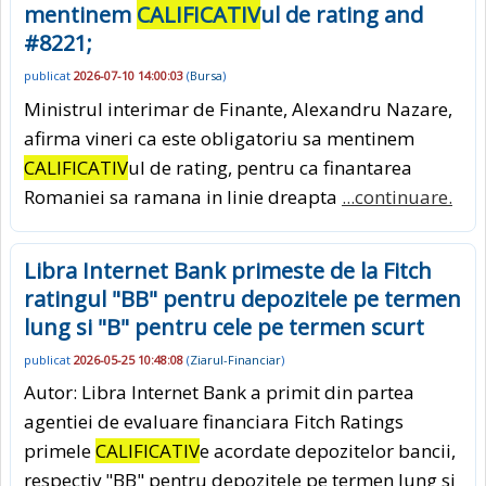
mentinem
CALIFICATIV
ul de rating and
#8221;
publicat
2026-07-10 14:00:03
(
Bursa
)
Ministrul interimar de Finante, Alexandru Nazare,
afirma vineri ca este obligatoriu sa mentinem
CALIFICATIV
ul de rating, pentru ca finantarea
Romaniei sa ramana in linie dreapta
...continuare.
Libra Internet Bank primeste de la Fitch
ratingul "BB" pentru depozitele pe termen
lung si "B" pentru cele pe termen scurt
publicat
2026-05-25 10:48:08
(
Ziarul-Financiar
)
Autor: Libra Internet Bank a primit din partea
agentiei de evaluare financiara Fitch Ratings
primele
CALIFICATIV
e acordate depozitelor bancii,
respectiv "BB" pentru depozitele pe termen lung si