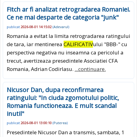
Fitch ar fi analizat retrogradarea Romaniei.
Ce ne mai desparte de categoria "junk"
publicat
2026-08-01 14:15:02
(
Adevarul
)
Romania a evitat la limita retrogradarea ratingului
de tara, iar mentinerea
CALIFICATIV
ului "BBB-" cu
perspectiva negativa nu inseamna ca pericolul a
trecut, avertizeaza presedintele Asociatiei CFA
Romania, Adrian Codirlasu.
...continuare.
Nicusor Dan, dupa reconfirmarea
ratingului: "In ciuda zgomotului politic,
Romania functioneaza. E mult scandal
inutil"
publicat
2026-08-01 13:00:10
(
Puterea
)
Presedintele Nicusor Dan a transmis, sambata, 1