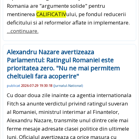
Romania are "argumente solide" pentru
mentinerea
CALIFICATIV
ului, pe fondul reducerii
deficitului si al reformelor aflate in implementare.
...continuare.
Alexandru Nazare avertizeaza
Parlamentul: Ratingul Romaniei este
prioritatea zero. "Nu ne mai permitem
cheltuieli fara acoperire"
publicat
2026-07-29 19:30:18
(
Jurnalul-National
)
Cu doar doua zile inainte ca agentia internationala
Fitch sa anunte verdictul privind ratingul suveran
al Romaniei, ministrul interimar al Finantelor,
Alexandru Nazare, transmite unul dintre cele mai
ferme mesaje adresate clasei politice din ultimele
luni. Oficialul avertizeaza ca orice masura cu