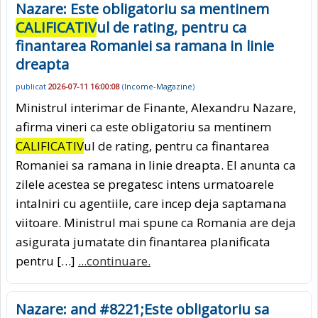
Nazare: Este obligatoriu sa mentinem
CALIFICATIV
ul de rating, pentru ca
finantarea Romaniei sa ramana in linie
dreapta
publicat
2026-07-11 16:00:08
(
Income-Magazine
)
Ministrul interimar de Finante, Alexandru Nazare,
afirma vineri ca este obligatoriu sa mentinem
CALIFICATIV
ul de rating, pentru ca finantarea
Romaniei sa ramana in linie dreapta. El anunta ca
zilele acestea se pregatesc intens urmatoarele
intalniri cu agentiile, care incep deja saptamana
viitoare. Ministrul mai spune ca Romania are deja
asigurata jumatate din finantarea planificata
pentru […]
...continuare.
Nazare: and #8221;Este obligatoriu sa