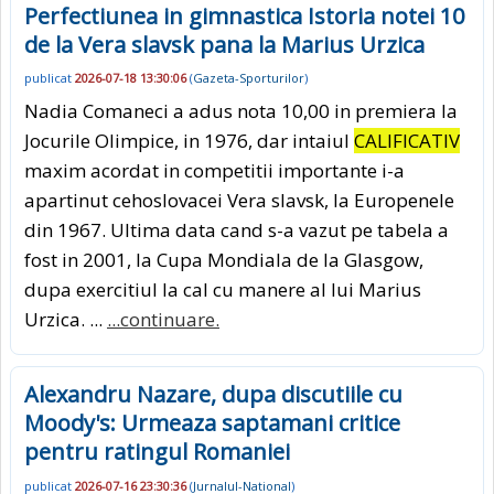
Perfectiunea in gimnastica Istoria notei 10
de la Vera slavsk pana la Marius Urzica
publicat
2026-07-18 13:30:06
(
Gazeta-Sporturilor
)
Nadia Comaneci a adus nota 10,00 in premiera la
Jocurile Olimpice, in 1976, dar intaiul
CALIFICATIV
maxim acordat in competitii importante i-a
apartinut cehoslovacei Vera slavsk, la Europenele
din 1967. Ultima data cand s-a vazut pe tabela a
fost in 2001, la Cupa Mondiala de la Glasgow,
dupa exercitiul la cal cu manere al lui Marius
Urzica. ...
...continuare.
Alexandru Nazare, dupa discutiile cu
Moody's: Urmeaza saptamani critice
pentru ratingul Romaniei
publicat
2026-07-16 23:30:36
(
Jurnalul-National
)