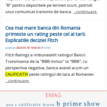
"B" pentru depozitele pe termen scurt, potrivit
unui comunicat transmis de banca.
...continuare.
Cea mai mare banca din Romania
primeste un rating peste cel al tarii.
Explicatiile deciziei Fitch
publicat
2026-05-18 16:00:33
(
ProTV
)
Fitch Ratings a imbunatatit ratingul Bancii
Transilvania de la "BBB minus" la "BBB", cu
perspectiva negativa, banca avand acum un
CALIFICATIV
peste ratingul de tara al Romaniei.
...continuare.
EMAG
b prime
show
calificativ
ana r
bizon