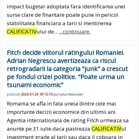
impact bugetar adoptata fara identificarea unei
surse clare de finantare poate pune in pericol
stabilitatea financiara a tarii si mentinerea
CALIFICATIV
ului de...
...continuare.
Fitch decide viitorul ratingului Romaniei.
Adrian Negrescu avertizeaza ca riscul
retrogradarii la categoria "junk" a crescut
pe fondul crizei politice. "Poate urma un
tsunami economic"
publicat
2026-07-29 18:15:15
(
Jurnalul-National
)
Romania se afla in fata uneia dintre cele mai
importante decizii economice din ultimii ani.
Agentia internationala de rating Fitch urmeaza sa
anunte pe 31 iulie daca pastreaza
CALIFICATIV
ul
investment grade al tarii sau daca il coboara in