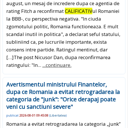
august, un mesaj de incredere dupa ce agentia de
rating Fitch a reconfirmat
CALIFICATIV
ul Romaniei
la BBB-, cu perspectiva negativa. "In ciuda
zgomotului politic, Romania functioneaza. E mult
scandal inutil in politica", a declarat seful statului,
subliniind ca, pe lucrurile importante, exista
consens intre partide. Ratingul mentinut, dar
[…]The post Nicusor Dan, dupa reconfirmarea
ratingului: "In...
...continuare.
Avertismentul ministrului Finantelor,
dupa ce Romania a evitat retrogradarea la
categoria de "junk": "Orice derapaj poate
veni cu sanctiuni severe"
publicat
2026-08-01 09:45:08
(
Libertatea
)
Romania a evitat retrogradarea la categoria „junk”