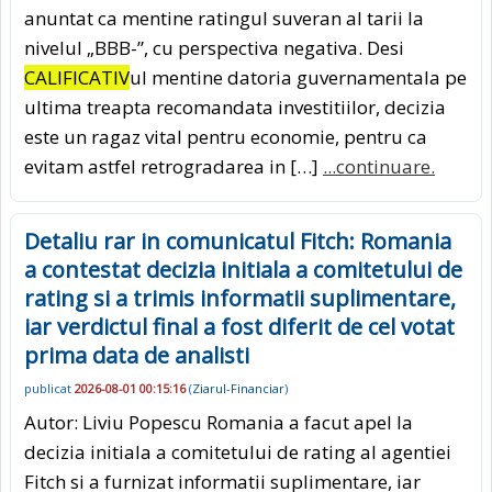
anuntat ca mentine ratingul suveran al tarii la
nivelul „BBB-”, cu perspectiva negativa. Desi
CALIFICATIV
ul mentine datoria guvernamentala pe
ultima treapta recomandata investitiilor, decizia
este un ragaz vital pentru economie, pentru ca
evitam astfel retrogradarea in […]
...continuare.
Detaliu rar in comunicatul Fitch: Romania
a contestat decizia initiala a comitetului de
rating si a trimis informatii suplimentare,
iar verdictul final a fost diferit de cel votat
prima data de analisti
publicat
2026-08-01 00:15:16
(
Ziarul-Financiar
)
Autor: Liviu Popescu Romania a facut apel la
decizia initiala a comitetului de rating al agentiei
Fitch si a furnizat informatii suplimentare, iar