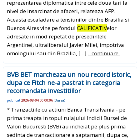
reprezentarea diplomatica intre cele doua tari la
nivel de insarcinat de afaceri, relateaza AFP.
Aceasta escaladare a tensiunilor dintre Brasilia si
Buenos Aires vine pe fondul
CALIFICATIV
elor
adresate in mod repetat de presedintele
Argentinei, ultraliberalul Javier Milei, impotriva
omologului sau din Brazilia, […]
...continuare.
BVB BET marcheaza un nou record istoric,
dupa ce Fitch ne-a pastrat in categoria
recomandata investitiilor
publicat
2026-08-04 00:00:06
(
Bursa
)
* Tranzactiile cu actiuni Banca Transilvania - pe
prima treapta in topul rulajului Indicii Bursei de
Valori Bucuresti (BVB) au incheiat pe plus prima
sedinta de tranzactionare a saptamanii, dupa ce,