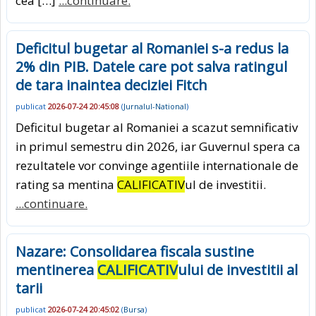
cea […]
...continuare.
Deficitul bugetar al Romaniei s-a redus la
2% din PIB. Datele care pot salva ratingul
de tara inaintea deciziei Fitch
publicat
2026-07-24 20:45:08
(
Jurnalul-National
)
Deficitul bugetar al Romaniei a scazut semnificativ
in primul semestru din 2026, iar Guvernul spera ca
rezultatele vor convinge agentiile internationale de
rating sa mentina
CALIFICATIV
ul de investitii.
...continuare.
Nazare: Consolidarea fiscala sustine
mentinerea
CALIFICATIV
ului de investitii al
tarii
publicat
2026-07-24 20:45:02
(
Bursa
)