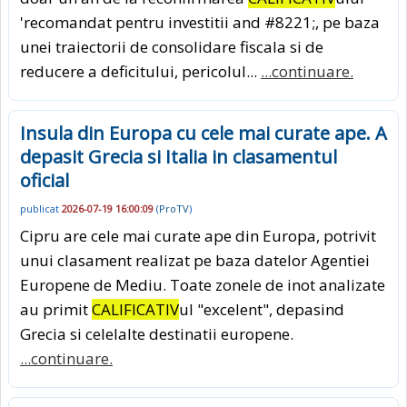
'recomandat pentru investitii and #8221;, pe baza
unei traiectorii de consolidare fiscala si de
reducere a deficitului, pericolul...
...continuare.
Insula din Europa cu cele mai curate ape. A
depasit Grecia si Italia in clasamentul
oficial
publicat
2026-07-19 16:00:09
(
ProTV
)
Cipru are cele mai curate ape din Europa, potrivit
unui clasament realizat pe baza datelor Agentiei
Europene de Mediu. Toate zonele de inot analizate
au primit
CALIFICATIV
ul "excelent", depasind
Grecia si celelalte destinatii europene.
...continuare.