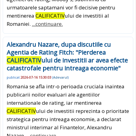
urmatoarele saptamani vor fi decisive pentru
mentinerea
CALIFICATIV
ului de investitii al
Romaniei.
...continuare.
Alexandru Nazare, dupa discutiile cu
Agentia de Rating Fitch: "Pierderea
CALIFICATIV
ului de investitii ar avea efecte
catastrofale pentru intreaga economie"
publicat
2026-07-16 15:30:03
(
Adevarul
)
Romania se afla intr-o perioada cruciala inaintea
publicarii noilor evaluari ale agentiilor
internationale de rating, iar mentinerea
CALIFICATIV
ului de investitii reprezinta o prioritate
strategica pentru intreaga economie, a declarat
ministrul interimar al Finantelor, Alexandru
Nazare.
...continuare.