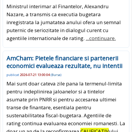
Ministrul interimar al Finantelor, Alexandru
Nazare, a transmis ca executia bugetara
inregistrata la jumatatea anului ofera un semnal
puternic de seriozitate in dialogul curent cu
agentiile internationale de rating.
...continuare.
AmCham: Pietele financiare si partenerii
economici evalueaza rezultate, nu intentii
publicat
2026-07-21 13:00:04
(
Bursa
)
Mai sunt doar cateva zile pana la termenul-limita
pentru indeplinirea jaloanelor si a tintelor
asumate prin PNRR si pentru accesarea ultimei
transe de finantare, esentiala pentru
sustenabilitatea fiscal-bugetara. Agentiile de
rating continua evaluarea economiei romanesti. La
doar un an de la reconfirmarea
CALIFICATIV
ului