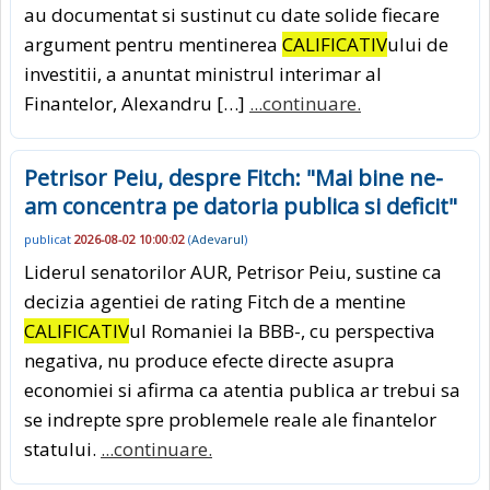
au documentat si sustinut cu date solide fiecare
argument pentru mentinerea
CALIFICATIV
ului de
investitii, a anuntat ministrul interimar al
Finantelor, Alexandru […]
...continuare.
Petrisor Peiu, despre Fitch: "Mai bine ne-
am concentra pe datoria publica si deficit"
publicat
2026-08-02 10:00:02
(
Adevarul
)
Liderul senatorilor AUR, Petrisor Peiu, sustine ca
decizia agentiei de rating Fitch de a mentine
CALIFICATIV
ul Romaniei la BBB-, cu perspectiva
negativa, nu produce efecte directe asupra
economiei si afirma ca atentia publica ar trebui sa
se indrepte spre problemele reale ale finantelor
statului.
...continuare.