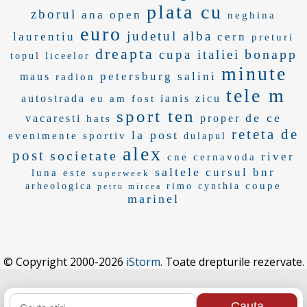
plata cu
zborul
ana open
neghina
euro
judetul alba
laurentiu
cern
preturi
dreapta
bonapp
cupa italiei
topul liceelor
minute
petersburg
salini
maus
radion
tele m
autostrada
ianis zicu
eu am fost
sport ten
de ce
vacaresti
proper
hats
reteta de
la post
evenimente sportiv
dulapul
alex
post
societate
river
cne cernavoda
saltele
cursul bnr
luna este
superweek
coupe
arheologica
rimo
cynthia
petru mircea
marinel
© Copyright 2000-2026
iStorm
. Toate drepturile rezervate.