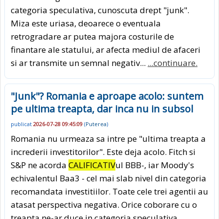
categoria speculativa, cunoscuta drept "junk".
Miza este uriasa, deoarece o eventuala
retrogradare ar putea majora costurile de
finantare ale statului, ar afecta mediul de afaceri
si ar transmite un semnal negativ...
...continuare.
"Junk"? Romania e aproape acolo: suntem
pe ultima treapta, dar inca nu in subsol
publicat
2026-07-28 09:45:09
(
Puterea
)
Romania nu urmeaza sa intre pe "ultima treapta a
increderii investitorilor". Este deja acolo. Fitch si
S&P ne acorda
CALIFICATIV
ul BBB-, iar Moody's
echivalentul Baa3 - cel mai slab nivel din categoria
recomandata investitiilor. Toate cele trei agentii au
atasat perspectiva negativa. Orice coborare cu o
treapta ne-ar duce in categoria speculativa,