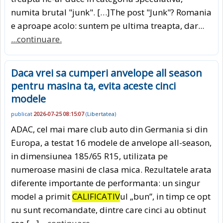
numita brutal "junk". […]The post "Junk"? Romania
e aproape acolo: suntem pe ultima treapta, dar...
...continuare.
Daca vrei sa cumperi anvelope all season
pentru masina ta, evita aceste cinci
modele
publicat
2026-07-25 08:15:07
(
Libertatea
)
ADAC, cel mai mare club auto din Germania si din
Europa, a testat 16 modele de anvelope all-season,
in dimensiunea 185/65 R15, utilizata pe
numeroase masini de clasa mica. Rezultatele arata
diferente importante de performanta: un singur
model a primit
CALIFICATIV
ul „bun”, in timp ce opt
nu sunt recomandate, dintre care cinci au obtinut