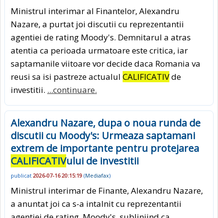
Ministrul interimar al Finantelor, Alexandru
Nazare, a purtat joi discutii cu reprezentantii
agentiei de rating Moody's. Demnitarul a atras
atentia ca perioada urmatoare este critica, iar
saptamanile viitoare vor decide daca Romania va
reusi sa isi pastreze actualul
CALIFICATIV
de
investitii.
...continuare.
Alexandru Nazare, dupa o noua runda de
discutii cu Moody's: Urmeaza saptamani
extrem de importante pentru protejarea
CALIFICATIV
ului de investitii
publicat
2026-07-16 20:15:19
(
Mediafax
)
Ministrul interimar de Finante, Alexandru Nazare,
a anuntat joi ca s-a intalnit cu reprezentantii
agentiei de rating, Moody's, subliniind ca