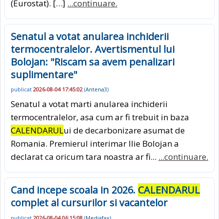
(Eurostat). […]
...continuare.
Senatul a votat anularea inchiderii
termocentralelor. Avertismentul lui
Bolojan: "Riscam sa avem penalizari
suplimentare"
publicat
2026-08-04 17:45:02
(
Antena3
)
Senatul a votat marti anularea inchiderii
termocentralelor, asa cum ar fi trebuit in baza
CALENDARUL
ui de decarbonizare asumat de
Romania. Premierul interimar Ilie Bolojan a
declarat ca oricum tara noastra ar fi...
...continuare.
Cand incepe scoala in 2026.
CALENDARUL
complet al cursurilor si vacantelor
publicat
2026-08-04 06:15:08
(
Mediafax
)