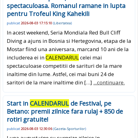
spectaculoasa. Romanul ramane in lupta
pentru Trofeul King Kahekili
publicat
2026-08-03 17:15:10
(
Libertatea
)
In acest weekend, Seria Mondiala Red Bull Cliff
Diving a ajuns in Bosnia si Hertegovina, etapa de la
Mostar fiind una aniversara, marcand 10 ani de la
includerea ei in
CALENDARUL
celei mai
spectaculoase competitii de sarituri de la mare
inaltime din lume. Astfel, cei mai buni 24 de
saritori de la mare inaltime din […]
...continuare.
Start in
CALENDARUL
de Festival, pe
Betano: premii zilnice fara rulaj + 850 de
rotiri gratuite!
publicat
2026-08-03 12:30:06
(
Gazeta-Sporturilor
)
Luna august vine cu surprize zilnice in