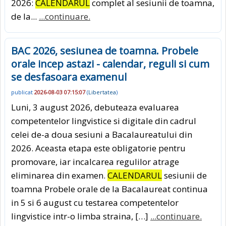
2026:
CALENDARUL
complet al sesiunii de toamna,
de la...
...continuare.
BAC 2026, sesiunea de toamna. Probele
orale incep astazi - calendar, reguli si cum
se desfasoara examenul
publicat
2026-08-03 07:15:07
(
Libertatea
)
Luni, 3 august 2026, debuteaza evaluarea
competentelor lingvistice si digitale din cadrul
celei de-a doua sesiuni a Bacalaureatului din
2026. Aceasta etapa este obligatorie pentru
promovare, iar incalcarea regulilor atrage
eliminarea din examen.
CALENDARUL
sesiunii de
toamna Probele orale de la Bacalaureat continua
in 5 si 6 august cu testarea competentelor
lingvistice intr-o limba straina, […]
...continuare.