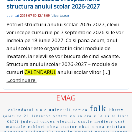
structura anului scolar 2026-2027
publicat
2026-07-30 12:15:09
(
Libertatea
)
Potrivit structurii anului scolar 2026-2027, elevii
vor incepe cursurile pe 7 septembrie 2026 si le vor
incheia pe 18 iunie 2027. Ca si pana acum, anul
anul scolar este organizat in cinci module de
invatare, iar elevii se vor bucura de cinci vacante.
Structura anului scolar 2026-2027 – module de
cursuri
CALENDARUL
anului scolar viitor […]
...continuare.
EMAG
folk
calendarul
universit
torica
a o e
liberty
te 21
livrator
pentru en
in era
e la es
si lista
galati
carti
judetul tulcea
electric castle
mediere
csat
manuale
cabluri
obez
tractor
chai
n una
cristian
popescu piedone
ele sunt în
amariei
pasare
iepure