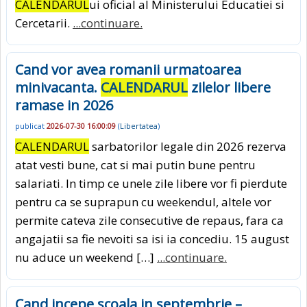
CALENDARUL
ui oficial al Ministerului Educatiei si
Cercetarii.
...continuare.
Cand vor avea romanii urmatoarea
minivacanta.
CALENDARUL
zilelor libere
ramase in 2026
publicat
2026-07-30 16:00:09
(
Libertatea
)
CALENDARUL
sarbatorilor legale din 2026 rezerva
atat vesti bune, cat si mai putin bune pentru
salariati. In timp ce unele zile libere vor fi pierdute
pentru ca se suprapun cu weekendul, altele vor
permite cateva zile consecutive de repaus, fara ca
angajatii sa fie nevoiti sa isi ia concediu. 15 august
nu aduce un weekend […]
...continuare.
Cand incepe scoala in septembrie –