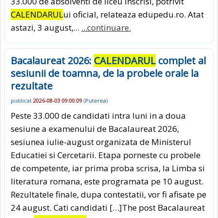
33.000 de absolventi de liceu inscrisi, potrivit
CALENDARUL
ui oficial, relateaza edupedu.ro. Atat
astazi, 3 august,...
...continuare.
Bacalaureat 2026:
CALENDARUL
complet al
sesiunii de toamna, de la probele orale la
rezultate
publicat
2026-08-03 09:00:09
(
Puterea
)
Peste 33.000 de candidati intra luni in a doua
sesiune a examenului de Bacalaureat 2026,
sesiunea iulie-august organizata de Ministerul
Educatiei si Cercetarii. Etapa porneste cu probele
de competente, iar prima proba scrisa, la Limba si
literatura romana, este programata pe 10 august.
Rezultatele finale, dupa contestatii, vor fi afisate pe
24 august. Cati candidati […]The post Bacalaureat