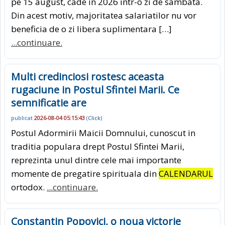
pe 15 august, cade in 2026 intr-o zi de sambata.
Din acest motiv, majoritatea salariatilor nu vor
beneficia de o zi libera suplimentara […]
...continuare.
Multi credinciosi rostesc aceasta
rugaciune in Postul Sfintei Marii. Ce
semnificatie are
publicat
2026-08-04 05:15:43
(
Click
)
Postul Adormirii Maicii Domnului, cunoscut in
traditia populara drept Postul Sfintei Marii,
reprezinta unul dintre cele mai importante
momente de pregatire spirituala din
CALENDARUL
ortodox.
...continuare.
Constantin Popovici, o noua victorie