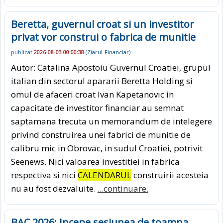
Beretta, guvernul croat si un investitor
privat vor construi o fabrica de munitie
publicat
2026-08-03 00:00:38
(
Ziarul-Financiar
)
Autor: Catalina Apostoiu Guvernul Croatiei, grupul
italian din sectorul apararii Beretta Holding si
omul de afaceri croat Ivan Kapetanovic in
capacitate de investitor financiar au semnat
saptamana trecuta un memorandum de intelegere
privind construirea unei fabrici de munitie de
calibru mic in Obrovac, in sudul Croatiei, potrivit
Seenews. Nici valoarea investitiei in fabrica
respectiva si nici
CALENDARUL
construirii acesteia
nu au fost dezvaluite.
...continuare.
BAC 2026: Incepe sesiunea de toamna.