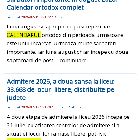
Calendar ortodox complet
publicat
2026-07-31 06:15:27
(
Click
)
Luna august se apropie cu pasi repezi, iar
CALENDARUL
ortodox din perioada urmatoare
este unul incarcat. Urmeaza multe sarbatori
importante, iar luna august chiar incepe cu doua
saptamani de post.
...continuare.
Admitere 2026, a doua sansa la liceu:
33.668 de locuri libere, distribuite pe
judete
publicat
2026-07-30 16:15:07
(
Jurnalul-National
)
A doua etapa de admitere la liceu 2026 incepe pe
31 iulie, cu afisarea centrelor de admitere si a
situatiei locurilor ramase libere, potrivit