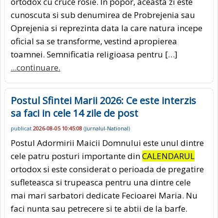
ortodox cu cruce rosie. In popor, aceasta zi este
cunoscuta si sub denumirea de Probrejenia sau
Oprejenia si reprezinta data la care natura incepe
oficial sa se transforme, vestind apropierea
toamnei. Semnificatia religioasa pentru […]
...continuare.
Postul Sfintei Marii 2026: Ce este interzis
sa faci in cele 14 zile de post
publicat
2026-08-05 10:45:08
(
Jurnalul-National
)
Postul Adormirii Maicii Domnului este unul dintre
cele patru posturi importante din
CALENDARUL
ortodox si este considerat o perioada de pregatire
sufleteasca si trupeasca pentru una dintre cele
mai mari sarbatori dedicate Fecioarei Maria. Nu
faci nunta sau petrecere si te abtii de la barfe.