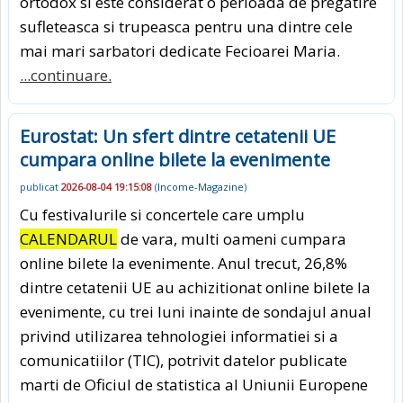
ortodox si este considerat o perioada de pregatire
sufleteasca si trupeasca pentru una dintre cele
mai mari sarbatori dedicate Fecioarei Maria.
...continuare.
Eurostat: Un sfert dintre cetatenii UE
cumpara online bilete la evenimente
publicat
2026-08-04 19:15:08
(
Income-Magazine
)
Cu festivalurile si concertele care umplu
CALENDARUL
de vara, multi oameni cumpara
online bilete la evenimente. Anul trecut, 26,8%
dintre cetatenii UE au achizitionat online bilete la
evenimente, cu trei luni inainte de sondajul anual
privind utilizarea tehnologiei informatiei si a
comunicatiilor (TIC), potrivit datelor publicate
marti de Oficiul de statistica al Uniunii Europene