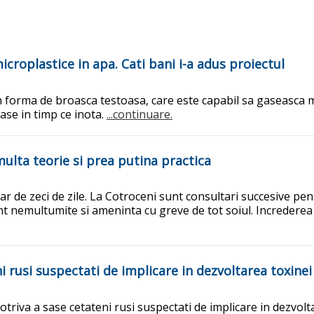
croplastice in apa. Cati bani i-a adus proiectul
n forma de broasca testoasa, care este capabil sa gaseasca mi
ase in timp ce inota.
...continuare.
 multa teorie si prea putina practica
ar de zeci de zile. La Cotroceni sunt consultari succesive pent
nt nemultumite si ameninta cu greve de tot soiul. Increderea p
 rusi suspectati de implicare in dezvoltarea toxinei 
riva a sase cetateni rusi suspectati de implicare in dezvolt