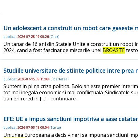
Un adolescent a construit un robot care gaseste mi
publicat
2026-07-28 19:00:26
(
Click
)
Un tanar de 16 ani din Statele Unite a construit un robot i
2024, cand a fost fascinat de miscarile unei
BROASTE
testo
Studiile universitare de stiinte politice intre prea
publicat
2026-07-15 09:15:08
(
Libertatea
)
Suntem in plina criza politica. Bolojan este premier interim
tot mai inegala economic si mai conflictuala. Sindicatele su
oamenii cred in […]
...continuare.
EFE: UE a impus sanctiuni impotriva a sase cetateni
publicat
2026-07-03 18:00:04
(
Bursa
)
Uniunea Europeana a decis vineri sa impuna sanctiuni impot