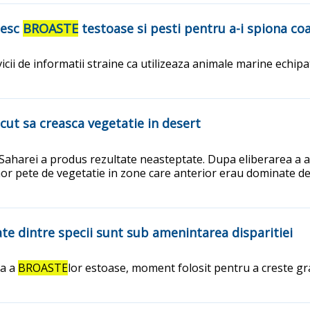
sesc
BROASTE
testoase si pesti pentru a-i spiona co
vicii de informatii straine ca utilizeaza animale marine echip
cut sa creasca vegetatie in desert
 Saharei a produs rezultate neasteptate. Dupa eliberarea a 
or pete de vegetatie in zone care anterior erau dominate de n
te dintre specii sunt sub amenintarea disparitiei
la a
BROASTE
lor estoase, moment folosit pentru a creste gra