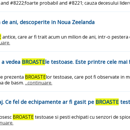
t and #8222;foarte probabil and #8221; cauza decesului lider
de ani, descoperite in Noua Zeelanda
E
antice, care ar fi trait acum un milion de ani, intr-o pester
nuare.
u a vedea
BROASTE
le testoase. Este printre cele mai
 de prezenta
BROASTE
lor testoase, care pot fi observate in me
una de basm.
...continuare.
j. Ce fel de echipamente ar fi gasit pe
BROASTE
test
olosesc
BROASTE
testoase si pesti echipati cu senzori de spion
inuare.