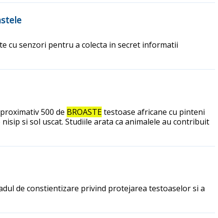
astele
ate cu senzori pentru a colecta in secret informatii
aproximativ 500 de
BROASTE
testoase africane cu pinteni
isip si sol uscat. Studiile arata ca animalele au contribuit
dul de constientizare privind protejarea testoaselor si a