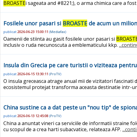
BROASTE
i sageata and #8221;), o arma chimica care a fos
Fosilele unor pasari si
BROASTE
de acum un milion 
publicat
2026-06-23 15:00:11
(
Mediafax
)
Oamenii de stiinta au gasit fosilele unor pasari si
BROAST
inclusiv o ruda necunoscuta a emblematicului kkp.
...conti
Insula din Grecia pe care turistii o viziteaza pentr
publicat
2026-06-15 13:30:11
(
ProTV
)
O insula greceasca atrage anual mii de vizitatori fascinati
ecosistemul protejat transforma aceasta destinatie intr-
China sustine ca a dat peste un "nou tip" de spiona
publicat
2026-06-13 12:45:08
(
ProTV
)
China a anuntat vineri ca serviciile de informatii straine f
cu scopul de a crea harti subacvatice, relateaza AFP.
...cont