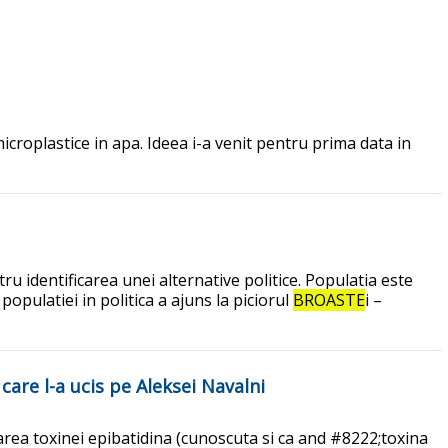
croplastice in apa. Ideea i-a venit pentru prima data in
ru identificarea unei alternative politice. Populatia este
opulatiei in politica a ajuns la piciorul
BROASTE
i –
care l-a ucis pe Aleksei Navalni
area toxinei epibatidina (cunoscuta si ca and #8222;toxina