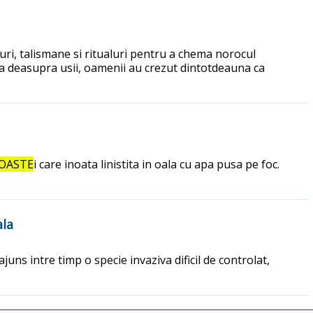
luri, talismane si ritualuri pentru a chema norocul
ta deasupra usii, oamenii au crezut dintotdeauna ca
OASTE
i care inoata linistita in oala cu apa pusa pe foc.
ala
uns intre timp o specie invaziva dificil de controlat,