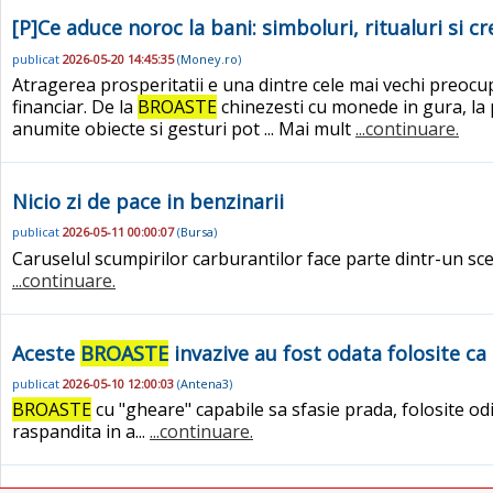
[P]Ce aduce noroc la bani: simboluri, ritualuri si c
publicat
2026-05-20 14:45:35
(
Money.ro
)
Atragerea prosperitatii e una dintre cele mai vechi preocup
financiar. De la
BROASTE
chinezesti cu monede in gura, la 
anumite obiecte si gesturi pot ... Mai mult
...continuare.
Nicio zi de pace in benzinarii
publicat
2026-05-11 00:00:07
(
Bursa
)
Caruselul scumpirilor carburantilor face parte dintr-un sc
...continuare.
Aceste
BROASTE
invazive au fost odata folosite ca
publicat
2026-05-10 12:00:03
(
Antena3
)
BROASTE
cu "gheare" capabile sa sfasie prada, folosite odi
raspandita in a...
...continuare.