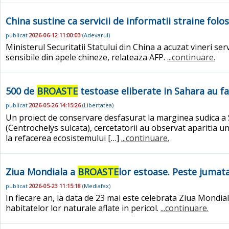
China sustine ca servicii de informatii straine folo
publicat
2026-06-12 11:00:03
(
Adevarul
)
Ministerul Securitatii Statului din China a acuzat vineri ser
sensibile din apele chineze, relateaza AFP.
...continuare.
500 de
BROASTE
testoase eliberate in Sahara au fa
publicat
2026-05-26 14:15:26
(
Libertatea
)
Un proiect de conservare desfasurat la marginea sudica a
(Centrochelys sulcata), cercetatorii au observat aparitia un
la refacerea ecosistemului […]
...continuare.
Ziua Mondiala a
BROASTE
lor estoase. Peste jumata
publicat
2026-05-23 11:15:18
(
Mediafax
)
In fiecare an, la data de 23 mai este celebrata Ziua Mondia
habitatelor lor naturale aflate in pericol.
...continuare.