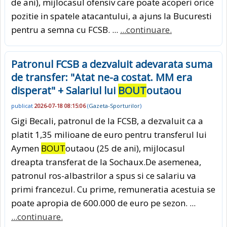
de ani), mijlocasul ofensiv care poate acoperi orice
pozitie in spatele atacantului, a ajuns la Bucuresti
pentru a semna cu FCSB. ...
...continuare.
Patronul FCSB a dezvaluit adevarata suma
de transfer: "Atat ne-a costat. MM era
disperat" + Salariul lui
BOUT
outaou
publicat
2026-07-18 08:15:06
(
Gazeta-Sporturilor
)
Gigi Becali, patronul de la FCSB, a dezvaluit ca a
platit 1,35 milioane de euro pentru transferul lui
Aymen
BOUT
outaou (25 de ani), mijlocasul
dreapta transferat de la Sochaux.De asemenea,
patronul ros-albastrilor a spus si ce salariu va
primi francezul. Cu prime, remuneratia acestuia se
poate apropia de 600.000 de euro pe sezon. ...
...continuare.