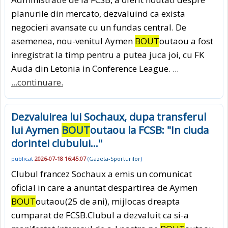
planurile din mercato, dezvaluind ca exista
negocieri avansate cu un fundas central. De
asemenea, nou-venitul Aymen
BOUT
outaou a fost
inregistrat la timp pentru a putea juca joi, cu FK
Auda din Letonia in Conference League. ...
...continuare.
Dezvaluirea lui Sochaux, dupa transferul
lui Aymen
BOUT
outaou la FCSB: "In ciuda
dorintei clubului..."
publicat
2026-07-18 16:45:07
(
Gazeta-Sporturilor
)
Clubul francez Sochaux a emis un comunicat
oficial in care a anuntat despartirea de Aymen
BOUT
outaou(25 de ani), mijlocas dreapta
cumparat de FCSB.Clubul a dezvaluit ca si-a