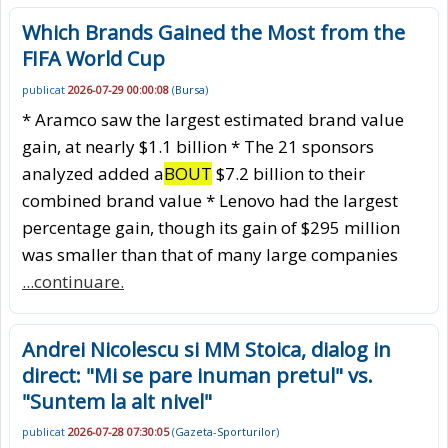
Which Brands Gained the Most from the
FIFA World Cup
publicat
2026-07-29 00:00:08
(
Bursa
)
* Aramco saw the largest estimated brand value
gain, at nearly $1.1 billion * The 21 sponsors
analyzed added a
BOUT
$7.2 billion to their
combined brand value * Lenovo had the largest
percentage gain, though its gain of $295 million
was smaller than that of many large companies
...continuare.
Andrei Nicolescu si MM Stoica, dialog in
direct: "Mi se pare inuman pretul" vs.
"Suntem la alt nivel"
publicat
2026-07-28 07:30:05
(
Gazeta-Sporturilor
)