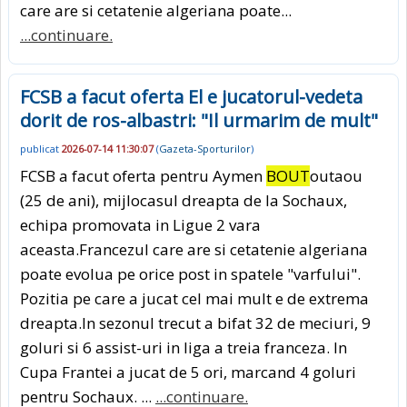
care are si cetatenie algeriana poate...
...continuare.
FCSB a facut oferta El e jucatorul-vedeta
dorit de ros-albastri: "Il urmarim de mult"
publicat
2026-07-14 11:30:07
(
Gazeta-Sporturilor
)
FCSB a facut oferta pentru Aymen
BOUT
outaou
(25 de ani), mijlocasul dreapta de la Sochaux,
echipa promovata in Ligue 2 vara
aceasta.Francezul care are si cetatenie algeriana
poate evolua pe orice post in spatele "varfului".
Pozitia pe care a jucat cel mai mult e de extrema
dreapta.In sezonul trecut a bifat 32 de meciuri, 9
goluri si 6 assist-uri in liga a treia franceza. In
Cupa Frantei a jucat de 5 ori, marcand 4 goluri
pentru Sochaux. ...
...continuare.