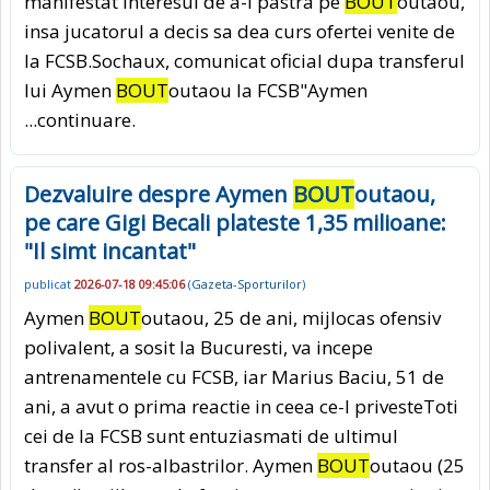
manifestat interesul de a-l pastra pe
BOUT
outaou,
insa jucatorul a decis sa dea curs ofertei venite de
la FCSB.Sochaux, comunicat oficial dupa transferul
lui Aymen
BOUT
outaou la FCSB"Aymen
...continuare.
Dezvaluire despre Aymen
BOUT
outaou,
pe care Gigi Becali plateste 1,35 milioane:
"Il simt incantat"
publicat
2026-07-18 09:45:06
(
Gazeta-Sporturilor
)
Aymen
BOUT
outaou, 25 de ani, mijlocas ofensiv
polivalent, a sosit la Bucuresti, va incepe
antrenamentele cu FCSB, iar Marius Baciu, 51 de
ani, a avut o prima reactie in ceea ce-l privesteToti
cei de la FCSB sunt entuziasmati de ultimul
transfer al ros-albastrilor. Aymen
BOUT
outaou (25