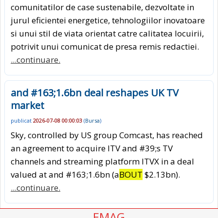
comunitatilor de case sustenabile, dezvoltate in
jurul eficientei energetice, tehnologiilor inovatoare
si unui stil de viata orientat catre calitatea locuirii,
potrivit unui comunicat de presa remis redactiei.
...continuare.
and #163;1.6bn deal reshapes UK TV
market
publicat
2026-07-08 00:00:03
(
Bursa
)
Sky, controlled by US group Comcast, has reached
an agreement to acquire ITV and #39;s TV
channels and streaming platform ITVX in a deal
valued at and #163;1.6bn (a
BOUT
$2.13bn).
...continuare.
EMAG