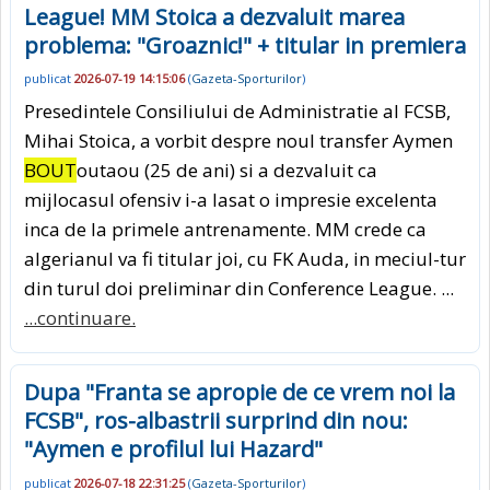
League! MM Stoica a dezvaluit marea
problema: "Groaznic!" + titular in premiera
publicat
2026-07-19 14:15:06
(
Gazeta-Sporturilor
)
Presedintele Consiliului de Administratie al FCSB,
Mihai Stoica, a vorbit despre noul transfer Aymen
BOUT
outaou (25 de ani) si a dezvaluit ca
mijlocasul ofensiv i-a lasat o impresie excelenta
inca de la primele antrenamente. MM crede ca
algerianul va fi titular joi, cu FK Auda, in meciul-tur
din turul doi preliminar din Conference League. ...
...continuare.
Dupa "Franta se apropie de ce vrem noi la
FCSB", ros-albastrii surprind din nou:
"Aymen e profilul lui Hazard"
publicat
2026-07-18 22:31:25
(
Gazeta-Sporturilor
)