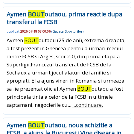
Aymen
BOUT
outaou, prima reactie dupa
transferul la FCSB
publicat
2026-07-18 08:00:06
(
Gazeta-Sporturilor
)
Aymen
BOUT
outaou (25 de ani), extrema dreapta,
a fost prezent in Ghencea pentru a urmari meciul
dintre FCSB si Arges, scor 2-0, din prima etapa a
Superligii.Francezul transferat de FCSB de la
Sochaux a urmarit jocul alaturi de familie si
apropiati. El a ajuns vineri in Romania si urmeaza
sa fie prezentat oficial.Aymen
BOUT
outaou a fost
principala tinta a celor de la FCSB in ultimele
saptamani, negocierile cu...
...continuare.
Aymen
BOUT
outaou, noua achizitie a
FCSB, a ajuns la Bucuresti Vine diseara in