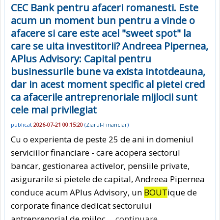
CEC Bank pentru afaceri romanesti. Este
acum un moment bun pentru a vinde o
afacere si care este acel "sweet spot" la
care se uita investitorii? Andreea Pipernea,
APlus Advisory: Capital pentru
businessurile bune va exista intotdeauna,
dar in acest moment specific al pietei cred
ca afacerile antreprenoriale mijlocii sunt
cele mai privilegiat
publicat
2026-07-21 00:15:20
(
Ziarul-Financiar
)
Cu o experienta de peste 25 de ani in domeniul
serviciilor financiare - care acopera sectorul
bancar, gestionarea activelor, pensiile private,
asigurarile si pietele de capital, Andreea Pipernea
conduce acum APlus Advisory, un
BOUT
ique de
corporate finance dedicat sectorului
antreprenorial de mijloc.
...continuare.