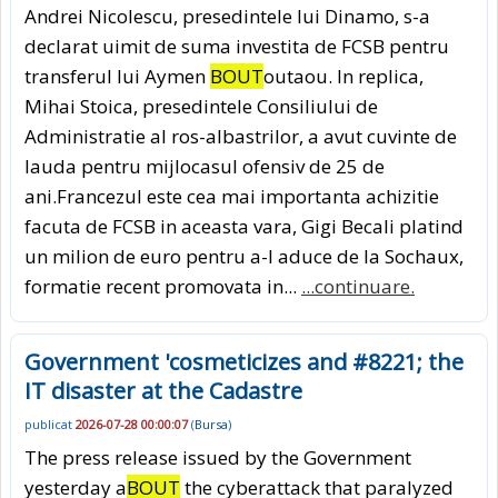
Andrei Nicolescu, presedintele lui Dinamo, s-a
declarat uimit de suma investita de FCSB pentru
transferul lui Aymen
BOUT
outaou. In replica,
Mihai Stoica, presedintele Consiliului de
Administratie al ros-albastrilor, a avut cuvinte de
lauda pentru mijlocasul ofensiv de 25 de
ani.Francezul este cea mai importanta achizitie
facuta de FCSB in aceasta vara, Gigi Becali platind
un milion de euro pentru a-l aduce de la Sochaux,
formatie recent promovata in...
...continuare.
Government 'cosmeticizes and #8221; the
IT disaster at the Cadastre
publicat
2026-07-28 00:00:07
(
Bursa
)
The press release issued by the Government
yesterday a
BOUT
the cyberattack that paralyzed