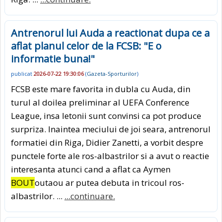
Antrenorul lui Auda a reactionat dupa ce a
aflat planul celor de la FCSB: "E o
informatie buna!"
publicat
2026-07-22 19:30:06
(
Gazeta-Sporturilor
)
FCSB este mare favorita in dubla cu Auda, din
turul al doilea preliminar al UEFA Conference
League, insa letonii sunt convinsi ca pot produce
surpriza. Inaintea meciului de joi seara, antrenorul
formatiei din Riga, Didier Zanetti, a vorbit despre
punctele forte ale ros-albastrilor si a avut o reactie
interesanta atunci cand a aflat ca Aymen
BOUT
outaou ar putea debuta in tricoul ros-
albastrilor. ...
...continuare.