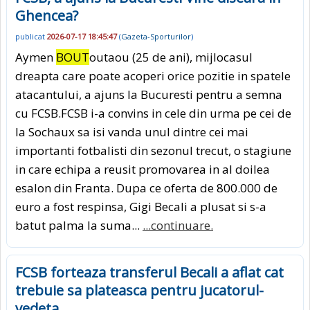
Ghencea?
publicat
2026-07-17 18:45:47
(
Gazeta-Sporturilor
)
Aymen
BOUT
outaou (25 de ani), mijlocasul
dreapta care poate acoperi orice pozitie in spatele
atacantului, a ajuns la Bucuresti pentru a semna
cu FCSB.FCSB i-a convins in cele din urma pe cei de
la Sochaux sa isi vanda unul dintre cei mai
importanti fotbalisti din sezonul trecut, o stagiune
in care echipa a reusit promovarea in al doilea
esalon din Franta. Dupa ce oferta de 800.000 de
euro a fost respinsa, Gigi Becali a plusat si s-a
batut palma la suma...
...continuare.
FCSB forteaza transferul Becali a aflat cat
trebuie sa plateasca pentru jucatorul-
vedeta