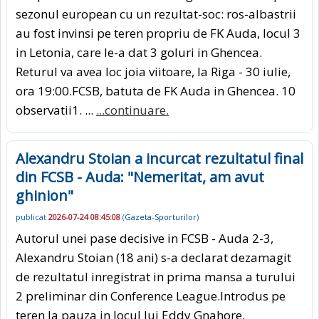
sezonul european cu un rezultat-soc: ros-albastrii
au fost invinsi pe teren propriu de FK Auda, locul 3
in Letonia, care le-a dat 3 goluri in Ghencea.
Returul va avea loc joia viitoare, la Riga - 30 iulie,
ora 19:00.FCSB, batuta de FK Auda in Ghencea. 10
observatii1. ...
...continuare.
Alexandru Stoian a incurcat rezultatul final
din FCSB - Auda: "Nemeritat, am avut
ghinion"
publicat
2026-07-24 08:45:08
(
Gazeta-Sporturilor
)
Autorul unei pase decisive in FCSB - Auda 2-3,
Alexandru Stoian (18 ani) s-a declarat dezamagit
de rezultatul inregistrat in prima mansa a turului
2 preliminar din Conference League.Introdus pe
teren la pauza in locul lui Eddy Gnahore,