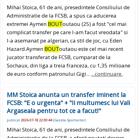
Mihai Stoica, 61 de ani, presedintele Consiliului de
Administratie de la FCSB, a spus ca aducerea
extremei Aymen
BOUT
outaou (25) a fost "cel mai
complicat transfer pe care l-am facut vreodata" si
l-a asemanat pe algerian, ca stil de joc, cu Eden
Hazard.Aymen
BOUT
outaou este cel mai recent
jucator transferat de FCSB, cumparat de la
Sochaux, din liga a treia franceza, cu 1,35 milioane
de euro conform patronului Gigi...
...continuare.
MM Stoica anunta un transfer iminent la
FCSB: "E o urgenta" + "Ii multumesc lui Vali
Argaseala pentru tot ce a facut!"
publicat
2026-07-18 22:00:44
(
Gazeta-Sporturilor
)
Mihai Stoica, 61 de ani, presedintele Consiliului de
Administratie de la FCSB, a oferit noutati despre