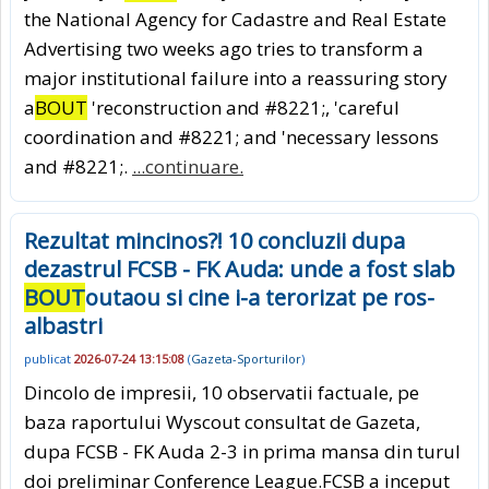
the National Agency for Cadastre and Real Estate
Advertising two weeks ago tries to transform a
major institutional failure into a reassuring story
a
BOUT
'reconstruction and #8221;, 'careful
coordination and #8221; and 'necessary lessons
and #8221;.
...continuare.
Rezultat mincinos?! 10 concluzii dupa
dezastrul FCSB - FK Auda: unde a fost slab
BOUT
outaou si cine i-a terorizat pe ros-
albastri
publicat
2026-07-24 13:15:08
(
Gazeta-Sporturilor
)
Dincolo de impresii, 10 observatii factuale, pe
baza raportului Wyscout consultat de Gazeta,
dupa FCSB - FK Auda 2-3 in prima mansa din turul
doi preliminar Conference League.FCSB a inceput