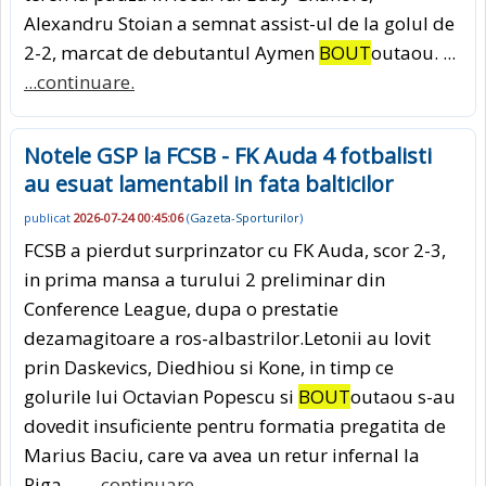
Alexandru Stoian a semnat assist-ul de la golul de
2-2, marcat de debutantul Aymen
BOUT
outaou. ...
...continuare.
Notele GSP la FCSB - FK Auda 4 fotbalisti
au esuat lamentabil in fata balticilor
publicat
2026-07-24 00:45:06
(
Gazeta-Sporturilor
)
FCSB a pierdut surprinzator cu FK Auda, scor 2-3,
in prima mansa a turului 2 preliminar din
Conference League, dupa o prestatie
dezamagitoare a ros-albastrilor.Letonii au lovit
prin Daskevics, Diedhiou si Kone, in timp ce
golurile lui Octavian Popescu si
BOUT
outaou s-au
dovedit insuficiente pentru formatia pregatita de
Marius Baciu, care va avea un retur infernal la
Riga. ...
...continuare.