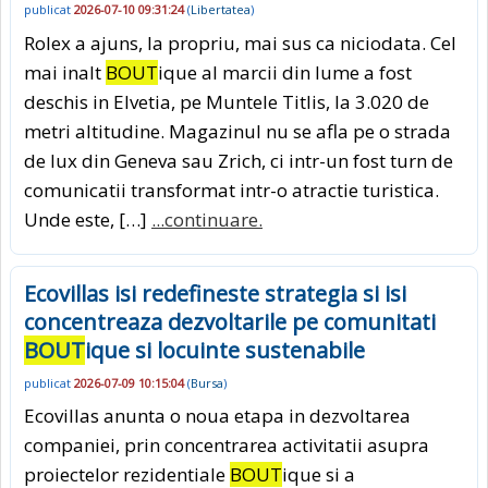
publicat
2026-07-10 09:31:24
(
Libertatea
)
Rolex a ajuns, la propriu, mai sus ca niciodata. Cel
mai inalt
BOUT
ique al marcii din lume a fost
deschis in Elvetia, pe Muntele Titlis, la 3.020 de
metri altitudine. Magazinul nu se afla pe o strada
de lux din Geneva sau Zrich, ci intr-un fost turn de
comunicatii transformat intr-o atractie turistica.
Unde este, […]
...continuare.
Ecovillas isi redefineste strategia si isi
concentreaza dezvoltarile pe comunitati
BOUT
ique si locuinte sustenabile
publicat
2026-07-09 10:15:04
(
Bursa
)
Ecovillas anunta o noua etapa in dezvoltarea
companiei, prin concentrarea activitatii asupra
proiectelor rezidentiale
BOUT
ique si a