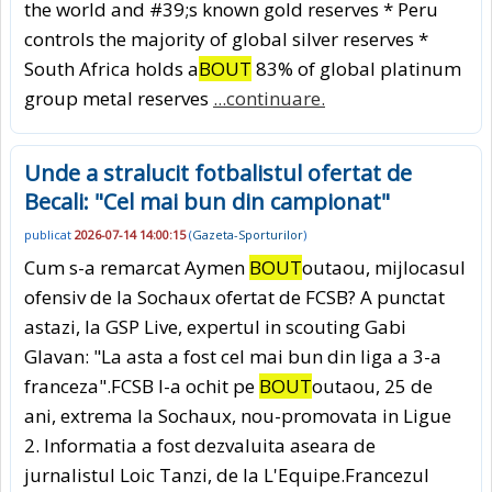
the world and #39;s known gold reserves * Peru
controls the majority of global silver reserves *
South Africa holds a
BOUT
83% of global platinum
group metal reserves
...continuare.
Unde a stralucit fotbalistul ofertat de
Becali: "Cel mai bun din campionat"
publicat
2026-07-14 14:00:15
(
Gazeta-Sporturilor
)
Cum s-a remarcat Aymen
BOUT
outaou, mijlocasul
ofensiv de la Sochaux ofertat de FCSB? A punctat
astazi, la GSP Live, expertul in scouting Gabi
Glavan: "La asta a fost cel mai bun din liga a 3-a
franceza".FCSB l-a ochit pe
BOUT
outaou, 25 de
ani, extrema la Sochaux, nou-promovata in Ligue
2. Informatia a fost dezvaluita aseara de
jurnalistul Loic Tanzi, de la L'Equipe.Francezul