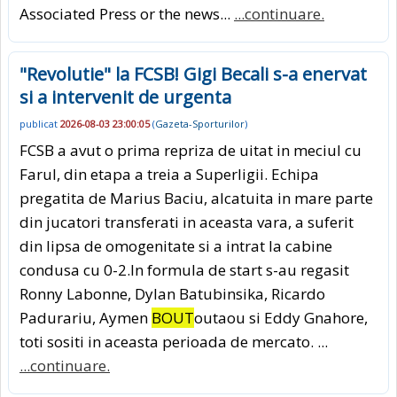
Associated Press or the news...
...continuare.
"Revolutie" la FCSB! Gigi Becali s-a enervat
si a intervenit de urgenta
publicat
2026-08-03 23:00:05
(
Gazeta-Sporturilor
)
FCSB a avut o prima repriza de uitat in meciul cu
Farul, din etapa a treia a Superligii. Echipa
pregatita de Marius Baciu, alcatuita in mare parte
din jucatori transferati in aceasta vara, a suferit
din lipsa de omogenitate si a intrat la cabine
condusa cu 0-2.In formula de start s-au regasit
Ronny Labonne, Dylan Batubinsika, Ricardo
Padurariu, Aymen
BOUT
outaou si Eddy Gnahore,
toti sositi in aceasta perioada de mercato. ...
...continuare.