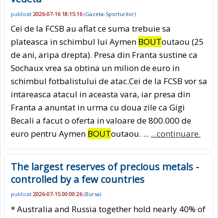
publicat
2026-07-16 18:15:16
(
Gazeta-Sporturilor
)
Cei de la FCSB au aflat ce suma trebuie sa
plateasca in schimbul lui Aymen
BOUT
outaou (25
de ani, aripa drepta). Presa din Franta sustine ca
Sochaux vrea sa obtina un milion de euro in
schimbul fotbalistului de atac.Cei de la FCSB vor sa
intareasca atacul in aceasta vara, iar presa din
Franta a anuntat in urma cu doua zile ca Gigi
Becali a facut o oferta in valoare de 800.000 de
euro pentru Aymen
BOUT
outaou. ...
...continuare.
The largest reserves of precious metals -
controlled by a few countries
publicat
2026-07-15 00:00:26
(
Bursa
)
* Australia and Russia together hold nearly 40% of