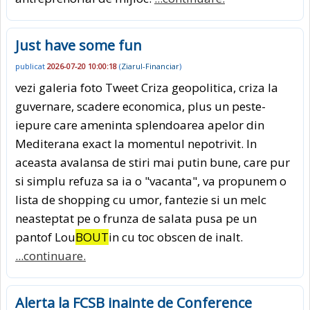
Just have some fun
publicat
2026-07-20 10:00:18
(
Ziarul-Financiar
)
vezi galeria foto Tweet Criza geopolitica, criza la
guvernare, scadere economica, plus un peste-
iepure care ameninta splendoarea apelor din
Mediterana exact la momentul nepotrivit. In
aceasta avalansa de stiri mai putin bune, care pur
si simplu refuza sa ia o "vacanta", va propunem o
lista de shopping cu umor, fantezie si un melc
neasteptat pe o frunza de salata pusa pe un
pantof Lou
BOUT
in cu toc obscen de inalt.
...continuare.
Alerta la FCSB inainte de Conference