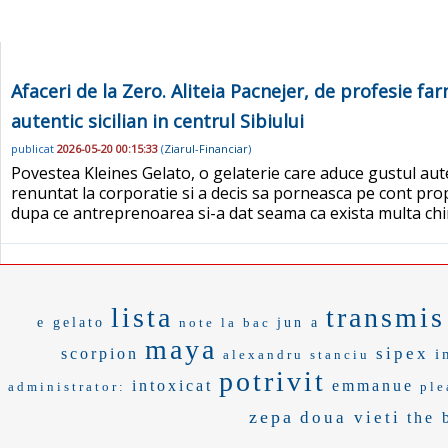
Afaceri de la Zero. Aliteia Pacnejer, de profesie fa
autentic sicilian in centrul Sibiului
publicat
2026-05-20 00:15:33
(
Ziarul-Financiar
)
Povestea Kleines Gelato, o gelaterie care aduce gustul auten
renuntat la corporatie si a decis sa porneasca pe cont propr
dupa ce antreprenoarea si-a dat seama ca exista multa chi
lista
transmis
e gelato
note la bac
jun a
maya
sipex
scorpion
i
alexandru stanciu
potrivit
intoxicat
emmanue
administrator:
ple
zepa
doua vieti
the 