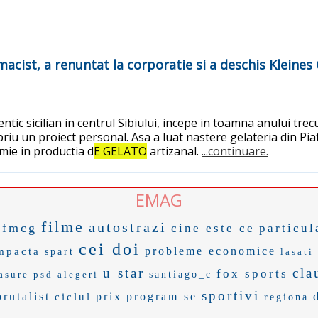
rmacist, a renuntat la corporatie si a deschis Kleines
tic sicilian in centrul Sibiului, incepe in toamna anului trecu
iu un proiect personal. Asa a luat nastere gelateria din Piata
mie in productia d
E GELATO
artizanal.
...continuare.
EMAG
filme
autostrazi
fmcg
cine este ce
particul
cei doi
probleme economice
mpacta
spart
lasati
u star
cla
fox sports
asure
psd alegeri
santiago_c
sportivi
brutalist
prix
program se
ciclul
regiona