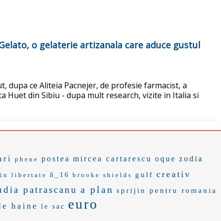
 Gelato, o gelaterie artizanala care aduce gustul
t, dupa ce Aliteia Pacnejer, de profesie farmacist, a
 Huet din Sibiu - dupa mult research, vizite in Italia si
ari
postea
mircea cartarescu
oque
zodia
phene
creativ
gulf
 in libertate
ñ_16
brooke shields
a plan
udia patrascanu
sprijin pentru romania
euro
de haine
le sac