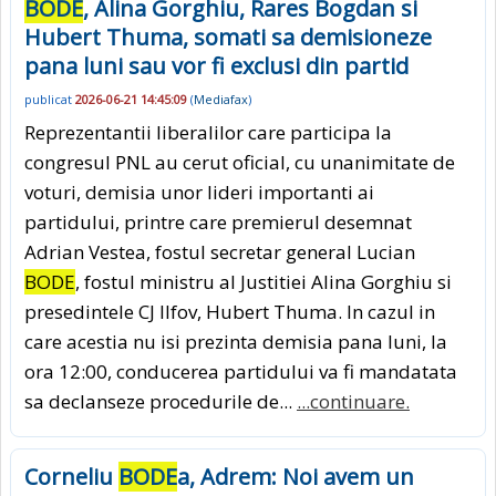
BODE
, Alina Gorghiu, Rares Bogdan si
Hubert Thuma, somati sa demisioneze
pana luni sau vor fi exclusi din partid
publicat
2026-06-21 14:45:09
(
Mediafax
)
Reprezentantii liberalilor care participa la
congresul PNL au cerut oficial, cu unanimitate de
voturi, demisia unor lideri importanti ai
partidului, printre care premierul desemnat
Adrian Vestea, fostul secretar general Lucian
BODE
, fostul ministru al Justitiei Alina Gorghiu si
presedintele CJ Ilfov, Hubert Thuma. In cazul in
care acestia nu isi prezinta demisia pana luni, la
ora 12:00, conducerea partidului va fi mandatata
sa declanseze procedurile de...
...continuare.
Corneliu
BODE
a, Adrem: Noi avem un