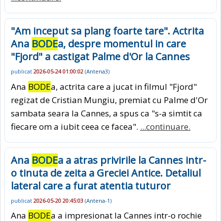
"Am inceput sa plang foarte tare". Actrita
Ana
BODE
a, despre momentul in care
"Fjord" a castigat Palme d'Or la Cannes
publicat
2026-05-24 01:00:02
(
Antena3
)
Ana
BODE
a, actrita care a jucat in filmul "Fjord"
regizat de Cristian Mungiu, premiat cu Palme d'Or
sambata seara la Cannes, a spus ca "s-a simtit ca
fiecare om a iubit ceea ce facea".
...continuare.
Ana
BODE
a a atras privirile la Cannes intr-
o tinuta de zeita a Greciei Antice. Detaliul
lateral care a furat atentia tuturor
publicat
2026-05-20 20:45:03
(
Antena-1
)
Ana
BODE
a a impresionat la Cannes intr-o rochie