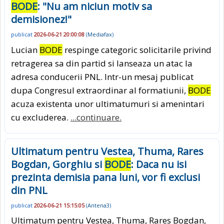
BODE
: "Nu am niciun motiv sa
demisionez!"
publicat
2026-06-21 20:00:08
(
Mediafax
)
Lucian
BODE
respinge categoric solicitarile privind
retragerea sa din partid si lanseaza un atac la
adresa conducerii PNL. Intr-un mesaj publicat
dupa Congresul extraordinar al formatiunii,
BODE
acuza existenta unor ultimatumuri si amenintari
cu excluderea.
...continuare.
Ultimatum pentru Vestea, Thuma, Rares
Bogdan, Gorghiu si
BODE
: Daca nu isi
prezinta demisia pana luni, vor fi exclusi
din PNL
publicat
2026-06-21 15:15:05
(
Antena3
)
Ultimatum pentru Vestea, Thuma, Rares Bogdan,