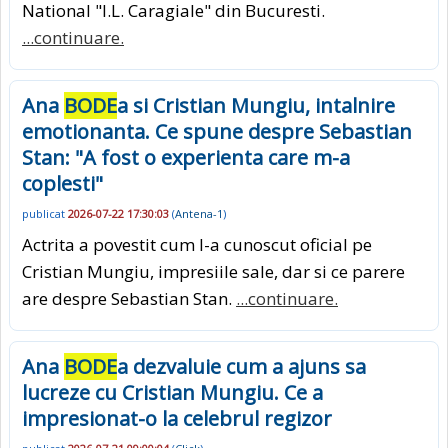
National "I.L. Caragiale" din Bucuresti.
...continuare.
Ana
BODE
a si Cristian Mungiu, intalnire
emotionanta. Ce spune despre Sebastian
Stan: "A fost o experienta care m-a
coplesti"
publicat
2026-07-22 17:30:03
(
Antena-1
)
Actrita a povestit cum l-a cunoscut oficial pe
Cristian Mungiu, impresiile sale, dar si ce parere
are despre Sebastian Stan.
...continuare.
Ana
BODE
a dezvaluie cum a ajuns sa
lucreze cu Cristian Mungiu. Ce a
impresionat-o la celebrul regizor