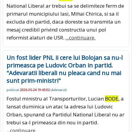
National Liberal ar trebui sa se delimiteze ferm de
primarul municipiului Iasi, Mihai Chirica, si sa il
excluda din partid, daca doreste sa transmita un
mesaj credibil privind constructia unui pol
reformist alaturi de USR.
...continuare.
Un fost lider PNL ii cere lui Bolojan sa nu-l
primeasca pe Ludovic Orban in partid.
"Adevaratii liberali nu pleaca cand nu mai
sunt prim-ministri"
publicat
2026-05-24 19:45:02
(
Adevarul
)
Fostul ministru al Transporturilor, Lucian
BODE
, a
lansat duminica un atac la adresa lui Ludovic
Orban, spunand ca Partidul National Liberal nu ar
trebui sa-l primeasca din nou in partid.
...continuare.