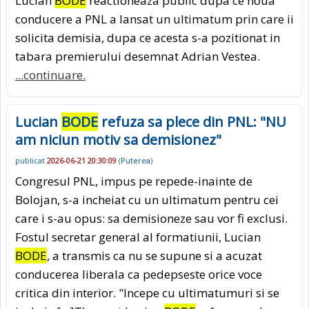
Lucian
BODE
reactioneaza public dupa ce noua
conducere a PNL a lansat un ultimatum prin care ii
solicita demisia, dupa ce acesta s-a pozitionat in
tabara premierului desemnat Adrian Vestea.
...continuare.
Lucian
BODE
refuza sa plece din PNL: "NU
am niciun motiv sa demisionez"
publicat
2026-06-21 20:30:09
(
Puterea
)
Congresul PNL, impus pe repede-inainte de
Bolojan, s-a incheiat cu un ultimatum pentru cei
care i s-au opus: sa demisioneze sau vor fi exclusi.
Fostul secretar general al formatiunii, Lucian
BODE
, a transmis ca nu se supune si a acuzat
conducerea liberala ca pedepseste orice voce
critica din interior. "Incepe cu ultimatumuri si se