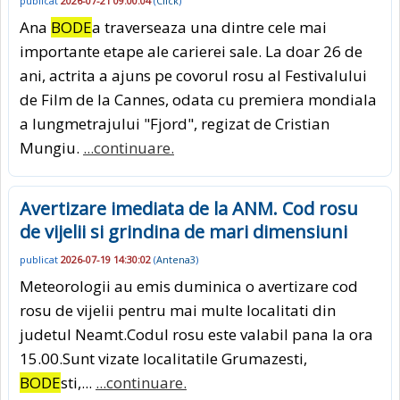
publicat
2026-07-21 09:00:04
(
Click
)
Ana
BODE
a traverseaza una dintre cele mai
importante etape ale carierei sale. La doar 26 de
ani, actrita a ajuns pe covorul rosu al Festivalului
de Film de la Cannes, odata cu premiera mondiala
a lungmetrajului "Fjord", regizat de Cristian
Mungiu.
...continuare.
Avertizare imediata de la ANM. Cod rosu
de vijelii si grindina de mari dimensiuni
publicat
2026-07-19 14:30:02
(
Antena3
)
Meteorologii au emis duminica o avertizare cod
rosu de vijelii pentru mai multe localitati din
judetul Neamt.Codul rosu este valabil pana la ora
15.00.Sunt vizate localitatile Grumazesti,
BODE
sti,...
...continuare.