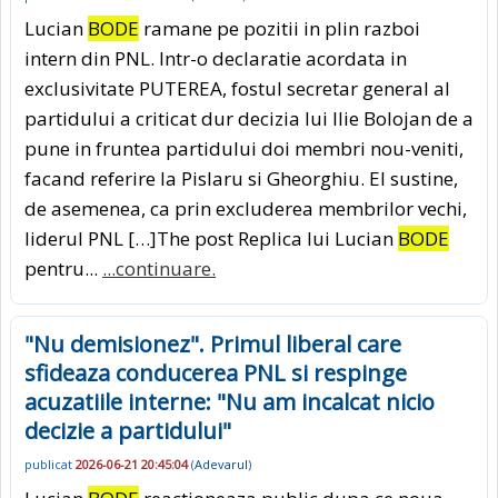
Lucian
BODE
ramane pe pozitii in plin razboi
intern din PNL. Intr-o declaratie acordata in
exclusivitate PUTEREA, fostul secretar general al
partidului a criticat dur decizia lui Ilie Bolojan de a
pune in fruntea partidului doi membri nou-veniti,
facand referire la Pislaru si Gheorghiu. El sustine,
de asemenea, ca prin excluderea membrilor vechi,
liderul PNL […]The post Replica lui Lucian
BODE
pentru...
...continuare.
"Nu demisionez". Primul liberal care
sfideaza conducerea PNL si respinge
acuzatiile interne: "Nu am incalcat nicio
decizie a partidului"
publicat
2026-06-21 20:45:04
(
Adevarul
)