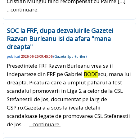
Cristian Mungiu fiind recompensat cu Palme […]
...continuare.
SOC la FRF, dupa dezvaluirile Gazetei
Razvan Burleanu isi da afara "mana
dreapta"
publicat
2026-06-25 09:45:06
(
Gazeta-Sporturilor
)
Presedintele FRF Razvan Burleanu vrea sa il
indeparteze din FRF pe Gabriel
BODE
scu, mana lui
dreapta. Picatura care a umplut paharul a fost
scandalul promovarii in Liga 2 a celor de la CSL
Stefanestii de Jos, documentat pe larg de
GSP.ro.Gazeta a a scos la iveala detalii
scandaloase legate de promovarea CSL Stefanestii
de Jos. ...
...continuare.