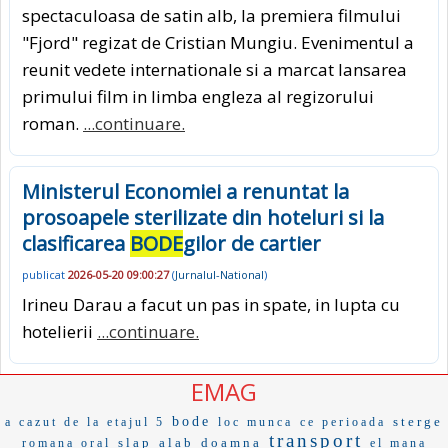
spectaculoasa de satin alb, la premiera filmului
"Fjord" regizat de Cristian Mungiu. Evenimentul a
reunit vedete internationale si a marcat lansarea
primului film in limba engleza al regizorului
roman.
...continuare.
Ministerul Economiei a renuntat la
prosoapele sterilizate din hoteluri si la
clasificarea
BODE
gilor de cartier
publicat
2026-05-20 09:00:27
(
Jurnalul-National
)
Irineu Darau a facut un pas in spate, in lupta cu
hotelierii
...continuare.
EMAG
bode
sterge
a cazut de la etajul 5
loc munca
ce perioada
transport
slap
alab
doamna
romana oral
el mana