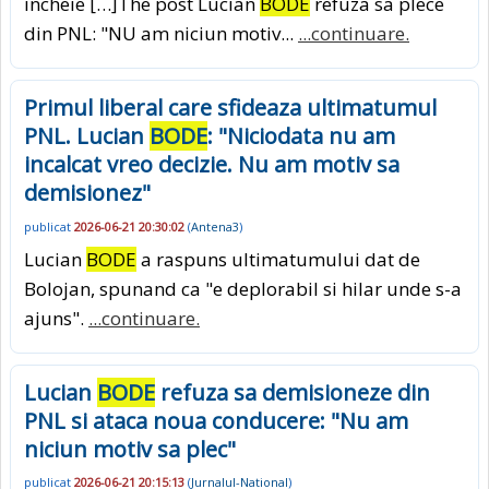
incheie […]The post Lucian
BODE
refuza sa plece
din PNL: "NU am niciun motiv...
...continuare.
Primul liberal care sfideaza ultimatumul
PNL. Lucian
BODE
: "Niciodata nu am
incalcat vreo decizie. Nu am motiv sa
demisionez"
publicat
2026-06-21 20:30:02
(
Antena3
)
Lucian
BODE
a raspuns ultimatumului dat de
Bolojan, spunand ca "e deplorabil si hilar unde s-a
ajuns".
...continuare.
Lucian
BODE
refuza sa demisioneze din
PNL si ataca noua conducere: "Nu am
niciun motiv sa plec"
publicat
2026-06-21 20:15:13
(
Jurnalul-National
)