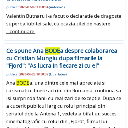
publicat
2026-07-07 13:00:04
(
Antena-1
)
Valentin Butnaru i-a facut o declaratie de dragoste
superba iubitei sale, cu ocazia zilei de nastere.
...continuare.
Ce spune Ana
BODE
a despre colaborarea
cu Cristian Mungiu dupa filmarile la
"Fjord": "As lucra in fiecare zi cu el"
publicat
2026-06-28 18:30:37
(
Libertatea
)
Ana
BODE
a, una dintre cele mai apreciate si
carismatice tinere actrite din Romania, continua sa
isi surprinda fanii cu realizari de exceptie. Dupa ce
a cucerit publicul larg cu rolul principal din
serialul dde la Antena 1, vedeta a bifat un succes
cinematografic cu rolul din „Fjord”, filmul lui