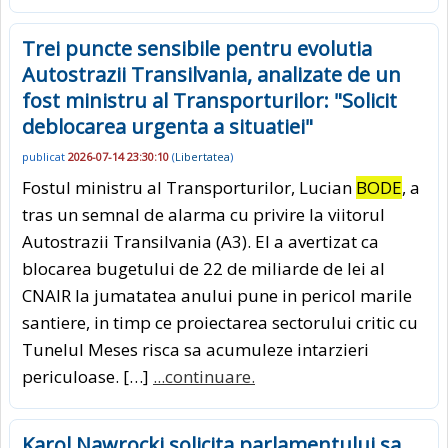
Trei puncte sensibile pentru evolutia
Autostrazii Transilvania, analizate de un
fost ministru al Transporturilor: "Solicit
deblocarea urgenta a situatiei"
publicat
2026-07-14 23:30:10
(
Libertatea
)
Fostul ministru al Transporturilor, Lucian
BODE
, a
tras un semnal de alarma cu privire la viitorul
Autostrazii Transilvania (A3). El a avertizat ca
blocarea bugetului de 22 de miliarde de lei al
CNAIR la jumatatea anului pune in pericol marile
santiere, in timp ce proiectarea sectorului critic cu
Tunelul Meses risca sa acumuleze intarzieri
periculoase. […]
...continuare.
Karol Nawrocki solicita parlamentului sa