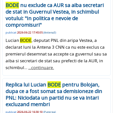
BODE
nu exclude ca AUR sa aiba secretari
de stat in Guvernul Vestea, in schimbul
votului: "In politica e nevoie de
compromisuri"
publicat
2026-06-22 17:45:05
(
Antena3
)
Lucian
BODE
, deputat PNL din aripa Vestea, a
declarat luni la Antena 3 CNN ca nu este exclus ca
premierul desemnat sa accepte ca guvernul sau sa
aiba si secretari de stat sau prefecti de la AUR, in
schimbul...
...continuare.
Replica lui Lucian
BODE
pentru Bolojan,
dupa ce a fost somat sa demisioneze din
PNL: Niciodata un partid nu se va intari
excluzand membri
publicat
2026-06-22 16:30:10
(
Puterea
)