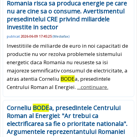
Romania risca sa produca energie pe care
nu are cine sa o consume. Avertismentul
presedintelui CRE privind miliardele
investite in sector
publicat
2026-06-09 17:45:25
(
Mediafax
)
Investitiile de miliarde de euro in noi capacitati de
productie nu vor rezolva problemele sistemului
energetic daca Romania nu reuseste sa isi
majoreze semnificativ consumul de electricitate, a
atras atentia Corneliu
BODE
a, presedintele
Centrului Roman al Energiei.
...continuare.
Corneliu
BODE
a, presedintele Centrului
Roman al Energiei: "Ar trebui ca
electrificarea sa fie o prioritate nationala".
Argumentele reprezentantului Romaniei