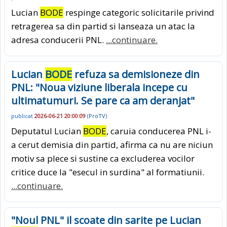
Lucian
BODE
respinge categoric solicitarile privind
retragerea sa din partid si lanseaza un atac la
adresa conducerii PNL.
...continuare.
Lucian
BODE
refuza sa demisioneze din
PNL: "Noua viziune liberala incepe cu
ultimatumuri. Se pare ca am deranjat"
publicat
2026-06-21 20:00:09
(
ProTV
)
Deputatul Lucian
BODE
, caruia conducerea PNL i-
a cerut demisia din partid, afirma ca nu are niciun
motiv sa plece si sustine ca excluderea vocilor
critice duce la "esecul in surdina" al formatiunii.
...continuare.
"Noul PNL" il scoate din sarite pe Lucian