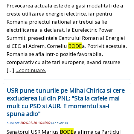
Provocarea actuala este de a gasi modalitati de a
creste utilizarea energiei electrice, iar pentru
Romania proiectul national ar trebui sa fie
electrificarea, a declarat, la Eurelectric Power
Summit, presedintele Centrului Roman al Energiei
si CEO al Adrem, Corneliu
BODE
a. Potrivit acestuia,
Romania se afla intr-o pozitie favorabila,
comparativ cu alte tari europene, avand resurse
[…]
...continuare.
USR pune tunurile pe Mihai Chirica si cere
excluderea lui din PNL: "Sta la cafele mai
mult cu PSD si AUR. E momentul sa-i
spuna adio"
publicat
2026-05-30 16:45:02
(
Adevarul
)
Senatorul USR Marius
BODE
a afirma ca Partidul