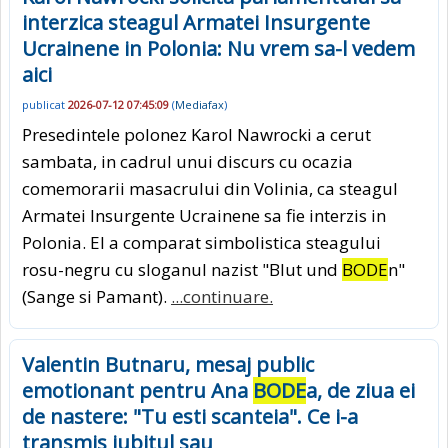
interzica steagul Armatei Insurgente
Ucrainene in Polonia: Nu vrem sa-l vedem
aici
publicat
2026-07-12 07:45:09
(
Mediafax
)
Presedintele polonez Karol Nawrocki a cerut
sambata, in cadrul unui discurs cu ocazia
comemorarii masacrului din Volinia, ca steagul
Armatei Insurgente Ucrainene sa fie interzis in
Polonia. El a comparat simbolistica steagului
rosu-negru cu sloganul nazist "Blut und
BODE
n"
(Sange si Pamant).
...continuare.
Valentin Butnaru, mesaj public
emotionant pentru Ana
BODE
a, de ziua ei
de nastere: "Tu esti scanteia". Ce i-a
transmis iubitul sau