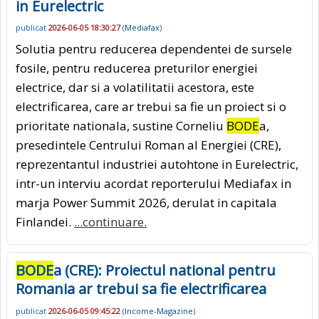
in Eurelectric
publicat
2026-06-05 18:30:27
(
Mediafax
)
Solutia pentru reducerea dependentei de sursele
fosile, pentru reducerea preturilor energiei
electrice, dar si a volatilitatii acestora, este
electrificarea, care ar trebui sa fie un proiect si o
prioritate nationala, sustine Corneliu
BODE
a,
presedintele Centrului Roman al Energiei (CRE),
reprezentantul industriei autohtone in Eurelectric,
intr-un interviu acordat reporterului Mediafax in
marja Power Summit 2026, derulat in capitala
Finlandei.
...continuare.
BODE
a (CRE): Proiectul national pentru
Romania ar trebui sa fie electrificarea
publicat
2026-06-05 09:45:22
(
Income-Magazine
)