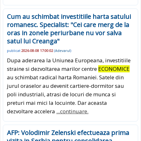
Cum au schimbat investitiile harta satului
romanesc. Specialist: "Cei care merg de la
oras in zonele periurbane nu vor salva
satul lui Creanga"
publicat
2026-08-08 17:00:02
(
Adevarul
)
Dupa aderarea la Uniunea Europeana, investitiile
straine si dezvoltarea marilor centre
ECONOMICE
au schimbat radical harta Romaniei. Satele din
jurul oraselor au devenit cartiere-dormitor sau
poli industriali, atrasi de locuri de munca si
preturi mai mici la locuinte. Dar aceasta
dezvoltare accelera
...continuare.
AFP: Volodimir Zelenski efectueaza prima
vizita in Serbia pentru consolidarea