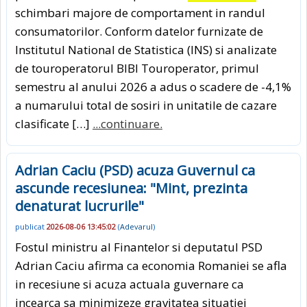
schimbari majore de comportament in randul
consumatorilor. Conform datelor furnizate de
Institutul National de Statistica (INS) si analizate
de touroperatorul BIBI Touroperator, primul
semestru al anului 2026 a adus o scadere de -4,1%
a numarului total de sosiri in unitatile de cazare
clasificate […]
...continuare.
Adrian Caciu (PSD) acuza Guvernul ca
ascunde recesiunea: "Mint, prezinta
denaturat lucrurile"
publicat
2026-08-06 13:45:02
(
Adevarul
)
Fostul ministru al Finantelor si deputatul PSD
Adrian Caciu afirma ca economia Romaniei se afla
in recesiune si acuza actuala guvernare ca
incearca sa minimizeze gravitatea situatiei