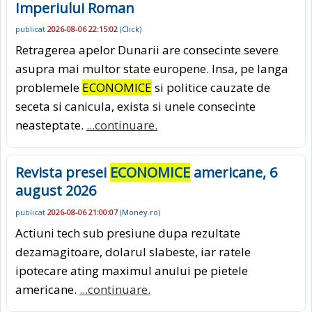
Imperiului Roman
publicat
2026-08-06 22:15:02
(
Click
)
Retragerea apelor Dunarii are consecinte severe
asupra mai multor state europene. Insa, pe langa
problemele
ECONOMICE
si politice cauzate de
seceta si canicula, exista si unele consecinte
neasteptate.
...continuare.
Revista presei
ECONOMICE
americane, 6
august 2026
publicat
2026-08-06 21:00:07
(
Money.ro
)
Actiuni tech sub presiune dupa rezultate
dezamagitoare, dolarul slabeste, iar ratele
ipotecare ating maximul anului pe pietele
americane.
...continuare.