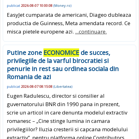
publicat
2026-08-07 10:00:08
(
Money.ro
)
EasyJet cumparata de americani, Diageo dubleaza
productia de Guinness, Meta amendata record. Ce
misca pietele europene azi.
...continuare.
Putine zone
ECONOMICE
de succes,
privilegiile de la varful birocratiei si
penurie in rest sau ordinea sociala din
Romania de azi
publicat
2026-08-07 08:15:08
(
Libertatea
)
Eugen Radulescu, director si consilier al
guvernatorului BNR din 1990 pana in prezent,
scrie un articol in care denunta modelul extractiv
romanesc – „Cine stinge lumina in camara
privilegiilor? Iluzia cresterii si capcana modelului
extractiv”, pentru platforma online Contributors.