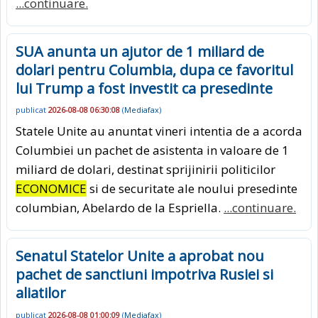
...continuare.
SUA anunta un ajutor de 1 miliard de
dolari pentru Columbia, dupa ce favoritul
lui Trump a fost investit ca presedinte
publicat
2026-08-08 06:30:08
(
Mediafax
)
Statele Unite au anuntat vineri intentia de a acorda
Columbiei un pachet de asistenta in valoare de 1
miliard de dolari, destinat sprijinirii politicilor
ECONOMICE
si de securitate ale noului presedinte
columbian, Abelardo de la Espriella.
...continuare.
Senatul Statelor Unite a aprobat nou
pachet de sanctiuni impotriva Rusiei si
aliatilor
publicat
2026-08-08 01:00:09
(
Mediafax
)