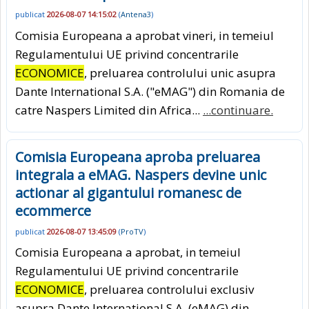
publicat
2026-08-07 14:15:02
(
Antena3
)
Comisia Europeana a aprobat vineri, in temeiul
Regulamentului UE privind concentrarile
ECONOMICE
, preluarea controlului unic asupra
Dante International S.A. ("eMAG") din Romania de
catre Naspers Limited din Africa...
...continuare.
Comisia Europeana aproba preluarea
integrala a eMAG. Naspers devine unic
actionar al gigantului romanesc de
ecommerce
publicat
2026-08-07 13:45:09
(
ProTV
)
Comisia Europeana a aprobat, in temeiul
Regulamentului UE privind concentrarile
ECONOMICE
, preluarea controlului exclusiv
asupra Dante International S.A. (eMAG) din