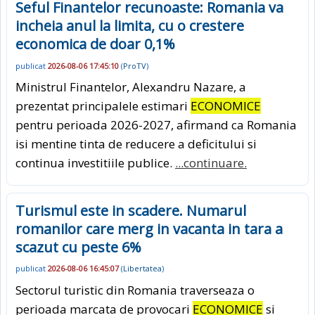
Seful Finantelor recunoaste: Romania va
incheia anul la limita, cu o crestere
economica de doar 0,1%
publicat
2026-08-06 17:45:10
(
ProTV
)
Ministrul Finantelor, Alexandru Nazare, a
prezentat principalele estimari
ECONOMICE
pentru perioada 2026-2027, afirmand ca Romania
isi mentine tinta de reducere a deficitului si
continua investitiile publice.
...continuare.
Turismul este in scadere. Numarul
romanilor care merg in vacanta in tara a
scazut cu peste 6%
publicat
2026-08-06 16:45:07
(
Libertatea
)
Sectorul turistic din Romania traverseaza o
perioada marcata de provocari
ECONOMICE
si