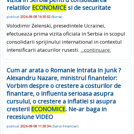
relatiilor
ECONOMICE
si de securitate
publicat
2026-08-08 16:30:02
(
Bursa
)
Volodimir Zelenski, presedintele Ucrainei,
efectueaza prima vizita oficiala in Serbia in scopul
consolidarii sprijinului international in contextul
intensificarii atacurilor rusesti.
...continuare.
Cum ar arata o Romanie intrata in junk ?
Alexandru Nazare, ministrul finantelor:
Vorbim despre o crestere a costurilor de
finantare, o influenta serioasa asupra
cursului, o crestere a inflatiei si asupra
cresterii
ECONOMICE
. Ne-ar baga in
recesiune VIDEO
publicat
2026-08-08 11:30:34
(
Ziarul-Financiar
)