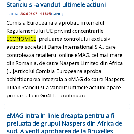
Stanciu si-a vandut ultimele actiuni
publicat
2026-08-07 14:15:05
(
Go4IT
)
Comisia Europeana a aprobat, in temeiul
Regulamentului UE privind concentrarile
ECONOMICE
, preluarea controlului exclusiv
asupra societatii Dante International S.A., care
controleaza retailerul online eMAG, cel mai mare
din Romania, de catre Naspers Limited din Africa
[…]Articolul Comisia Europeana aproba
achizitionarea integrala a eMAG de catre Naspers.
Iulian Stanciu si-a vandut ultimele actiuni apare
prima data in Go4IT.
...continuare.
eMAG intra in linie dreapta pentru a fi
preluata de grupul Naspers din Africa de
sud. A venit aprobarea de la Bruxelles