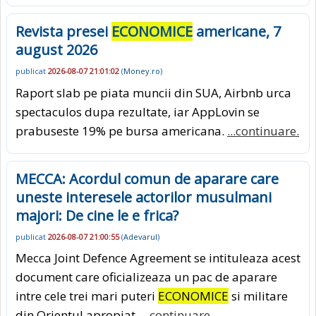
Revista presei
ECONOMICE
americane, 7
august 2026
publicat
2026-08-07 21:01:02
(
Money.ro
)
Raport slab pe piata muncii din SUA, Airbnb urca
spectaculos dupa rezultate, iar AppLovin se
prabuseste 19% pe bursa americana.
...continuare.
MECCA: Acordul comun de aparare care
uneste interesele actorilor musulmani
majori: De cine le e frica?
publicat
2026-08-07 21:00:55
(
Adevarul
)
Mecca Joint Defence Agreement se intituleaza acest
document care oficializeaza un pac de aparare
intre cele trei mari puteri
ECONOMICE
si militare
din Orientul apropiat.
...continuare.