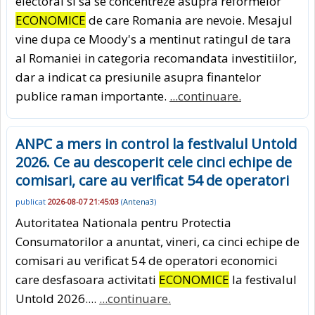
electoral si sa se concentreze asupra reformelor
ECONOMICE
de care Romania are nevoie. Mesajul
vine dupa ce Moody's a mentinut ratingul de tara
al Romaniei in categoria recomandata investitiilor,
dar a indicat ca presiunile asupra finantelor
publice raman importante.
...continuare.
ANPC a mers in control la festivalul Untold
2026. Ce au descoperit cele cinci echipe de
comisari, care au verificat 54 de operatori
publicat
2026-08-07 21:45:03
(
Antena3
)
Autoritatea Nationala pentru Protectia
Consumatorilor a anuntat, vineri, ca cinci echipe de
comisari au verificat 54 de operatori economici
care desfasoara activitati
ECONOMICE
la festivalul
Untold 2026....
...continuare.