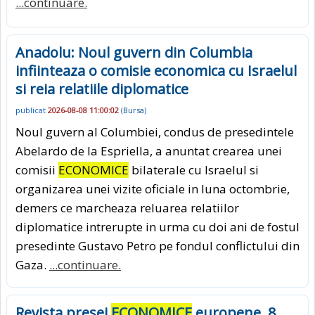
...continuare.
Anadolu: Noul guvern din Columbia
infiinteaza o comisie economica cu Israelul
si reia relatiile diplomatice
publicat
2026-08-08 11:00:02
(
Bursa
)
Noul guvern al Columbiei, condus de presedintele
Abelardo de la Espriella, a anuntat crearea unei
comisii
ECONOMICE
bilaterale cu Israelul si
organizarea unei vizite oficiale in luna octombrie,
demers ce marcheaza reluarea relatiilor
diplomatice intrerupte in urma cu doi ani de fostul
presedinte Gustavo Petro pe fondul conflictului din
Gaza.
...continuare.
Revista presei
ECONOMICE
europene, 8