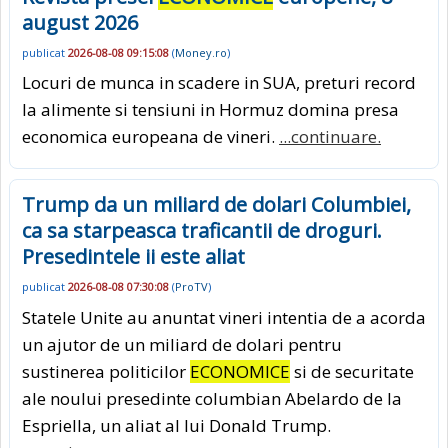
august 2026
publicat
2026-08-08 09:15:08
(
Money.ro
)
Locuri de munca in scadere in SUA, preturi record
la alimente si tensiuni in Hormuz domina presa
economica europeana de vineri.
...continuare.
Trump da un miliard de dolari Columbiei,
ca sa starpeasca traficantii de droguri.
Presedintele ii este aliat
publicat
2026-08-08 07:30:08
(
ProTV
)
Statele Unite au anuntat vineri intentia de a acorda
un ajutor de un miliard de dolari pentru
sustinerea politicilor
ECONOMICE
si de securitate
ale noului presedinte columbian Abelardo de la
Espriella, un aliat al lui Donald Trump.