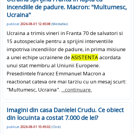
incendiile de padure. Macron: "Multumesc,
Ucraina"
publicat
2026-08-01 12:45:08
(
Mediafax
)
Ucraina a trimis vineri in Franta 70 de salvatori si
15 autospeciale pentru a sprijini interventiile
impotriva incendiilor de padure, in prima misiune
a unei echipe ucrainene de
ASISTENTA
acordata
unui stat membru al Uniunii Europene.
Presedintele francez Emmanuel Macron a
reactionat cateva ore mai tarziu cu un mesaj scurt:
"Multumesc, Ucraina".
...continuare.
Imagini din casa Danielei Crudu. Ce obiect
din locuinta a costat 7.000 de lei?
publicat
2026-08-01 10:45:02
(
Click
)