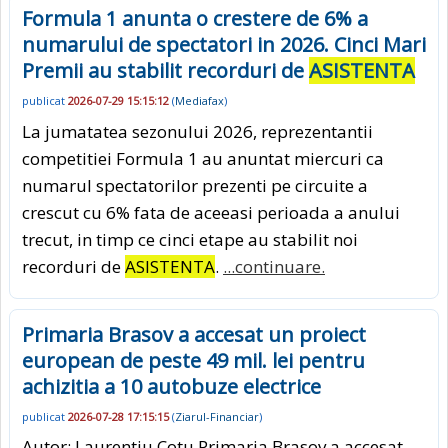
Formula 1 anunta o crestere de 6% a
numarului de spectatori in 2026. Cinci Mari
Premii au stabilit recorduri de
ASISTENTA
publicat
2026-07-29 15:15:12
(
Mediafax
)
La jumatatea sezonului 2026, reprezentantii
competitiei Formula 1 au anuntat miercuri ca
numarul spectatorilor prezenti pe circuite a
crescut cu 6% fata de aceeasi perioada a anului
trecut, in timp ce cinci etape au stabilit noi
recorduri de
ASISTENTA
.
...continuare.
Primaria Brasov a accesat un proiect
european de peste 49 mil. lei pentru
achizitia a 10 autobuze electrice
publicat
2026-07-28 17:15:15
(
Ziarul-Financiar
)
Autor: Laurentiu Cotu Primaria Brasov a accesat