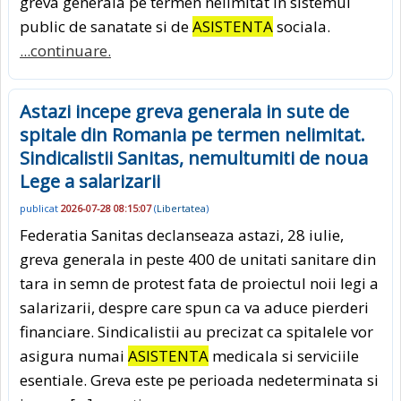
greva generala pe termen nelimitat in sistemul
public de sanatate si de
ASISTENTA
sociala.
...continuare.
Astazi incepe greva generala in sute de
spitale din Romania pe termen nelimitat.
Sindicalistii Sanitas, nemultumiti de noua
Lege a salarizarii
publicat
2026-07-28 08:15:07
(
Libertatea
)
Federatia Sanitas declanseaza astazi, 28 iulie,
greva generala in peste 400 de unitati sanitare din
tara in semn de protest fata de proiectul noii legi a
salarizarii, despre care spun ca va aduce pierderi
financiare. Sindicalistii au precizat ca spitalele vor
asigura numai
ASISTENTA
medicala si serviciile
esentiale. Greva este pe perioada nedeterminata si