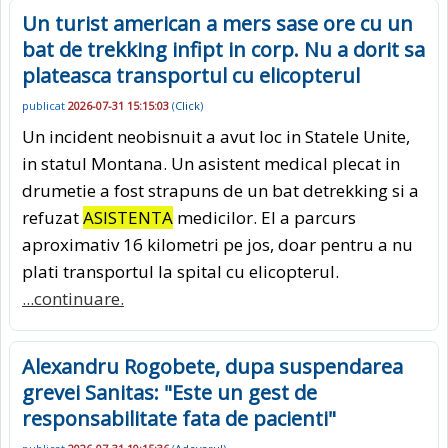
Un turist american a mers sase ore cu un
bat de trekking infipt in corp. Nu a dorit sa
plateasca transportul cu elicopterul
publicat
2026-07-31 15:15:03
(
Click
)
Un incident neobisnuit a avut loc in Statele Unite,
in statul Montana. Un asistent medical plecat in
drumetie a fost strapuns de un bat detrekking si a
refuzat
ASISTENTA
medicilor. El a parcurs
aproximativ 16 kilometri pe jos, doar pentru a nu
plati transportul la spital cu elicopterul.
...continuare.
Alexandru Rogobete, dupa suspendarea
grevei Sanitas: "Este un gest de
responsabilitate fata de pacienti"