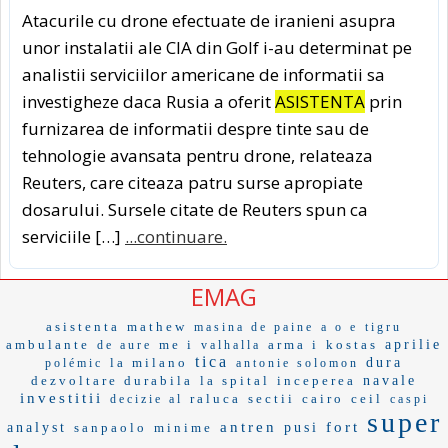
Atacurile cu drone efectuate de iranieni asupra
unor instalatii ale CIA din Golf i-au determinat pe
analistii serviciilor americane de informatii sa
investigheze daca Rusia a oferit
ASISTENTA
prin
furnizarea de informatii despre tinte sau de
tehnologie avansata pentru drone, relateaza
Reuters, care citeaza patru surse apropiate
dosarului. Sursele citate de Reuters spun ca
serviciile […]
...continuare.
EMAG
asistenta
mathew
masina de paine
a o e
tigru
ambulante
me i
arma i
kostas
aprilie
de aure
valhalla
tica
la milano
dura
polémic
antonie solomon
dezvoltare durabila
la spital
inceperea
navale
investitii
raluca
sectii
cairo
ceil
decizie al
caspi
super
antren
fort
analyst
sanpaolo
minime
pusi