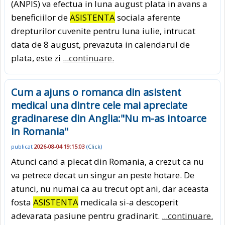
(ANPIS) va efectua in luna august plata in avans a
beneficiilor de
ASISTENTA
sociala aferente
drepturilor cuvenite pentru luna iulie, intrucat
data de 8 august, prevazuta in calendarul de
plata, este zi
...continuare.
Cum a ajuns o romanca din asistent
medical una dintre cele mai apreciate
gradinarese din Anglia:"Nu m-as intoarce
in Romania"
publicat
2026-08-04 19:15:03
(
Click
)
Atunci cand a plecat din Romania, a crezut ca nu
va petrece decat un singur an peste hotare. De
atunci, nu numai ca au trecut opt ani, dar aceasta
fosta
ASISTENTA
medicala si-a descoperit
adevarata pasiune pentru gradinarit.
...continuare.