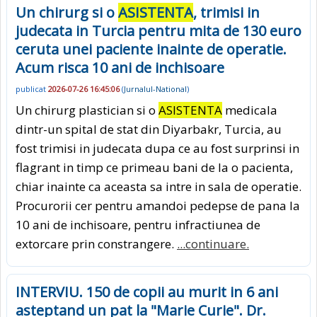
Un chirurg si o
ASISTENTA
, trimisi in
judecata in Turcia pentru mita de 130 euro
ceruta unei paciente inainte de operatie.
Acum risca 10 ani de inchisoare
publicat
2026-07-26 16:45:06
(
Jurnalul-National
)
Un chirurg plastician si o
ASISTENTA
medicala
dintr-un spital de stat din Diyarbakr, Turcia, au
fost trimisi in judecata dupa ce au fost surprinsi in
flagrant in timp ce primeau bani de la o pacienta,
chiar inainte ca aceasta sa intre in sala de operatie.
Procurorii cer pentru amandoi pedepse de pana la
10 ani de inchisoare, pentru infractiunea de
extorcare prin constrangere.
...continuare.
INTERVIU. 150 de copii au murit in 6 ani
asteptand un pat la "Marie Curie". Dr.