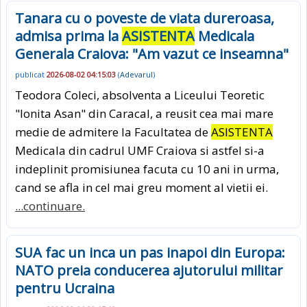
Tanara cu o poveste de viata dureroasa,
admisa prima la
ASISTENTA
Medicala
Generala Craiova: "Am vazut ce inseamna"
publicat
2026-08-02 04:15:03
(
Adevarul
)
Teodora Coleci, absolventa a Liceului Teoretic
"Ionita Asan" din Caracal, a reusit cea mai mare
medie de admitere la Facultatea de
ASISTENTA
Medicala din cadrul UMF Craiova si astfel si-a
indeplinit promisiunea facuta cu 10 ani in urma,
cand se afla in cel mai greu moment al vietii ei.
...continuare.
SUA fac un inca un pas inapoi din Europa:
NATO preia conducerea ajutorului militar
pentru Ucraina