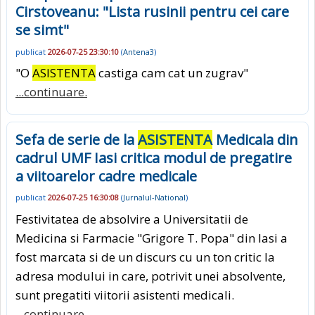
Cirstoveanu: "Lista rusinii pentru cei care
se simt"
publicat
2026-07-25 23:30:10
(
Antena3
)
"O
ASISTENTA
castiga cam cat un zugrav"
...continuare.
Sefa de serie de la
ASISTENTA
Medicala din
cadrul UMF Iasi critica modul de pregatire
a viitoarelor cadre medicale
publicat
2026-07-25 16:30:08
(
Jurnalul-National
)
Festivitatea de absolvire a Universitatii de
Medicina si Farmacie "Grigore T. Popa" din Iasi a
fost marcata si de un discurs cu un ton critic la
adresa modului in care, potrivit unei absolvente,
sunt pregatiti viitorii asistenti medicali.
...continuare.