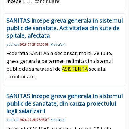
incepe […]
...continuare.
SANITAS incepe greva generala in sistemul
public de sanatate. Activitatea din sute de
spitale, afectata
publicat
2026-07-28 08:00:08
(
Mediafax
)
Federatia SANITAS a declansat, marti, 28 iulie,
greva generala pe termen nelimitat in sistemul
public de sanatate si de
ASISTENTA
sociala.
...continuare.
SANITAS incepe greva generala in sistemul
public de sanatate, din cauza proiectului
legii salarizarii
publicat
2026-07-28 07:45:07
(
Mediafax
)
Federatia SANITAS a declansat, marti, 28 iulie,