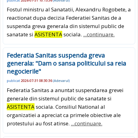
publicat
2026-07-31 10:15:36
(
Adevarul
)
Fostul ministru al Sanatatii, Alexandru Rogobete, a
reactionat dupa decizia Federatiei Sanitas de a
suspenda greva generala din sistemul public de
sanatate si
ASISTENTA
sociala.
...continuare.
Federatia Sanitas suspenda greva
generala: "Dam o sansa politicului sa reia
negocierile"
publicat
2026-07-31 08:30:36
(
Adevarul
)
Federatia Sanitas a anuntat suspendarea grevei
generale din sistemul public de sanatate si
ASISTENTA
sociala. Consiliul National al
organizatiei a apreciat ca primele obiective ale
protestului au fost atinse.
...continuare.