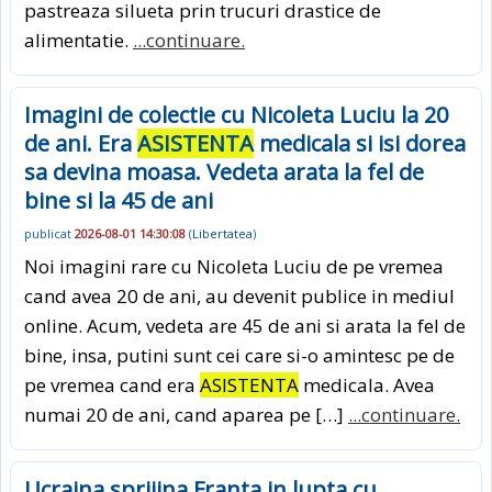
pastreaza silueta prin trucuri drastice de
alimentatie.
...continuare.
Imagini de colectie cu Nicoleta Luciu la 20
de ani. Era
ASISTENTA
medicala si isi dorea
sa devina moasa. Vedeta arata la fel de
bine si la 45 de ani
publicat
2026-08-01 14:30:08
(
Libertatea
)
Noi imagini rare cu Nicoleta Luciu de pe vremea
cand avea 20 de ani, au devenit publice in mediul
online. Acum, vedeta are 45 de ani si arata la fel de
bine, insa, putini sunt cei care si-o amintesc pe de
pe vremea cand era
ASISTENTA
medicala. Avea
numai 20 de ani, cand aparea pe […]
...continuare.
Ucraina sprijina Franta in lupta cu