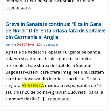
internarea unor persoane varstnice in unitate.
...continuare.
Greva in Sanatate continua: "E ca in Gara
de Nord!" Diferenta uriasa fata de spitalele
din Germania si Anglia
publicat
2026-07-30 09:15:08
(
Libertatea
)
Agitatie de nedescris, operatii urgente pe banda
rulanta si cadre medicale epuizate la limita
rezistentei. Este starea de fapt de la Spitalul
Bagdasar-Arseni, care ofera imaginea unui sistem
care functioneaza din inertie si sacrificiu. De la o
singura
ASISTENTA
medicala responsabila de 13
sau chiar 20 de bolnavi gravi in Bucuresti, pana la
standardele din […]
...continuare.