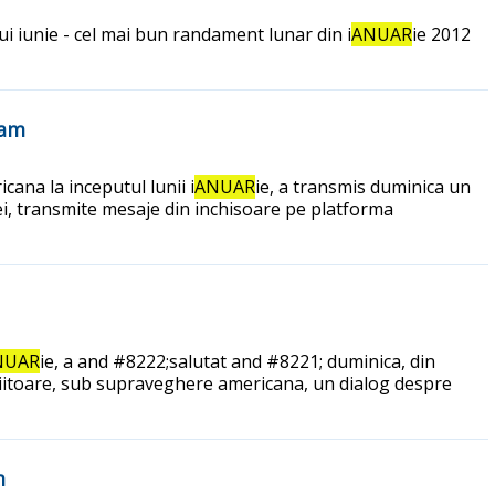
lui iunie - cel mai bun randament lunar din i
ANUAR
ie 2012
ram
ana la inceputul lunii i
ANUAR
ie, a transmis duminica un
ei, transmite mesaje din inchisoare pe platforma
NUAR
ie, a and #8222;salutat and #8221; duminica, din
 viitoare, sub supraveghere americana, un dialog despre
m