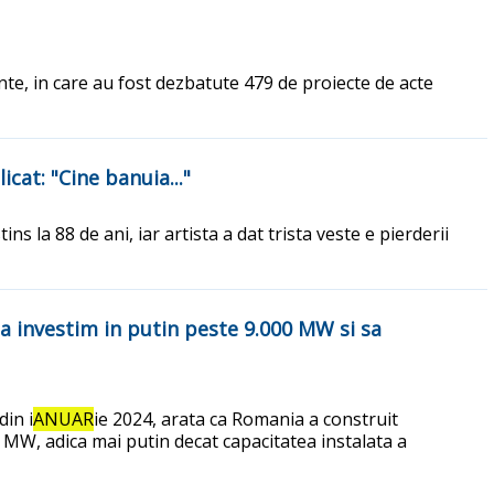
inte, in care au fost dezbatute 479 de proiecte de acte
cat: "Cine banuia..."
s la 88 de ani, iar artista a dat trista veste e pierderii
sa investim in putin peste 9.000 MW si sa
din i
ANUAR
ie 2024, arata ca Romania a construit
 MW, adica mai putin decat capacitatea instalata a