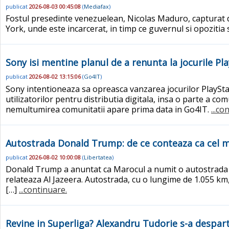
publicat
2026-08-03 00:45:08
(
Mediafax
)
Fostul presedinte venezuelean, Nicolas Maduro, capturat d
York, unde este incarcerat, in timp ce guvernul si opozit
Sony isi mentine planul de a renunta la jocurile P
publicat
2026-08-02 13:15:06
(
Go4IT
)
Sony intentioneaza sa opreasca vanzarea jocurilor PlayStati
utilizatorilor pentru distributia digitala, insa o parte a co
nemultumirea comunitatii apare prima data in Go4IT.
...co
Autostrada Donald Trump: de ce conteaza ca cel m
publicat
2026-08-02 10:00:08
(
Libertatea
)
Donald Trump a anuntat ca Marocul a numit o autostrada 
relateaza Al Jazeera. Autostrada, cu o lungime de 1.055 km,
[…]
...continuare.
Revine in Superliga? Alexandru Tudorie s-a despar