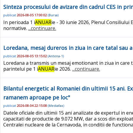
Sinteza procesului de avizare din cadrul CES in pr
publicat
2026-08-05 17:00:02
(
Bursa
)
In perioada 1 i
ANUAR
ie - 30 iunie 2026, Plenul Consiliului
normative.
...continuare.
Loredana, mesaj dureros in ziua in care tatal sau ar
publicat
2026-08-05 13:15:02
(
Antena-1
)
Loredana a transmis un mesaj emotionant in ziua in care tatal
parintelui pe 1 i
ANUAR
ie 2026.
...continuare.
Bilantul energetic al Romaniei din ultimii 15 ani. 
ramanem aproape pe loc"
publicat
2026-08-04 22:15:08
(
Mediafax
)
Datele oficiale din ultimii 15 ani analizate de expertul in en
capacitati de productie de 9.072 MW, dar a scos din exploa
Centralei nucleare de la Cernavoda, in conditii de function