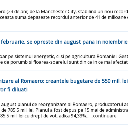
rd (23 de ani) de la Manchester City, stabilind un nou record p
Aceasta suma depaseste recordul anterior de 41 de milioane 
i februarie, se opreste din august pana in noiembrie
r pe sistemul energetic, ci si pe agricultura Romaniei. Gest
rile de porumb si floarea-soarelui sunt din ce in ce mai afectat
zare al Romaero: creantele bugetare de 550 mil. lei se
r fi diluati
 august planul de reorganizare al Romaero, producatorul aero
e de 785,5 mil. lei. Planul a fost depus pe 15 mai de adminis
85,5 mil. lei cu drept de vot, adica 94,33%....
...continuare.