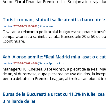
Autor: Ziarul Financiar Premierul Ilie Bolojan a incurajat lun
Turistii romani, sfatuiti sa fie atenti la bancnotele
publicat
2026-08-03 16:30:08
(
Libertatea
)
O vacanta relaxanta pe litoralul bulgaresc se poate transfo
cumparaturi sau schimba valuta. Bancnotele 20 si 50 de eur
...continuare.
Xabi Alonso admite: "Real Madrid mi-a lasat o cicat
publicat
2026-08-03 09:45:06
(
Gazeta-Sporturilor
)
Managerul lui Chelsea, Xabi Alonso, a plecat de la Real Mad
de an, si dureroasa, dupa plecarea pe usa din dos, la ince
pentru debutul in Premier League, al treilea campionat in 
Bursa de la Bucuresti a urcat cu 11,3% in iulie, cea
3 miliarde de lei