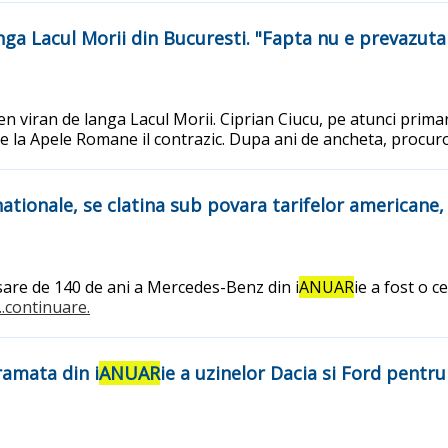
anga Lacul Morii din Bucuresti. "Fapta nu e prevazuta
en viran de langa Lacul Morii. Ciprian Ciucu, pe atunci primar
 de la Apele Romane il contrazic. Dupa ani de ancheta, procuro
nationale, se clatina sub povara tarifelor americane, 
­sare de 140 de ani a Mercedes-Benz din i
ANUAR
ie a fost o 
...continuare.
amata din i
ANUAR
ie a uzinelor Dacia si Ford pent