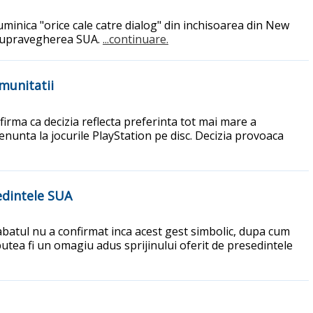
duminica "orice cale catre dialog" din inchisoarea din New
b supravegherea SUA.
...continuare.
munitatii
irma ca decizia reflecta preferinta tot mai mare a
 renunta la jocurile PlayStation pe disc. Decizia provoaca
edintele SUA
tul nu a confirmat inca acest gest simbolic, dupa cum
putea fi un omagiu adus sprijinului oferit de presedintele