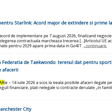
 pentru Starlink: Acord major de extindere si prime
ord de implementare pe 7 august 2026, finalizand negocieri
telegerea contractuala marcheaza trecerea […]Articolul UE ac
amate pentru 2029 apare prima data in Go4IT.
...continuare.
 Federatia de Taekwondo: terenul dat pentru sportiv
e afacerii
AR
ie – 14 iulie 2026 a scos la iveala posibile afaceri ilegale p
uli financiare, plati nelegale si contracte derulate „in fam
Manchester City