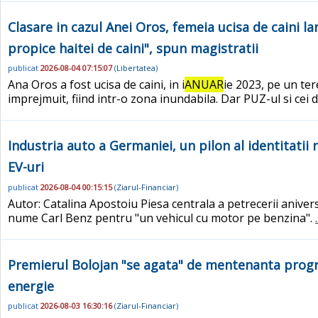
Clasare in cazul Anei Oros, femeia ucisa de caini l
propice haitei de caini", spun magistratii
publicat
2026-08-04 07:15:07
(
Libertatea
)
Ana Oros a fost ucisa de caini, in i
ANUAR
ie 2023, pe un ter
imprejmuit, fiind intr-o zona inundabila. Dar PUZ-ul si cei
Industria auto a Germaniei, un pilon al identitatii 
EV-uri
publicat
2026-08-04 00:15:15
(
Ziarul-Financiar
)
Autor: Catalina Apostoiu Piesa centrala a petrecerii aniver
nume Carl Benz pentru "un vehicul cu motor pe benzina".
Premierul Bolojan "se agata" de mentenanta progr
energie
publicat
2026-08-03 16:30:16
(
Ziarul-Financiar
)