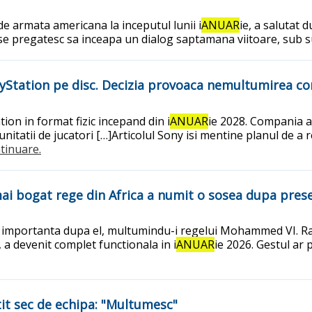
e armata americana la inceputul lunii i
ANUAR
ie, a salutat 
ia se pregatesc sa inceapa un dialog saptamana viitoare, su
layStation pe disc. Decizia provoaca nemultumirea co
on in format fizic incepand din i
ANUAR
ie 2028. Compania af
munitatii de jucatori […]Articolul Sony isi mentine planul de a
ntinuare.
ai bogat rege din Africa a numit o sosea dupa pres
importanta dupa el, multumindu-i regelui Mohammed VI. Raba
 a devenit complet functionala in i
ANUAR
ie 2026. Gestul ar 
tit sec de echipa: "Multumesc"