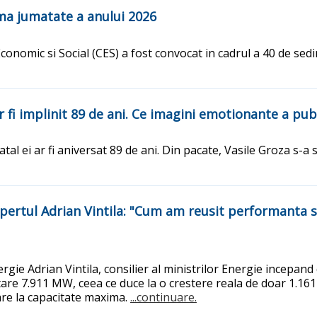
ima jumatate a anului 2026
 Economic si Social (CES) a fost convocat in cadrul a 40 de sed
 fi implinit 89 de ani. Ce imagini emotionante a publi
 ei ar fi aniversat 89 de ani. Din pacate, Vasile Groza s-a stin
Expertul Adrian Vintila: "Cum am reusit performanta 
ergie Adrian Vintila, consilier al ministrilor Energie incepand 
tare 7.911 MW, ceea ce duce la o crestere reala de doar 1.161
are la capacitate maxima.
...continuare.