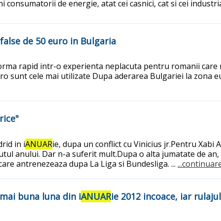
i consumatorii de energie, atat cei casnici, cat si cei industr
 false de 50 euro in Bulgaria
rma rapid intr-o experienta neplacuta pentru romanii care nu
o sunt cele mai utilizate Dupa aderarea Bulgariei la zona eur
rice"
rid in i
ANUAR
ie, dupa un conflict cu Vinicius jr.Pentru Xabi
putul anului. Dar n-a suferit mult.Dupa o alta jumatate de an
care antrenezeaza dupa La Liga si Bundesliga. ...
...continuare
 mai buna luna din i
ANUAR
ie 2012 incoace, iar rulaj