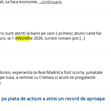
iali, sa faca economie.
...continuare.
 sunt atenti la banii pe care ii primesc atunci cand fac
o, la 1 i
ANUAR
ie 2026, turistii romani pot […]
 Alonso, experienta la Real Madrid a fost scurta, jumatate
, pe tusa, a semnat cu Chelsea si acum se pregateste
.
ul pe piata de actiuni a atins un record de aproape