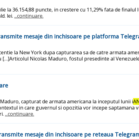
lie la 36.154,88 puncte, in crestere cu 11,29% fata de finalul 
d. lei.
...continuare.
transmite mesaje din inchisoare pe platforma Teleg
entie la New York dupa capturarea sa de catre armata americ
ru […]Articolul Nicolas Maduro, fostul presedinte al Venezuel
oare
Maduro, capturat de armata americana la inceputul lunii i
A
contextul in care guvernul si opozitia vor incepe saptamana
ri.
...continuare.
transmite mesaje din inchisoare pe reteaua Telegra