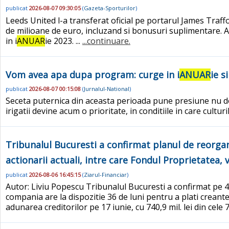
publicat
2026-08-07 09:30:05
(
Gazeta-Sporturilor
)
Leeds United l-a transferat oficial pe portarul James Traffo
de milioane de euro, incluzand si bonusuri suplimentare. 
in i
ANUAR
ie 2023. ...
...continuare.
Vom avea apa dupa program: curge in i
ANUAR
ie s
publicat
2026-08-07 00:15:08
(
Jurnalul-National
)
Seceta puternica din aceasta perioada pune presiune nu doa
irigatii devine acum o prioritate, in conditiile in care cultu
Tribunalul Bucuresti a confirmat planul de reorgani
actionarii actuali, intre care Fondul Proprietatea, vo
publicat
2026-08-06 16:45:15
(
Ziarul-Financiar
)
Autor: Liviu Popescu Tribunalul Bucuresti a confirmat pe 4
compania are la dispozitie 36 de luni pentru a plati creant
adunarea creditorilor pe 17 iunie, cu 740,9 mil. lei din cele 7