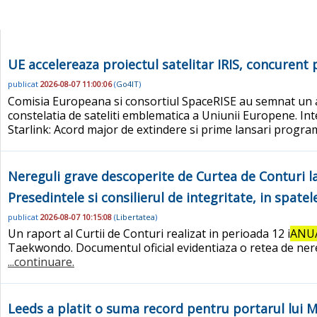
UE accelereaza proiectul satelitar IRIS, concurent
publicat
2026-08-07 11:00:06
(
Go4IT
)
Comisia Europeana si consortiul SpaceRISE au semnat un ac
constelatia de sateliti emblematica a Uniunii Europene. In
Starlink: Acord major de extindere si prime lansari progr
Nereguli grave descoperite de Curtea de Conturi la
Presedintele si consilierul de integritate, in spatel
publicat
2026-08-07 10:15:08
(
Libertatea
)
Un raport al Curtii de Conturi realizat in perioada 12 i
ANU
Taekwondo. Documentul oficial evidentiaza o retea de nereg
...continuare.
Leeds a platit o suma record pentru portarul lui 