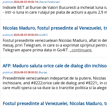
publicat
2026-08-03 09:00:14
(
Ziarul-Financiar
)
Indicele BET al Bursei de Valori Bucuresti a incheiat luna iu
- intr-o luna in care rulajul pe piata de actiuni a ajuns 2,9 ml
Nicolas Maduro, fostul presedinte al Venezuelei, 
publicat
2026-08-03 09:00:06
(
Go4IT
)
Fostul presedinte venezuelean Nicolas Maduro, aflat in det
mesaj, prin Telegram, in care si-a exprimat sprijinul pent
Telegram apare prima data in Go4IT.
...continuare.
AFP: Maduro saluta orice cale de dialog din inchis
publicat
2026-08-03 08:00:02
(
Bursa
)
Presedintele venezuelean indepartat de la putere, Nicolas 
inchisoare, and #8222;orice cale de dialog and #8221;, in 
care multi spera ca va duce la o tranzitie politica si la alege
Fostul presedinte al Venezuelei, Nicolas Maduro, 