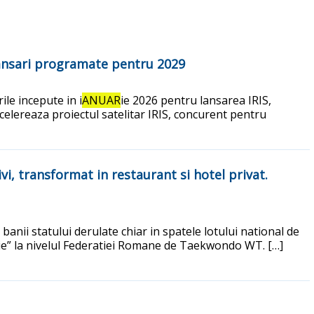
 lansari programate pentru 2029
le incepute in i
ANUAR
ie 2026 pentru lansarea IRIS,
celereaza proiectul satelitar IRIS, concurent pentru
i, transformat in restaurant si hotel privat.
e banii statului derulate chiar in spatele lotului national de
ilie” la nivelul Federatiei Romane de Taekwondo WT. […]