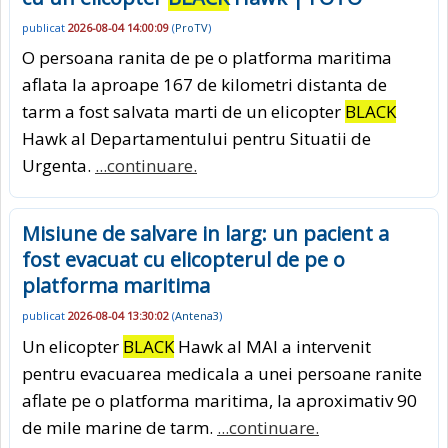
publicat
2026-08-04 14:00:09
(
ProTV
)
O persoana ranita de pe o platforma maritima
aflata la aproape 167 de kilometri distanta de
tarm a fost salvata marti de un elicopter
BLACK
Hawk al Departamentului pentru Situatii de
Urgenta.
...continuare.
Misiune de salvare in larg: un pacient a
fost evacuat cu elicopterul de pe o
platforma maritima
publicat
2026-08-04 13:30:02
(
Antena3
)
Un elicopter
BLACK
Hawk al MAI a intervenit
pentru evacuarea medicala a unei persoane ranite
aflate pe o platforma maritima, la aproximativ 90
de mile marine de tarm.
...continuare.