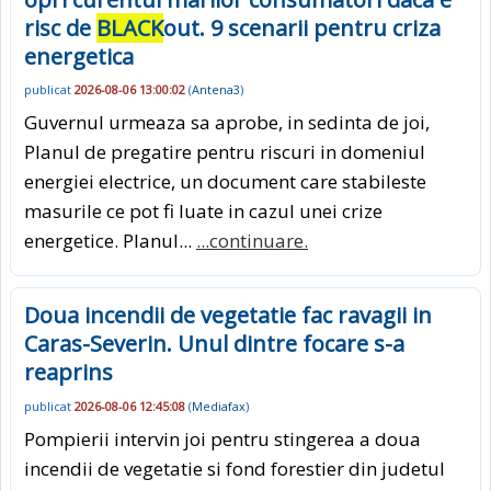
risc de
BLACK
out. 9 scenarii pentru criza
energetica
publicat
2026-08-06 13:00:02
(
Antena3
)
Guvernul urmeaza sa aprobe, in sedinta de joi,
Planul de pregatire pentru riscuri in domeniul
energiei electrice, un document care stabileste
masurile ce pot fi luate in cazul unei crize
energetice. Planul...
...continuare.
Doua incendii de vegetatie fac ravagii in
Caras-Severin. Unul dintre focare s-a
reaprins
publicat
2026-08-06 12:45:08
(
Mediafax
)
Pompierii intervin joi pentru stingerea a doua
incendii de vegetatie si fond forestier din judetul