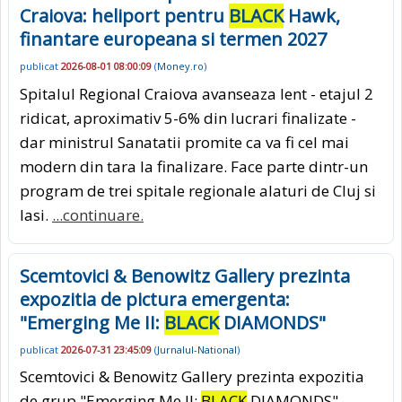
Craiova: heliport pentru
BLACK
Hawk,
finantare europeana si termen 2027
publicat
2026-08-01 08:00:09
(
Money.ro
)
Spitalul Regional Craiova avanseaza lent - etajul 2
ridicat, aproximativ 5-6% din lucrari finalizate -
dar ministrul Sanatatii promite ca va fi cel mai
modern din tara la finalizare. Face parte dintr-un
program de trei spitale regionale alaturi de Cluj si
Iasi.
...continuare.
Scemtovici & Benowitz Gallery prezinta
expozitia de pictura emergenta:
"Emerging Me II:
BLACK
DIAMONDS"
publicat
2026-07-31 23:45:09
(
Jurnalul-National
)
Scemtovici & Benowitz Gallery prezinta expozitia
de grup "Emerging Me II:
BLACK
DIAMONDS",