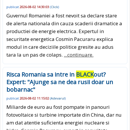
publicat
2026-08-02 14:30:03
(
Click
)
Guvernul Romaniei a fost nevoit sa declare stare
de alerta nationala din cauza scaderii dramatice a
productiei de energie electrica. Expertul in
securitate energetica Cosmin Pacuraru explica
modul in care deciziile politice gresite au adus
tara la un pas de colaps.
...continuare.
Risca Romania sa intre in
BLACK
out?
Expert: "Ajunge sa ne dea rusii doar un
bobarnac"
publicat
2026-08-02 11:15:02
(
Adevarul
)
Miliarde de euro au fost pompate in panouri
fotovoltaice si turbine importate din China, dar nu
am dat atentie suficienta energiei nucleare si