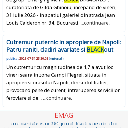
curatoriata de Gilda Ghinoiu, incepand de vineri,
31 iulie 2026 - in spatiul galeriei din strada Jean
Louis Calderon nr. 34, Bucuresti.
...continuare.
Cutremur puternic in apropiere de Napoli:
Patru raniti, cladiri avariate si
BLACK
out
publicat
2026-07-31 23:30:03
(
Antena3
)
Un cutremur cu magnitudinea de 4,7 a avut loc
vineri seara in zona Campi Flegrei, situata in
apropierea orasului Napoli, din sudul Italiei,
provocand pene de curent, intreruperea serviciilor
feroviare si de...
...continuare.
EMAG
arte martiale
euro 200
partid
black
senzatie
alro