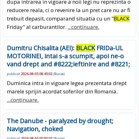
dupa intrarea in vigoare a noii legi nu reprezinta o
reducere reala, ci o revenire la un pret care nu ar fi
trebuit depasit, comparand situatia cu un "
BLACK
Friday" al carburantilor.
...continuare.
Dumitru Chisalita (AEI):
BLACK
FRIDa-UL
MOTORINEI, intai s-a scumpit, apoi ne-o
vand drept and #8222;ieftinire and #8221;
publicat
2026-08-05 08:45:02
(
Bursa
)
Duminica intra in vigoare legea prezentata drept
marele sprijin acordat soferilor din Romania.
...continuare.
The Danube - paralyzed by drought;
Navigation, choked
publicat
2026-08-05 00:00:03
(
Bursa
)