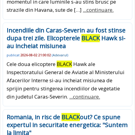
momentul in care luminile s-au stins brusc pe
strazile din Havana, sute de […]
...continuare.
Incendiile din Caras-Severin au fost stinse
dupa trei zile. Elicopterele
BLACK
Hawk si-
au incheiat misiunea
publicat
2026-08-02 21:00:02
(
Adevarul
)
Cele doua elicoptere
BLACK
Hawk ale
Inspectoratului General de Aviatie al Ministerului
Afacerilor Interne si-au incheiat misiunea de
sprijin pentru stingerea incendiilor de vegetatie
din judetul Caras-Severin.
...continuare.
Romania, in risc de
BLACK
out? Ce spune
expertul in securitate energetica: "Suntem
la limita"