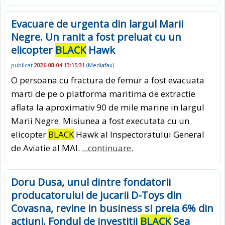
Evacuare de urgenta din largul Marii
Negre. Un ranit a fost preluat cu un
elicopter
BLACK
Hawk
publicat
2026-08-04 13:15:31
(
Mediafax
)
O persoana cu fractura de femur a fost evacuata
marti de pe o platforma maritima de extractie
aflata la aproximativ 90 de mile marine in largul
Marii Negre. Misiunea a fost executata cu un
elicopter
BLACK
Hawk al Inspectoratului General
de Aviatie al MAI.
...continuare.
Doru Dusa, unul dintre fondatorii
producatorului de jucarii D-Toys din
Covasna, revine in business si preia 6% din
actiuni. Fondul de investitii
BLACK
Sea