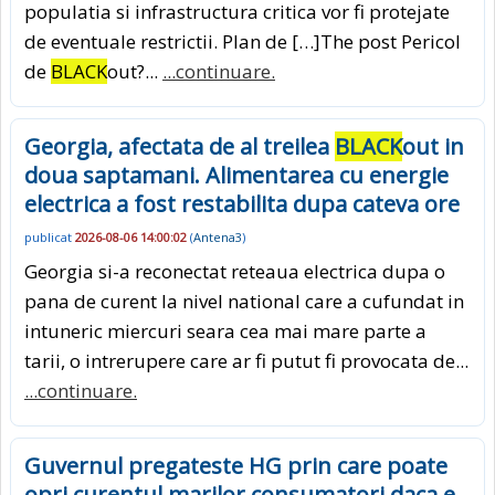
populatia si infrastructura critica vor fi protejate
de eventuale restrictii. Plan de […]The post Pericol
de
BLACK
out?...
...continuare.
Georgia, afectata de al treilea
BLACK
out in
doua saptamani. Alimentarea cu energie
electrica a fost restabilita dupa cateva ore
publicat
2026-08-06 14:00:02
(
Antena3
)
Georgia si-a reconectat reteaua electrica dupa o
pana de curent la nivel national care a cufundat in
intuneric miercuri seara cea mai mare parte a
tarii, o intrerupere care ar fi putut fi provocata de...
...continuare.
Guvernul pregateste HG prin care poate
opri curentul marilor consumatori daca e