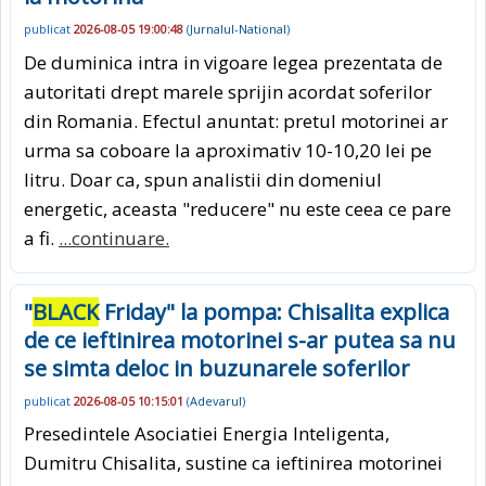
publicat
2026-08-05 19:00:48
(
Jurnalul-National
)
De duminica intra in vigoare legea prezentata de
autoritati drept marele sprijin acordat soferilor
din Romania. Efectul anuntat: pretul motorinei ar
urma sa coboare la aproximativ 10-10,20 lei pe
litru. Doar ca, spun analistii din domeniul
energetic, aceasta "reducere" nu este ceea ce pare
a fi.
...continuare.
"
BLACK
Friday" la pompa: Chisalita explica
de ce ieftinirea motorinei s-ar putea sa nu
se simta deloc in buzunarele soferilor
publicat
2026-08-05 10:15:01
(
Adevarul
)
Presedintele Asociatiei Energia Inteligenta,
Dumitru Chisalita, sustine ca ieftinirea motorinei