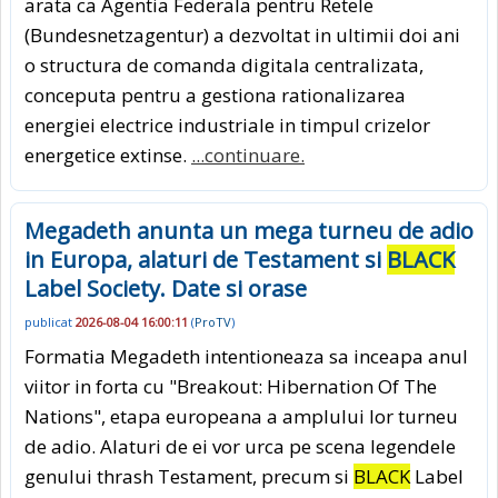
arata ca Agentia Federala pentru Retele
(Bundesnetzagentur) a dezvoltat in ultimii doi ani
o structura de comanda digitala centralizata,
conceputa pentru a gestiona rationalizarea
energiei electrice industriale in timpul crizelor
energetice extinse.
...continuare.
Megadeth anunta un mega turneu de adio
in Europa, alaturi de Testament si
BLACK
Label Society. Date si orase
publicat
2026-08-04 16:00:11
(
ProTV
)
Formatia Megadeth intentioneaza sa inceapa anul
viitor in forta cu "Breakout: Hibernation Of The
Nations", etapa europeana a amplului lor turneu
de adio. Alaturi de ei vor urca pe scena legendele
genului thrash Testament, precum si
BLACK
Label