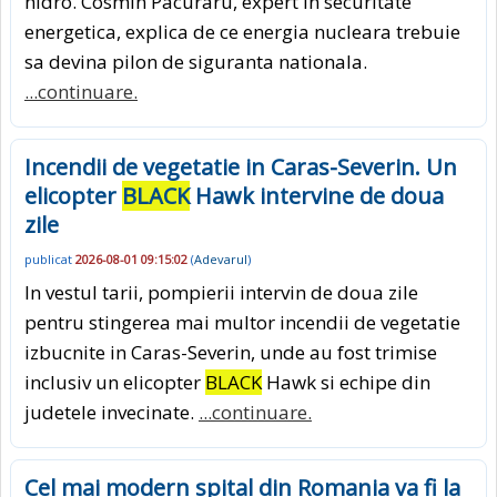
hidro. Cosmin Pacuraru, expert in securitate
energetica, explica de ce energia nucleara trebuie
sa devina pilon de siguranta nationala.
...continuare.
Incendii de vegetatie in Caras-Severin. Un
elicopter
BLACK
Hawk intervine de doua
zile
publicat
2026-08-01 09:15:02
(
Adevarul
)
In vestul tarii, pompierii intervin de doua zile
pentru stingerea mai multor incendii de vegetatie
izbucnite in Caras-Severin, unde au fost trimise
inclusiv un elicopter
BLACK
Hawk si echipe din
judetele invecinate.
...continuare.
Cel mai modern spital din Romania va fi la