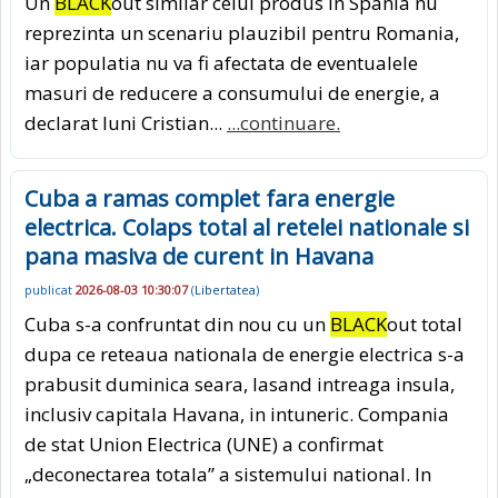
Un
BLACK
out similar celui produs in Spania nu
reprezinta un scenariu plauzibil pentru Romania,
iar populatia nu va fi afectata de eventualele
masuri de reducere a consumului de energie, a
declarat luni Cristian...
...continuare.
Cuba a ramas complet fara energie
electrica. Colaps total al retelei nationale si
pana masiva de curent in Havana
publicat
2026-08-03 10:30:07
(
Libertatea
)
Cuba s-a confruntat din nou cu un
BLACK
out total
dupa ce reteaua nationala de energie electrica s-a
prabusit duminica seara, lasand intreaga insula,
inclusiv capitala Havana, in intuneric. Compania
de stat Union Electrica (UNE) a confirmat
„deconectarea totala” a sistemului national. In