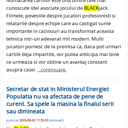
Numararea cartilor este una dintre cele mai
cunoscute idei asociate jocului de
BLACK
jack.
Filmele, povestile despre jucatori profesionisti si
relatarile despre echipe care au castigat sume
importante in cazinouri au transformat aceasta
tehnica intr-un adevarat mit modern. Multi
jucatori pornesc de la premisa ca, daca pot urmari
cartile deja impartite, vor putea anticipa mai bine
ce urmeaza si vor obtine un avantaj constant
asupra casei.
...continuare.
Secretar de stat in Ministerul Energiei:
Populatia nu va afectata de pene de
curent. Sa spele la masina la finalul serii
sau dimineata
publicat
2026-08-03 11:30:03
(
Antena3
)