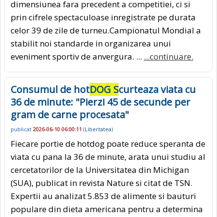
dimensiunea fara precedent a competitiei, ci si
prin cifrele spectaculoase inregistrate pe durata
celor 39 de zile de turneu.Campionatul Mondial a
stabilit noi standarde in organizarea unui
eveniment sportiv de anvergura. ...
...continuare.
Consumul de hot
DOG S
curteaza viata cu
36 de minute: "Pierzi 45 de secunde per
gram de carne procesata"
publicat
2026-06-10 06:00:11
(
Libertatea
)
Fiecare portie de hotdog poate reduce speranta de
viata cu pana la 36 de minute, arata unui studiu al
cercetatorilor de la Universitatea din Michigan
(SUA), publicat in revista Nature si citat de TSN.
Expertii au analizat 5.853 de alimente si bauturi
populare din dieta americana pentru a determina