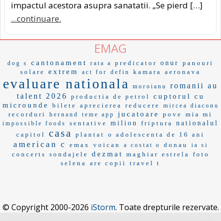
impactul acestora asupra sanatatii. „Se pierd […]
...continuare.
EMAG
cantonament
predicator
onur
panouri
dog s
rata a
extrem
solare
kamara
aeronava
act for
defin
evaluare nationala
romanii au
moroianu
talent 2026
cuptorul cu
productia de petrol
microunde
bilete
aprecierea
reducere
mircea diaconu
jucatoare
recorduri
pove
mia mi
hernand
teme app
sentative
milion
friptura
nationalul
impossible foods
casa
capitol
plantat
o adolescenta de 16 ani
american c
emax
voican
donau
a costat o
ia si
dezmat
concerts
sondajele
maghiar
estrela
foto
selena
are copii
travel t
© Copyright 2000-2026
iStorm
. Toate drepturile rezervate.