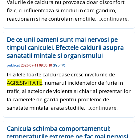
Valurile de caldura nu provoaca doar disconfort
fizic, ci influenteaza si modul in care gandim,
reactionam si ne controlam emotiile.
...continuare.
De ce unii oameni sunt mai nervosi pe
timpul caniculei. Efectele caldurii asupra
sanatatii mintale si organismului
publicat
2026-07-11 09:30:10
(
ProTV
)
In zilele foarte calduroase cresc nivelurile de
AGRESIVITATE
, numarul incidentelor de furie in
trafic, al actelor de violenta si chiar al prezentarilor
la camerele de garda pentru probleme de
sanatate mintala, arata studiile.
...continuare.
Canicula schimba comportamentul:
temperaturile extreme ne fac mai nervosi,