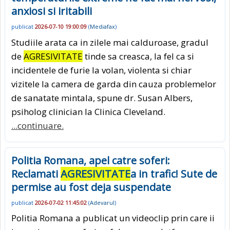
anxiosi si iritabili
publicat
2026-07-10 19:00:09
(
Mediafax
)
Studiile arata ca in zilele mai calduroase, gradul
de
AGRESIVITATE
tinde sa creasca, la fel ca si
incidentele de furie la volan, violenta si chiar
vizitele la camera de garda din cauza problemelor
de sanatate mintala, spune dr. Susan Albers,
psiholog clinician la Clinica Cleveland.
...continuare.
Politia Romana, apel catre soferi:
Reclamati
AGRESIVITATE
a in trafic! Sute de
permise au fost deja suspendate
publicat
2026-07-02 11:45:02
(
Adevarul
)
Politia Romana a publicat un videoclip prin care ii