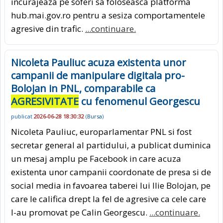
incurajeaza pe soferi sa foloseasca platforma
hub.mai.gov.ro pentru a sesiza comportamentele
agresive din trafic.
...continuare.
Nicoleta Pauliuc acuza existenta unor
campanii de manipulare digitala pro-
Bolojan in PNL, comparabile ca
AGRESIVITATE
cu fenomenul Georgescu
publicat
2026-06-28 18:30:32
(
Bursa
)
Nicoleta Pauliuc, europarlamentar PNL si fost
secretar general al partidului, a publicat duminica
un mesaj amplu pe Facebook in care acuza
existenta unor campanii coordonate de presa si de
social media in favoarea taberei lui Ilie Bolojan, pe
care le califica drept la fel de agresive ca cele care
l-au promovat pe Calin Georgescu.
...continuare.