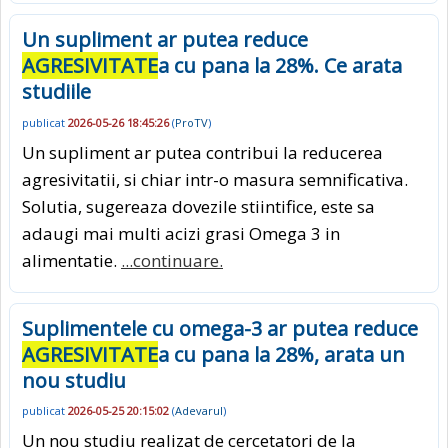
Un supliment ar putea reduce
AGRESIVITATE
a cu pana la 28%. Ce arata
studiile
publicat
2026-05-26 18:45:26
(
ProTV
)
Un supliment ar putea contribui la reducerea
agresivitatii, si chiar intr-o masura semnificativa.
Solutia, sugereaza dovezile stiintifice, este sa
adaugi mai multi acizi grasi Omega 3 in
alimentatie.
...continuare.
Suplimentele cu omega-3 ar putea reduce
AGRESIVITATE
a cu pana la 28%, arata un
nou studiu
publicat
2026-05-25 20:15:02
(
Adevarul
)
Un nou studiu realizat de cercetatori de la