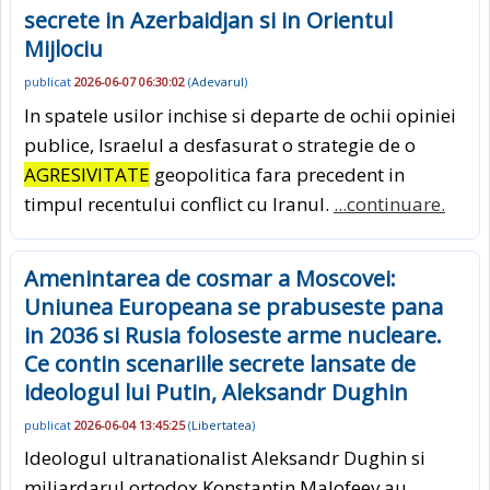
secrete in Azerbaidjan si in Orientul
Mijlociu
publicat
2026-06-07 06:30:02
(
Adevarul
)
In spatele usilor inchise si departe de ochii opiniei
publice, Israelul a desfasurat o strategie de o
AGRESIVITATE
geopolitica fara precedent in
timpul recentului conflict cu Iranul.
...continuare.
Amenintarea de cosmar a Moscovei:
Uniunea Europeana se prabuseste pana
in 2036 si Rusia foloseste arme nucleare.
Ce contin scenariile secrete lansate de
ideologul lui Putin, Aleksandr Dughin
publicat
2026-06-04 13:45:25
(
Libertatea
)
Ideologul ultranationalist Aleksandr Dughin si
miliardarul ortodox Konstantin Malofeev au