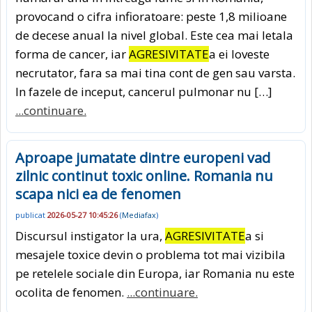
provocand o cifra infioratoare: peste 1,8 milioane
de decese anual la nivel global. Este cea mai letala
forma de cancer, iar
AGRESIVITATE
a ei loveste
necrutator, fara sa mai tina cont de gen sau varsta.
In fazele de inceput, cancerul pulmonar nu […]
...continuare.
Aproape jumatate dintre europeni vad
zilnic continut toxic online. Romania nu
scapa nici ea de fenomen
publicat
2026-05-27 10:45:26
(
Mediafax
)
Discursul instigator la ura,
AGRESIVITATE
a si
mesajele toxice devin o problema tot mai vizibila
pe retelele sociale din Europa, iar Romania nu este
ocolita de fenomen.
...continuare.