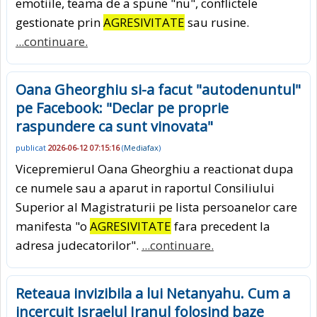
emotiile, teama de a spune "nu", conflictele
gestionate prin
AGRESIVITATE
sau rusine.
...continuare.
Oana Gheorghiu si-a facut "autodenuntul"
pe Facebook: "Declar pe proprie
raspundere ca sunt vinovata"
publicat
2026-06-12 07:15:16
(
Mediafax
)
Vicepremierul Oana Gheorghiu a reactionat dupa
ce numele sau a aparut in raportul Consiliului
Superior al Magistraturii pe lista persoanelor care
manifesta "o
AGRESIVITATE
fara precedent la
adresa judecatorilor".
...continuare.
Reteaua invizibila a lui Netanyahu. Cum a
incercuit Israelul Iranul folosind baze