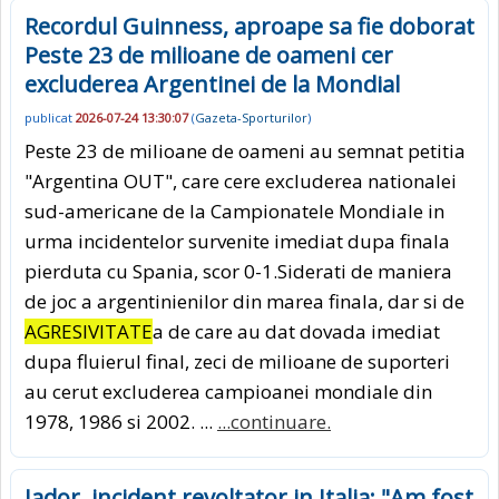
Recordul Guinness, aproape sa fie doborat
Peste 23 de milioane de oameni cer
excluderea Argentinei de la Mondial
publicat
2026-07-24 13:30:07
(
Gazeta-Sporturilor
)
Peste 23 de milioane de oameni au semnat petitia
"Argentina OUT", care cere excluderea nationalei
sud-americane de la Campionatele Mondiale in
urma incidentelor survenite imediat dupa finala
pierduta cu Spania, scor 0-1.Siderati de maniera
de joc a argentinienilor din marea finala, dar si de
AGRESIVITATE
a de care au dat dovada imediat
dupa fluierul final, zeci de milioane de suporteri
au cerut excluderea campioanei mondiale din
1978, 1986 si 2002. ...
...continuare.
Jador, incident revoltator in Italia: "Am fost