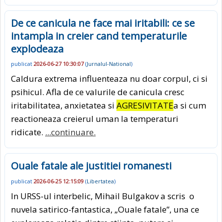
De ce canicula ne face mai iritabili: ce se
intampla in creier cand temperaturile
explodeaza
publicat
2026-06-27 10:30:07
(
Jurnalul-National
)
Caldura extrema influenteaza nu doar corpul, ci si
psihicul. Afla de ce valurile de canicula cresc
iritabilitatea, anxietatea si
AGRESIVITATE
a si cum
reactioneaza creierul uman la temperaturi
ridicate.
...continuare.
Ouale fatale ale justitiei romanesti
publicat
2026-06-25 12:15:09
(
Libertatea
)
In URSS-ul interbelic, Mihail Bulgakov a scris o
nuvela satirico-fantastica, „Ouale fatale”, una ce