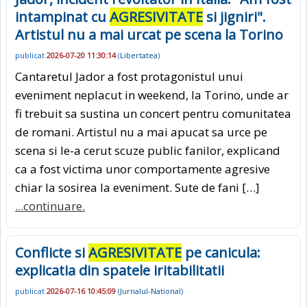
intampinat cu
AGRESIVITATE
si jigniri".
Artistul nu a mai urcat pe scena la Torino
publicat
2026-07-20 11:30:14
(
Libertatea
)
Cantaretul Jador a fost protagonistul unui
eveniment neplacut in weekend, la Torino, unde ar
fi trebuit sa sustina un concert pentru comunitatea
de romani. Artistul nu a mai apucat sa urce pe
scena si le-a cerut scuze public fanilor, explicand
ca a fost victima unor comportamente agresive
chiar la sosirea la eveniment. Sute de fani […]
...continuare.
Conflicte si
AGRESIVITATE
pe canicula:
explicatia din spatele iritabilitatii
publicat
2026-07-16 10:45:09
(
Jurnalul-National
)