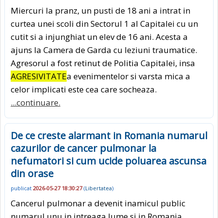
Miercuri la pranz, un pusti de 18 ani a intrat in
curtea unei scoli din Sectorul 1 al Capitalei cu un
cutit si a injunghiat un elev de 16 ani. Acesta a
ajuns la Camera de Garda cu leziuni traumatice.
Agresorul a fost retinut de Politia Capitalei, insa
AGRESIVITATE
a evenimentelor si varsta mica a
celor implicati este cea care socheaza.
...continuare.
De ce creste alarmant in Romania numarul
cazurilor de cancer pulmonar la
nefumatori si cum ucide poluarea ascunsa
din orase
publicat
2026-05-27 18:30:27
(
Libertatea
)
Cancerul pulmonar a devenit inamicul public
numarul unu in intreaga lume si in Romania,