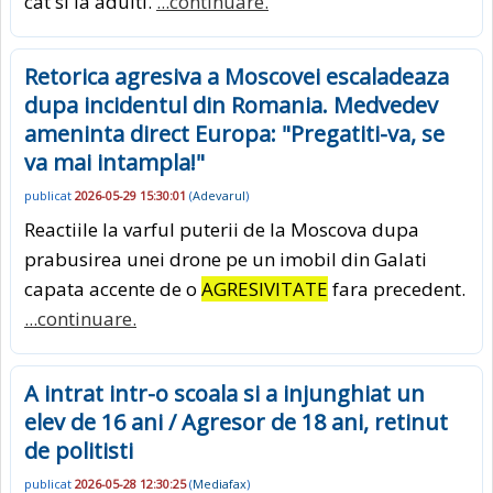
cat si la adulti.
...continuare.
Retorica agresiva a Moscovei escaladeaza
dupa incidentul din Romania. Medvedev
ameninta direct Europa: "Pregatiti-va, se
va mai intampla!"
publicat
2026-05-29 15:30:01
(
Adevarul
)
Reactiile la varful puterii de la Moscova dupa
prabusirea unei drone pe un imobil din Galati
capata accente de o
AGRESIVITATE
fara precedent.
...continuare.
A intrat intr-o scoala si a injunghiat un
elev de 16 ani / Agresor de 18 ani, retinut
de politisti
publicat
2026-05-28 12:30:25
(
Mediafax
)