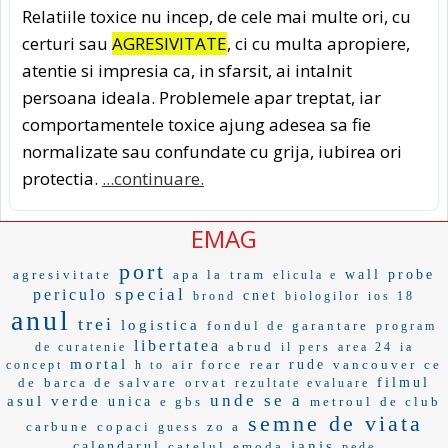
Relatiile toxice nu incep, de cele mai multe ori, cu
certuri sau
AGRESIVITATE
, ci cu multa apropiere,
atentie si impresia ca, in sfarsit, ai intalnit
persoana ideala. Problemele apar treptat, iar
comportamentele toxice ajung adesea sa fie
normalizate sau confundate cu grija, iubirea ori
protectia.
...continuare.
EMAG
port
agresivitate
apa la
tram
wall
probe
elicula e
special
periculo
cnet
brond
biologilor
ios 18
anul
trei
logistica
fondul de garantare
program
libertatea
abrud
de curatenie
il pers
area 24
ia
mortal
air force
rear
rude
vancouver
ce
concept
h to
de
barca de salvare
orvat
filmul
rezultate evaluare
unde se a
asul verde
unica
e gbs
metroul
de club
semne de viata
carbune
copaci
zo a
guess
ianis
calendarul
catelul
emoda
pede