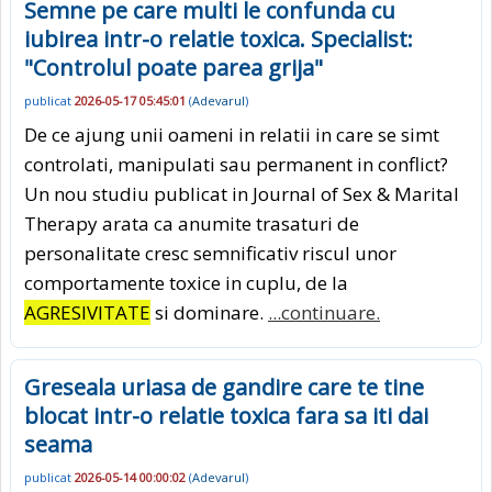
Semne pe care multi le confunda cu
iubirea intr-o relatie toxica. Specialist:
"Controlul poate parea grija"
publicat
2026-05-17 05:45:01
(
Adevarul
)
De ce ajung unii oameni in relatii in care se simt
controlati, manipulati sau permanent in conflict?
Un nou studiu publicat in Journal of Sex & Marital
Therapy arata ca anumite trasaturi de
personalitate cresc semnificativ riscul unor
comportamente toxice in cuplu, de la
AGRESIVITATE
si dominare.
...continuare.
Greseala uriasa de gandire care te tine
blocat intr-o relatie toxica fara sa iti dai
seama
publicat
2026-05-14 00:00:02
(
Adevarul
)