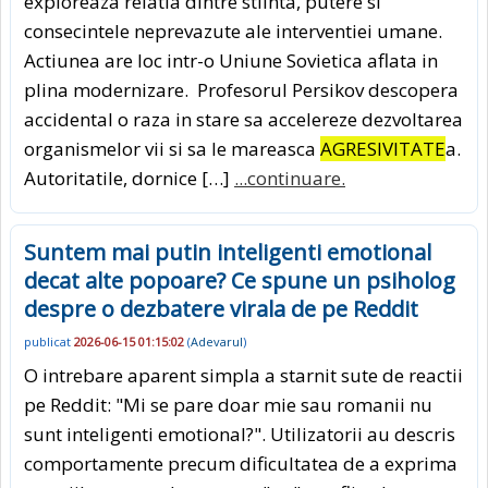
exploreaza relatia dintre stiinta, putere si
consecintele neprevazute ale interventiei umane.
Actiunea are loc intr-o Uniune Sovietica aflata in
plina modernizare. Profesorul Persikov descopera
accidental o raza in stare sa accelereze dezvoltarea
organismelor vii si sa le mareasca
AGRESIVITATE
a.
Autoritatile, dornice […]
...continuare.
Suntem mai putin inteligenti emotional
decat alte popoare? Ce spune un psiholog
despre o dezbatere virala de pe Reddit
publicat
2026-06-15 01:15:02
(
Adevarul
)
O intrebare aparent simpla a starnit sute de reactii
pe Reddit: "Mi se pare doar mie sau romanii nu
sunt inteligenti emotional?". Utilizatorii au descris
comportamente precum dificultatea de a exprima