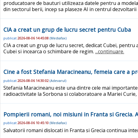
producatoare de bauturi utilizeaza datele pentru a modela 
din sectorul berii, incep sa plaseze AI in centrul dezvoltari
CIA a creat un grup de lucru secret pentru Cuba
publicat
2026-08-06 14:45:08
(
Mediafax
)
CIA a creat un grup de lucru secret, dedicat Cubei, pentru a
Cubei si incearca o schimbare de regim.
...continuare.
Cine a fost Stefania Maracineanu, femeia care a pr
publicat
2026-08-06 14:30:02
(
Adevarul
)
Stefania Maracineanu este una dintre cele mai importante 
radioactivitate la Sorbona si colaboratoare a Mariei Curie,
Pompierii romani, noi misiuni in Franta si Grecia.
publicat
2026-08-06 10:45:10
(
Mediafax
)
Salvatorii romani dislocati in Franta si Grecia continua inte