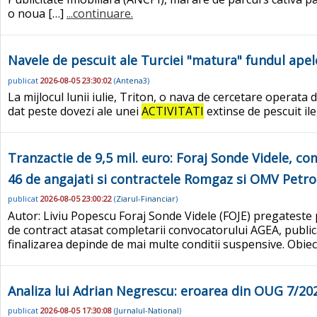
o noua […]
...continuare.
Navele de pescuit ale Turciei "matura" fundul apel
publicat
2026-08-05 23:30:02
(
Antena3
)
La mijlocul lunii iulie, Triton, o nava de cercetare operata
dat peste dovezi ale unei
ACTIVITATI
extinse de pescuit ile
Tranzactie de 9,5 mil. euro: Foraj Sonde Videle, co
46 de angajati si contractele Romgaz si OMV Petr
publicat
2026-08-05 23:00:22
(
Ziarul-Financiar
)
Autor: Liviu Popescu Foraj Sonde Videle (FOJE) pregateste 
de contract atasat completarii convocatorului AGEA, publica
finalizarea depinde de mai multe conditii suspensive. Obiectu
Analiza lui Adrian Negrescu: eroarea din OUG 7/20
publicat
2026-08-05 17:30:08
(
Jurnalul-National
)