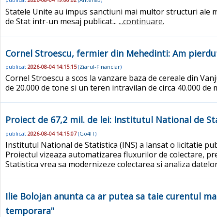
Statele Unite au impus sanctiuni mai multor structuri ale 
de Stat intr-un mesaj publicat...
...continuare.
Cornel Stroescu, fermier din Mehedinti: Am pierdut
publicat
2026-08-04 14:15:15
(
Ziarul-Financiar
)
Cornel Stroescu a scos la vanzare baza de cereale din Vanj
de 20.000 de tone si un teren intravilan de circa 40.000 de 
Proiect de 67,2 mil. de lei: Institutul National de 
publicat
2026-08-04 14:15:07
(
Go4IT
)
Institutul National de Statistica (INS) a lansat o licitatie
Proiectul vizeaza automatizarea fluxurilor de colectare, pre
Statistica vrea sa modernizeze colectarea si analiza datelor
Ilie Bolojan anunta ca ar putea sa taie curentul ma
temporara"