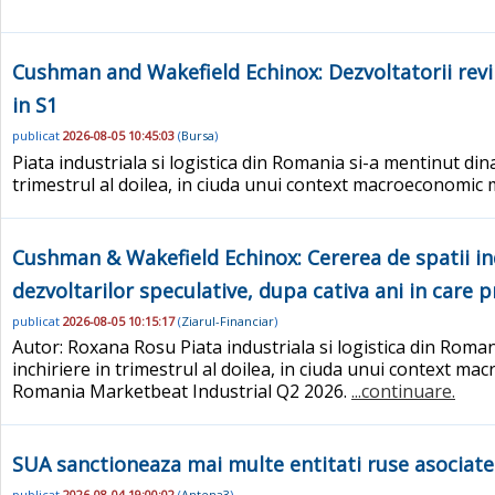
Cushman and Wakefield Echinox: Dezvoltatorii revin 
in S1
publicat
2026-08-05 10:45:03
(
Bursa
)
Piata industriala si logistica din Romania si-a mentinut din
trimestrul al doilea, in ciuda unui context macroeconomic m
Cushman & Wakefield Echinox: Cererea de spatii indu
dezvoltarilor speculative, dupa cativa ani in care 
publicat
2026-08-05 10:15:17
(
Ziarul-Financiar
)
Autor: Roxana Rosu Piata industriala si logistica din Roman
inchiriere in trimestrul al doilea, in ciuda unui context ma
Romania Marketbeat Industrial Q2 2026.
...continuare.
SUA sanctioneaza mai multe entitati ruse asociat
publicat
2026-08-04 19:00:02
(
Antena3
)