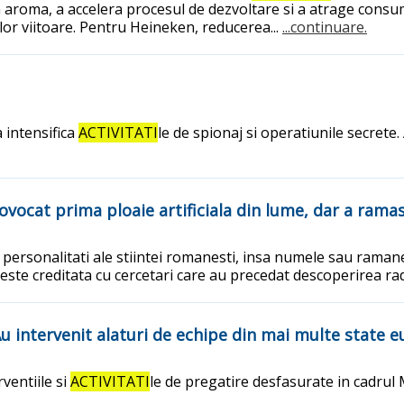
aroma, a accelera procesul de dezvoltare si a atrage consumat
i lor viitoare. Pentru Heineken, reducerea...
...continuare.
 intensifica
ACTIVITATI
le de spionaj si operatiunile secrete
ovocat prima ploaie artificiala din lume, dar a rama
personalitati ale stiintei romanesti, insa numele sau raman
 este creditata cu cercetari care au precedat descoperirea ra
 Au intervenit alaturi de echipe din mai multe state 
rventiile si
ACTIVITATI
le de pregatire desfasurate in cadrul