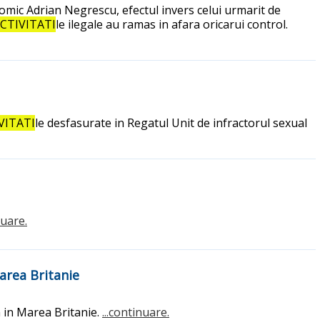
omic Adrian Negrescu, efectul invers celui urmarit de
CTIVITATI
le ilegale au ramas in afara oricarui control.
VITATI
le desfasurate in Regatul Unit de infractorul sexual
nuare.
Marea Britanie
in in Marea Britanie.
...continuare.