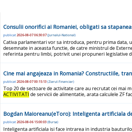
Consulii onorifici ai Romaniei, obligati sa stapan
publicat
2026-08-07 06:30:07
(
Jurnalul-National
)
Cativa parlamentari vor sa introduca, pentru prima data, un
desemnate in aceasta functie, de catre ministrul de Extern
referinta pentru limbi, potrivit unei propuneri legislative de
Cine mai angajeaza in Romania? Constructiile, tran
publicat
2026-08-07 00:15:13
(
Ziarul-Financiar
)
Top 20 de sectoare de activitate care au recrutat cei mai mu
ACTIVITATI
de servicii de alimentatie, arata calculele ZF fa
Bogdan Maioreanu(eToro): Inteligenta artificiala de
publicat
2026-08-06 15:00:03
(
Bursa
)
Inteligenta artificiala isi face intrarea in industria bauturi