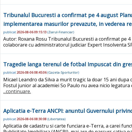
Tribunalul Bucuresti a confirmat pe 4 august Plan
implementarea masurilor prevazute, in vederea re
publicat
2026-08-06 09:15:13
(
Ziarul-Financiar
)
Autor: Roxana Rosu Tribunalul Bucuresti a confirmat pe 
colaborare cu administratorul judiciar Expert Insolventa SP
Tragedie langa terenul de fotbal Impuscat din gres
publicat
2026-08-06 08:45:06
(
Gazeta-Sporturilor
)
Micael Leandro da Silva a murit tragic la doar 15 ani dupa c
Fostul junior al academiei So Paulo nu avea nicio legatura
...continuare.
Aplicatia e-Terra ANCPI: anuntul Guvernului privin
publicat
2026-08-06 08:30:08
(
Libertatea
)
Aplicatia de cadastru si carte funciara e-Terra, a carei fu
Publicitate Imobiliara (ANCPI), mai are de parcurs cativa pas