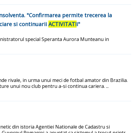
nsolventa. "Confirmarea permite trecerea la
ciare si continuarii
ACTIVITATI
i"
nistratorul special Speranta Aurora Munteanu in
nde rivale, in urma unui meci de fotbal amator din Brazilia.
ture unui nou club pentru a-si continua cariera. ...
netic din istoria Agentiei Nationale de Cadastru si
lor. Guvernul Romaniei a anuntat ca sistemul a trecut printr-