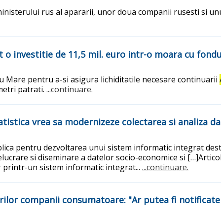
ministerului rus al apararii, unor doua companii rusesti si u
 o investitie de 11,5 mil. euro intr-o moara cu fond
u Mare pentru a-si asigura lichiditatile necesare continuarii
metri patrati.
...continuare.
Statistica vrea sa modernizeze colectarea si analiza 
 publica pentru dezvoltarea unui sistem informatic integrat de
lucrare si diseminare a datelor socio-economice si […]Articolul
 printr-un sistem informatic integrat...
...continuare.
rilor companii consumatoare: "Ar putea fi notificate 