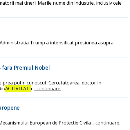
orii mai tineri. Marile nume din industrie, inclusiv cele
. Administratia Trump a intensificat presiunea asupra
s fara Premiul Nobel
e prea putin cunoscut. Cercetatoarea, doctor in
dio
ACTIVITATI
i.
...continuare.
europene
 Mecanismului European de Protectie Civila.
...continuare.