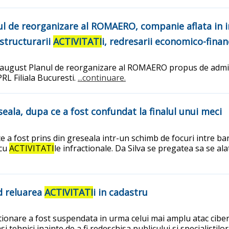
ul de reorganizare al ROMAERO, companie aflata in i
structurarii
ACTIVITATI
i, redresarii economico-finan
4 august Planul de reorganizare al ROMAERO propus de admi
RL Filiala Bucuresti.
...continuare.
eala, dupa ce a fost confundat la finalul unui meci
e a fost prins din greseala intr-un schimb de focuri intre ba
 cu
ACTIVITATI
le infractionale. Da Silva se pregatea sa se ala
d reluarea
ACTIVITATI
i in cadastru
nctionare a fost suspendata in urma celui mai amplu atac ciber
i tehnici inainte de a fi redeschisa publicului si specialisti