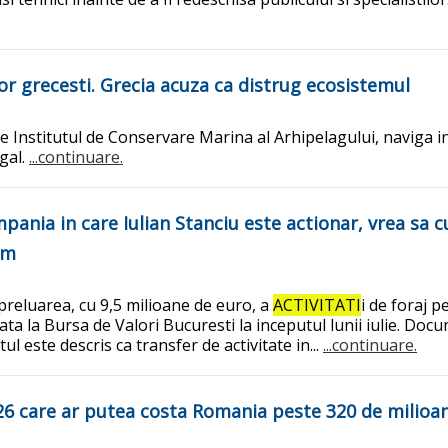
or grecesti. Grecia acuza ca distrug ecosistemul
 de Institutul de Conservare Marina al Arhipelagului, naviga i
gal.
...continuare.
mpania in care Iulian Stanciu este actionar, vrea sa
om
preluarea, cu 9,5 milioane de euro, a
ACTIVITATI
i de foraj 
ta la Bursa de Valori Bucuresti la inceputul lunii iulie. Doc
l este descris ca transfer de activitate in...
...continuare.
26 care ar putea costa Romania peste 320 de milioa