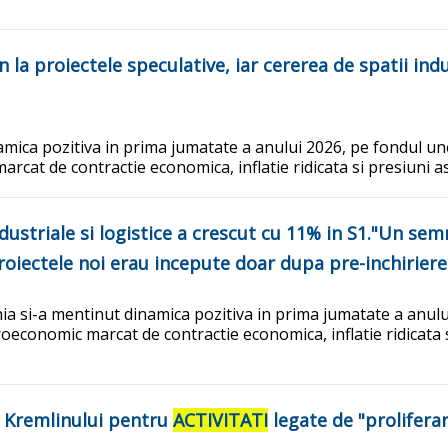
la proiectele speculative, iar cererea de spatii indu
amica pozitiva in prima jumatate a anului 2026, pe fondul unei
arcat de contractie economica, inflatie ridicata si presiuni
striale si logistice a crescut cu 11% in S1."Un semna
proiectele noi erau incepute doar dupa pre-inchirier
ia si-a mentinut dinamica pozitiva in prima jumatate a anului
croeconomic marcat de contractie economica, inflatie ridicata
e Kremlinului pentru
ACTIVITATI
legate de "prolifera