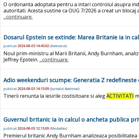
O ordonanta adoptata pentru a intari controlul asupra indu
autoritati. Acesta sustine ca OUG 7/2026 a creat un blocaj a
...continuare.
Dosarul Epstein se extinde: Marea Britanie ia in c
publicat
2026-08-05 14:45:02
(
Adevarul
)
Noul prim-ministru al Marii Britanii, Andy Burnham, analiz
Jeffrey Epstein.
...continuare.
Adio weekenduri scumpe: Generatia Z redefineste d
publicat
2026-08-05 14:15:09
(
Jurnalul-National
)
Tinerii renunta la iesirile costisitoare si aleg
ACTIVITATI
ma
Guvernul britanic ia in calcul o ancheta publica pri
publicat
2026-08-05 12:15:09
(
Mediafax
)
Premierul britanic Andy Burnham analizeaza posibilitatea 