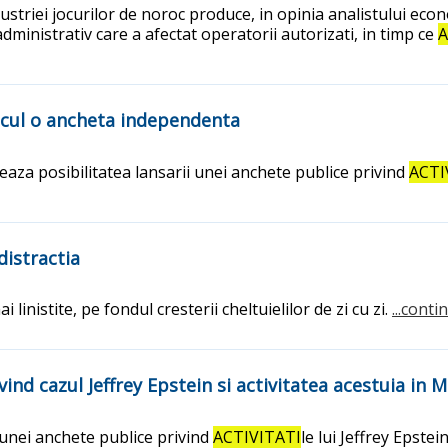
striei jocurilor de noroc produce, in opinia analistului econ
dministrativ care a afectat operatorii autorizati, in timp ce
A
alcul o ancheta independenta
eaza posibilitatea lansarii unei anchete publice privind
ACTI
istractia
i linistite, pe fondul cresterii cheltuielilor de zi cu zi.
...conti
vind cazul Jeffrey Epstein si activitatea acestuia in 
unei anchete publice privind
ACTIVITATI
le lui Jeffrey Epste