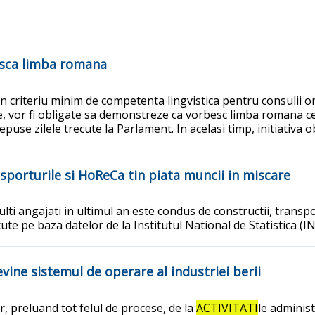
easca limba romana
 criteriu minim de competenta lingvistica pentru consulii onor
e, vor fi obligate sa demonstreze ca vorbesc limba romana ce
puse zilele trecute la Parlament. In acelasi timp, initiativa o
sporturile si HoReCa tin piata muncii in miscare
lti angajati in ultimul an este condus de constructii, transpo
cute pe baza datelor de la Institutul National de Statistica (I
vine sistemul de operare al industriei berii
lor, preluand tot felul de procese, de la
ACTIVITATI
le adminis