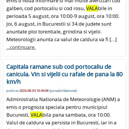
emis o noua informare si mai multe avertizari cod
galben, cod portocaliu si cod rosu,
VALA
bile in
perioada 5 august, ora 10:00-9 august, ora 10:00.
Joi, 6 august, in Bucurestii si 34 de judete sunt
anuntate ploi torentiale, grindina si vijelii.
Meteorologii anunta ca valul de caldura va fi […]
...continuare.
Capitala ramane sub cod portocaliu de
canicula. Vin si vijelii cu rafale de pana la 80
km/h
publicat
2026-08-05 10:45:08
(
Jurnalul-National
)
Administratia Nationala de Meteorologie (ANM) a
emis o prognoza speciala pentru municipiul
Bucuresti,
VALA
bila pana sambata, ora 10:00.
Valul de caldura va persista in Bucuresti, iar in a