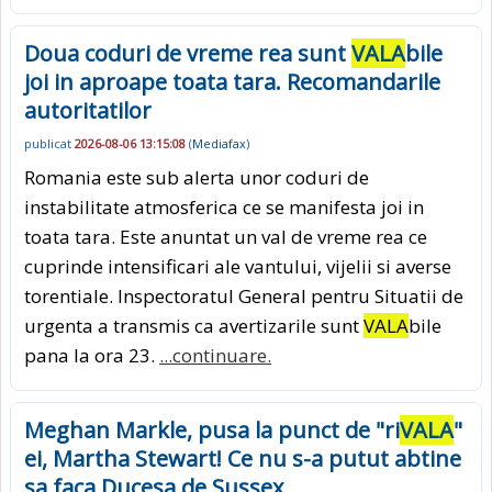
Doua coduri de vreme rea sunt
VALA
bile
joi in aproape toata tara. Recomandarile
autoritatilor
publicat
2026-08-06 13:15:08
(
Mediafax
)
Romania este sub alerta unor coduri de
instabilitate atmosferica ce se manifesta joi in
toata tara. Este anuntat un val de vreme rea ce
cuprinde intensificari ale vantului, vijelii si averse
torentiale. Inspectoratul General pentru Situatii de
urgenta a transmis ca avertizarile sunt
VALA
bile
pana la ora 23.
...continuare.
Meghan Markle, pusa la punct de "ri
VALA
"
ei, Martha Stewart! Ce nu s-a putut abtine
sa faca Ducesa de Sussex