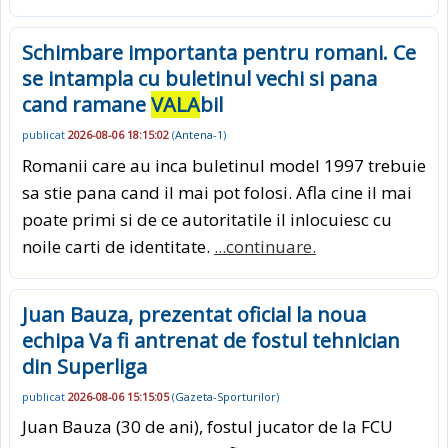
Schimbare importanta pentru romani. Ce
se intampla cu buletinul vechi si pana
cand ramane
VALA
bil
publicat
2026-08-06 18:15:02
(
Antena-1
)
Romanii care au inca buletinul model 1997 trebuie
sa stie pana cand il mai pot folosi. Afla cine il mai
poate primi si de ce autoritatile il inlocuiesc cu
noile carti de identitate.
...continuare.
Juan Bauza, prezentat oficial la noua
echipa Va fi antrenat de fostul tehnician
din Superliga
publicat
2026-08-06 15:15:05
(
Gazeta-Sporturilor
)
Juan Bauza (30 de ani), fostul jucator de la FCU