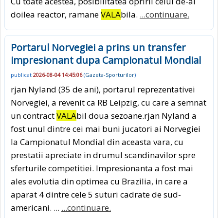
Cu toate acestea, posibilitatea opririi celui de-al
doilea reactor, ramane
VALA
bila.
...continuare.
Portarul Norvegiei a prins un transfer
impresionant dupa Campionatul Mondial
publicat
2026-08-04 14:45:06
(
Gazeta-Sporturilor
)
rjan Nyland (35 de ani), portarul reprezentativei
Norvegiei, a revenit ca RB Leipzig, cu care a semnat
un contract
VALA
bil doua sezoane.rjan Nyland a
fost unul dintre cei mai buni jucatori ai Norvegiei
la Campionatul Mondial din aceasta vara, cu
prestatii apreciate in drumul scandinavilor spre
sferturile competitiei. Impresionanta a fost mai
ales evolutia din optimea cu Brazilia, in care a
aparat 4 dintre cele 5 suturi cadrate de sud-
americani. ...
...continuare.