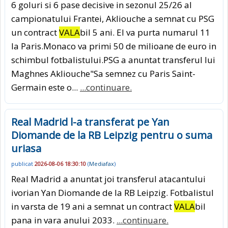
6 goluri si 6 pase decisive in sezonul 25/26 al
campionatului Frantei, Akliouche a semnat cu PSG
un contract
VALA
bil 5 ani. El va purta numarul 11
la Paris.Monaco va primi 50 de milioane de euro in
schimbul fotbalistului.PSG a anuntat transferul lui
Maghnes Akliouche"Sa semnez cu Paris Saint-
Germain este o...
...continuare.
Real Madrid l-a transferat pe Yan
Diomande de la RB Leipzig pentru o suma
uriasa
publicat
2026-08-06 18:30:10
(
Mediafax
)
Real Madrid a anuntat joi transferul atacantului
ivorian Yan Diomande de la RB Leipzig. Fotbalistul
in varsta de 19 ani a semnat un contract
VALA
bil
pana in vara anului 2033.
...continuare.