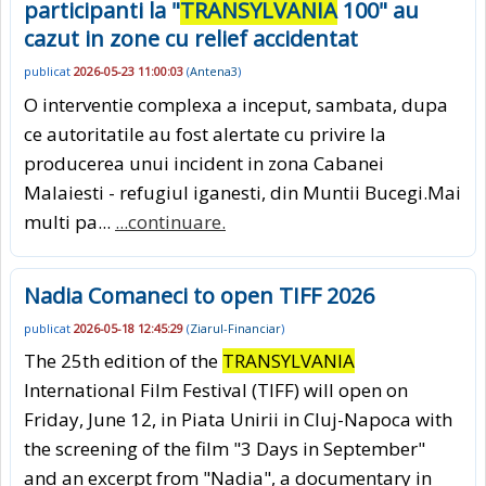
participanti la "
TRANSYLVANIA
100" au
cazut in zone cu relief accidentat
publicat
2026-05-23 11:00:03
(
Antena3
)
O interventie complexa a inceput, sambata, dupa
ce autoritatile au fost alertate cu privire la
producerea unui incident in zona Cabanei
Malaiesti - refugiul iganesti, din Muntii Bucegi.Mai
multi pa...
...continuare.
Nadia Comaneci to open TIFF 2026
publicat
2026-05-18 12:45:29
(
Ziarul-Financiar
)
The 25th edition of the
TRANSYLVANIA
International Film Festival (TIFF) will open on
Friday, June 12, in Piata Unirii in Cluj-Napoca with
the screening of the film "3 Days in September"
and an excerpt from "Nadia", a documentary in