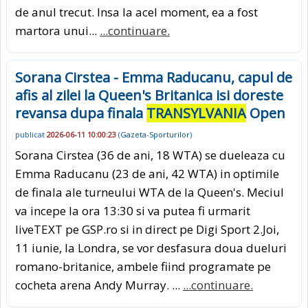
de anul trecut. Insa la acel moment, ea a fost
martora unui...
...continuare.
Sorana Cirstea - Emma Raducanu, capul de
afis al zilei la Queen's Britanica isi doreste
revansa dupa finala
TRANSYLVANIA
Open
publicat
2026-06-11 10:00:23
(
Gazeta-Sporturilor
)
Sorana Cirstea (36 de ani, 18 WTA) se dueleaza cu
Emma Raducanu (23 de ani, 42 WTA) in optimile
de finala ale turneului WTA de la Queen's. Meciul
va incepe la ora 13:30 si va putea fi urmarit
liveTEXT pe GSP.ro si in direct pe Digi Sport 2.Joi,
11 iunie, la Londra, se vor desfasura doua dueluri
romano-britanice, ambele fiind programate pe
cocheta arena Andy Murray. ...
...continuare.