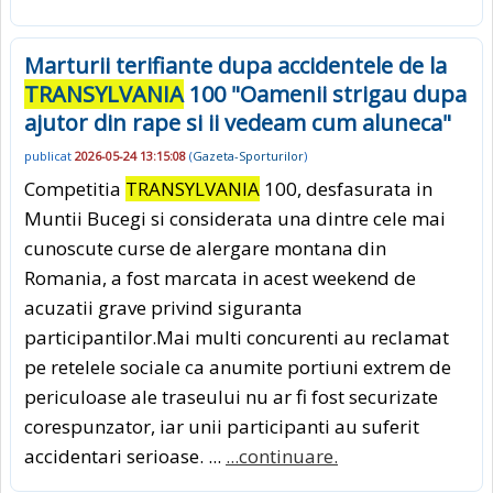
Marturii terifiante dupa accidentele de la
TRANSYLVANIA
100 "Oamenii strigau dupa
ajutor din rape si ii vedeam cum aluneca"
publicat
2026-05-24 13:15:08
(
Gazeta-Sporturilor
)
Competitia
TRANSYLVANIA
100, desfasurata in
Muntii Bucegi si considerata una dintre cele mai
cunoscute curse de alergare montana din
Romania, a fost marcata in acest weekend de
acuzatii grave privind siguranta
participantilor.Mai multi concurenti au reclamat
pe retelele sociale ca anumite portiuni extrem de
periculoase ale traseului nu ar fi fost securizate
corespunzator, iar unii participanti au suferit
accidentari serioase. ...
...continuare.