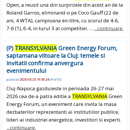
Open, a reusit una din surprizele din acest an de la
Roland Garros, eliminand-o pe Coco Gauff (22 de
ani, 4 WTA), campioana en-titre, cu scorul de 4-6,
7-6 (1), 6-4, in turul 3 al competitiei. ...
...continuare.
(P)
TRANSYLVANIA
Green Energy Forum,
saptamana viitoare la Cluj: temele si
invitatii confirma anvergura
evenimentului
publicat
2026-05-25 19:30:24
(
ProTV
)
Cluj-Napoca gazduieste in perioada 26-27 mai
2026 cea de-a patra editie a
TRANSYLVANIA
Green
Energy Forum, un eveniment care invita la masa
dezbaterilor reprezentanti ai institutiilor publice,
lideri ai industriei energetice, investitori si experti.
...continuare.