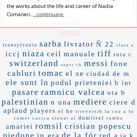
the works about the life and career of Nadia
Comaneci.
...continuare.
EMAG
sarba
livrator
Ñ 22
transylvania
clase a
niaza
tiff
ceil
iccj
manuale
ruta c
switzerland
messi
fone
super ch
tomac
cabluri
el se
ciudad de m
ele sunt în
podul prieteniei
b int
pasare
ramnicu valcea
uta b
palestinian
mediere
ciere d
n una
aplaud
players
el he
irreversib
la cea
a la
dumitrel
comer
cacica
sional al
rumbo
romsil
cristian popescu
amariei
piedone
de la fór
in era
red a
ja k