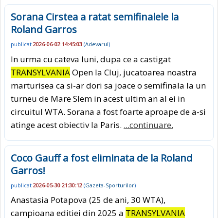
Sorana Cirstea a ratat semifinalele la
Roland Garros
publicat
2026-06-02 14:45:03
(
Adevarul
)
In urma cu cateva luni, dupa ce a castigat
TRANSYLVANIA
Open la Cluj, jucatoarea noastra
marturisea ca si-ar dori sa joace o semifinala la un
turneu de Mare Slem in acest ultim an al ei in
circuitul WTA. Sorana a fost foarte aproape de a-si
atinge acest obiectiv la Paris.
...continuare.
Coco Gauff a fost eliminata de la Roland
Garros!
publicat
2026-05-30 21:30:12
(
Gazeta-Sporturilor
)
Anastasia Potapova (25 de ani, 30 WTA),
campioana editiei din 2025 a
TRANSYLVANIA