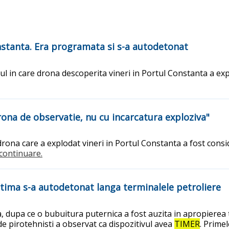
stanta. Era programata si s-a autodetonat
l in care drona descoperita vineri in Portul Constanta a exp
drona de observatie, nu cu incarcatura exploziva"
drona care a explodat vineri in Portul Constanta a fost conside
..continuare.
ima s-a autodetonat langa terminalele petroliere
 dupa ce o bubuitura puternica a fost auzita in apropierea 
e pirotehnisti a observat ca dispozitivul avea
TIMER
. Prime