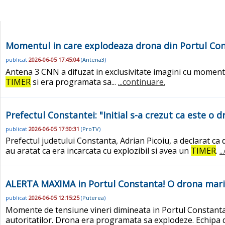
Momentul in care explodeaza drona din Portul Con
publicat
2026-06-05 17:45:04
(
Antena3
)
Antena 3 CNN a difuzat in exclusivitate imagini cu momentu
TIMER
si era programata sa...
...continuare.
Prefectul Constantei: "Initial s-a crezut ca este o 
publicat
2026-06-05 17:30:31
(
ProTV
)
Prefectul judetului Constanta, Adrian Picoiu, a declarat ca 
au aratat ca era incarcata cu explozibil si avea un
TIMER
.
.
ALERTA MAXIMA in Portul Constanta! O drona marit
publicat
2026-06-05 12:15:25
(
Puterea
)
Momente de tensiune vineri dimineata in Portul Constanta,
autoritatilor. Drona era programata sa explodeze. Echipa d