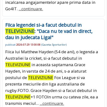
incalcarea angajamentelor apare prima data in
Go4IT.
...continuare.
Fiica legendei si-a facut debutul in
TELEVIZIUNE
: "Daca nu te vad in direct,
dau in judecata Liga!"
publicat
2026-07-29 13:00:08
(
Gazeta-Sporturilor
)
Fiica lui Matthew Hayden (54 de ani), o legenda a
Australiei la cricket, si-a facut debutul in
TELEVIZIUNE
in aceasta saptamana.Grace
Hayden, in varsta de 24 de ani, s-a alaturat
postului de
TELEVIZIUNE
Fox League si va
prezenta meciurile din liga australiana de
rugby.FOTO. Grace Hayden si-a facut debutul in
TELEVIZIUNE
+1 FOTOIn urma cu cateva zile, ea a
transmis meciul...
...continuare.