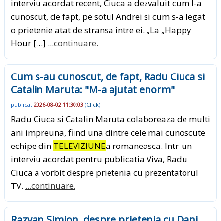
interviu acordat recent, Ciuca a dezvaluit cum l-a
cunoscut, de fapt, pe sotul Andrei si cum s-a legat
o prietenie atat de stransa intre ei. „La „Happy
Hour […]
...continuare.
Cum s-au cunoscut, de fapt, Radu Ciuca si
Catalin Maruta: "M-a ajutat enorm"
publicat
2026-08-02 11:30:03
(
Click
)
Radu Ciuca si Catalin Maruta colaboreaza de multi
ani impreuna, fiind una dintre cele mai cunoscute
echipe din
TELEVIZIUNE
a romaneasca. Intr-un
interviu acordat pentru publicatia Viva, Radu
Ciuca a vorbit despre prietenia cu prezentatorul
TV.
...continuare.
Razvan Simion, despre prietenia cu Dani