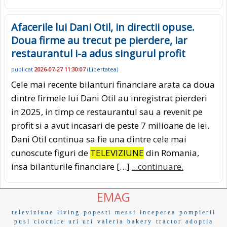
Afacerile lui Dani Otil, in directii opuse.
Doua firme au trecut pe pierdere, iar
restaurantul i-a adus singurul profit
publicat
2026-07-27 11:30:07
(
Libertatea
)
Cele mai recente bilanturi financiare arata ca doua
dintre firmele lui Dani Otil au inregistrat pierderi
in 2025, in timp ce restaurantul sau a revenit pe
profit si a avut incasari de peste 7 milioane de lei.
Dani Otil continua sa fie una dintre cele mai
cunoscute figuri de
TELEVIZIUNE
din Romania,
insa bilanturile financiare […]
...continuare.
EMAG
televiziune
living
popesti
messi
inceperea
pompierii
pusl
ciocnire
uri uri
valeria
bakery
tractor
adoptia