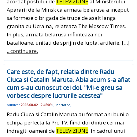
acordat postului de
TELEVIZIUNE
al Ministerului
Apararii de la Minsk ca armata belarusa a inceput
sa formeze o brigada de trupe de asalt langa
granita cu Ucraina, relateaza The Moscow Times.
In plus, armata belarusa infiinteaza noi
batalioane, unitati de sprijin de lupta, artilerie, […]
...continuare.
Care este, de fapt, relatia dintre Radu
Ciuca si Catalin Maruta. Abia acum s-a aflat
cum s-au cunoscut cei doi. "Mi-e greu sa
vorbesc despre lucrurile acestea"
publicat
2026-08-02 12:45:09
(
Libertatea
)
Radu Ciuca si Catalin Maruta au format ani buni o
echipa perfecta la Pro TV, fiind doi dintre cei mai
indragiti oameni de
TELEVIZIUNE
. In cadrul unui