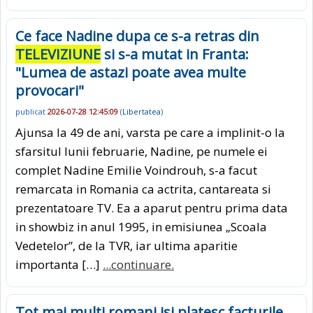
Ce face Nadine dupa ce s-a retras din
TELEVIZIUNE
si s-a mutat in Franta:
"Lumea de astazi poate avea multe
provocari"
publicat
2026-07-28 12:45:09
(
Libertatea
)
Ajunsa la 49 de ani, varsta pe care a implinit-o la
sfarsitul lunii februarie, Nadine, pe numele ei
complet Nadine Emilie Voindrouh, s-a facut
remarcata in Romania ca actrita, cantareata si
prezentatoare TV. Ea a aparut pentru prima data
in showbiz in anul 1995, in emisiunea „Scoala
Vedetelor”, de la TVR, iar ultima aparitie
importanta […]
...continuare.
Tot mai multi romani isi platesc facturile