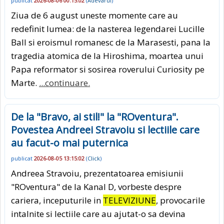
publicat
2026-08-06 00:15:02
(
Adevarul
)
Ziua de 6 august uneste momente care au
redefinit lumea: de la nasterea legendarei Lucille
Ball si eroismul romanesc de la Marasesti, pana la
tragedia atomica de la Hiroshima, moartea unui
Papa reformator si sosirea roverului Curiosity pe
Marte.
...continuare.
De la "Bravo, ai stil!" la "ROventura".
Povestea Andreei Stravoiu si lectiile care
au facut-o mai puternica
publicat
2026-08-05 13:15:02
(
Click
)
Andreea Stravoiu, prezentatoarea emisiunii
"ROventura" de la Kanal D, vorbeste despre
cariera, inceputurile in
TELEVIZIUNE
, provocarile
intalnite si lectiile care au ajutat-o sa devina