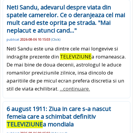
Neti Sandu, adevarul despre viata din
spatele camerelor. Ce o deranjeaza cel mai
mult cand este oprita pe strada. "Mai
neplacut e atunci cand..."
publicat
2026-08-06 10:15:03
(
Click
)
Neti Sandu este una dintre cele mai longevive si
indragite prezente din
TELEVIZIUNE
a romaneasca.
De mai bine de doua decenii, astrologul le aduce
romanilor previziunile zilnice, insa dincolo de
aparitiile de pe micul ecran prefera discretia si un
stil de viata echilibrat.
...continuare.
6 august 1911: Ziua in care s-a nascut
femeia care a schimbat definitiv
TELEVIZIUNE
a mondiala