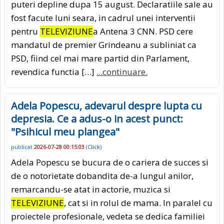
puteri depline dupa 15 august. Declaratiile sale au
fost facute luni seara, in cadrul unei interventii
pentru
TELEVIZIUNE
a Antena 3 CNN. PSD cere
mandatul de premier Grindeanu a subliniat ca
PSD, fiind cel mai mare partid din Parlament,
revendica functia […]
...continuare.
Adela Popescu, adevarul despre lupta cu
depresia. Ce a adus-o in acest punct:
"Psihicul meu plangea"
publicat
2026-07-28 00:15:03
(
Click
)
Adela Popescu se bucura de o cariera de succes si
de o notorietate dobandita de-a lungul anilor,
remarcandu-se atat in actorie, muzica si
TELEVIZIUNE
, cat si in rolul de mama. In paralel cu
proiectele profesionale, vedeta se dedica familiei