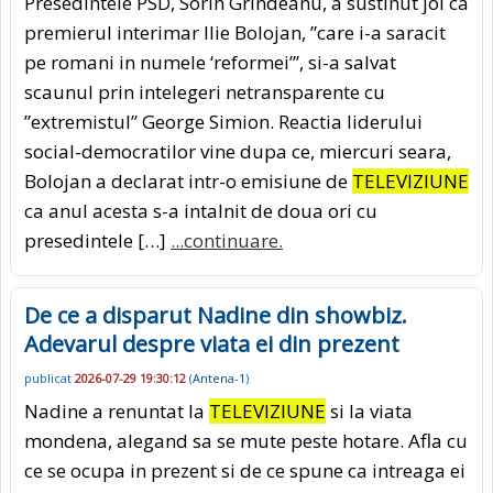
Presedintele PSD, Sorin Grindeanu, a sustinut joi ca
premierul interimar Ilie Bolojan, ”care i-a saracit
pe romani in numele ‘reformei”’, si-a salvat
scaunul prin intelegeri netransparente cu
”extremistul” George Simion. Reactia liderului
social-democratilor vine dupa ce, miercuri seara,
Bolojan a declarat intr-o emisiune de
TELEVIZIUNE
ca anul acesta s-a intalnit de doua ori cu
presedintele […]
...continuare.
De ce a disparut Nadine din showbiz.
Adevarul despre viata ei din prezent
publicat
2026-07-29 19:30:12
(
Antena-1
)
Nadine a renuntat la
TELEVIZIUNE
si la viata
mondena, alegand sa se mute peste hotare. Afla cu
ce se ocupa in prezent si de ce spune ca intreaga ei