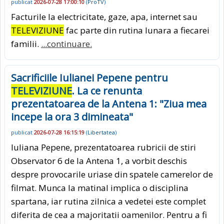
publicat
2026-07-28 17:00:10
(
ProTV
)
Facturile la electricitate, gaze, apa, internet sau
TELEVIZIUNE
fac parte din rutina lunara a fiecarei
familii.
...continuare.
Sacrificiile Iulianei Pepene pentru
TELEVIZIUNE
. La ce renunta
prezentatoarea de la Antena 1: "Ziua mea
incepe la ora 3 dimineata"
publicat
2026-07-28 16:15:19
(
Libertatea
)
Iuliana Pepene, prezentatoarea rubricii de stiri
Observator 6 de la Antena 1, a vorbit deschis
despre provocarile uriase din spatele camerelor de
filmat. Munca la matinal implica o disciplina
spartana, iar rutina zilnica a vedetei este complet
diferita de cea a majoritatii oamenilor. Pentru a fi