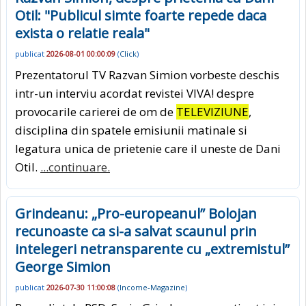
Otil: "Publicul simte foarte repede daca
exista o relatie reala"
publicat
2026-08-01 00:00:09
(
Click
)
Prezentatorul TV Razvan Simion vorbeste deschis
intr-un interviu acordat revistei VIVA! despre
provocarile carierei de om de
TELEVIZIUNE
,
disciplina din spatele emisiunii matinale si
legatura unica de prietenie care il uneste de Dani
Otil.
...continuare.
Grindeanu: „Pro-europeanul” Bolojan
recunoaste ca si-a salvat scaunul prin
intelegeri netransparente cu „extremistul”
George Simion
publicat
2026-07-30 11:00:08
(
Income-Magazine
)