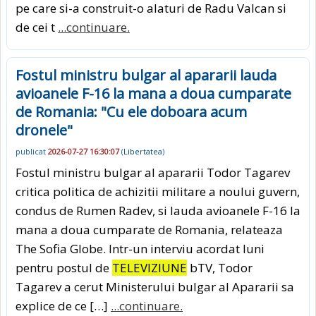
pe care si-a construit-o alaturi de Radu Valcan si
de cei t
...continuare.
Fostul ministru bulgar al apararii lauda
avioanele F-16 la mana a doua cumparate
de Romania: "Cu ele doboara acum
dronele"
publicat
2026-07-27 16:30:07
(
Libertatea
)
Fostul ministru bulgar al apararii Todor Tagarev
critica politica de achizitii militare a noului guvern,
condus de Rumen Radev, si lauda avioanele F-16 la
mana a doua cumparate de Romania, relateaza
The Sofia Globe. Intr-un interviu acordat luni
pentru postul de
TELEVIZIUNE
bTV, Todor
Tagarev a cerut Ministerului bulgar al Apararii sa
explice de ce […]
...continuare.