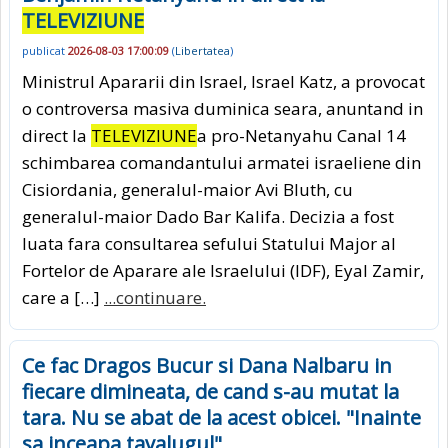
TELEVIZIUNE
publicat
2026-08-03 17:00:09
(
Libertatea
)
Ministrul Apararii din Israel, Israel Katz, a provocat
o controversa masiva duminica seara, anuntand in
direct la
TELEVIZIUNE
a pro-Netanyahu Canal 14
schimbarea comandantului armatei israeliene din
Cisiordania, generalul-maior Avi Bluth, cu
generalul-maior Dado Bar Kalifa. Decizia a fost
luata fara consultarea sefului Statului Major al
Fortelor de Aparare ale Israelului (IDF), Eyal Zamir,
care a […]
...continuare.
Ce fac Dragos Bucur si Dana Nalbaru in
fiecare dimineata, de cand s-au mutat la
tara. Nu se abat de la acest obicei. "Inainte
sa inceapa tavalugul"