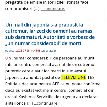
pregatita de emisie in zorii zilei, stirista face
compromisuri […]
...continuare.
Un mall din Japonia s-a prabusit la
cutremur, iar zeci de oameni au ramas
sub daramaturi. Autoritatile vorbesc de
„un numar considerabil” de morti
publicat
2026-07-28 14:45:08
(
Libertatea
)
Un „numar considerabil” de persoane au murit
intr-un centru comercial avariat de un cutremur
puternic care a avut loc marti in sud-vestul
Japoniei, a anuntat postul de
TELEVIZIUNE
TBS.
Politia a declarat pentru AFP ca nu poate confirma
daca au existat victime in centrul comercial din
orasul Kashima. Serviciile de urgenta au declarat
anterior ca […]
...continuare.