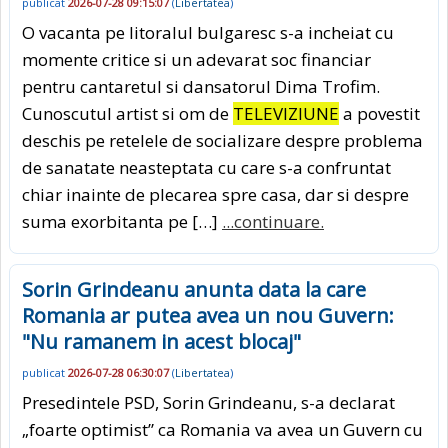
publicat
2026-07-28 09:15:07
(
Libertatea
)
O vacanta pe litoralul bulgaresc s-a incheiat cu
momente critice si un adevarat soc financiar
pentru cantaretul si dansatorul Dima Trofim.
Cunoscutul artist si om de
TELEVIZIUNE
a povestit
deschis pe retelele de socializare despre problema
de sanatate neasteptata cu care s-a confruntat
chiar inainte de plecarea spre casa, dar si despre
suma exorbitanta pe […]
...continuare.
Sorin Grindeanu anunta data la care
Romania ar putea avea un nou Guvern:
"Nu ramanem in acest blocaj"
publicat
2026-07-28 06:30:07
(
Libertatea
)
Presedintele PSD, Sorin Grindeanu, s-a declarat
„foarte optimist” ca Romania va avea un Guvern cu