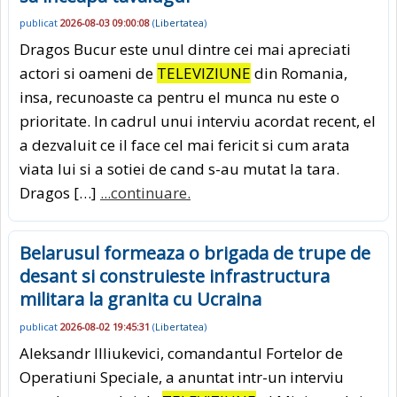
publicat
2026-08-03 09:00:08
(
Libertatea
)
Dragos Bucur este unul dintre cei mai apreciati
actori si oameni de
TELEVIZIUNE
din Romania,
insa, recunoaste ca pentru el munca nu este o
prioritate. In cadrul unui interviu acordat recent, el
a dezvaluit ce il face cel mai fericit si cum arata
viata lui si a sotiei de cand s-au mutat la tara.
Dragos […]
...continuare.
Belarusul formeaza o brigada de trupe de
desant si construieste infrastructura
militara la granita cu Ucraina
publicat
2026-08-02 19:45:31
(
Libertatea
)
Aleksandr Illiukevici, comandantul Fortelor de
Operatiuni Speciale, a anuntat intr-un interviu