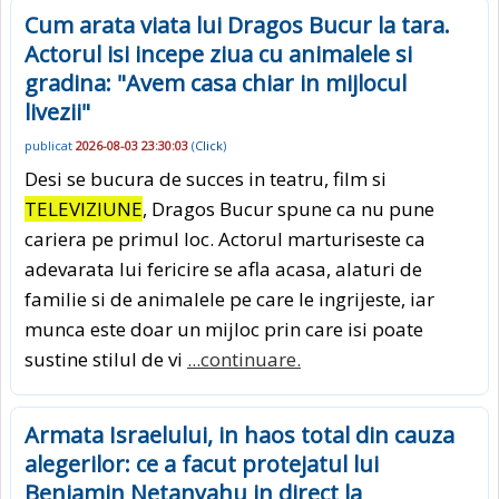
Cum arata viata lui Dragos Bucur la tara.
Actorul isi incepe ziua cu animalele si
gradina: "Avem casa chiar in mijlocul
livezii"
publicat
2026-08-03 23:30:03
(
Click
)
Desi se bucura de succes in teatru, film si
TELEVIZIUNE
, Dragos Bucur spune ca nu pune
cariera pe primul loc. Actorul marturiseste ca
adevarata lui fericire se afla acasa, alaturi de
familie si de animalele pe care le ingrijeste, iar
munca este doar un mijloc prin care isi poate
sustine stilul de vi
...continuare.
Armata Israelului, in haos total din cauza
alegerilor: ce a facut protejatul lui
Benjamin Netanyahu in direct la