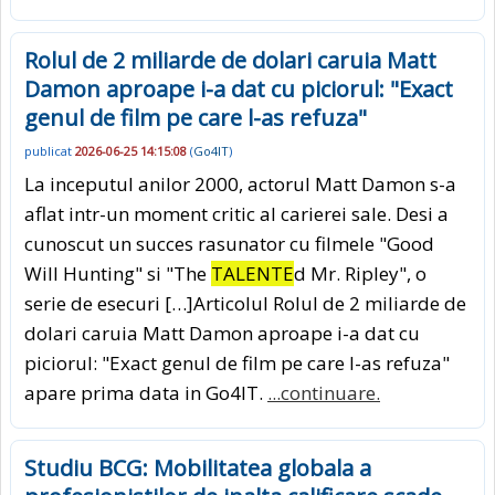
Rolul de 2 miliarde de dolari caruia Matt
Damon aproape i-a dat cu piciorul: "Exact
genul de film pe care l-as refuza"
publicat
2026-06-25 14:15:08
(
Go4IT
)
La inceputul anilor 2000, actorul Matt Damon s-a
aflat intr-un moment critic al carierei sale. Desi a
cunoscut un succes rasunator cu filmele "Good
Will Hunting" si "The
TALENTE
d Mr. Ripley", o
serie de esecuri […]Articolul Rolul de 2 miliarde de
dolari caruia Matt Damon aproape i-a dat cu
piciorul: "Exact genul de film pe care l-as refuza"
apare prima data in Go4IT.
...continuare.
Studiu BCG: Mobilitatea globala a