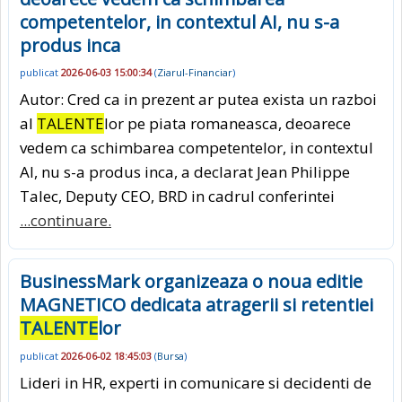
competentelor, in contextul AI, nu s-a
produs inca
publicat
2026-06-03 15:00:34
(
Ziarul-Financiar
)
Autor: Cred ca in prezent ar putea exista un razboi
al
TALENTE
lor pe piata romaneasca, deoarece
vedem ca schimbarea competentelor, in contextul
AI, nu s-a produs inca, a declarat Jean Philippe
Talec, Deputy CEO, BRD in cadrul conferintei
...continuare.
BusinessMark organizeaza o noua editie
MAGNETICO dedicata atragerii si retentiei
TALENTE
lor
publicat
2026-06-02 18:45:03
(
Bursa
)
Lideri in HR, experti in comunicare si decidenti de