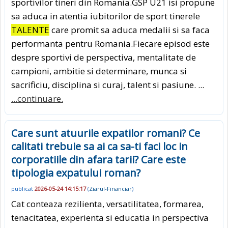
sportivilor tineri din Romania.GSP U21 isi propune
sa aduca in atentia iubitorilor de sport tinerele
TALENTE
care promit sa aduca medalii si sa faca
performanta pentru Romania.Fiecare episod este
despre sportivi de perspectiva, mentalitate de
campioni, ambitie si determinare, munca si
sacrificiu, disciplina si curaj, talent si pasiune. ...
...continuare.
Care sunt atuurile expatilor romani? Ce
calitati trebuie sa ai ca sa-ti faci loc in
corporatiile din afara tarii? Care este
tipologia expatului roman?
publicat
2026-05-24 14:15:17
(
Ziarul-Financiar
)
Cat conteaza rezilienta, versatilitatea, formarea,
tenacitatea, experienta si educatia in perspectiva