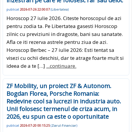
inzestrari pe care le folosesc rar sau deloc
publicat
2026-07-26 22:00:07
(
Libertatea
)
Horoscop 27 iulie 2026. Citeste horoscopul de azi
pentru zodia ta. Pe Libertatea gasesti Horoscop
zilnic cu previziuni in dragoste, bani sau sanatate.
Afla ce iti rezerva astrele pentru ziua de azi.
Horoscop Berbec – 27 iulie 2026: Esti tentat sa
visezi cu ochii deschisi, dar te atrage foarte mult si
ideea de a te […]
...continuare.
ZF Mobility, un proiect ZF & Autonom.
Bogdan Florea, Porsche Romania:
Redevine cool sa lucrezi in industria auto.
Unii folosesc termenul de criza acum, in
2026, eu spun ca este o oportunitate
publicat
2026-07-20 00:15:25
(
Ziarul-Financiar
)