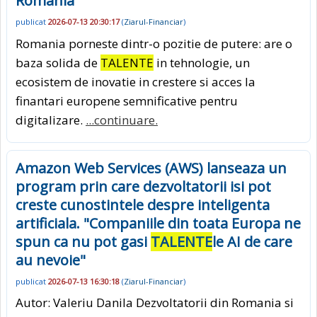
Romania
publicat
2026-07-13 20:30:17
(
Ziarul-Financiar
)
Romania porneste dintr-o pozitie de putere: are o
baza solida de
TALENTE
in tehnologie, un
ecosistem de inovatie in crestere si acces la
finantari europene semnificative pentru
digitalizare.
...continuare.
Amazon Web Services (AWS) lanseaza un
program prin care dezvoltatorii isi pot
creste cunostintele despre inteligenta
artificiala. "Companiile din toata Europa ne
spun ca nu pot gasi
TALENTE
le AI de care
au nevoie"
publicat
2026-07-13 16:30:18
(
Ziarul-Financiar
)
Autor: Valeriu Danila Dezvoltatorii din Romania si