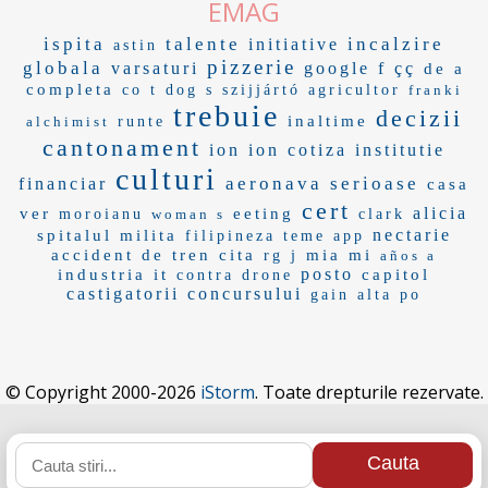
EMAG
ispita
talente
incalzire
initiative
astin
pizzerie
globala
varsaturi
google f
çç
de a
completa
co t
dog s
szijjártó
agricultor
franki
trebuie
decizii
inaltime
alchimist
runte
cantonament
ion ion
cotiza
institutie
culturi
aeronava
serioase
financiar
casa
cert
alicia
ver
eeting
moroianu
woman s
clark
nectarie
spitalul milita
filipineza
teme app
accident de tren
cita
mia mi
rg j
años a
posto
industria it
capitol
contra drone
castigatorii concursului
gain
alta po
© Copyright 2000-2026
iStorm
. Toate drepturile rezervate.