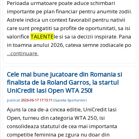
Perioada urmatoare poate aduce schimbari
importante pe plan financiar pentru anumite zodii.
Astrele indica un context favorabil pentru nativii
care sunt pregatiti sa profite de oportunitati, sa isi
valorifice
TALENTE
le si sa ia decizii inspirate. Pana
in toamna anului 2026, cateva semne zodiacale po
...continuare.
Cele mai bune jucatoare din Romania si
finalista de la Roland Garros, la startul
UniCredit Iasi Open WTA 250!
publicat
2026-06-17 17:15:11
(
Gazeta-Sporturilor
)
Ajuns la cea de-a cincea editie, UniCredit Iasi
Open, turneu din categoria WTA 250, isi
consolideaza statutul de cea mai importanta
competitie feminina pe zgura nu doar din