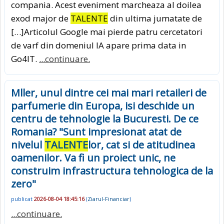
compania. Acest eveniment marcheaza al doilea
exod major de
TALENTE
din ultima jumatate de
[…]Articolul Google mai pierde patru cercetatori
de varf din domeniul IA apare prima data in
Go4IT.
...continuare.
Mller, unul dintre cei mai mari retaileri de
parfumerie din Europa, isi deschide un
centru de tehnologie la Bucuresti. De ce
Romania? "Sunt impresionat atat de
nivelul
TALENTE
lor, cat si de atitudinea
oamenilor. Va fi un proiect unic, ne
construim infrastructura tehnologica de la
zero"
publicat
2026-08-04 18:45:16
(
Ziarul-Financiar
)
...continuare.