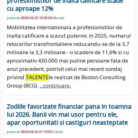
profesionistilor de inalta calificare scade
cu aproape 12%
publicat
2026-06-25 12:00:04
(
Bursa
)
Mobilitatea internationala a profesionistilor de
inalta calificare a scazut puternic in 2025, numarul
relocarilor transfrontaliere reducandu-se de la 3,7
milioane la 3,3 milioane - o scadere de 11,6% si cu
aproximativ 430.000 mai putine persoane fata de
anul precedent, potrivit celui mai recent sondaj
privind
TALENTE
le realizat de Boston Consulting
Group (BCG).
...continuare.
Zodiile favorizate financiar pana in toamna
lui 2026. Banii vin mai usor pentru ele,
apar oportunitati si castiguri neasteptate
publicat
2026-06-22 01:15:03
(
Click
)