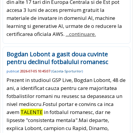
din alte 17 tari din Europa Centrala si de Est pot
accesa 3 luni de acces premium gratuit la
materiale de invatare in domeniul AI, machine
learning si generative AI, urmate de o reducere la
certificarea oficiala AWS.
...continuare.
Bogdan Lobont a gasit doua cuvinte
pentru declinul fotbalului romanesc
publicat
2026-07-05 10:45:07
(
Gazeta-Sporturilor
)
Prezent in studioul GSP Live, Bogdan Lobont, 48 de
ani, a identificat cauza pentru care majoritatea
fotbalistilor romani nu reusesc sa depaseasca un
nivel mediocru.Fostul portar e convins ca inca
avem
TALENTE
in fotbalul romanesc, dar ne
lipseste "consistenta mentala".Mai departe,
explica Lobont, campion cu Rapid, Dinamo,