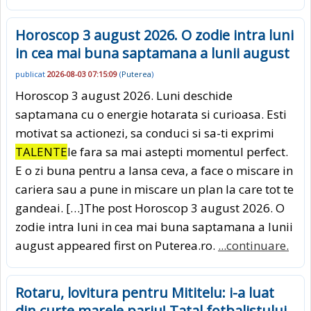
Horoscop 3 august 2026. O zodie intra luni
in cea mai buna saptamana a lunii august
publicat
2026-08-03 07:15:09
(
Puterea
)
Horoscop 3 august 2026. Luni deschide
saptamana cu o energie hotarata si curioasa. Esti
motivat sa actionezi, sa conduci si sa-ti exprimi
TALENTE
le fara sa mai astepti momentul perfect.
E o zi buna pentru a lansa ceva, a face o miscare in
cariera sau a pune in miscare un plan la care tot te
gandeai. […]The post Horoscop 3 august 2026. O
zodie intra luni in cea mai buna saptamana a lunii
august appeared first on Puterea.ro.
...continuare.
Rotaru, lovitura pentru Mititelu: i-a luat
din curte marele pariu! Tatal fotbalistului