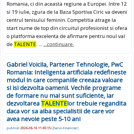
Romania, ci din aceasta regiune a Europei. Intre 12
si 19 iulie, zgura de la Baza Sportiva Ciric va deveni
centrul tenisului feminin. Competitia atrage la
start nume de top din circuitul profesionist si ofera
o platforma excelenta de afirmare pentru noul val
de
TALENTE
. ...
...continuare.
Gabriel Voicila, Partener Tehnologie, PwC
Romania: Inteligenta artificiala redefineste
modul in care companiile creeaza valoare
si isi dezvolta oamenii. Vechile programe
de formare nu mai sunt suficiente, iar
dezvoltarea
TALENTE
lor trebuie regandita
daca vor sa aiba specialistii de care vor
avea nevoie peste 5-10 ani
publicat
2026-06-16 11:45:15
(
Ziarul-Financiar
)