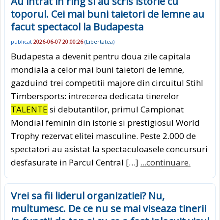
Au intrat in ring si au scris istorie cu
toporul. Cei mai buni taietori de lemne au
facut spectacol la Budapesta
publicat
2026-06-07 20:00:26
(
Libertatea
)
Budapesta a devenit pentru doua zile capitala
mondiala a celor mai buni taietori de lemne,
gazduind trei competitii majore din circuitul Stihl
Timbersports: intrecerea dedicata tinerelor
TALENTE
si debutantilor, primul Campionat
Mondial feminin din istorie si prestigiosul World
Trophy rezervat elitei masculine. Peste 2.000 de
spectatori au asistat la spectaculoasele concursuri
desfasurate in Parcul Central […]
...continuare.
Vrei sa fii liderul organizatiei? Nu,
multumesc. De ce nu se mai viseaza tinerii