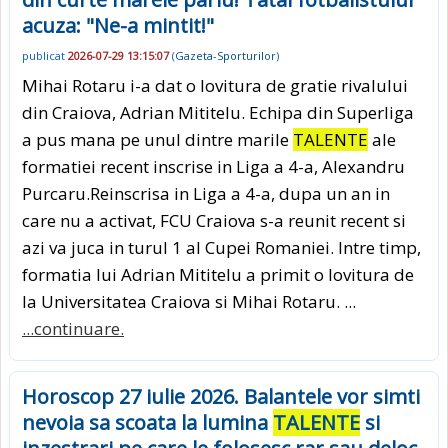
acuza: "Ne-a mintit!"
publicat
2026-07-29 13:15:07
(
Gazeta-Sporturilor
)
Mihai Rotaru i-a dat o lovitura de gratie rivalului
din Craiova, Adrian Mititelu. Echipa din Superliga
a pus mana pe unul dintre marile
TALENTE
ale
formatiei recent inscrise in Liga a 4-a, Alexandru
Purcaru.Reinscrisa in Liga a 4-a, dupa un an in
care nu a activat, FCU Craiova s-a reunit recent si
azi va juca in turul 1 al Cupei Romaniei. Intre timp,
formatia lui Adrian Mititelu a primit o lovitura de
la Universitatea Craiova si Mihai Rotaru. ...
...continuare.
Horoscop 27 iulie 2026. Balantele vor simti
nevoia sa scoata la lumina
TALENTE
si