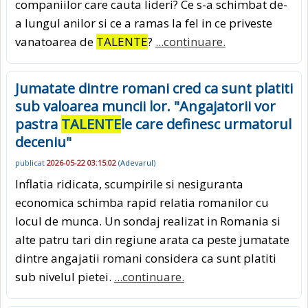
companiilor care cauta lideri? Ce s-a schimbat de-
a lungul anilor si ce a ramas la fel in ce priveste
vanatoarea de
TALENTE
?
...continuare.
Jumatate dintre romani cred ca sunt platiti
sub valoarea muncii lor. "Angajatorii vor
pastra
TALENTE
le care definesc urmatorul
deceniu"
publicat
2026-05-22 03:15:02
(
Adevarul
)
Inflatia ridicata, scumpirile si nesiguranta
economica schimba rapid relatia romanilor cu
locul de munca. Un sondaj realizat in Romania si
alte patru tari din regiune arata ca peste jumatate
dintre angajatii romani considera ca sunt platiti
sub nivelul pietei.
...continuare.