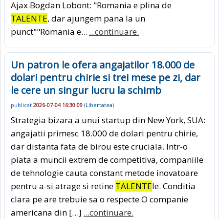
Ajax.Bogdan Lobont: "Romania e plina de
TALENTE
, dar ajungem pana la un
punct""Romania e...
...continuare.
Un patron le ofera angajatilor 18.000 de
dolari pentru chirie si trei mese pe zi, dar
le cere un singur lucru la schimb
publicat
2026-07-04 16:30:09
(
Libertatea
)
Strategia bizara a unui startup din New York, SUA:
angajatii primesc 18.000 de dolari pentru chirie,
dar distanta fata de birou este cruciala. Intr-o
piata a muncii extrem de competitiva, companiile
de tehnologie cauta constant metode inovatoare
pentru a-si atrage si retine
TALENTE
le. Conditia
clara pe are trebuie sa o respecte O companie
americana din […]
...continuare.