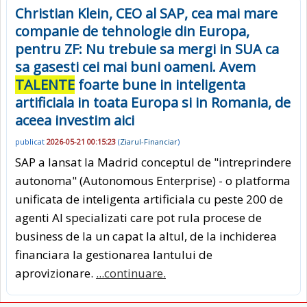
Christian Klein, CEO al SAP, cea mai mare
companie de tehnologie din Europa,
pentru ZF: Nu trebuie sa mergi in SUA ca
sa gasesti cei mai buni oameni. Avem
TALENTE
foarte bune in inteligenta
artificiala in toata Europa si in Romania, de
aceea investim aici
publicat
2026-05-21 00:15:23
(
Ziarul-Financiar
)
SAP a lansat la Madrid conceptul de "intreprindere
autonoma" (Autonomous Enterprise) - o platforma
unificata de inteligenta artificiala cu peste 200 de
agenti AI specializati care pot rula procese de
business de la un capat la altul, de la inchiderea
financiara la gestionarea lantului de
aprovizionare.
...continuare.