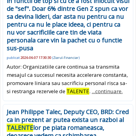
in functii de top si cu ce a fost inlocuit visul
de "sef". Doar 6% dintre Gen Z spun ca vor
sa devina lideri, dar asta nu pentru ca nu
pentru ca nu le place ideea, ci pentru ca
nu vor sacrificiile care tin de viata
personala care vin la pachet cu o functie
sus-pusa
publicat
2026-06-07 17:30:30
(
Ziarul-Financiar
)
Autor: Organizatiile care continua sa transmita
mesajul ca succesul necesita accelerare constanta,
promovare liniara sau sacrificiu personal risca sa-
si restranga rezervele de
TALENTE
.
...continuare.
Jean Philippe Talec, Deputy CEO, BRD: Cred
ca in prezent ar putea exista un razboi al
TALENTE
lor pe piata romaneasca,
deoarece vedem ca schimbarea