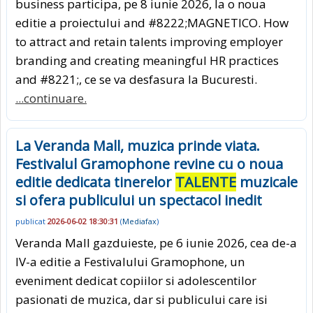
business participa, pe 8 iunie 2026, la o noua
editie a proiectului and #8222;MAGNETICO. How
to attract and retain talents improving employer
branding and creating meaningful HR practices
and #8221;, ce se va desfasura la Bucuresti.
...continuare.
La Veranda Mall, muzica prinde viata.
Festivalul Gramophone revine cu o noua
editie dedicata tinerelor
TALENTE
muzicale
si ofera publicului un spectacol inedit
publicat
2026-06-02 18:30:31
(
Mediafax
)
Veranda Mall gazduieste, pe 6 iunie 2026, cea de-a
IV-a editie a Festivalului Gramophone, un
eveniment dedicat copiilor si adolescentilor
pasionati de muzica, dar si publicului care isi