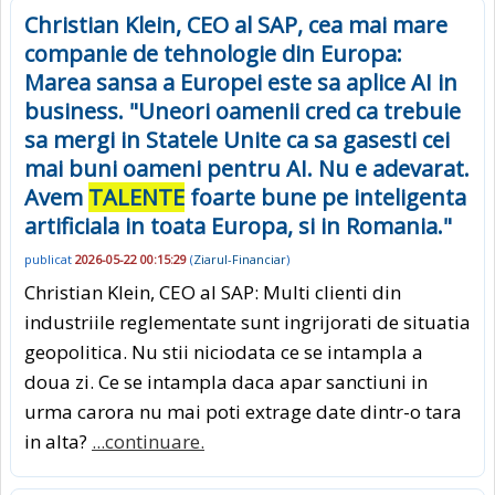
Christian Klein, CEO al SAP, cea mai mare
companie de tehnologie din Europa:
Marea sansa a Europei este sa aplice AI in
business. "Uneori oamenii cred ca trebuie
sa mergi in Statele Unite ca sa gasesti cei
mai buni oameni pentru AI. Nu e adevarat.
Avem
TALENTE
foarte bune pe inteligenta
artificiala in toata Europa, si in Romania."
publicat
2026-05-22 00:15:29
(
Ziarul-Financiar
)
Christian Klein, CEO al SAP: Multi clienti din
industriile reglementate sunt ingrijorati de situatia
geopolitica. Nu stii niciodata ce se intampla a
doua zi. Ce se intampla daca apar sanctiuni in
urma carora nu mai poti extrage date dintr-o tara
in alta?
...continuare.