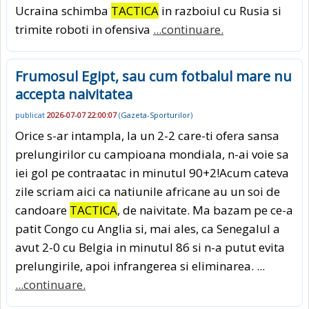
Ucraina schimba
TACTICA
in razboiul cu Rusia si
trimite roboti in ofensiva
...continuare.
Frumosul Egipt, sau cum fotbalul mare nu
accepta naivitatea
publicat
2026-07-07 22:00:07
(
Gazeta-Sporturilor
)
Orice s-ar intampla, la un 2-2 care-ti ofera sansa
prelungirilor cu campioana mondiala, n-ai voie sa
iei gol pe contraatac in minutul 90+2!Acum cateva
zile scriam aici ca natiunile africane au un soi de
candoare
TACTICA
, de naivitate. Ma bazam pe ce-a
patit Congo cu Anglia si, mai ales, ca Senegalul a
avut 2-0 cu Belgia in minutul 86 si n-a putut evita
prelungirile, apoi infrangerea si eliminarea. ...
...continuare.