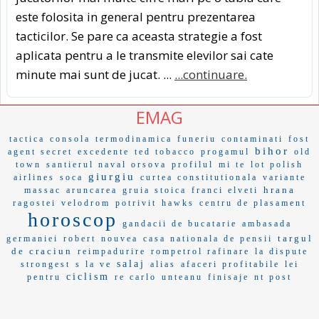
este folosita in general pentru prezentarea
tacticilor. Se pare ca aceasta strategie a fost
aplicata pentru a le transmite elevilor sai cate
minute mai sunt de jucat. ...
...continuare.
EMAG
tactica
consola
termodinamica
funeriu
contaminati
fost
bihor
agent secret
excedente
ted tobacco
progamul
old
town
santierul naval orsova
profilul
mi te
lot polish
giurgiu
airlines
soca
curtea constitutionala
variante
hrana
massac
aruncarea
gruia stoica
franci elveti
ragostei
velodrom
potrivit
hawks
centru de plasament
horoscop
gandacii de bucatarie
ambasada
targul
germaniei
robert
nouvea
casa nationala de pensii
de craciun
reimpadurire
rompetrol rafinare
la dispute
salaj
strongest
s la ve
alias
afaceri profitabile
lei
ciclism
pentru
re carlo
unteanu
finisaje
nt post