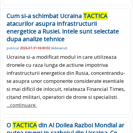
Cum si-a schimbat Ucraina
TACTICA
atacurilor asupra infrastructurii
energetice a Rusiei. intele sunt selectate
dupa analize tehnice
publicat
2026-07-31 06:00:02
(
Adevarul
)
Ucraina si-a modificat modul in care utilizeaza
dronele cu raza lunga de actiune impotriva
infrastructurii energetice din Rusia, concentrandu-
se asupra unor componente considerate esentiale
si mai dificil de inlocuit, relateaza Financial Times,
citand militari, operatori de drone si specialisti.
...continuare.
O
TACTICA
din Al Doilea Razboi Mondial ar
putea reveni in razboiul din Ucraina. Ce