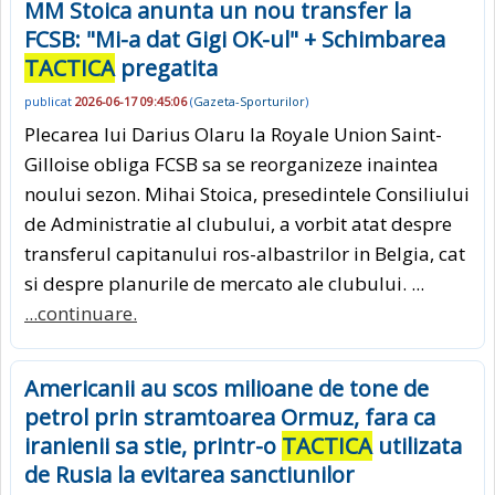
MM Stoica anunta un nou transfer la
FCSB: "Mi-a dat Gigi OK-ul" + Schimbarea
TACTICA
pregatita
publicat
2026-06-17 09:45:06
(
Gazeta-Sporturilor
)
Plecarea lui Darius Olaru la Royale Union Saint-
Gilloise obliga FCSB sa se reorganizeze inaintea
noului sezon. Mihai Stoica, presedintele Consiliului
de Administratie al clubului, a vorbit atat despre
transferul capitanului ros-albastrilor in Belgia, cat
si despre planurile de mercato ale clubului. ...
...continuare.
Americanii au scos milioane de tone de
petrol prin stramtoarea Ormuz, fara ca
iranienii sa stie, printr-o
TACTICA
utilizata
de Rusia la evitarea sanctiunilor