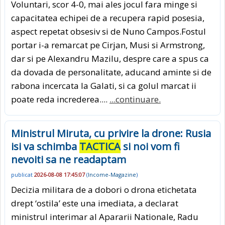
Voluntari, scor 4-0, mai ales jocul fara minge si
capacitatea echipei de a recupera rapid posesia,
aspect repetat obsesiv si de Nuno Campos.Fostul
portar i-a remarcat pe Cirjan, Musi si Armstrong,
dar si pe Alexandru Mazilu, despre care a spus ca
da dovada de personalitate, aducand aminte si de
rabona incercata la Galati, si ca golul marcat ii
poate reda increderea....
...continuare.
Ministrul Miruta, cu privire la drone: Rusia
isi va schimba
TACTICA
si noi vom fi
nevoiti sa ne readaptam
publicat
2026-08-08 17:45:07
(
Income-Magazine
)
Decizia militara de a dobori o drona etichetata
drept ‘ostila’ este una imediata, a declarat
ministrul interimar al Apararii Nationale, Radu