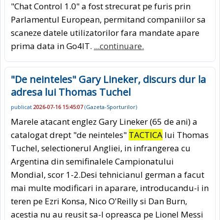
"Chat Control 1.0" a fost strecurat pe furis prin
Parlamentul European, permitand companiilor sa
scaneze datele utilizatorilor fara mandate apare
prima data in Go4IT.
...continuare.
"De neinteles" Gary Lineker, discurs dur la
adresa lui Thomas Tuchel
publicat
2026-07-16 15:45:07
(
Gazeta-Sporturilor
)
Marele atacant englez Gary Lineker (65 de ani) a
catalogat drept "de neinteles"
TACTICA
lui Thomas
Tuchel, selectionerul Angliei, in infrangerea cu
Argentina din semifinalele Campionatului
Mondial, scor 1-2.Desi tehnicianul german a facut
mai multe modificari in aparare, introducandu-i in
teren pe Ezri Konsa, Nico O'Reilly si Dan Burn,
acestia nu au reusit sa-l opreasca pe Lionel Messi