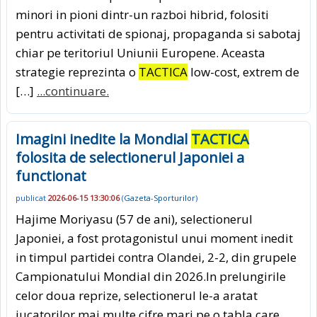
minori in pioni dintr-un razboi hibrid, folositi
pentru activitati de spionaj, propaganda si sabotaj
chiar pe teritoriul Uniunii Europene. Aceasta
strategie reprezinta o
TACTICA
low-cost, extrem de
[…]
...continuare.
Imagini inedite la Mondial
TACTICA
folosita de selectionerul Japoniei a
functionat
publicat
2026-06-15 13:30:06
(
Gazeta-Sporturilor
)
Hajime Moriyasu (57 de ani), selectionerul
Japoniei, a fost protagonistul unui moment inedit
in timpul partidei contra Olandei, 2-2, din grupele
Campionatului Mondial din 2026.In prelungirile
celor doua reprize, selectionerul le-a aratat
jucatorilor mai multe cifre mari pe o tabla care