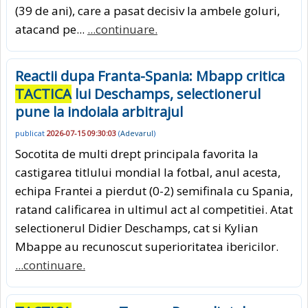
(39 de ani), care a pasat decisiv la ambele goluri,
atacand pe...
...continuare.
Reactii dupa Franta-Spania: Mbapp critica
TACTICA
lui Deschamps, selectionerul
pune la indoiala arbitrajul
publicat
2026-07-15 09:30:03
(
Adevarul
)
Socotita de multi drept principala favorita la
castigarea titlului mondial la fotbal, anul acesta,
echipa Frantei a pierdut (0-2) semifinala cu Spania,
ratand calificarea in ultimul act al competitiei. Atat
selectionerul Didier Deschamps, cat si Kylian
Mbappe au recunoscut superioritatea ibericilor.
...continuare.