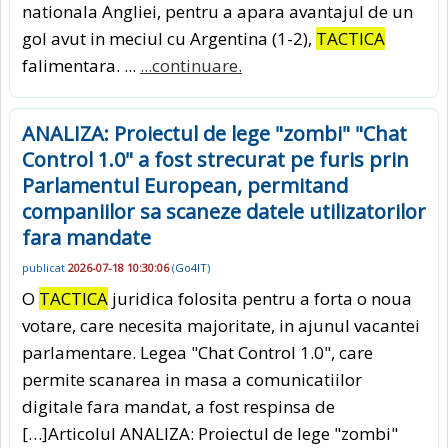
nationala Angliei, pentru a apara avantajul de un
gol avut in meciul cu Argentina (1-2),
TACTICA
falimentara. ...
...continuare.
ANALIZA: Proiectul de lege "zombi" "Chat
Control 1.0" a fost strecurat pe furis prin
Parlamentul European, permitand
companiilor sa scaneze datele utilizatorilor
fara mandate
publicat
2026-07-18 10:30:06
(
Go4IT
)
O
TACTICA
juridica folosita pentru a forta o noua
votare, care necesita majoritate, in ajunul vacantei
parlamentare. Legea "Chat Control 1.0", care
permite scanarea in masa a comunicatiilor
digitale fara mandat, a fost respinsa de
[…]Articolul ANALIZA: Proiectul de lege "zombi"