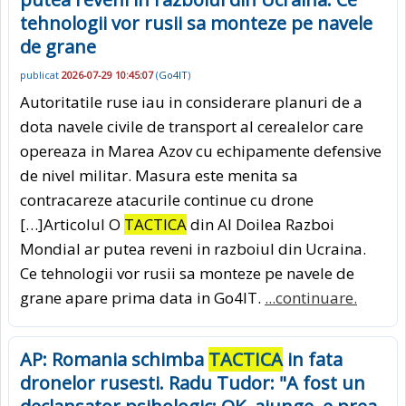
tehnologii vor rusii sa monteze pe navele
de grane
publicat
2026-07-29 10:45:07
(
Go4IT
)
Autoritatile ruse iau in considerare planuri de a
dota navele civile de transport al cerealelor care
opereaza in Marea Azov cu echipamente defensive
de nivel militar. Masura este menita sa
contracareze atacurile continue cu drone
[…]Articolul O
TACTICA
din Al Doilea Razboi
Mondial ar putea reveni in razboiul din Ucraina.
Ce tehnologii vor rusii sa monteze pe navele de
grane apare prima data in Go4IT.
...continuare.
AP: Romania schimba
TACTICA
in fata
dronelor rusesti. Radu Tudor: "A fost un