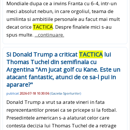
Mondiale dupa ce a invins Franta cu 6-4, intr-un
meci absolut nebun, in care orgoliul, teama de
umilinta si ambitiile personale au facut mai mult
decat orice
TACTICA
. Despre finalele mici s-au
spus multe.
...continuare.
Si Donald Trump a criticat
TACTICA
lui
Thomas Tuchel din semifinala cu
Argentina "Am jucat golf cu Kane. Este un
atacant fantastic, atunci de ce sa-l pui in
aparare?"
publicat
2026-07-18 10:30:06
(
Gazeta-Sporturilor
)
Donald Trump a vrut sa arate vineri in fata
reprezentantilor presei ca se pricepe si la fotbal.
Presedintele american s-a alaturat celor care
contesta decizia lui Thomas Tuchel de a retrage