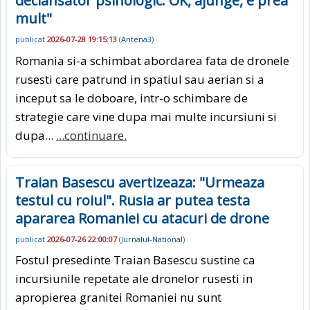
declansator psihologic: OK, ajunge, e prea
mult"
publicat
2026-07-28 19:15:13
(
Antena3
)
Romania si-a schimbat abordarea fata de dronele
rusesti care patrund in spatiul sau aerian si a
inceput sa le doboare, intr-o schimbare de
strategie care vine dupa mai multe incursiuni si
dupa...
...continuare.
Traian Basescu avertizeaza: "Urmeaza
testul cu roiul". Rusia ar putea testa
apararea Romaniei cu atacuri de drone
publicat
2026-07-26 22:00:07
(
Jurnalul-National
)
Fostul presedinte Traian Basescu sustine ca
incursiunile repetate ale dronelor rusesti in
apropierea granitei Romaniei nu sunt