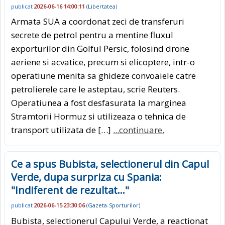
publicat
2026-06-16 14:00:11
(
Libertatea
)
Armata SUA a coordonat zeci de transferuri
secrete de petrol pentru a mentine fluxul
exporturilor din Golful Persic, folosind drone
aeriene si acvatice, precum si elicoptere, intr-o
operatiune menita sa ghideze convoaiele catre
petrolierele care le asteptau, scrie Reuters.
Operatiunea a fost desfasurata la marginea
Stramtorii Hormuz si utilizeaza o tehnica de
transport utilizata de […]
...continuare.
Ce a spus Bubista, selectionerul din Capul
Verde, dupa surpriza cu Spania:
"Indiferent de rezultat..."
publicat
2026-06-15 23:30:06
(
Gazeta-Sporturilor
)
Bubista, selectionerul Capului Verde, a reactionat