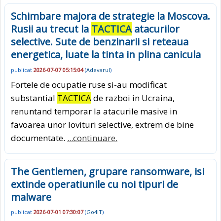
Schimbare majora de strategie la Moscova.
Rusii au trecut la
TACTICA
atacurilor
selective. Sute de benzinarii si reteaua
energetica, luate la tinta in plina canicula
publicat
2026-07-07 05:15:04
(
Adevarul
)
Fortele de ocupatie ruse si-au modificat
substantial
TACTICA
de razboi in Ucraina,
renuntand temporar la atacurile masive in
favoarea unor lovituri selective, extrem de bine
documentate.
...continuare.
The Gentlemen, grupare ransomware, isi
extinde operatiunile cu noi tipuri de
malware
publicat
2026-07-01 07:30:07
(
Go4IT
)