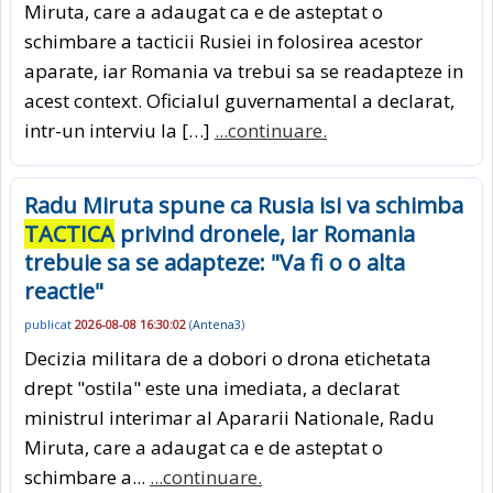
Miruta, care a adaugat ca e de asteptat o
schimbare a tacticii Rusiei in folosirea acestor
aparate, iar Romania va trebui sa se readapteze in
acest context. Oficialul guvernamental a declarat,
intr-un interviu la […]
...continuare.
Radu Miruta spune ca Rusia isi va schimba
TACTICA
privind dronele, iar Romania
trebuie sa se adapteze: "Va fi o o alta
reactie"
publicat
2026-08-08 16:30:02
(
Antena3
)
Decizia militara de a dobori o drona etichetata
drept "ostila" este una imediata, a declarat
ministrul interimar al Apararii Nationale, Radu
Miruta, care a adaugat ca e de asteptat o
schimbare a...
...continuare.