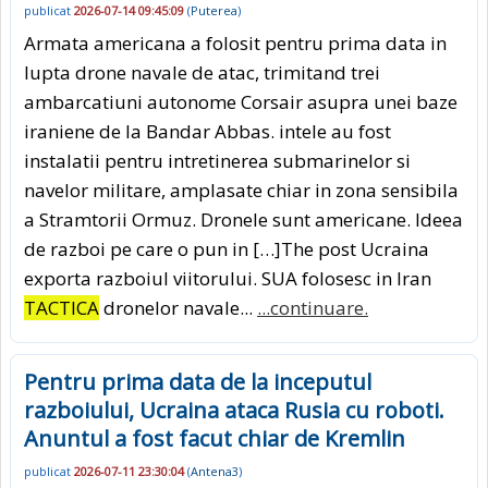
publicat
2026-07-14 09:45:09
(
Puterea
)
Armata americana a folosit pentru prima data in
lupta drone navale de atac, trimitand trei
ambarcatiuni autonome Corsair asupra unei baze
iraniene de la Bandar Abbas. intele au fost
instalatii pentru intretinerea submarinelor si
navelor militare, amplasate chiar in zona sensibila
a Stramtorii Ormuz. Dronele sunt americane. Ideea
de razboi pe care o pun in […]The post Ucraina
exporta razboiul viitorului. SUA folosesc in Iran
TACTICA
dronelor navale...
...continuare.
Pentru prima data de la inceputul
razboiului, Ucraina ataca Rusia cu roboti.
Anuntul a fost facut chiar de Kremlin
publicat
2026-07-11 23:30:04
(
Antena3
)