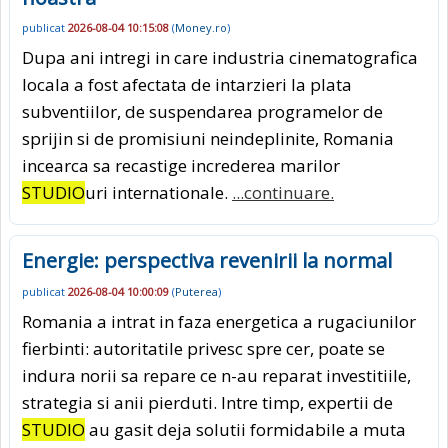
publicat
2026-08-04 10:15:08
(
Money.ro
)
Dupa ani intregi in care industria cinematografica
locala a fost afectata de intarzieri la plata
subventiilor, de suspendarea programelor de
sprijin si de promisiuni neindeplinite, Romania
incearca sa recastige increderea marilor
STUDIO
uri internationale.
...continuare.
Energie: perspectiva revenirii la normal
publicat
2026-08-04 10:00:09
(
Puterea
)
Romania a intrat in faza energetica a rugaciunilor
fierbinti: autoritatile privesc spre cer, poate se
indura norii sa repare ce n-au reparat investitiile,
strategia si anii pierduti. Intre timp, expertii de
STUDIO
au gasit deja solutii formidabile a muta