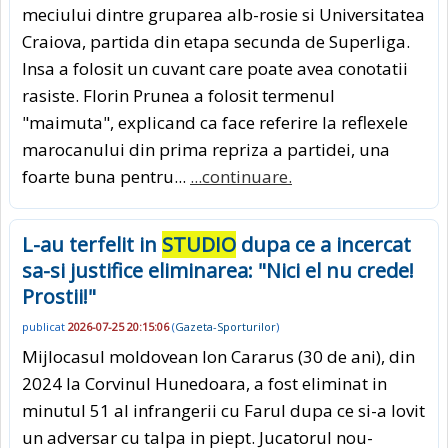
meciului dintre gruparea alb-rosie si Universitatea
Craiova, partida din etapa secunda de Superliga.
Insa a folosit un cuvant care poate avea conotatii
rasiste. Florin Prunea a folosit termenul
"maimuta", explicand ca face referire la reflexele
marocanului din prima repriza a partidei, una
foarte buna pentru...
...continuare.
L-au terfelit in
STUDIO
dupa ce a incercat
sa-si justifice eliminarea: "Nici el nu crede!
Prostii!"
publicat
2026-07-25 20:15:06
(
Gazeta-Sporturilor
)
Mijlocasul moldovean Ion Cararus (30 de ani), din
2024 la Corvinul Hunedoara, a fost eliminat in
minutul 51 al infrangerii cu Farul dupa ce si-a lovit
un adversar cu talpa in piept. Jucatorul nou-