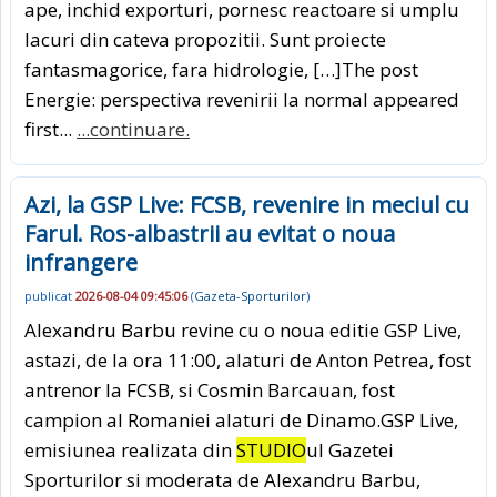
ape, inchid exporturi, pornesc reactoare si umplu
lacuri din cateva propozitii. Sunt proiecte
fantasmagorice, fara hidrologie, […]The post
Energie: perspectiva revenirii la normal appeared
first...
...continuare.
Azi, la GSP Live: FCSB, revenire in meciul cu
Farul. Ros-albastrii au evitat o noua
infrangere
publicat
2026-08-04 09:45:06
(
Gazeta-Sporturilor
)
Alexandru Barbu revine cu o noua editie GSP Live,
astazi, de la ora 11:00, alaturi de Anton Petrea, fost
antrenor la FCSB, si Cosmin Barcauan, fost
campion al Romaniei alaturi de Dinamo.GSP Live,
emisiunea realizata din
STUDIO
ul Gazetei
Sporturilor si moderata de Alexandru Barbu,