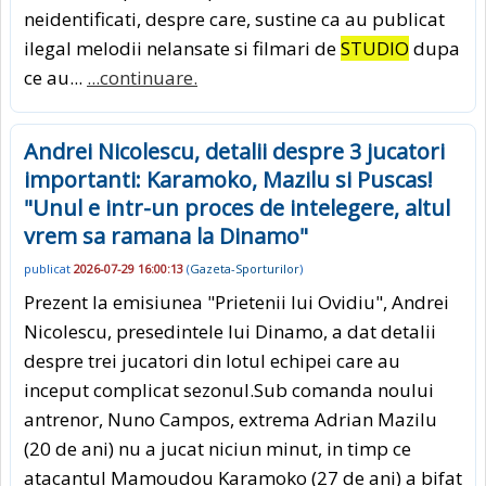
neidentificati, despre care, sustine ca au publicat
ilegal melodii nelansate si filmari de
STUDIO
dupa
ce au...
...continuare.
Andrei Nicolescu, detalii despre 3 jucatori
importanti: Karamoko, Mazilu si Puscas!
"Unul e intr-un proces de intelegere, altul
vrem sa ramana la Dinamo"
publicat
2026-07-29 16:00:13
(
Gazeta-Sporturilor
)
Prezent la emisiunea "Prietenii lui Ovidiu", Andrei
Nicolescu, presedintele lui Dinamo, a dat detalii
despre trei jucatori din lotul echipei care au
inceput complicat sezonul.Sub comanda noului
antrenor, Nuno Campos, extrema Adrian Mazilu
(20 de ani) nu a jucat niciun minut, in timp ce
atacantul Mamoudou Karamoko (27 de ani) a bifat