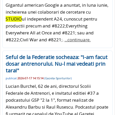
Gigantul american Google a anuntat, in luna iunie,
incheierea unei colaborari de cercetare cu
STUDIO
ul independent A24, cunoscut pentru
productii precum and #8222;Everything
Everywhere All at Once and #8221; sau and
#8222;Civil War and #8221;.
...continuare.
Seful de la Federatie socheaza: "I-am facut
dosar antrenorului. Nu-l mai vedeati prin
tara!"
publicat
2026-07-17 14:15:14
(
Gazeta-Sporturilor
)
Lucian Burchel, 62 de ani, directorul Scolii
Federale de Antrenori, e invitatul editiei #37 a
podcastului GSP "2 la 1", format realizat de
Alexandru Barbu si Raul Rusescu. Podcastul poate
fi urmarit pe canalul de YouTube al Gazetei