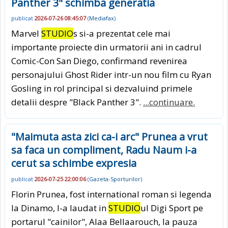
Panther 3" schimba generatia
publicat
2026-07-26 08:45:07
(
Mediafax
)
Marvel
STUDIO
s si-a prezentat cele mai
importante proiecte din urmatorii ani in cadrul
Comic-Con San Diego, confirmand revenirea
personajului Ghost Rider intr-un nou film cu Ryan
Gosling in rol principal si dezvaluind primele
detalii despre "Black Panther 3".
...continuare.
"Maimuta asta zici ca-i arc" Prunea a vrut
sa faca un compliment, Radu Naum i-a
cerut sa schimbe expresia
publicat
2026-07-25 22:00:06
(
Gazeta-Sporturilor
)
Florin Prunea, fost international roman si legenda
la Dinamo, l-a laudat in
STUDIO
ul Digi Sport pe
portarul "cainilor", Alaa Bellaarouch, la pauza