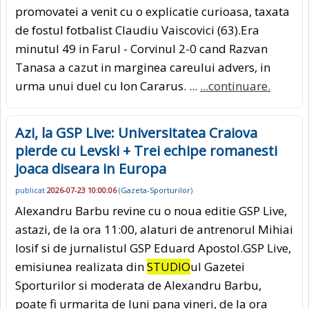
promovatei a venit cu o explicatie curioasa, taxata
de fostul fotbalist Claudiu Vaiscovici (63).Era
minutul 49 in Farul - Corvinul 2-0 cand Razvan
Tanasa a cazut in marginea careului advers, in
urma unui duel cu Ion Cararus. ...
...continuare.
Azi, la GSP Live: Universitatea Craiova
pierde cu Levski + Trei echipe romanesti
joaca diseara in Europa
publicat
2026-07-23 10:00:06
(
Gazeta-Sporturilor
)
Alexandru Barbu revine cu o noua editie GSP Live,
astazi, de la ora 11:00, alaturi de antrenorul Mihiai
Iosif si de jurnalistul GSP Eduard Apostol.GSP Live,
emisiunea realizata din
STUDIO
ul Gazetei
Sporturilor si moderata de Alexandru Barbu,
poate fi urmarita de luni pana vineri, de la ora