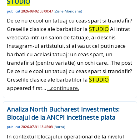
STUDIO
publicat
2026-08-02 03:00:47
(
Ziare-Mondene
)
De ce nu e cool un tatuaj cu ceas spart si trandafir?
Greselile clasice ale barbatilor la
STUDIO
Ai intrat
vreodata intr-un salon de tatuaje, ai deschis
Instagram-ul artistului, si ai vazut cel putin zece
barbati cu acelasi tatuaj: un ceas spart, un
trandafir si (pentru variatie) un ochi care...The post
De ce nu e cool un tatuaj cu ceas spart si trandafir?
Greselile clasice ale barbatilor la
STUDIO
appeared first...
...continuare.
Analiza North Bucharest Investments:
Blocajul de la ANCPI incetineste piata
publicat
2026-07-31 13:45:03
(
Bursa
)
In contextul blocajului operational de la nivelul