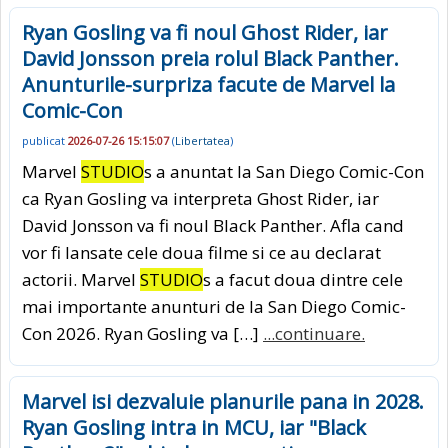
Ryan Gosling va fi noul Ghost Rider, iar
David Jonsson preia rolul Black Panther.
Anunturile-surpriza facute de Marvel la
Comic-Con
publicat
2026-07-26 15:15:07
(
Libertatea
)
Marvel
STUDIO
s a anuntat la San Diego Comic-Con
ca Ryan Gosling va interpreta Ghost Rider, iar
David Jonsson va fi noul Black Panther. Afla cand
vor fi lansate cele doua filme si ce au declarat
actorii. Marvel
STUDIO
s a facut doua dintre cele
mai importante anunturi de la San Diego Comic-
Con 2026. Ryan Gosling va […]
...continuare.
Marvel isi dezvaluie planurile pana in 2028.
Ryan Gosling intra in MCU, iar "Black