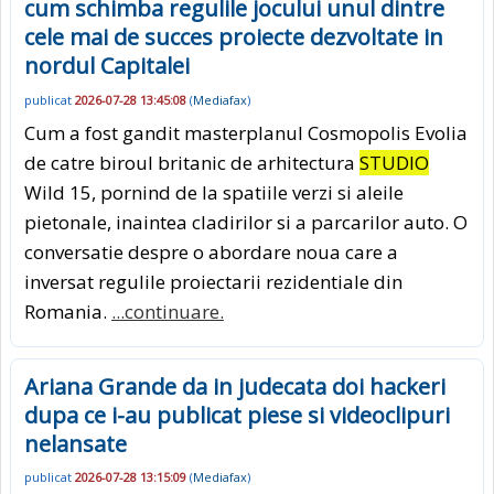
cum schimba regulile jocului unul dintre
cele mai de succes proiecte dezvoltate in
nordul Capitalei
publicat
2026-07-28 13:45:08
(
Mediafax
)
Cum a fost gandit masterplanul Cosmopolis Evolia
de catre biroul britanic de arhitectura
STUDIO
Wild 15, pornind de la spatiile verzi si aleile
pietonale, inaintea cladirilor si a parcarilor auto. O
conversatie despre o abordare noua care a
inversat regulile proiectarii rezidentiale din
Romania.
...continuare.
Ariana Grande da in judecata doi hackeri
dupa ce i-au publicat piese si videoclipuri
nelansate
publicat
2026-07-28 13:15:09
(
Mediafax
)