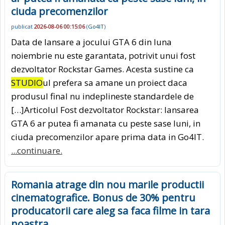
ciuda precomenzilor
publicat
2026-08-06 00:15:06
(
Go4IT
)
Data de lansare a jocului GTA 6 din luna
noiembrie nu este garantata, potrivit unui fost
dezvoltator Rockstar Games. Acesta sustine ca
STUDIO
ul prefera sa amane un proiect daca
produsul final nu indeplineste standardele de
[…]Articolul Fost dezvoltator Rockstar: lansarea
GTA 6 ar putea fi amanata cu peste sase luni, in
ciuda precomenzilor apare prima data in Go4IT.
...continuare.
Romania atrage din nou marile productii
cinematografice. Bonus de 30% pentru
producatorii care aleg sa faca filme in tara
noastra