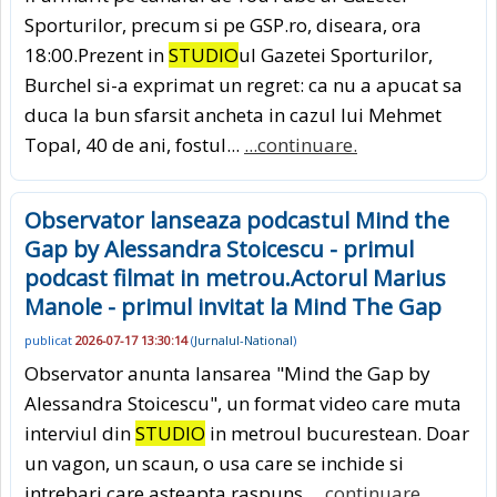
Sporturilor, precum si pe GSP.ro, diseara, ora
18:00.Prezent in
STUDIO
ul Gazetei Sporturilor,
Burchel si-a exprimat un regret: ca nu a apucat sa
duca la bun sfarsit ancheta in cazul lui Mehmet
Topal, 40 de ani, fostul...
...continuare.
Observator lanseaza podcastul Mind the
Gap by Alessandra Stoicescu - primul
podcast filmat in metrou.Actorul Marius
Manole - primul invitat la Mind The Gap
publicat
2026-07-17 13:30:14
(
Jurnalul-National
)
Observator anunta lansarea "Mind the Gap by
Alessandra Stoicescu", un format video care muta
interviul din
STUDIO
in metroul bucurestean. Doar
un vagon, un scaun, o usa care se inchide si
intrebari care asteapta raspuns.
...continuare.