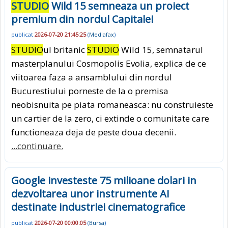
STUDIO
Wild 15 semneaza un proiect
premium din nordul Capitalei
publicat
2026-07-20 21:45:25
(
Mediafax
)
STUDIO
ul britanic
STUDIO
Wild 15, semnatarul
masterplanului Cosmopolis Evolia, explica de ce
viitoarea faza a ansamblului din nordul
Bucurestiului porneste de la o premisa
neobisnuita pe piata romaneasca: nu construieste
un cartier de la zero, ci extinde o comunitate care
functioneaza deja de peste doua decenii.
...continuare.
Google investeste 75 milioane dolari in
dezvoltarea unor instrumente AI
destinate industriei cinematografice
publicat
2026-07-20 00:00:05
(
Bursa
)