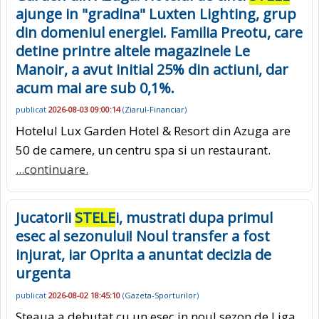
ajunge in "gradina" Luxten Lighting, grup
din domeniul energiei. Familia Preotu, care
detine printre altele magazinele Le
Manoir, a avut initial 25% din actiuni, dar
acum mai are sub 0,1%.
publicat
2026-08-03 09:00:14
(
Ziarul-Financiar
)
Hotelul Lux Garden Hotel & Resort din Azuga are
50 de camere, un centru spa si un restaurant.
...continuare.
Jucatorii
STELE
i, mustrati dupa primul
esec al sezonului! Noul transfer a fost
injurat, iar Oprita a anuntat decizia de
urgenta
publicat
2026-08-02 18:45:10
(
Gazeta-Sporturilor
)
Steaua a debutat cu un esec in noul sezon de Liga