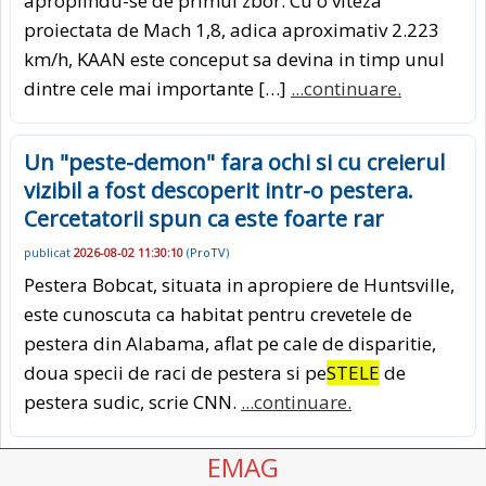
apropiindu-se de primul zbor. Cu o viteza
proiectata de Mach 1,8, adica aproximativ 2.223
km/h, KAAN este conceput sa devina in timp unul
dintre cele mai importante […]
...continuare.
Un "peste-demon" fara ochi si cu creierul
vizibil a fost descoperit intr-o pestera.
Cercetatorii spun ca este foarte rar
publicat
2026-08-02 11:30:10
(
ProTV
)
Pestera Bobcat, situata in apropiere de Huntsville,
este cunoscuta ca habitat pentru crevetele de
pestera din Alabama, aflat pe cale de disparitie,
doua specii de raci de pestera si pe
STELE
de
pestera sudic, scrie CNN.
...continuare.
EMAG