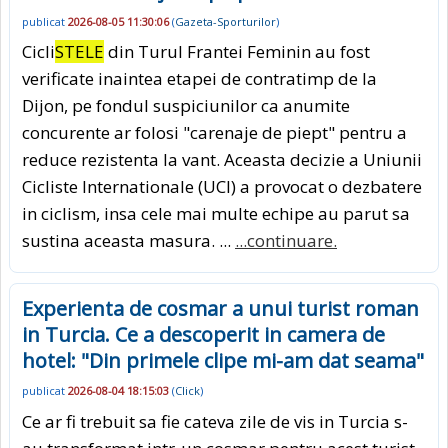
publicat
2026-08-05 11:30:06
(
Gazeta-Sporturilor
)
Cicli
STELE
din Turul Frantei Feminin au fost
verificate inaintea etapei de contratimp de la
Dijon, pe fondul suspiciunilor ca anumite
concurente ar folosi "carenaje de piept" pentru a
reduce rezistenta la vant. Aceasta decizie a Uniunii
Cicliste Internationale (UCI) a provocat o dezbatere
in ciclism, insa cele mai multe echipe au parut sa
sustina aceasta masura. ...
...continuare.
Experienta de cosmar a unui turist roman
in Turcia. Ce a descoperit in camera de
hotel: "Din primele clipe mi-am dat seama"
publicat
2026-08-04 18:15:03
(
Click
)
Ce ar fi trebuit sa fie cateva zile de vis in Turcia s-