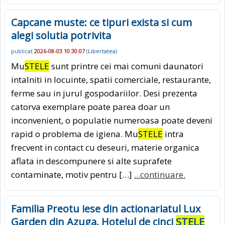
Capcane muste: ce tipuri exista si cum
alegi solutia potrivita
publicat
2026-08-03 10:30:07
(
Libertatea
)
Mu
STELE
sunt printre cei mai comuni daunatori
intalniti in locuinte, spatii comerciale, restaurante,
ferme sau in jurul gospodariilor. Desi prezenta
catorva exemplare poate parea doar un
inconvenient, o populatie numeroasa poate deveni
rapid o problema de igiena. Mu
STELE
intra
frecvent in contact cu deseuri, materie organica
aflata in descompunere si alte suprafete
contaminate, motiv pentru […]
...continuare.
Familia Preotu iese din actionariatul Lux
Garden din Azuga. Hotelul de cinci
STELE