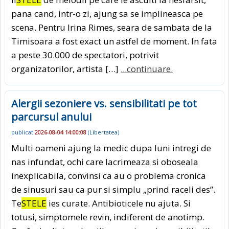
pana cand, intr-o zi, ajung sa se implineasca pe
scena. Pentru Irina Rimes, seara de sambata de la
Timisoara a fost exact un astfel de moment. In fata
a peste 30.000 de spectatori, potrivit
organizatorilor, artista […]
...continuare.
Alergii sezoniere vs. sensibilitati pe tot
parcursul anului
publicat
2026-08-04 14:00:08
(
Libertatea
)
Multi oameni ajung la medic dupa luni intregi de
nas infundat, ochi care lacrimeaza si oboseala
inexplicabila, convinsi ca au o problema cronica
de sinusuri sau ca pur si simplu „prind raceli des”.
Te
STELE
ies curate. Antibioticele nu ajuta. Si
totusi, simptomele revin, indiferent de anotimp.