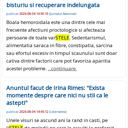
bisturiu si recuperare indelungata
publicat
2026-08-04 16:30:10
(
Jurnalul-National
)
Boala hemoroidala este una dintre cele mai
frecvente afectiuni proctologice si afecteaza
persoane de toate var
STELE
. Sedentarismul,
alimentatia saraca in fibre, constipatia, sarcina
sau efortul excesiv in timpul scaunului sunt doar
cativa dintre factorii care pot favoriza aparitia
acestei probleme.
...continuare.
Anuntul facut de Irina Rimes: "Exista
momente despre care nici nu stii ca le
astepti"
publicat
2026-08-04 14:45:12
(
Libertatea
)
Unele visuri se ascund ani la rand in casti, pe
li
STELE
de melodii pe care le asculti la nesfarsit,