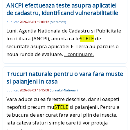
ANCPI efectueaza teste asupra aplicatiei
de cadastru, identificand vulnerabilitatile
publicat
2026-08-03 19:00:12
(
Mediafax
)
Luni, Agentia Nationala de Cadastru si Publicitate
Imobiliara (ANCPI), anunta ca te
STELE
de
securitate asupra aplicatiei E-Terra au parcurs o
noua runda de evaluare.
...continuare.
Trucuri naturale pentru o vara fara muste
si paianjeni in casa
publicat
2026-08-03 16:15:08
(
Jurnalul-National
)
Vara aduce cu ea ferestre deschise, dar si oaspeti
nepoftiti precum mu
STELE
si paianjenii. Pentru a
te bucura de aer curat fara aerul plin de insecte,
iata cateva sfaturi simple care iti vor proteja