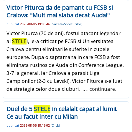
Victor Piturca da de pamant cu FCSB si
Craiova: "Mult mai slaba decat Auda!"
publicat
2026-08-05 19:00:46
(
Gazeta-Sporturilor
)
Victor Piturca (70 de ani), fostul atacant legendar
al
STELE
i, le-a criticat pe FCSB si Universitatea
Craiova pentru eliminarile suferite in cupele
europene. Dupa o saptamana in care FCSB a fost
eliminata rusinos de Auda din Conference League,
3-7 la general, iar Craiova a parasit Liga
Campionilor (2-3 cu Levski), Victor Piturca s-a luat
de strategia celor doua cluburi. ...
...continuare.
Duel de 5
STELE
in celalalt capat al lumii.
Ce au facut Inter cu Milan
publicat
2026-08-05 18:15:02
(
Click
)