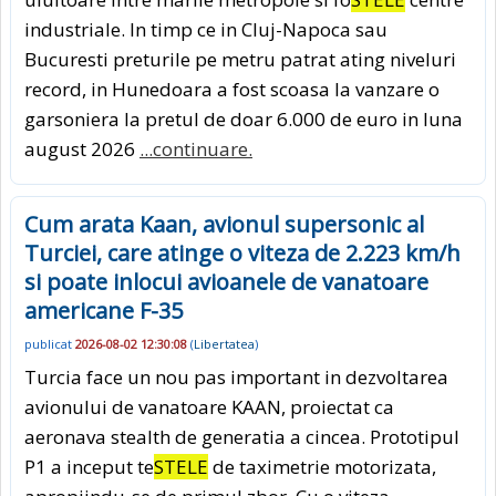
industriale. In timp ce in Cluj-Napoca sau
Bucuresti preturile pe metru patrat ating niveluri
record, in Hunedoara a fost scoasa la vanzare o
garsoniera la pretul de doar 6.000 de euro in luna
august 2026
...continuare.
Cum arata Kaan, avionul supersonic al
Turciei, care atinge o viteza de 2.223 km/h
si poate inlocui avioanele de vanatoare
americane F-35
publicat
2026-08-02 12:30:08
(
Libertatea
)
Turcia face un nou pas important in dezvoltarea
avionului de vanatoare KAAN, proiectat ca
aeronava stealth de generatia a cincea. Prototipul
P1 a inceput te
STELE
de taximetrie motorizata,