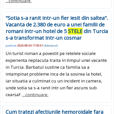
...continuare.
"Sotia s-a ranit intr-un fier iesit din saltea".
Vacanta de 2.380 de euro a unei familii de
romani intr-un hotel de 5
STELE
din Turcia
s-a transformat intr-un cosmar
publicat
2026-08-04 17:30:01
(
Adevarul
)
Un turist roman a povestit pe retelele sociale
experienta neplacuta traita in timpul unei vacante
in Turcia. Barbatul sustine ca familia sa a
intampinat probleme inca de la sosirea la hotel,
iar situatia a culminat cu un incident in camera,
unde sotia sa s-a ranit intr-un fier ascuns sub
cearsaf.
...continuare.
Cum tratezi afectiunile hemoroidale fara