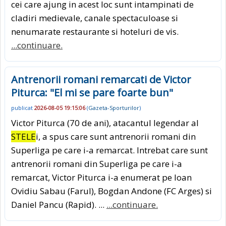
cei care ajung in acest loc sunt intampinati de
cladiri medievale, canale spectaculoase si
nenumarate restaurante si hoteluri de vis.
...continuare.
Antrenorii romani remarcati de Victor
Piturca: "El mi se pare foarte bun"
publicat
2026-08-05 19:15:06
(
Gazeta-Sporturilor
)
Victor Piturca (70 de ani), atacantul legendar al
STELE
i, a spus care sunt antrenorii romani din
Superliga pe care i-a remarcat. Intrebat care sunt
antrenorii romani din Superliga pe care i-a
remarcat, Victor Piturca i-a enumerat pe Ioan
Ovidiu Sabau (Farul), Bogdan Andone (FC Arges) si
Daniel Pancu (Rapid). ...
...continuare.