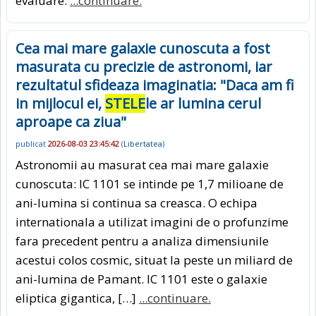
evaluare.
...continuare.
Cea mai mare galaxie cunoscuta a fost
masurata cu precizie de astronomi, iar
rezultatul sfideaza imaginatia: "Daca am fi
in mijlocul ei,
STELE
le ar lumina cerul
aproape ca ziua"
publicat
2026-08-03 23:45:42
(
Libertatea
)
Astronomii au masurat cea mai mare galaxie
cunoscuta: IC 1101 se intinde pe 1,7 milioane de
ani-lumina si continua sa creasca. O echipa
internationala a utilizat imagini de o profunzime
fara precedent pentru a analiza dimensiunile
acestui colos cosmic, situat la peste un miliard de
ani-lumina de Pamant. IC 1101 este o galaxie
eliptica gigantica, […]
...continuare.