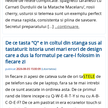
nevoie de retete complicate. Spaghetti taranesti cu
Carnati Durdulii de la Matache Macelaru’, rosii
cherry, usturoi si telemea sunt un exemplu perfect
de masa rapida, consistenta si plina de savoare.
Secretul preparatului […]
...continuare.
De ce tasta "Q" e in coltul din stanga sus al
tastaturii: istoria unei mari erori de design
care a dus la formatul pe care-l folosim in
fiecare zi
publicat
2026-08-05 15:00:09
(
Libertatea
)
In fiecare zi apesi de cateva sute de ori ta
STELE
de
pe telefon sau de pe laptop, fara sa te mai intrebi
de ce sunt asezate in ordinea asta. De ce primul
rand de litere incepe cu Q-W-E-R-T-Y si nu cu A-B-
C-D-E-F? De ce am pastrat in era ecranelor touch si