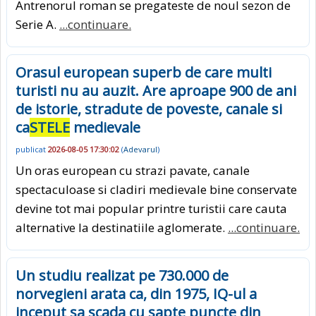
Antrenorul roman se pregateste de noul sezon de
Serie A.
...continuare.
Orasul european superb de care multi
turisti nu au auzit. Are aproape 900 de ani
de istorie, stradute de poveste, canale si
ca
STELE
medievale
publicat
2026-08-05 17:30:02
(
Adevarul
)
Un oras european cu strazi pavate, canale
spectaculoase si cladiri medievale bine conservate
devine tot mai popular printre turistii care cauta
alternative la destinatiile aglomerate.
...continuare.
Un studiu realizat pe 730.000 de
norvegieni arata ca, din 1975, IQ-ul a
inceput sa scada cu sapte puncte din