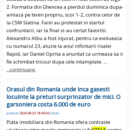
2. Formatia din Ghencea a pierdut duminica dupa-
amiaza pe teren propriu, scor 1-2, contra celor de
la CSM Slatina. Fanii au protestat in startul
confruntarii, iar la final si-au certat favoritii.
Alexandru Albu a fost injurat, pentru ca evolueaza
cu numarul 23, aluzie la anul infiintarii rivalei
Rapid, iar Daniel Oprita a anuntat ca urmeaza sa ii
fie schimbat tricoul dupa cele intamplate. ...
...continuare.
Orasul din Romania unde inca gasesti
locuinte la preturi surprinzator de mici. O
garsoniera costa 6.000 de euro
publicat
2026-08-02 18:45:06
(
Click
)
Piata imobiliara din Romania ofera contraste
uluitoare intre marile metropole si fo
STELE
centre