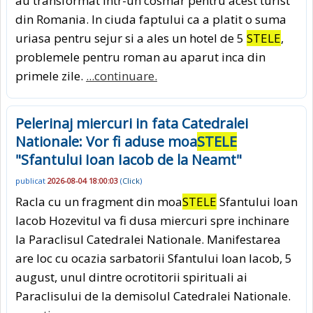
au transformat intr-un cosmar pentru acest turist
din Romania. In ciuda faptului ca a platit o suma
uriasa pentru sejur si a ales un hotel de 5
STELE
,
problemele pentru roman au aparut inca din
primele zile.
...continuare.
Pelerinaj miercuri in fata Catedralei
Nationale: Vor fi aduse moa
STELE
"Sfantului Ioan Iacob de la Neamt"
publicat
2026-08-04 18:00:03
(
Click
)
Racla cu un fragment din moa
STELE
Sfantului Ioan
Iacob Hozevitul va fi dusa miercuri spre inchinare
la Paraclisul Catedralei Nationale. Manifestarea
are loc cu ocazia sarbatorii Sfantului Ioan Iacob, 5
august, unul dintre ocrotitorii spirituali ai
Paraclisului de la demisolul Catedralei Nationale.