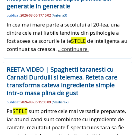
generatie in generatie
publicat
2026-08-05 17:15:02
(
Antena3
)
In cea mai mare parte a secolului al 20-lea, una
dintre cele mai fiabile tendinte din psihologie a
fost aceea ca scorurile la te
STELE
de inteligenta au
continuat sa creasca.
...continuare.
REETA VIDEO | Spaghetti taranesti cu
Carnati Durdulii si telemea. Reteta care
transforma cateva ingrediente simple
intr-o masa plina de gust
publicat
2026-08-05 15:30:09
(
Mediafax
)
Pa
STELE
sunt printre cele mai versatile preparate,
iar atunci cand sunt combinate cu ingrediente de
calitate, rezultatul poate fi spectaculos fara sa fie