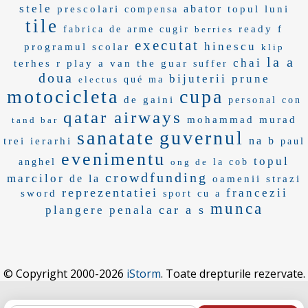
stele
abator
prescolari
topul luni
compensa
tile
ready f
fabrica de arme cugir
berries
executat
hinescu
programul scolar
klip
la a
chai
terhes
r play
a van
the guar
suffer
doua
bijuterii
prune
electus
qué ma
motocicleta
cupa
de gaini
personal con
qatar airways
mohammad murad
tand bar
sanatate
guvernul
na b
trei ierarhi
paul
evenimentu
topul
anghel
ong de
la cob
crowdfunding
marcilor
de la
oamenii strazi
reprezentatiei
francezii
sword
sport cu a
munca
car a s
plangere penala
© Copyright 2000-2026
iStorm
. Toate drepturile rezervate.