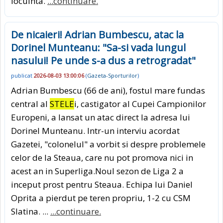
locuinta.
...continuare.
De nicaieri! Adrian Bumbescu, atac la
Dorinel Munteanu: "Sa-si vada lungul
nasului! Pe unde s-a dus a retrogradat"
publicat
2026-08-03 13:00:06
(
Gazeta-Sporturilor
)
Adrian Bumbescu (66 de ani), fostul mare fundas
central al
STELE
i, castigator al Cupei Campionilor
Europeni, a lansat un atac direct la adresa lui
Dorinel Munteanu. Intr-un interviu acordat
Gazetei, "colonelul" a vorbit si despre problemele
celor de la Steaua, care nu pot promova nici in
acest an in Superliga.Noul sezon de Liga 2 a
inceput prost pentru Steaua. Echipa lui Daniel
Oprita a pierdut pe teren propriu, 1-2 cu CSM
Slatina. ...
...continuare.