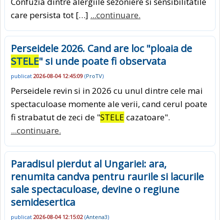
Confuzia dintre alergiile sezoniere si sensibilitatile
care persista tot […]
...continuare.
Perseidele 2026. Cand are loc "ploaia de
STELE
" si unde poate fi observata
publicat
2026-08-04 12:45:09
(
ProTV
)
Perseidele revin si in 2026 cu unul dintre cele mai
spectaculoase momente ale verii, cand cerul poate
fi strabatut de zeci de "
STELE
cazatoare".
...continuare.
Paradisul pierdut al Ungariei: ara,
renumita candva pentru raurile si lacurile
sale spectaculoase, devine o regiune
semidesertica
publicat
2026-08-04 12:15:02
(
Antena3
)