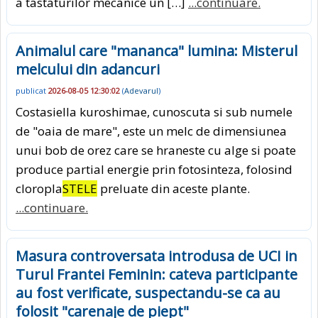
a tastaturilor mecanice un […]
...continuare.
Animalul care "mananca" lumina: Misterul
melcului din adancuri
publicat
2026-08-05 12:30:02
(
Adevarul
)
Costasiella kuroshimae, cunoscuta si sub numele
de "oaia de mare", este un melc de dimensiunea
unui bob de orez care se hraneste cu alge si poate
produce partial energie prin fotosinteza, folosind
cloropla
STELE
preluate din aceste plante.
...continuare.
Masura controversata introdusa de UCI in
Turul Frantei Feminin: cateva participante
au fost verificate, suspectandu-se ca au
folosit "carenaje de piept"