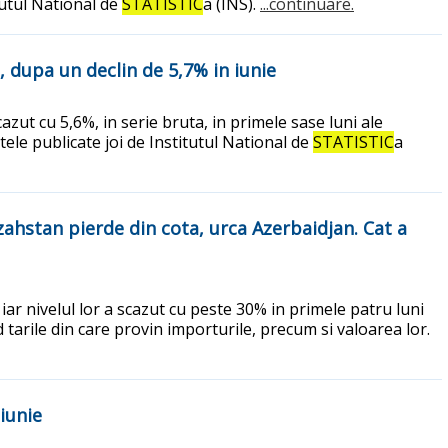
tutul National de
STATISTIC
a (INS).
...continuare.
dupa un declin de 5,7% in iunie
zut cu 5,6%, in serie bruta, in primele sase luni ale
tele publicate joi de Institutul National de
STATISTIC
a
zahstan pierde din cota, urca Azerbaidjan. Cat a
ar nivelul lor a scazut cu peste 30% in primele patru luni
ud tarile din care provin importurile, precum si valoarea lor.
 iunie