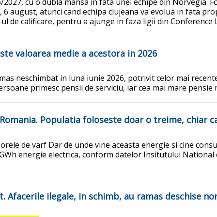
/2027, cu o dubla mansa in fata unei echipe din Norvegia. Fo
 6 august, atunci cand echipa clujeana va evolua in fata pro
l de calificare, pentru a ajunge in faza ligii din Conference L
este valoarea medie a acestora in 2026
mas neschimbat in luna iunie 2026, potrivit celor mai recent
 persoane primesc pensii de serviciu, iar cea mai mare pensie
n Romania. Populatia foloseste doar o treime, chiar
rele de varf Dar de unde vine aceasta energie si cine consum
GWh energie electrica, conform datelor Insitutului National
t. Afacerile ilegale, in schimb, au ramas deschise no