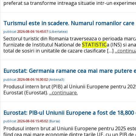
preferat sa transforme intreaga situatie intr-un experimen
Turismul este in scadere. Numarul romanilor care 
publicat
2026-08-06 16:45:07
(
Libertatea
)
Sectorul turistic din Romania traverseaza o perioada mar
furnizate de Institutul National de
STATISTIC
a (INS) si a
total de sosiri in unitatile de cazare clasificate […]
...continu
Eurostat: Germania ramane cea mai mare putere 
publicat
2026-08-06 16:30:02
(
Antena3
)
Produsul intern brut (PIB) al Uniunii Europene pentru 2025 
Eurostat (Eurostat).
...continuare.
Eurostat: PIB-ul Uniunii Europene a fost de 18,800
publicat
2026-08-06 15:45:02
(
Bursa
)
Produsul intern brut al Uniunii Europene pentru 2025 este 
fiind cea mai mare economie dintre tarile UE, cu un PIB de 