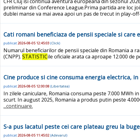
CFR Cluj isi continua aventura europeana din sezonul 2026
preliminar din Conference League.Prima partida are loc joi,
dublei manse va mai avea apoi un pas de trecut in play-off-u
Cati romani beneficiaza de pensii speciale si care 
publicat
2026-08-05 12:45:03
(
Click
)
Numarul beneficiarilor de pensii speciale din Romania a ra
(CNPP).
STATISTIC
ile oficiale arata ca aproape 12.000 de
Cine produce si cine consuma energia electrica, i
publicat
2026-08-05 12:00:08
(
Libertatea
)
In zilele caniculare, Romania consuma peste 7.000 MWh in o
scurt. In august 2025, Romania a produs putin peste 4.000
...continuare.
S-a pus lacatul peste cei care plateau greu la buge
publicat
2026-08-05 11:45:02
(
Adevarul
)