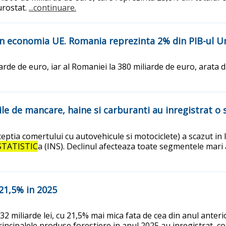
urostat.
...continuare.
n economia UE. Romania reprezinta 2% din PIB-ul U
arde de euro, iar al Romaniei la 380 miliarde de euro, arata 
rile de mancare, haine si carburanti au inregistrat o
eptia comertului cu autovehicule si motociclete) a scazut in 
STATISTIC
a (INS). Declinul afecteaza toate segmentele mari a
 21,5% in 2025
4,132 miliarde lei, cu 21,5% mai mica fata de cea din anul anter
principalele produse forestiere in anul 2025 au inregistrat, co