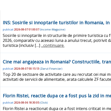
INS: Sosirile si innoptarile turistilor in Romania, i
publicat
2026-08-07 01:00:07
(
Income-Magazine
)
Sosirile si innoptarile in structurile de primire turistica c
2026, comparativ cu aceeasi luna a anului trecut, potrivit d
turistica (inclusiv […]
...continuare.
Cine mai angajeaza in Romania? Constructiile, tran
publicat
2026-08-07 00:15:13
(
Ziarul-Financiar
)
Top 20 de sectoare de activitate care au recrutat cei mai mult
activitati de servicii de alimentatie, arata calculele ZF facu
Florin Ristei, reactie dupa ce a fost pus la zid in 
publicat
2026-08-06 18:30:05
(
Click
)
Florin Ristei a reactionat dupa ce a fost intens criticat in