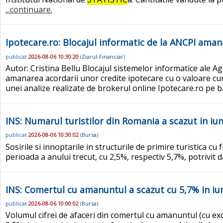
...continuare.
Ipotecare.ro: Blocajul informatic de la ANCPI amana
publicat
2026-08-06 10:30:20
(
Ziarul-Financiar
)
Autor: Cristina Bellu Blocajul sistemelor informatice ale A
amanarea acordarii unor credite ipotecare cu o valoare cumu
unei analize realizate de brokerul online Ipotecare.ro pe 
INS: Numarul turistilor din Romania a scazut in iun
publicat
2026-08-06 10:30:02
(
Bursa
)
Sosirile si innoptarile in structurile de primire turistica c
perioada a anului trecut, cu 2,5%, respectiv 5,7%, potrivit 
INS: Comertul cu amanuntul a scazut cu 5,7% in iun
publicat
2026-08-06 10:00:02
(
Bursa
)
Volumul cifrei de afaceri din comertul cu amanuntul (cu exc