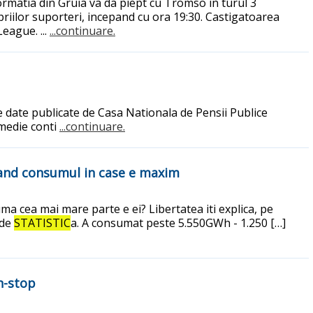
rmatia din Gruia va da piept cu Tromso in turul 3
priilor suporteri, incepand cu ora 19:30. Castigatoarea
eague. ...
...continuare.
e date publicate de Casa Nationala de Pensii Publice
 medie conti
...continuare.
 cand consumul in case e maxim
a cea mai mare parte e ei? Libertatea iti explica, pe
 de
STATISTIC
a. A consumat peste 5.550GWh - 1.250 […]
n-stop