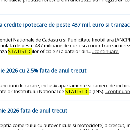
 credite ipotecare de peste 437 mil. euro si tranzact
gentiei Nationale de Cadastru si Publicitate Imobiliara (ANCP
lata de peste 437 milioane de euro si a unor tranzactii rezi
baza
STATISTIC
ilor oficiale si a datelor din...
...continuare.
ie 2026 cu 2,5% fata de anul trecut
u functiuni de cazare, inclusiv apartamente si camere de inchi
datelor Institutului National de
STATISTIC
a (INS).
...continuar
ie 2026 fata de anul trecut
eptia comertului cu autovehicule si motociclete) a crescut, in