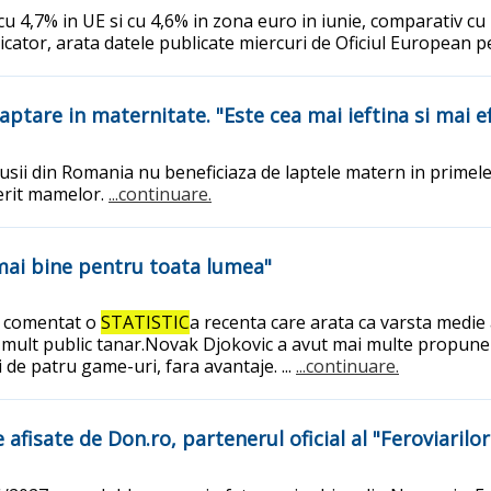
 cu 4,7% in UE si cu 4,6% in zona euro in iunie, comparativ c
dicator, arata datele publicate miercuri de Oficiul European 
laptare in maternitate. "Este cea mai ieftina si mai e
usii din Romania nu beneficiaza de laptele matern in primele
ferit mamelor.
...continuare.
 mai bine pentru toata lumea"
 a comentat o
STATISTIC
a recenta care arata ca varsta medie 
i mult public tanar.Novak Djokovic a avut mai multe propune
i de patru game-uri, fara avantaje. ...
...continuare.
 afisate de Don.ro, partenerul oficial al "Feroviarilor