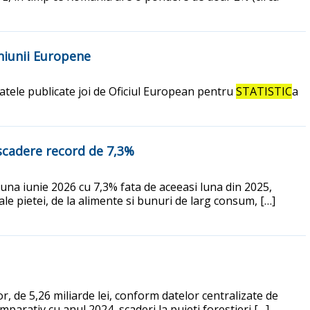
niunii Europene
datele publicate joi de Oficiul European pentru
STATISTIC
a
 scadere record de 7,3%
luna iunie 2026 cu 7,3% fata de aceeasi luna din 2025,
le pietei, de la alimente si bunuri de larg consum, […]
ior, de 5,26 miliarde lei, conform datelor centralizate de
mparativ cu anul 2024, scaderi la puieti forestieri […]