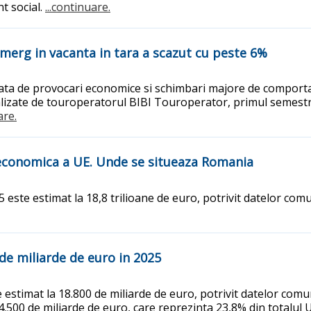
t social.
...continuare.
merg in vacanta in tara a scazut cu peste 6%
cata de provocari economice si schimbari majore de compor
nalizate de touroperatorul BIBI Touroperator, primul semest
are.
economica a UE. Unde se situeaza Romania
este estimat la 18,8 trilioane de euro, potrivit datelor comu
 de miliarde de euro in 2025
estimat la 18.800 de miliarde de euro, potrivit datelor comu
4.500 de miliarde de euro, care reprezinta 23,8% din totalul