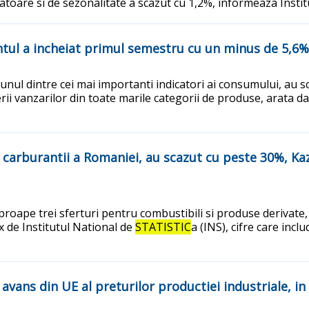
cratoare si de sezonalitate a scazut cu 1,2%, informeaza Insti
ul a incheiat primul semestru cu un minus de 5,6%, 
nul dintre cei mai importanti indicatori ai consumului, au sca
ii vanzarilor din toate marile categorii de produse, arata da
e carburantii a Romaniei, au scazut cu peste 30%, Ka
roape trei sferturi pentru combustibili si produse derivate, i
x de Institutul National de
STATISTIC
a (INS), cifre care incl
avans din UE al preturilor productiei industriale, in