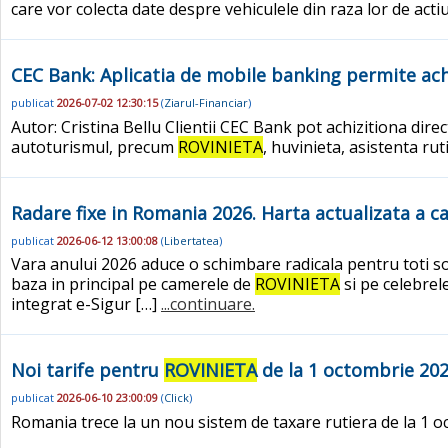
care vor colecta date despre vehiculele din raza lor de actiun
CEC Bank: Aplicatia de mobile banking permite achiz
publicat
2026-07-02 12:30:15
(
Ziarul-Financiar
)
Autor: Cristina Bellu Clientii CEC Bank pot achizitiona direc
autoturismul, precum
ROVINIETA
, huvinieta, asistenta ru
Radare fixe in Romania 2026. Harta actualizata a c
publicat
2026-06-12 13:00:08
(
Libertatea
)
Vara anului 2026 aduce o schimbare radicala pentru toti sof
baza in principal pe camerele de
ROVINIETA
si pe celebrel
integrat e-Sigur […]
...continuare.
Noi tarife pentru
ROVINIETA
de la 1 octombrie 202
publicat
2026-06-10 23:00:09
(
Click
)
Romania trece la un nou sistem de taxare rutiera de la 1 octo