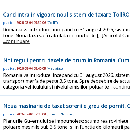
Cand intra in vigoare noul sistem de taxare TollRO s
publicat
2026-08-04 09:30:06
(
Go4IT
)
Romania va introduce, incepand cu 31 august 2026, sistemu
tone. Noua taxa va fi calculata in functie de […]Articolul Ca
...continuare.
Noi reguli pentru taxele de drum in Romania. Cum
publicat
2026-08-04 08:45:08
(
Mediafax
)
Romania va introduce, incepand cu 31 august 2026, sistemu
transport marfa de peste 3,5 tone. Spre deosebire de actu
categoria vehiculului si nivelul emisiilor poluante.
...contin
Noua masinarie de taxat soferii e greu de pornit.
publicat
2026-07-08 07:30:08
(
Jurnalul-National
)
Planurile Guvernului se impotmolesc: scumpirea rovinietei
poluare masinile sub 3,5 tone, si in functie de kilometrii p