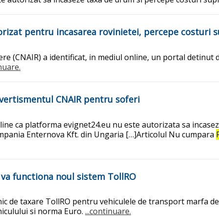
orizat pentru incasarea rovinietei, percepe costuri 
e (CNAIR) a identificat, in mediul online, un portal detinut 
inuare.
! Avertismentul CNAIR pentru soferi
ine ca platforma evignet24.eu nu este autorizata sa incaseze 
ompania Enternova Kft. din Ungaria […]Articolul Nu cumpara
 va functiona noul sistem TollRO
nic de taxare TollRO pentru vehiculele de transport marfa d
ehiculului si norma Euro.
...continuare.