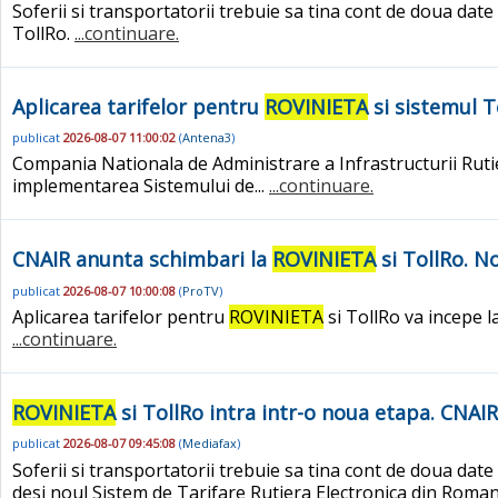
Soferii si transportatorii trebuie sa tina cont de doua dat
TollRo.
...continuare.
Aplicarea tarifelor pentru
ROVINIETA
si sistemul T
publicat
2026-08-07 11:00:02
(
Antena3
)
Compania Nationala de Administrare a Infrastructurii Rutie
implementarea Sistemului de...
...continuare.
CNAIR anunta schimbari la
ROVINIETA
si TollRo. No
publicat
2026-08-07 10:00:08
(
ProTV
)
Aplicarea tarifelor pentru
ROVINIETA
si TollRo va incepe l
...continuare.
ROVINIETA
si TollRo intra intr-o noua etapa. CNAIR 
publicat
2026-08-07 09:45:08
(
Mediafax
)
Soferii si transportatorii trebuie sa tina cont de doua da
desi noul Sistem de Tarifare Rutiera Electronica din Romani