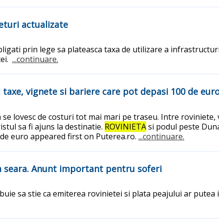
eturi actualizate
igati prin lege sa plateasca taxa de utilizare a infrastructuri
tei.
...continuare.
 taxe, vignete si bariere care pot depasi 100 de eur
 se lovesc de costuri tot mai mari pe traseu. Intre roviniete
stul sa fi ajuns la destinatie.
ROVINIETA
si podul peste Duna
0 de euro appeared first on Puterea.ro.
...continuare.
ta seara. Anunt important pentru soferi
rebuie sa stie ca emiterea rovinietei si plata peajului ar pu