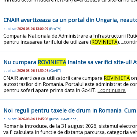
CNAIR avertizeaza ca un portal din Ungaria, neaut
publicat
2026-08-06 13:00:09
(
ProTV
)
Compania Nationala de Administrare a Infrastructurii Rutier
pentru incasarea tarifului de utilizare (
ROVINIETA
).
...cont
Nu cumpara
ROVINIETA
inainte sa verifici site-ul
publicat
2026-08-06 11:30:06
(
Go4IT
)
CNAIR avertizeaza utilizatorii care cumpara
ROVINIETA
onl
autostrazilor din Romania. Portalul este administrat de c
pentru soferi apare prima data in Go4IT.
...continuare.
Noi reguli pentru taxele de drum in Romania. Cum
publicat
2026-08-04 11:45:08
(
Jurnalul-National
)
Romania introduce, de la 31 august 2026, sistemul electro
va fi calculata in functie de distanta parcursa, categoria v