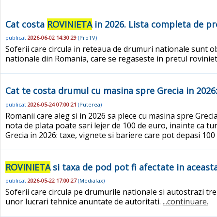
Cat costa
ROVINIETA
in 2026. Lista completa de pr
publicat
2026-06-02 14:30:29
(
ProTV
)
Soferii care circula in reteaua de drumuri nationale sunt obl
nationale din Romania, care se regaseste in pretul rovinie
Cat te costa drumul cu masina spre Grecia in 2026:
publicat
2026-05-24 07:00:21
(
Puterea
)
Romanii care aleg si in 2026 sa plece cu masina spre Grecia
nota de plata poate sari lejer de 100 de euro, inainte ca turi
Grecia in 2026: taxe, vignete si bariere care pot depasi 10
ROVINIETA
si taxa de pod pot fi afectate in aceas
publicat
2026-05-22 17:00:27
(
Mediafax
)
Soferii care circula pe drumurile nationale si autostrazi t
unor lucrari tehnice anuntate de autoritati.
...continuare.