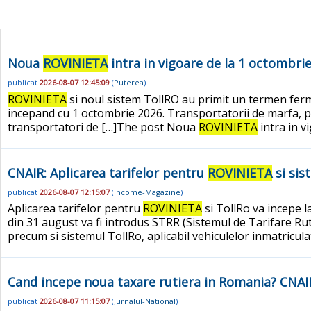
Noua
ROVINIETA
intra in vigoare de la 1 octombri
publicat
2026-08-07 12:45:09
(
Puterea
)
ROVINIETA
si noul sistem TollRO au primit un termen ferm 
incepand cu 1 octombrie 2026. Transportatorii de marfa, pri
transportatori de […]The post Noua
ROVINIETA
intra in vi
CNAIR: Aplicarea tarifelor pentru
ROVINIETA
si sis
publicat
2026-08-07 12:15:07
(
Income-Magazine
)
Aplicarea tarifelor pentru
ROVINIETA
si TollRo va incepe l
din 31 august va fi introdus STRR (Sistemul de Tarifare R
precum si sistemul TollRo, aplicabil vehiculelor inmatricul
Cand incepe noua taxare rutiera in Romania? CNAIR
publicat
2026-08-07 11:15:07
(
Jurnalul-National
)