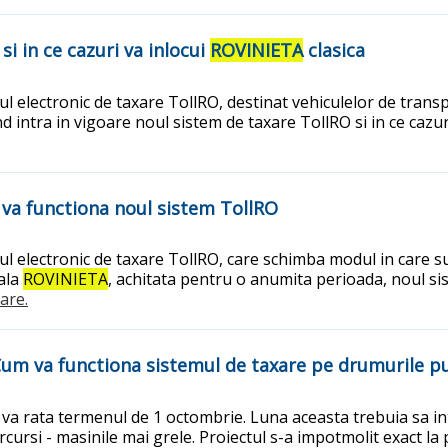
i in ce cazuri va inlocui
ROVINIETA
clasica
l electronic de taxare TollRO, destinat vehiculelor de tran
nd intra in vigoare noul sistem de taxare TollRO si in ce cazur
 va functiona noul sistem TollRO
l electronic de taxare TollRO, care schimba modul in care su
ala
ROVINIETA
, achitata pentru o anumita perioada, noul sis
uare.
 Cum va functiona sistemul de taxare pe drumurile p
 va rata termenul de 1 octombrie. Luna aceasta trebuia sa i
arcursi - masinile mai grele. Proiectul s-a impotmolit exact la