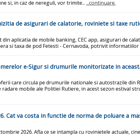
e si, in caz de nereguli, vor trimite...
...continuare.
itia de asigurari de calatorie, roviniete si taxe ruti
t din aplicatia de mobile banking, CEC app, asigurari de calat
tiera si taxa de pod Fetesti - Cernavoda, potrivit informatiil
amerelor e-Sigur si drumurile monitorizate in aceast
erii care circula pe drumurile nationale si autostrazile din 
e radare mobile ale Politiei Rutiere, in acest sezon estival s
6. Cat va costa in functie de norma de poluare a mas
mbrie 2026. Afla ce se intampla cu rovinietele actuale, cine e