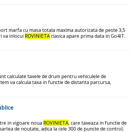
sport marfa cu masa totala maxima autorizata de peste 3,5
i va inlocui
ROVINIETA
clasica apare prima data in Go4IT.
nt calculate taxele de drum pentru vehiculele de
tem va calcula taxa in functie de distanta parcursa,
ublice
ntre in vigoare noua
ROVINIETA
, care taxeaza in functie de
 partea de noutate, adica la cele 300 de puncte de control,