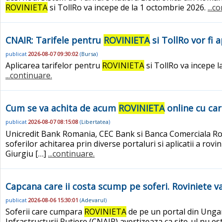
ROVINIETA
si TollRo va incepe de la 1 octombrie 2026.
...c
CNAIR: Tarifele pentru
ROVINIETA
si TollRo vor fi 
publicat
2026-08-07 09:30:02
(
Bursa
)
Aplicarea tarifelor pentru
ROVINIETA
si TollRo va incepe l
...continuare.
Cum se va achita de acum
ROVINIETA
online cu card
publicat
2026-08-07 08:15:08
(
Libertatea
)
Unicredit Bank Romania, CEC Bank si Banca Comerciala Roman
soferilor achitarea prin diverse portaluri si aplicatii a rovin
Giurgiu […]
...continuare.
Capcana care ii costa scump pe soferi. Roviniete v
publicat
2026-08-06 15:30:01
(
Adevarul
)
Soferii care cumpara
ROVINIETA
de pe un portal din Ungari
Infrastructurii Rutiere (CNAIR) avertizeaza ca site-ul nu e