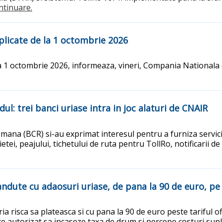
ontinuare.
aplicate de la 1 octombrie 2026
a 1 octombrie 2026, informeaza, vineri, Compania Nationala d
ul: trei banci uriase intra in joc alaturi de CNAIR
a (BCR) si-au exprimat interesul pentru a furniza servicii 
ietei, peajului, tichetului de ruta pentru TollRo, notificarii de
andute cu adaosuri uriase, de pana la 90 de euro, pe
a risca sa plateasca si cu pana la 90 de euro peste tariful 
ste autorizat sa incaseze taxa de drum si percepe costuri su