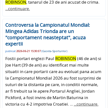
ROBINSON
, tanarul de 23 de ani acuzat de crima.
...continuare.
Controversa la Campionatul Mondial:
Mingea Adidas Trionda are un
"comportament neasteptat", acuza
expertii
publicat
2026-06-21 15:30:07
(
Gazeta-Sporturilor
)
Fostii portari englezi Paul
ROBINSON
(46 de ani) si
Joe Hart (39 de ani) au identificat mai multe
situatii in care portarii care au evoluat pana acum
la Campionatul Mondial 2026 au fost surprinsi de
suturi de la distanta pe care, in conditii normale,
ar fi trebuit sa le apere.Portarul Angliei, Jordan
Pickford, a fost invins de Martin Baturina in
victoria cu 4-2 impotriva Croatiei. ...
...continuare.