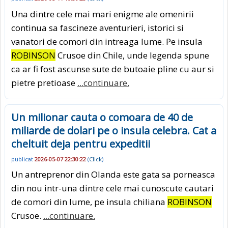
Una dintre cele mai mari enigme ale omenirii
continua sa fascineze aventurieri, istorici si
vanatori de comori din intreaga lume. Pe insula
ROBINSON
Crusoe din Chile, unde legenda spune
ca ar fi fost ascunse sute de butoaie pline cu aur si
pietre pretioase
...continuare.
Un milionar cauta o comoara de 40 de
miliarde de dolari pe o insula celebra. Cat a
cheltuit deja pentru expeditii
publicat
2026-05-07 22:30:22
(
Click
)
Un antreprenor din Olanda este gata sa porneasca
din nou intr-una dintre cele mai cunoscute cautari
de comori din lume, pe insula chiliana
ROBINSON
Crusoe.
...continuare.