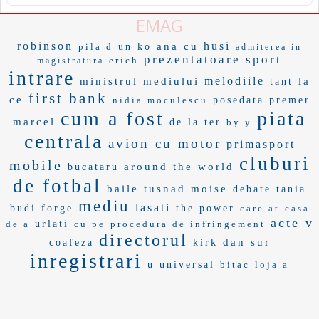
EMAG
robinson
husi
ana cu
pila d
un ko
admiterea in
prezentatoare sport
erich
magistratura
intrare
melodiile
ministrul mediului
la
tant
first bank
ce
nidia moculescu
posedata
premer
cum a fost
piata
marcel
de la ter
by y
centrala
avion cu motor
primasport
cluburi
mobile
around the world
bucataru
de fotbal
baile tusnad
moise
debate
tania
mediu
lasati
budi
forge
the power
care at
casa
acte v
de a
urlati
cu pe
procedura de infringement
directorul
dan sur
coafeza
kirk
inregistrari
u universal
bitac
loja a