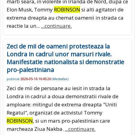
marti seara, in violente in Irlanda de Nord, dupa ce
Elon Musk, Tommy
ROBINSON
si alti agitatori de
extrema dreapta au chemat oamenii in strada ca
reactie la un...
...continuare.
Zeci de mii de oameni protesteaza la
Londra in cadrul unor marsuri rivale.
Manifestatie nationalista si demonstratie
pro-palestiniana
publicat
2026-05-16 16:45:26
(
Mediafax
)
Zeci de mii de persoane au iesit in strada la
Londra in cadrul a doua demonstratii rivale de
amploare: mitingul de extrema dreapta "Uniti
Regatul", organizat de activistul Tommy
ROBINSON
, si un mars pro-palestinian care
marcheaza Ziua Nakba.
...continuare.