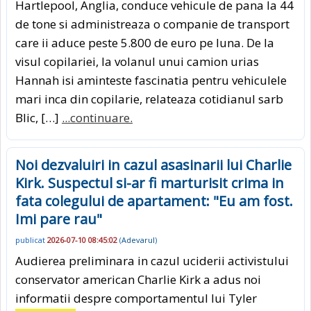
Hartlepool, Anglia, conduce vehicule de pana la 44
de tone si administreaza o companie de transport
care ii aduce peste 5.800 de euro pe luna. De la
visul copilariei, la volanul unui camion urias
Hannah isi aminteste fascinatia pentru vehiculele
mari inca din copilarie, relateaza cotidianul sarb
Blic, […]
...continuare.
Noi dezvaluiri in cazul asasinarii lui Charlie
Kirk. Suspectul si-ar fi marturisit crima in
fata colegului de apartament: "Eu am fost.
Imi pare rau"
publicat
2026-07-10 08:45:02
(
Adevarul
)
Audierea preliminara in cazul uciderii activistului
conservator american Charlie Kirk a adus noi
informatii despre comportamentul lui Tyler