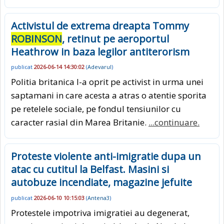
Activistul de extrema dreapta Tommy
ROBINSON
, retinut pe aeroportul
Heathrow in baza legilor antiterorism
publicat
2026-06-14 14:30:02
(
Adevarul
)
Politia britanica l-a oprit pe activist in urma unei
saptamani in care acesta a atras o atentie sporita
pe retelele sociale, pe fondul tensiunilor cu
caracter rasial din Marea Britanie.
...continuare.
Proteste violente anti-imigratie dupa un
atac cu cutitul la Belfast. Masini si
autobuze incendiate, magazine jefuite
publicat
2026-06-10 10:15:03
(
Antena3
)
Protestele impotriva imigratiei au degenerat,