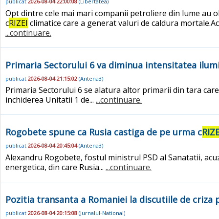
publicat
2026-08-04 22:00:08
(
Libertatea
)
Opt dintre cele mai mari companii petroliere din lume au obti
c
RIZEI
climatice care a generat valuri de caldura mortale.Ac
...continuare.
Primaria Sectorului 6 va diminua intensitatea ilumin
publicat
2026-08-04 21:15:02
(
Antena3
)
Primaria Sectorului 6 se alatura altor primarii din tara car
inchiderea Unitatii 1 de...
...continuare.
Rogobete spune ca Rusia castiga de pe urma c
RIZE
publicat
2026-08-04 20:45:04
(
Antena3
)
Alexandru Rogobete, fostul ministrul PSD al Sanatatii, acuza
energetica, din care Rusia...
...continuare.
Pozitia transanta a Romaniei la discutiile de criza 
publicat
2026-08-04 20:15:08
(
Jurnalul-National
)