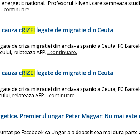
i energetic national. Profesorul Kilyeni, care semneaza stud
]
...continuare.
 cauza c
RIZEI
legate de migratie din Ceuta
egate de criza migratiei din enclava spaniola Ceuta, FC Barc
cului, relateaza AFP.
...continuare.
 cauza c
RIZEI
legate de migratie din Ceuta
egate de criza migratiei din enclava spaniola Ceuta, FC Barc
ului, relateaza AFP.
...continuare.
getice. Premierul ungar Peter Magyar: Nu mai este 
untat pe Facebook ca Ungaria a depasit cea mai dura parte 