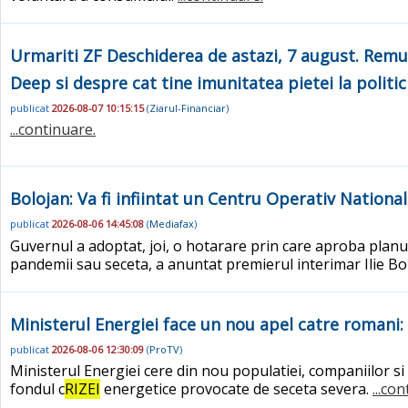
Urmariti ZF Deschiderea de astazi, 7 august. Remus
Deep si despre cat tine imunitatea pietei la politic
publicat
2026-08-07 10:15:15
(
Ziarul-Financiar
)
...continuare.
Bolojan: Va fi infiintat un Centru Operativ Nationa
publicat
2026-08-06 14:45:08
(
Mediafax
)
Guvernul a adoptat, joi, o hotarare prin care aproba planu
pandemii sau seceta, a anuntat premierul interimar Ilie Bo
Ministerul Energiei face un nou apel catre romani: 
publicat
2026-08-06 12:30:09
(
ProTV
)
Ministerul Energiei cere din nou populatiei, companiilor si 
fondul c
RIZEI
energetice provocate de seceta severa.
...co