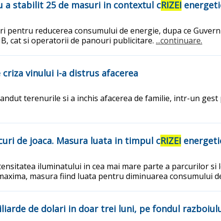
 a stabilit 25 de masuri in contextul c
RIZEI
energeti
ri pentru reducerea consumului de energie, dupa ce Guvernul 
MB, cat si operatorii de panouri publicitare.
...continuare.
riza vinului i-a distrus afacerea
vandut terenurile si a inchis afacerea de familie, intr-un gest
curi de joaca. Masura luata in timpul c
RIZEI
energeti
ensitatea iluminatului in cea mai mare parte a parcurilor si l
 maxima, masura fiind luata pentru diminuarea consumului de
liarde de dolari in doar trei luni, pe fondul razboiul