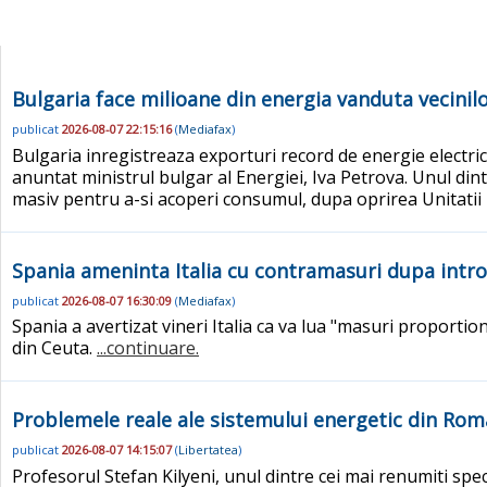
Bulgaria face milioane din energia vanduta vecinil
publicat
2026-08-07 22:15:16
(
Mediafax
)
Bulgaria inregistreaza exporturi record de energie electrica
anuntat ministrul bulgar al Energiei, Iva Petrova. Unul dintr
masiv pentru a-si acoperi consumul, dupa oprirea Unitatii
Spania ameninta Italia cu contramasuri dupa intro
publicat
2026-08-07 16:30:09
(
Mediafax
)
Spania a avertizat vineri Italia ca va lua "masuri proport
din Ceuta.
...continuare.
Problemele reale ale sistemului energetic din Roman
publicat
2026-08-07 14:15:07
(
Libertatea
)
Profesorul Stefan Kilyeni, unul dintre cei mai renumiti speci