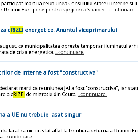
 participat marti la reuniunea Consiliului Afaceri Interne si J
or Uniunii Europene pentru sprijinirea Spaniei.
...continuare.
za c
RIZEI
energetice. Anuntul viceprimarului
august, ca municipalitatea opreste temporar iluminatul arhi
erata de criza energetica.
...continuare.
rilor de interne a fost "constructiva"
clarat marti ca reuniunea JAI a fost "constructiva", iar stat
re a c
RIZEI
de migratie din Ceuta.
...continuare.
rna a UE nu trebuie lasat singur
a declarat ca niciun stat aflat la frontiera externa a Uniunii
ta
...continuare.