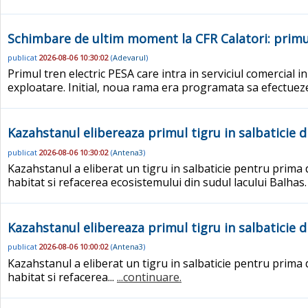
Schimbare de ultim moment la CFR Calatori: primul 
publicat
2026-08-06 10:30:02
(
Adevarul
)
Primul tren electric PESA care intra in serviciul comercial 
exploatare. Initial, noua rama era programata sa efectuez
Kazahstanul elibereaza primul tigru in salbaticie d
publicat
2026-08-06 10:30:02
(
Antena3
)
Kazahstanul a eliberat un tigru in salbaticie pentru prima
habitat si refacerea ecosistemului din sudul lacului Balhas
Kazahstanul elibereaza primul tigru in salbaticie d
publicat
2026-08-06 10:00:02
(
Antena3
)
Kazahstanul a eliberat un tigru in salbaticie pentru prima
habitat si refacerea...
...continuare.