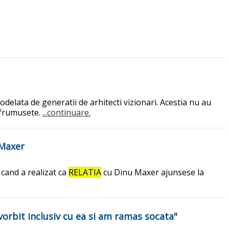
delata de generatii de arhitecti vizionari. Acestia nu au
i frumusete.
...continuare.
 Maxer
 cand a realizat ca
RELATIA
cu Dinu Maxer ajunsese la
 vorbit inclusiv cu ea si am ramas socata"