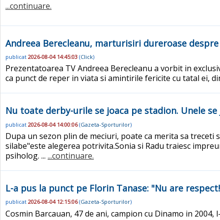
...continuare.
Andreea Berecleanu, marturisiri dureroase despre p
publicat
2026-08-04 14:45:03
(
Click
)
Prezentatoarea TV Andreea Berecleanu a vorbit in exclusiv
ca punct de reper in viata si amintirile fericite cu tatal ei, 
Nu toate derby-urile se joaca pe stadion. Unele se 
publicat
2026-08-04 14:00:06
(
Gazeta-Sporturilor
)
Dupa un sezon plin de meciuri, poate ca merita sa treceti si pe
silabe"este alegerea potrivita.Sonia si Radu traiesc impreun
psiholog. ...
...continuare.
L-a pus la punct pe Florin Tanase: "Nu are respect! D
publicat
2026-08-04 12:15:06
(
Gazeta-Sporturilor
)
Cosmin Barcauan, 47 de ani, campion cu Dinamo in 2004, l-a