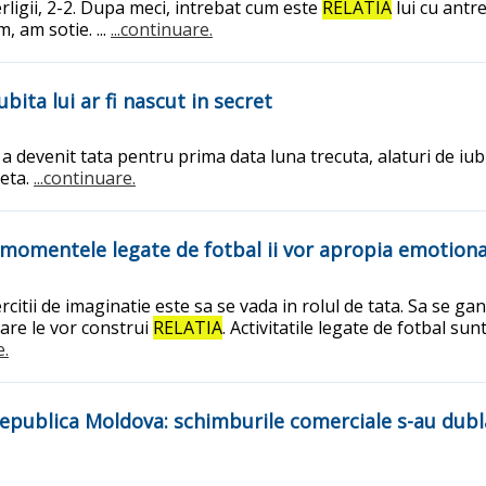
rligii, 2-2. Dupa meci, intrebat cum este
RELATIA
lui cu antr
, am sotie. ...
...continuare.
ita lui ar fi nascut in secret
a devenit tata pentru prima data luna trecuta, alaturi de iubit
reta.
...continuare.
ca momentele legate de fotbal ii vor apropia emotiona
itii de imaginatie este sa se vada in rolul de tata. Sa se gan
care le vor construi
RELATIA
. Activitatile legate de fotbal sun
e.
ublica Moldova: schimburile comerciale s-au dublat 