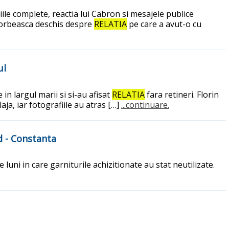
iile complete, reactia lui Cabron si mesajele publice
 vorbeasca deschis despre
RELATIA
pe care a avut-o cu
ul
in largul marii si si-au afisat
RELATIA
fara retineri. Florin
laja, iar fotografiile au atras […]
...continuare.
 - Constanta
 luni in care garniturile achizitionate au stat neutilizate.