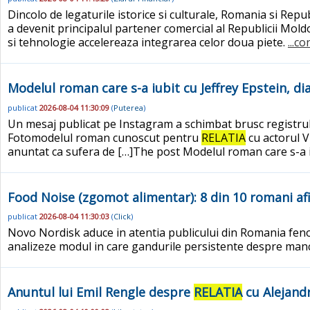
Dincolo de legaturile istorice si culturale, Romania si Rep
a devenit principalul partener comercial al Republicii Mold
si tehnologie accelereaza integrarea celor doua piete.
...c
Modelul roman care s-a iubit cu Jeffrey Epstein, dia
publicat
2026-08-04 11:30:09
(
Puterea
)
Un mesaj publicat pe Instagram a schimbat brusc registrul
Fotomodelul roman cunoscut pentru
RELATIA
cu actorul V
anuntat ca sufera de […]The post Modelul roman care s-a iub
Food Noise (zgomot alimentar): 8 din 10 romani af
publicat
2026-08-04 11:30:03
(
Click
)
Novo Nordisk aduce in atentia publicului din Romania feno
analizeze modul in care gandurile persistente despre man
Anuntul lui Emil Rengle despre
RELATIA
cu Alejandr