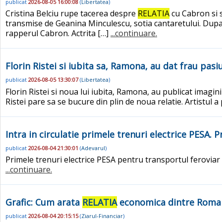
publicat
2026-08-05 16:00:08
(
Libertatea
)
Cristina Belciu rupe tacerea despre
RELATIA
cu Cabron si s
transmise de Geanina Minculescu, sotia cantaretului. Dupa 
rapperul Cabron. Actrita […]
...continuare.
Florin Ristei si iubita sa, Ramona, au dat frau pasi
publicat
2026-08-05 13:30:07
(
Libertatea
)
Florin Ristei si noua lui iubita, Ramona, au publicat imagin
Ristei pare sa se bucure din plin de noua relatie. Artistul a p
Intra in circulatie primele trenuri electrice PESA.
publicat
2026-08-04 21:30:01
(
Adevarul
)
Primele trenuri electrice PESA pentru transportul feroviar de
...continuare.
Grafic: Cum arata
RELATIA
economica dintre Roman
publicat
2026-08-04 20:15:15
(
Ziarul-Financiar
)