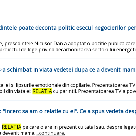
intele poate deconta politic esecul negocierilor p
 presedintele Nicusor Dan a adoptat o pozitie publica care i
proiectul de lege privind decarbonizarea sectorului energeti
e s-a schimbat in viata vedetei dupa ce a devenit mam
al ei si lipsurile emotionale din copilarie. Prezentatoarea TV
l din viata ei:
RELATIA
cu parintii. Prezentatoarea TV a pov
: "Incerc sa am o relatie cu el". Ce a spus vedeta d
e
RELATIA
pe care o are in prezent cu tatal sau, despre lega
 a devenit mama.
...continuare.