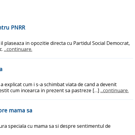
entru PNRR
l plaseaza in opozitie directa cu Partidul Social Democrat,
c.
...continuare.
a
 a explicat cum i s-a schimbat viata de cand a devenit
estit cum incearca in prezent sa pastreze […]
...continuare.
espre mama sa
tura speciala cu mama sa si despre sentimentul de