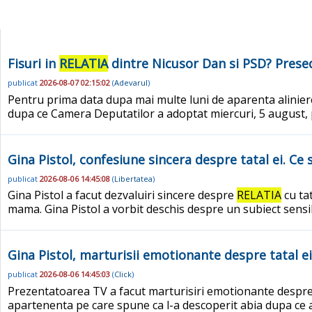
Fisuri in
RELATIA
dintre Nicusor Dan si PSD? Presed
publicat
2026-08-07 02:15:02
(
Adevarul
)
Pentru prima data dupa mai multe luni de aparenta aliniere,
dupa ce Camera Deputatilor a adoptat miercuri, 5 august, 
Gina Pistol, confesiune sincera despre tatal ei. C
publicat
2026-08-06 14:45:08
(
Libertatea
)
Gina Pistol a facut dezvaluiri sincere despre
RELATIA
cu tat
mama. Gina Pistol a vorbit deschis despre un subiect sensibi
Gina Pistol, marturisii emotionante despre tatal ei
publicat
2026-08-06 14:45:03
(
Click
)
Prezentatoarea TV a facut marturisiri emotionante despr
apartenenta pe care spune ca l-a descoperit abia dupa ce