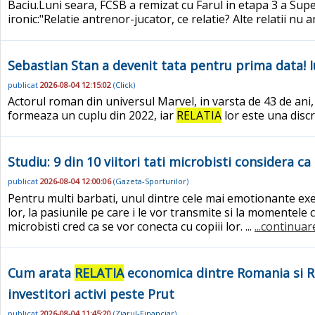
Baciu.Luni seara, FCSB a remizat cu Farul in etapa 3 a Supe
ironic:"Relatie antrenor-jucator, ce relatie? Alte relatii nu am
Sebastian Stan a devenit tata pentru prima data! Iub
publicat
2026-08-04 12:15:02
(
Click
)
Actorul roman din universul Marvel, in varsta de 43 de ani, 
formeaza un cuplu din 2022, iar
RELATIA
lor este una disc
Studiu: 9 din 10 viitori tati microbisti considera 
publicat
2026-08-04 12:00:06
(
Gazeta-Sporturilor
)
Pentru multi barbati, unul dintre cele mai emotionante exerc
lor, la pasiunile pe care i le vor transmite si la momentele 
microbisti cred ca se vor conecta cu copiii lor. ...
...continuar
Cum arata
RELATIA
economica dintre Romania si Rep
investitori activi peste Prut
publicat
2026-08-04 11:45:20
(
Ziarul-Financiar
)