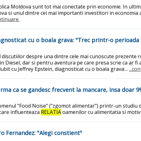
ublica Moldova sunt tot mai conectate prin economie. In ultim
ova si unul dintre cei mai importanti investitori in economia 
ontinuare.
gnosticat cu o boala grava: "Trec printr-o perioada f
 discutiilor despre una dintre cele mai cunoscute prezente 
in Diesel, dar si pentru aventura pe care presa scrie ca ar fi 
it cu Jeffrey Epstein, diagnosticat cu o boala grava:...
...co
irma ca se gandesc frecvent la mancare, insa doar 9
menul "Food Noise" ("zgomot alimentar") printr-un studiu de
care influenteaza
RELATIA
oamenilor cu alimentatia si moti
o Fernandez: "Alegi constient"