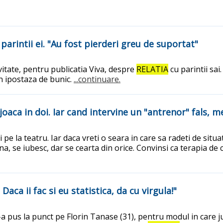
arintii ei. "Au fost pierderi greu de suportat"
itate, pentru publicatia Viva, despre
RELATIA
cu parintii sa
din ipostaza de bunic.
...continuare.
joaca in doi. Iar cand intervine un "antrenor" fals, 
 la teatru. Iar daca vreti o seara in care sa radeti de situatii 
a, se iubesc, dar se cearta din orice. Convinsi ca terapia de
aca ii fac si eu statistica, da cu virgula!"
 pus la punct pe Florin Tanase (31), pentru modul in care ju