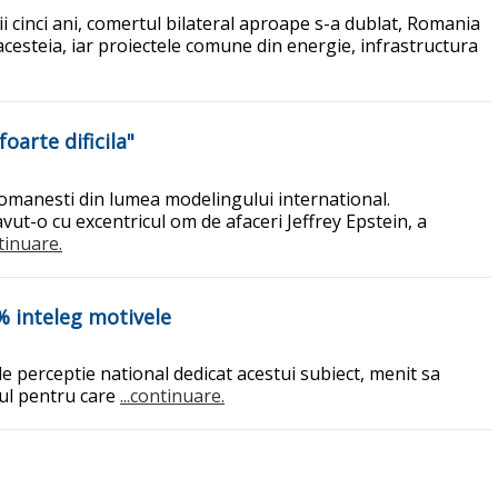
ii cinci ani, comertul bilateral aproape s-a dublat, Romania
acesteia, iar proiectele comune din energie, infrastructura
oarte dificila"
romanesti din lumea modelingului international.
avut-o cu excentricul om de afaceri Jeffrey Epstein, a
ntinuare.
% inteleg motivele
 perceptie national dedicat acestui subiect, menit sa
vul pentru care
...continuare.