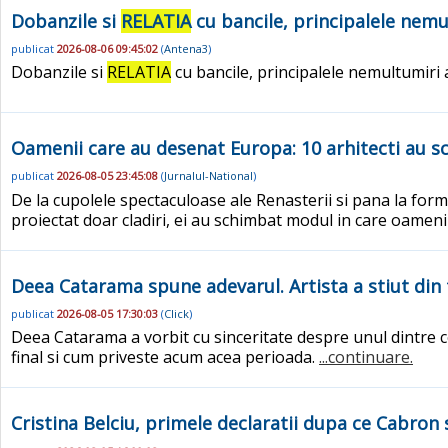
Dobanzile si
RELATIA
cu bancile, principalele nemu
publicat
2026-08-06 09:45:02
(
Antena3
)
Dobanzile si
RELATIA
cu bancile, principalele nemultumiri
Oamenii care au desenat Europa: 10 arhitecti au sc
publicat
2026-08-05 23:45:08
(
Jurnalul-National
)
De la cupolele spectaculoase ale Renasterii si pana la form
proiectat doar cladiri, ei au schimbat modul in care oameni
Deea Catarama spune adevarul. Artista a stiut din 
publicat
2026-08-05 17:30:03
(
Click
)
Deea Catarama a vorbit cu sinceritate despre unul dintre c
final si cum priveste acum acea perioada.
...continuare.
Cristina Belciu, primele declaratii dupa ce Cabron s