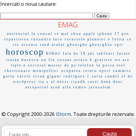
Incercati o noua cautare:
EMAG
antisocial
la consul
re mal
sboa
apple iphone 17 pro
repatrierea
ruxandra luca
resursele planetei
o fetita
ce
ris
arsenie
raed arafat
gheorghe gheorghiu
spit
horoscop
bihor
fata de 19 ani
tablouri furate
traian basescu
un fin
socant
arturo b
gratiere
we are
tiple a
secretul mariei
de pe telefon
la posta
etel
chestionare
montpellier
ocuparea
returo
epert
summits
gotiu
varste
ecran gigant
rodríguez s
sarta
candel
el de
wordpress
tia s
al nassr riyadh
casti
dana deac
aeroportul arad
alfa romeo
jerusalem
© Copyright 2000-2026
iStorm
. Toate drepturile rezervate.