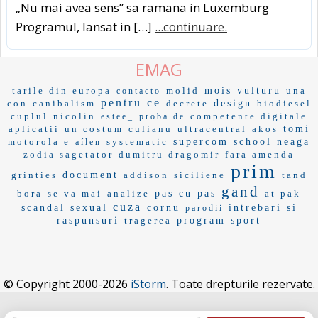
„Nu mai avea sens” sa ramana in Luxemburg
Programul, lansat in […]
...continuare.
EMAG
tarile din europa
molid
mois
vulturu
una
contacto
pentru ce
con
canibalism
decrete
design
biodiesel
cuplul
nicolin
competente digitale
estee_
proba de
aplicatii
un costum
culianu
ultracentral
akos
tomi
motorola e
systematic
supercom
school
neaga
aílen
zodia sagetator
dumitru dragomir
fara amenda
prim
grinties
document
addison
siciliene
tand
gand
bora
se va mai
analize
pas cu pas
at pak
cuza
scandal sexual
cornu
intrebari si
parodii
raspunsuri
tragerea
program sport
© Copyright 2000-2026
iStorm
. Toate drepturile rezervate.