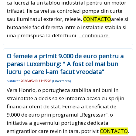
ca lucrezi la un tablou industrial pentru un motor
trifazat, fie ca vrei sa controlezi pompa din curte
sau iluminatul exterior, releele,
CONTACTO
arele si
butoanele fac diferenta intre o instalatie stabila si
una predispusa la defectiuni.
...continuare.
O femeie a primit 9.000 de euro pentru a
parasi Luxemburg: " A fost cel mai bun
lucru pe care l-am facut vreodata"
publicat
2026-05-10 11:15:28
(
Libertatea
)
Vera Honrio, o portugheza stabilita ani buni in
strainatate a decis sa se intoarca acasa cu sprijin
financiar oferit de stat. Femeia a beneficiat de
9.000 de euro prin programul „Regressar”, o
initiativa a guvernului portughez dedicata
emigrantilor care revin in tara, potrivit
CONTACTO
.