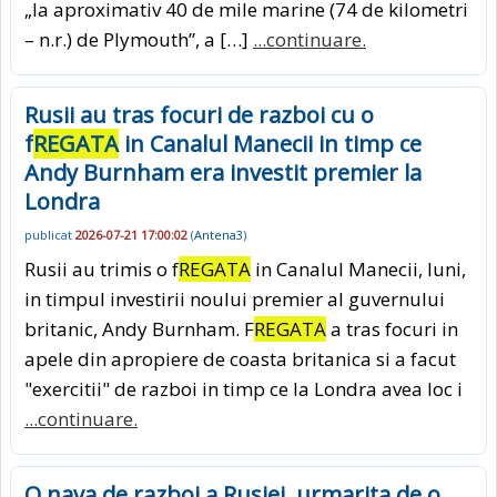
„la aproximativ 40 de mile marine (74 de kilometri
– n.r.) de Plymouth”, a […]
...continuare.
Rusii au tras focuri de razboi cu o
f
REGATA
in Canalul Manecii in timp ce
Andy Burnham era investit premier la
Londra
publicat
2026-07-21 17:00:02
(
Antena3
)
Rusii au trimis o f
REGATA
in Canalul Manecii, luni,
in timpul investirii noului premier al guvernului
britanic, Andy Burnham. F
REGATA
a tras focuri in
apele din apropiere de coasta britanica si a facut
"exercitii" de razboi in timp ce la Londra avea loc i
...continuare.
O nava de razboi a Rusiei, urmarita de o