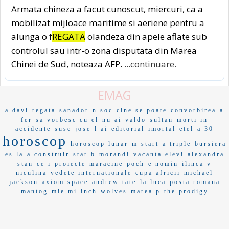
Armata chineza a facut cunoscut, miercuri, ca a
mobilizat mijloace maritime si aeriene pentru a
alunga o f
REGATA
olandeza din apele aflate sub
controlul sau intr-o zona disputata din Marea
Chinei de Sud, noteaza AFP.
...continuare.
EMAG
a davi
regata
sanador
n soc
cine se poate
convorbirea
a
fer
sa vorbesc cu el
nu ai
valdo
sultan
morti in
accidente
suse
jose
l ai
editorial
imortal
etel
a 30
horoscop
horoscop lunar
m start
a triple
bursiera
es la
a construir
star b
morandi
vacanta elevi
alexandra
stan
ce i
proiecte
maracine
poch
e nomin
ilinca v
niculina
vedete internationale
cupa africii
michael
jackson
axiom space
andrew tate
la luca
posta romana
mantog
mie mi
inch
wolves
marea p
the prodigy