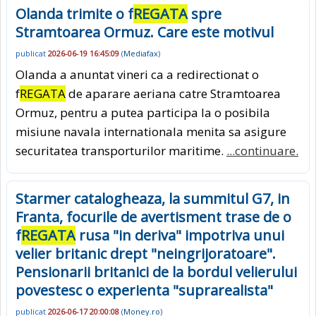
Olanda trimite o f
REGATA
spre
Stramtoarea Ormuz. Care este motivul
publicat
2026-06-19 16:45:09
(
Mediafax
)
Olanda a anuntat vineri ca a redirectionat o
f
REGATA
de aparare aeriana catre Stramtoarea
Ormuz, pentru a putea participa la o posibila
misiune navala internationala menita sa asigure
securitatea transporturilor maritime.
...continuare.
Starmer catalogheaza, la summitul G7, in
Franta, focurile de avertisment trase de o
f
REGATA
rusa "in deriva" impotriva unui
velier britanic drept "neingrijoratoare".
Pensionarii britanici de la bordul velierului
povestesc o experienta "suprarealista"
publicat
2026-06-17 20:00:08
(
Money.ro
)