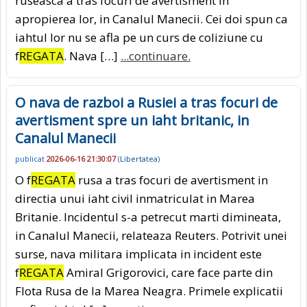
ruseasca a tras focuri de avertisment in
apropierea lor, in Canalul Manecii. Cei doi spun ca
iahtul lor nu se afla pe un curs de coliziune cu
f
REGATA
. Nava […]
...continuare.
O nava de razboi a Rusiei a tras focuri de
avertisment spre un iaht britanic, in
Canalul Manecii
publicat
2026-06-16 21:30:07
(
Libertatea
)
O f
REGATA
rusa a tras focuri de avertisment in
directia unui iaht civil inmatriculat in Marea
Britanie. Incidentul s-a petrecut marti dimineata,
in Canalul Manecii, relateaza Reuters. Potrivit unei
surse, nava militara implicata in incident este
f
REGATA
Amiral Grigorovici, care face parte din
Flota Rusa de la Marea Neagra. Primele explicatii