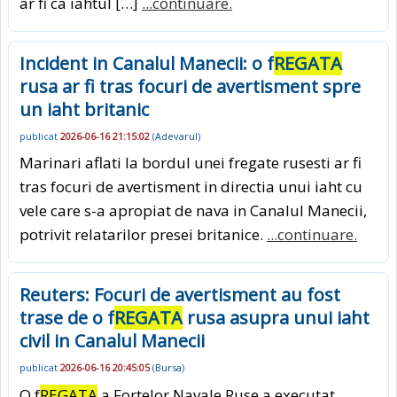
ar fi ca iahtul […]
...continuare.
Incident in Canalul Manecii: o f
REGATA
rusa ar fi tras focuri de avertisment spre
un iaht britanic
publicat
2026-06-16 21:15:02
(
Adevarul
)
Marinari aflati la bordul unei fregate rusesti ar fi
tras focuri de avertisment in directia unui iaht cu
vele care s-a apropiat de nava in Canalul Manecii,
potrivit relatarilor presei britanice.
...continuare.
Reuters: Focuri de avertisment au fost
trase de o f
REGATA
rusa asupra unui iaht
civil in Canalul Manecii
publicat
2026-06-16 20:45:05
(
Bursa
)
O f
REGATA
a Fortelor Navale Ruse a executat