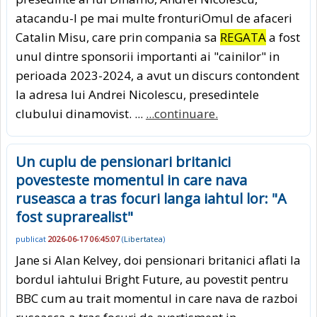
atacandu-l pe mai multe fronturiOmul de afaceri
Catalin Misu, care prin compania sa
REGATA
a fost
unul dintre sponsorii importanti ai "cainilor" in
perioada 2023-2024, a avut un discurs contondent
la adresa lui Andrei Nicolescu, presedintele
clubului dinamovist. ...
...continuare.
Un cuplu de pensionari britanici
povesteste momentul in care nava
ruseasca a tras focuri langa iahtul lor: "A
fost suprarealist"
publicat
2026-06-17 06:45:07
(
Libertatea
)
Jane si Alan Kelvey, doi pensionari britanici aflati la
bordul iahtului Bright Future, au povestit pentru
BBC cum au trait momentul in care nava de razboi