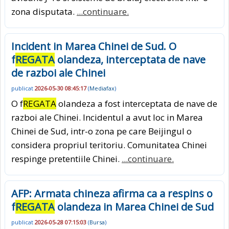
zona disputata.
...continuare.
Incident in Marea Chinei de Sud. O
f
REGATA
olandeza, interceptata de nave
de razboi ale Chinei
publicat
2026-05-30 08:45:17
(
Mediafax
)
O f
REGATA
olandeza a fost interceptata de nave de
razboi ale Chinei. Incidentul a avut loc in Marea
Chinei de Sud, intr-o zona pe care Beijingul o
considera propriul teritoriu. Comunitatea Chinei
respinge pretentiile Chinei.
...continuare.
AFP: Armata chineza afirma ca a respins o
f
REGATA
olandeza in Marea Chinei de Sud
publicat
2026-05-28 07:15:03
(
Bursa
)