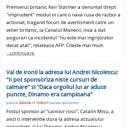
Premierul britanic Keir Starmer a denuntat drept
"imprudent" modul in care o nava rusa de razboi a
actionat, tragand focuri de avertisment catre un
velier britanic, la Canalul Manecii, insa a dat
asigurari ca incidentul "nu este mai ingrijorator
decat atat", relateaza AFP. Citeste mai mult
...continuare.
Val de ironii la adresa lui Andrei Nicolescu:
"Ii pot sponsoriza niste cursuri de
calmare" si "Daca orgoliul lui ar aduce
puncte, Dinamo era campioana"
publicat
2026-06-17 15:00:07
(
Gazeta-Sporturilor
)
Fostul sponsor al "cainilor rosii", Catalin Misu, a
avut o interventie dura la adresa actualului
presedinte al lui Dinamo, Andrei Nicolescu,