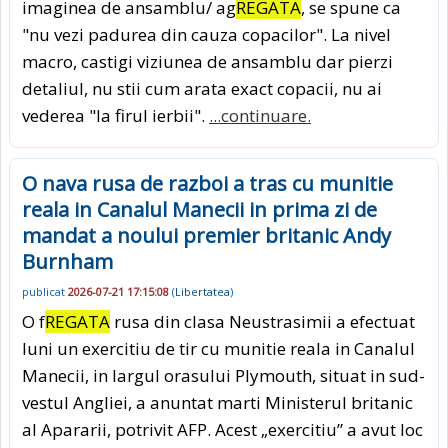
imaginea de ansamblu/ ag
REGATA
, se spune ca
"nu vezi padurea din cauza copacilor". La nivel
macro, castigi viziunea de ansamblu dar pierzi
detaliul, nu stii cum arata exact copacii, nu ai
vederea "la firul ierbii".
...continuare.
O nava rusa de razboi a tras cu munitie
reala in Canalul Manecii in prima zi de
mandat a noului premier britanic Andy
Burnham
publicat
2026-07-21 17:15:08
(
Libertatea
)
O f
REGATA
rusa din clasa Neustrasimii a efectuat
luni un exercitiu de tir cu munitie reala in Canalul
Manecii, in largul orasului Plymouth, situat in sud-
vestul Angliei, a anuntat marti Ministerul britanic
al Apararii, potrivit AFP. Acest „exercitiu” a avut loc