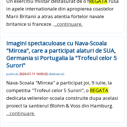
Un exercitiu militar desfasurat de o f
REGATA
rusa
in apele internationale din apropierea coastelor
Marii Britanii a atras atentia fortelor navale
britanice si franceze.
...continuare.
Imagini spectaculoase cu Nava-Scoala
"Mircea", care a participat alaturi de SUA,
Germania si Portugalia la "Trofeul celor 5
Surori"
publicat
2026-07-11 14:00:02
(
Adevarul
)
Nava-Scoala "Mircea" a participat joi, 9 iulie, la
competitia "Trofeul celor 5 Surori", o
REGATA
dedicata velierelor-scoala construite dupa acelasi
proiect la santierul Blohm & Voss din Hamburg.
...continuare.