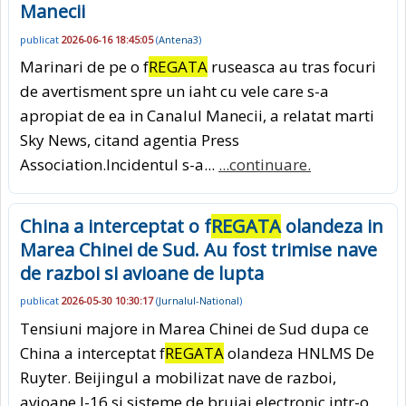
Manecii
publicat
2026-06-16 18:45:05
(
Antena3
)
Marinari de pe o f
REGATA
ruseasca au tras focuri
de avertisment spre un iaht cu vele care s-a
apropiat de ea in Canalul Manecii, a relatat marti
Sky News, citand agentia Press
Association.Incidentul s-a...
...continuare.
China a interceptat o f
REGATA
olandeza in
Marea Chinei de Sud. Au fost trimise nave
de razboi si avioane de lupta
publicat
2026-05-30 10:30:17
(
Jurnalul-National
)
Tensiuni majore in Marea Chinei de Sud dupa ce
China a interceptat f
REGATA
olandeza HNLMS De
Ruyter. Beijingul a mobilizat nave de razboi,
avioane J-16 si sisteme de bruiaj electronic intr-o