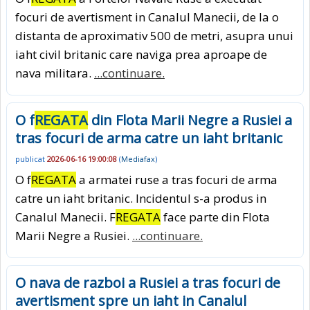
focuri de avertisment in Canalul Manecii, de la o
distanta de aproximativ 500 de metri, asupra unui
iaht civil britanic care naviga prea aproape de
nava militara.
...continuare.
O f
REGATA
din Flota Marii Negre a Rusiei a
tras focuri de arma catre un iaht britanic
publicat
2026-06-16 19:00:08
(
Mediafax
)
O f
REGATA
a armatei ruse a tras focuri de arma
catre un iaht britanic. Incidentul s-a produs in
Canalul Manecii. F
REGATA
face parte din Flota
Marii Negre a Rusiei.
...continuare.
O nava de razboi a Rusiei a tras focuri de
avertisment spre un iaht in Canalul