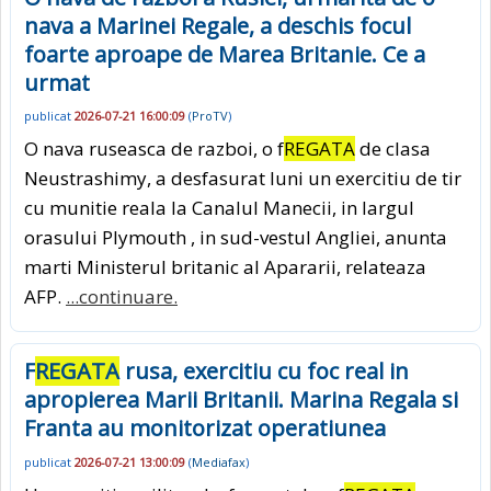
nava a Marinei Regale, a deschis focul
foarte aproape de Marea Britanie. Ce a
urmat
publicat
2026-07-21 16:00:09
(
ProTV
)
O nava ruseasca de razboi, o f
REGATA
de clasa
Neustrashimy, a desfasurat luni un exercitiu de tir
cu munitie reala la Canalul Manecii, in largul
orasului Plymouth , in sud-vestul Angliei, anunta
marti Ministerul britanic al Apararii, relateaza
AFP.
...continuare.
F
REGATA
rusa, exercitiu cu foc real in
apropierea Marii Britanii. Marina Regala si
Franta au monitorizat operatiunea
publicat
2026-07-21 13:00:09
(
Mediafax
)