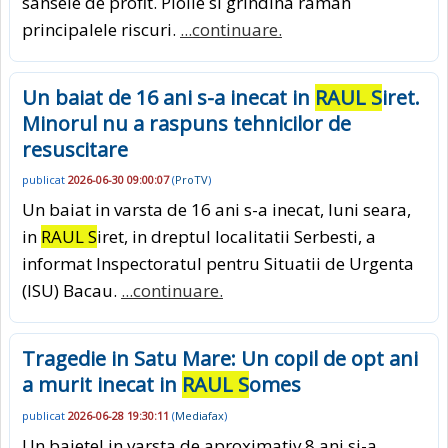
sansele de profit. Ploile si grindina raman
principalele riscuri.
...continuare.
Un baiat de 16 ani s-a inecat in
RAUL S
iret.
Minorul nu a raspuns tehnicilor de
resuscitare
publicat
2026-06-30 09:00:07
(
ProTV
)
Un baiat in varsta de 16 ani s-a inecat, luni seara,
in
RAUL S
iret, in dreptul localitatii Serbesti, a
informat Inspectoratul pentru Situatii de Urgenta
(ISU) Bacau.
...continuare.
Tragedie in Satu Mare: Un copil de opt ani
a murit inecat in
RAUL S
omes
publicat
2026-06-28 19:30:11
(
Mediafax
)
Un baietel in varsta de aproximativ 8 ani si-a