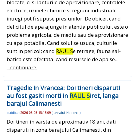
blocate, ci si lanturile de aprovizionare, centralele
electrice, uzinele chimice si regiuni industriale
intregi pot fi supuse presiunilor. De obicei, cand
deficitul de apa ajunge in atentia publicului, este o
problema agricola, de mediu sau de aprovizionare
cu apa potabila. Cand solul se usuca, culturile
sunt in peri­col; cand
RAUL S
e retrage, fauna sal­
batica este afectata; cand resursele de apa se...
...continuare.
Tragedie in Vrancea: Doi tineri disparuti
au fost gasiti morti in
RAUL S
iret, langa
barajul Calimanesti
publicat
2026-08-03 13:15:09
(
Jurnalul-National
)
Doi tineri in varsta de aproximativ 18 ani, dati
disparuti in zona barajului Calimanesti, din