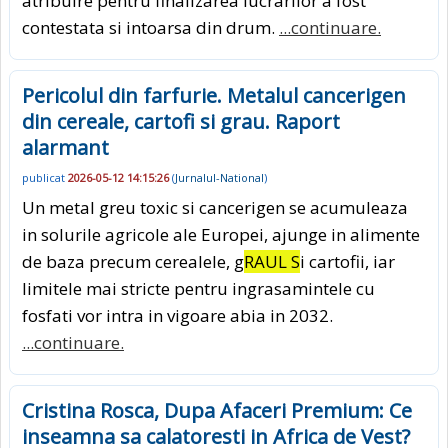
atribuire pentru finalizarea lucrarilor a fost
contestata si intoarsa din drum.
...continuare.
Pericolul din farfurie. Metalul cancerigen
din cereale, cartofi si grau. Raport
alarmant
publicat
2026-05-12 14:15:26
(
Jurnalul-National
)
Un metal greu toxic si cancerigen se acumuleaza
in solurile agricole ale Europei, ajunge in alimente
de baza precum cerealele, g
RAUL S
i cartofii, iar
limitele mai stricte pentru ingrasamintele cu
fosfati vor intra in vigoare abia in 2032.
...continuare.
Cristina Rosca, Dupa Afaceri Premium: Ce
inseamna sa calatoresti in Africa de Vest?