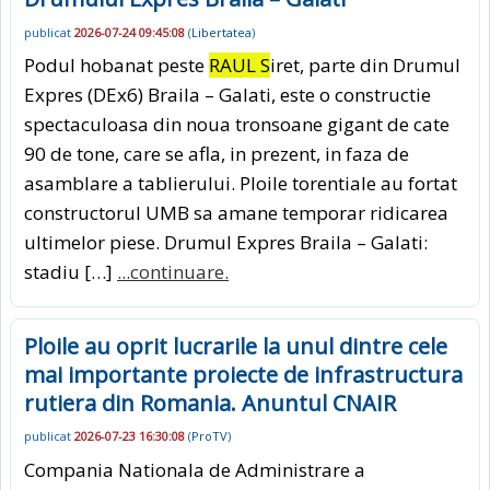
publicat
2026-07-24 09:45:08
(
Libertatea
)
Podul hobanat peste
RAUL S
iret, parte din Drumul
Expres (DEx6) Braila – Galati, este o constructie
spectaculoasa din noua tronsoane gigant de cate
90 de tone, care se afla, in prezent, in faza de
asamblare a tablierului. Ploile torentiale au fortat
constructorul UMB sa amane temporar ridicarea
ultimelor piese. Drumul Expres Braila – Galati:
stadiu […]
...continuare.
Ploile au oprit lucrarile la unul dintre cele
mai importante proiecte de infrastructura
rutiera din Romania. Anuntul CNAIR
publicat
2026-07-23 16:30:08
(
ProTV
)
Compania Nationala de Administrare a