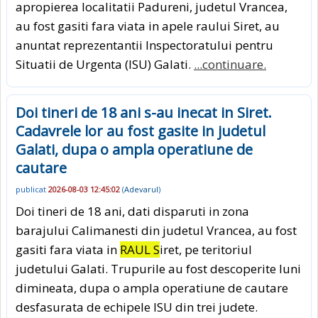
apropierea localitatii Padureni, judetul Vrancea,
au fost gasiti fara viata in apele raului Siret, au
anuntat reprezentantii Inspectoratului pentru
Situatii de Urgenta (ISU) Galati.
...continuare.
Doi tineri de 18 ani s-au inecat in Siret.
Cadavrele lor au fost gasite in judetul
Galati, dupa o ampla operatiune de
cautare
publicat
2026-08-03 12:45:02
(
Adevarul
)
Doi tineri de 18 ani, dati disparuti in zona
barajului Calimanesti din judetul Vrancea, au fost
gasiti fara viata in
RAUL S
iret, pe teritoriul
judetului Galati. Trupurile au fost descoperite luni
dimineata, dupa o ampla operatiune de cautare
desfasurata de echipele ISU din trei judete.