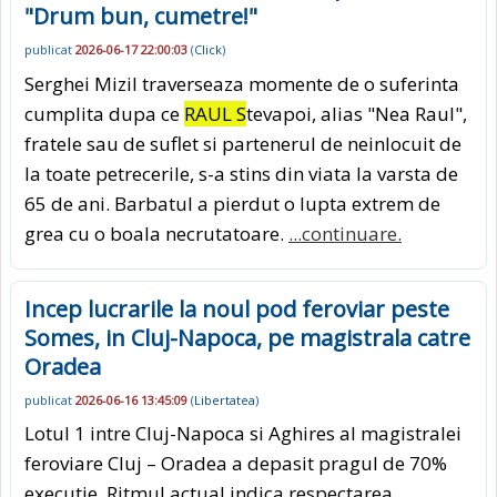
"Drum bun, cumetre!"
publicat
2026-06-17 22:00:03
(
Click
)
Serghei Mizil traverseaza momente de o suferinta
cumplita dupa ce
RAUL S
tevapoi, alias "Nea Raul",
fratele sau de suflet si partenerul de neinlocuit de
la toate petrecerile, s-a stins din viata la varsta de
65 de ani. Barbatul a pierdut o lupta extrem de
grea cu o boala necrutatoare.
...continuare.
Incep lucrarile la noul pod feroviar peste
Somes, in Cluj-Napoca, pe magistrala catre
Oradea
publicat
2026-06-16 13:45:09
(
Libertatea
)
Lotul 1 intre Cluj-Napoca si Aghires al magistralei
feroviare Cluj – Oradea a depasit pragul de 70%
executie. Ritmul actual indica respectarea