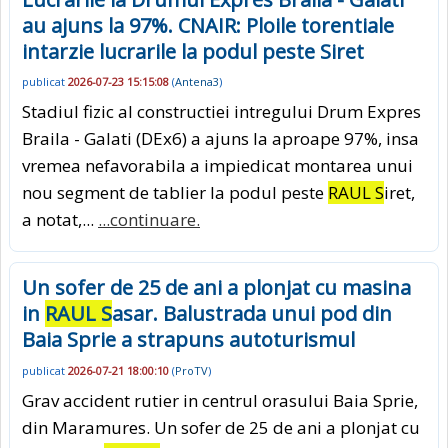
au ajuns la 97%. CNAIR: Ploile torentiale
intarzie lucrarile la podul peste Siret
publicat
2026-07-23 15:15:08
(
Antena3
)
Stadiul fizic al constructiei intregului Drum Expres
Braila - Galati (DEx6) a ajuns la aproape 97%, insa
vremea nefavorabila a impiedicat montarea unui
nou segment de tablier la podul peste
RAUL S
iret,
a notat,...
...continuare.
Un sofer de 25 de ani a plonjat cu masina
in
RAUL S
asar. Balustrada unui pod din
Baia Sprie a strapuns autoturismul
publicat
2026-07-21 18:00:10
(
ProTV
)
Grav accident rutier in centrul orasului Baia Sprie,
din Maramures. Un sofer de 25 de ani a plonjat cu