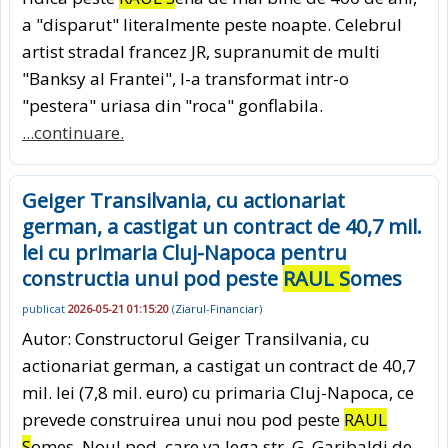
a "disparut" literalmente peste noapte. Celebrul
artist stradal francez JR, supranumit de multi
"Banksy al Frantei", l-a transformat intr-o
"pestera" uriasa din "roca" gonflabila.
...continuare.
Geiger Transilvania, cu actionariat
german, a castigat un contract de 40,7 mil.
lei cu primaria Cluj-Napoca pentru
constructia unui pod peste
RAUL S
omes
publicat
2026-05-21 01:15:20
(
Ziarul-Financiar
)
Autor: Constructorul Geiger Transilva­nia, cu
actionariat german, a castigat un contract de 40,7
mil. lei (7,8 mil. euro) cu primaria Cluj-Napoca, ce
prevede construirea unui nou pod peste
RAUL
S
omes. Noul pod, care va lega str. G. Garibaldi de