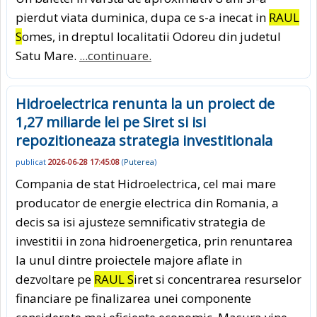
pierdut viata duminica, dupa ce s-a inecat in
RAUL
S
omes, in dreptul localitatii Odoreu din judetul
Satu Mare.
...continuare.
Hidroelectrica renunta la un proiect de
1,27 miliarde lei pe Siret si isi
repozitioneaza strategia investitionala
publicat
2026-06-28 17:45:08
(
Puterea
)
Compania de stat Hidroelectrica, cel mai mare
producator de energie electrica din Romania, a
decis sa isi ajusteze semnificativ strategia de
investitii in zona hidroenergetica, prin renuntarea
la unul dintre proiectele majore aflate in
dezvoltare pe
RAUL S
iret si concentrarea resurselor
financiare pe finalizarea unei componente