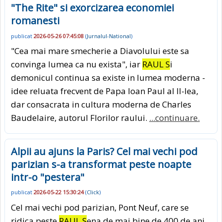
"The Rite" si exorcizarea economiei
romanesti
publicat
2026-05-26 07:45:08
(
Jurnalul-National
)
"Cea mai mare smecherie a Diavolului este sa
convinga lumea ca nu exista", iar
RAUL S
i
demonicul continua sa existe in lumea moderna -
idee reluata frecvent de Papa Ioan Paul al II-lea,
dar consacrata in cultura moderna de Charles
Baudelaire, autorul Florilor raului.
...continuare.
Alpii au ajuns la Paris? Cel mai vechi pod
parizian s-a transformat peste noapte
intr-o "pestera"
publicat
2026-05-22 15:30:24
(
Click
)
Cel mai vechi pod parizian, Pont Neuf, care se
ridica peste
RAUL S
ena de mai bine de 400 de ani,