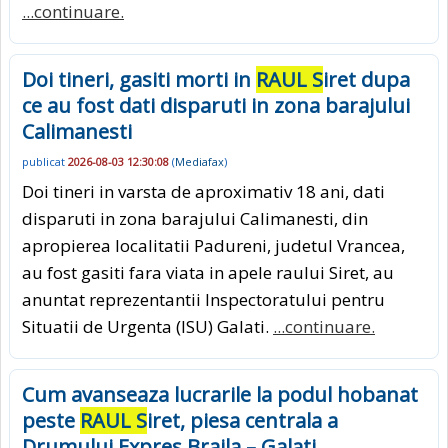
...continuare.
Doi tineri, gasiti morti in
RAUL S
iret dupa
ce au fost dati disparuti in zona barajului
Calimanesti
publicat
2026-08-03 12:30:08
(
Mediafax
)
Doi tineri in varsta de aproximativ 18 ani, dati
disparuti in zona barajului Calimanesti, din
apropierea localitatii Padureni, judetul Vrancea,
au fost gasiti fara viata in apele raului Siret, au
anuntat reprezentantii Inspectoratului pentru
Situatii de Urgenta (ISU) Galati.
...continuare.
Cum avanseaza lucrarile la podul hobanat
peste
RAUL S
iret, piesa centrala a
Drumului Expres Braila – Galati