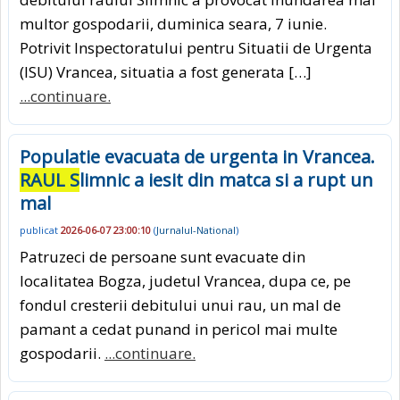
multor gospodarii, duminica seara, 7 iunie.
Potrivit Inspectoratului pentru Situatii de Urgenta
(ISU) Vrancea, situatia a fost generata […]
...continuare.
Populatie evacuata de urgenta in Vrancea.
RAUL S
limnic a iesit din matca si a rupt un
mal
publicat
2026-06-07 23:00:10
(
Jurnalul-National
)
Patruzeci de persoane sunt evacuate din
localitatea Bogza, judetul Vrancea, dupa ce, pe
fondul cresterii debitului unui rau, un mal de
pamant a cedat punand in pericol mai multe
gospodarii.
...continuare.