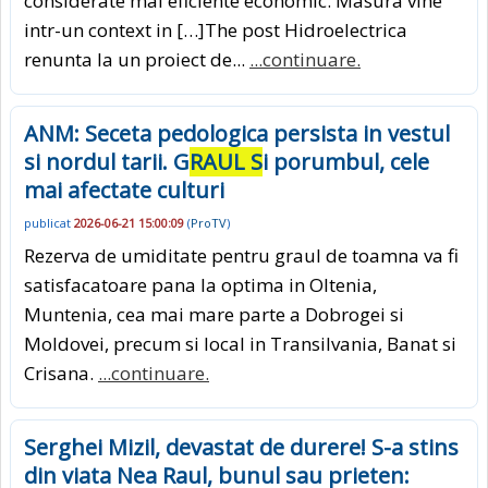
considerate mai eficiente economic. Masura vine
intr-un context in […]The post Hidroelectrica
renunta la un proiect de...
...continuare.
ANM: Seceta pedologica persista in vestul
si nordul tarii. G
RAUL S
i porumbul, cele
mai afectate culturi
publicat
2026-06-21 15:00:09
(
ProTV
)
Rezerva de umiditate pentru graul de toamna va fi
satisfacatoare pana la optima in Oltenia,
Muntenia, cea mai mare parte a Dobrogei si
Moldovei, precum si local in Transilvania, Banat si
Crisana.
...continuare.
Serghei Mizil, devastat de durere! S-a stins
din viata Nea Raul, bunul sau prieten: