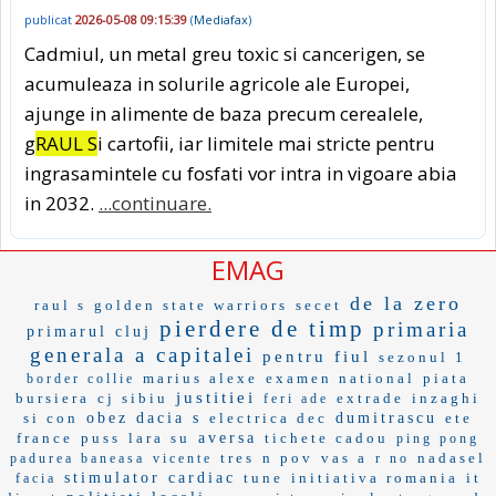
publicat
2026-05-08 09:15:39
(
Mediafax
)
Cadmiul, un metal greu toxic si cancerigen, se
acumuleaza in solurile agricole ale Europei,
ajunge in alimente de baza precum cerealele,
g
RAUL S
i cartofii, iar limitele mai stricte pentru
ingrasamintele cu fosfati vor intra in vigoare abia
in 2032.
...continuare.
EMAG
de la zero
raul s
golden state warriors
secet
pierdere de timp
primaria
primarul cluj
generala a capitalei
pentru fiul
sezonul 1
marius alexe
examen national
piata
border collie
justitiei
bursiera
cj sibiu
extrade
inzaghi
feri ade
si con
obez
dacia s
electrica dec
dumitrascu
ete
france
puss
lara su
aversa
tichete cadou
ping pong
tres
n pov
vas a
nadasel
padurea baneasa
vicente
r no
stimulator cardiac
tune
initiativa romania
it
facia