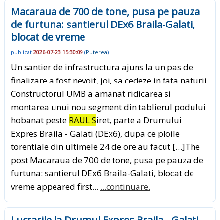
Macaraua de 700 de tone, pusa pe pauza
de furtuna: santierul DEx6 Braila-Galati,
blocat de vreme
publicat
2026-07-23 15:30:09
(
Puterea
)
Un santier de infrastructura ajuns la un pas de
finalizare a fost nevoit, joi, sa cedeze in fata naturii.
Constructorul UMB a amanat ridicarea si
montarea unui nou segment din tablierul podului
hobanat peste
RAUL S
iret, parte a Drumului
Expres Braila - Galati (DEx6), dupa ce ploile
torentiale din ultimele 24 de ore au facut […]The
post Macaraua de 700 de tone, pusa pe pauza de
furtuna: santierul DEx6 Braila-Galati, blocat de
vreme appeared first...
...continuare.
Lucrarile la Drumul Expres Braila - Galati