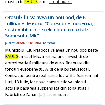
masina in
RAUL S
asar.
...continuare.
Orasul Cluj va avea un nou pod, de 6
milioane de euro: "Conexiune moderna,
sustenabila intre cele doua maluri ale
Somesului Mic"
publicat
2026-07-14 10:15:15
(
Libertatea
)
Municipiul Cluj-Napoca va avea un nou pod peste
RAUL S
omesul Mic, in urma unei investitii de
aproximativ 6 milioane de euro, finantata din
fonduri europene (85%) si de la bugetul local.
Contractul pentru realizarea lucrarii a fost semnat
luni, 13 iulie, iar noua constructie va inlocui
actuala pasarela suspendata din zona strazii
Fabricii de Zahar. […]
...continuare.