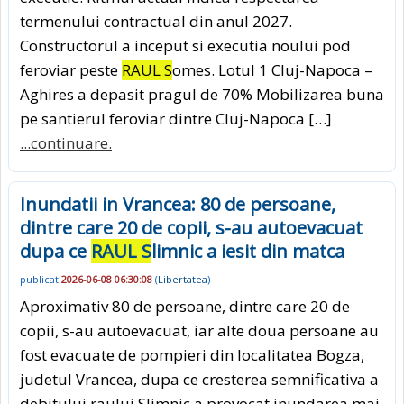
termenului contractual din anul 2027.
Constructorul a inceput si executia noului pod
feroviar peste
RAUL S
omes. Lotul 1 Cluj-Napoca –
Aghires a depasit pragul de 70% Mobilizarea buna
pe santierul feroviar dintre Cluj-Napoca […]
...continuare.
Inundatii in Vrancea: 80 de persoane,
dintre care 20 de copii, s-au autoevacuat
dupa ce
RAUL S
limnic a iesit din matca
publicat
2026-06-08 06:30:08
(
Libertatea
)
Aproximativ 80 de persoane, dintre care 20 de
copii, s-au autoevacuat, iar alte doua persoane au
fost evacuate de pompieri din localitatea Bogza,
judetul Vrancea, dupa ce cresterea semnificativa a
debitului raului Slimnic a provocat inundarea mai