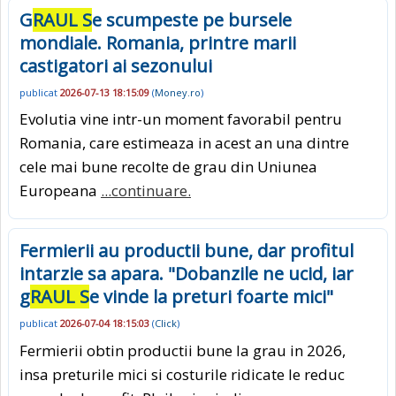
G
RAUL S
e scumpeste pe bursele
mondiale. Romania, printre marii
castigatori ai sezonului
publicat
2026-07-13 18:15:09
(
Money.ro
)
Evolutia vine intr-un moment favorabil pentru
Romania, care estimeaza in acest an una dintre
cele mai bune recolte de grau din Uniunea
Europeana
...continuare.
Fermierii au productii bune, dar profitul
intarzie sa apara. "Dobanzile ne ucid, iar
g
RAUL S
e vinde la preturi foarte mici"
publicat
2026-07-04 18:15:03
(
Click
)
Fermierii obtin productii bune la grau in 2026,
insa preturile mici si costurile ridicate le reduc