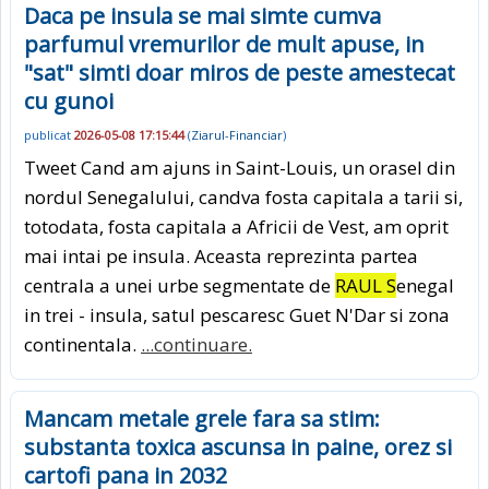
Daca pe insula se mai simte cumva
parfumul vremurilor de mult apuse, in
"sat" simti doar miros de peste amestecat
cu gunoi
publicat
2026-05-08 17:15:44
(
Ziarul-Financiar
)
Tweet Cand am ajuns in Saint-Louis, un orasel din
nordul Senegalului, candva fosta capitala a tarii si,
totodata, fosta capitala a Africii de Vest, am oprit
mai intai pe insula. Aceasta reprezinta partea
centrala a unei urbe segmentate de
RAUL S
enegal
in trei - insula, satul pescaresc Guet N'Dar si zona
continentala.
...continuare.
Mancam metale grele fara sa stim:
substanta toxica ascunsa in paine, orez si
cartofi pana in 2032