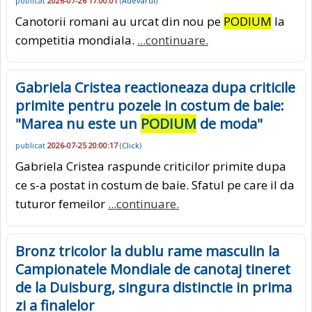
publicat
2026-07-26 17:00:01
(
Adevarul
)
Canotorii romani au urcat din nou pe
PODIUM
la
competitia mondiala.
...continuare.
Gabriela Cristea reactioneaza dupa criticile
primite pentru pozele in costum de baie:
"Marea nu este un
PODIUM
de moda"
publicat
2026-07-25 20:00:17
(
Click
)
Gabriela Cristea raspunde criticilor primite dupa
ce s-a postat in costum de baie. Sfatul pe care il da
tuturor femeilor
...continuare.
Bronz tricolor la dublu rame masculin la
Campionatele Mondiale de canotaj tineret
de la Duisburg, singura distinctie in prima
zi a finalelor