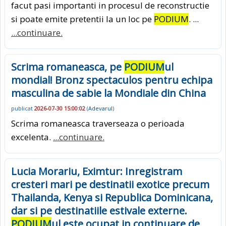
facut pasi importanti in procesul de reconstructie
si poate emite pretentii la un loc pe
PODIUM
. ...
...continuare.
Scrima romaneasca, pe
PODIUM
ul
mondial! Bronz spectaculos pentru echipa
masculina de sabie la Mondiale din China
publicat
2026-07-30 15:00:02
(
Adevarul
)
Scrima romaneasca traverseaza o perioada
excelenta.
...continuare.
Lucia Morariu, Eximtur: Inregistram
cresteri mari pe destinatii exotice precum
Thailanda, Kenya si Republica Dominicana,
dar si pe destinatiile estivale externe.
PODIUM
ul este ocupat in continuare de