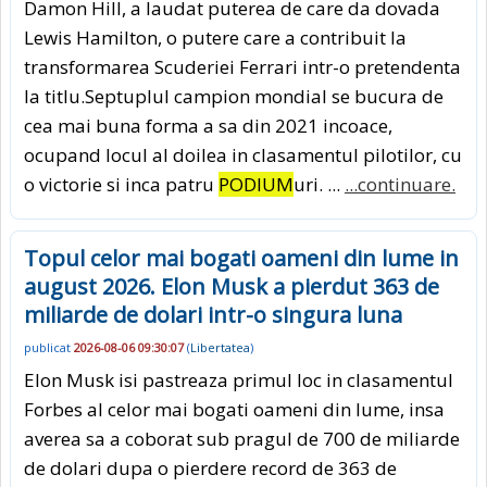
Damon Hill, a laudat puterea de care da dovada
Lewis Hamilton, o putere care a contribuit la
transformarea Scuderiei Ferrari intr-o pretendenta
la titlu.Septuplul campion mondial se bucura de
cea mai buna forma a sa din 2021 incoace,
ocupand locul al doilea in clasamentul pilotilor, cu
o victorie si inca patru
PODIUM
uri. ...
...continuare.
Topul celor mai bogati oameni din lume in
august 2026. Elon Musk a pierdut 363 de
miliarde de dolari intr-o singura luna
publicat
2026-08-06 09:30:07
(
Libertatea
)
Elon Musk isi pastreaza primul loc in clasamentul
Forbes al celor mai bogati oameni din lume, insa
averea sa a coborat sub pragul de 700 de miliarde
de dolari dupa o pierdere record de 363 de