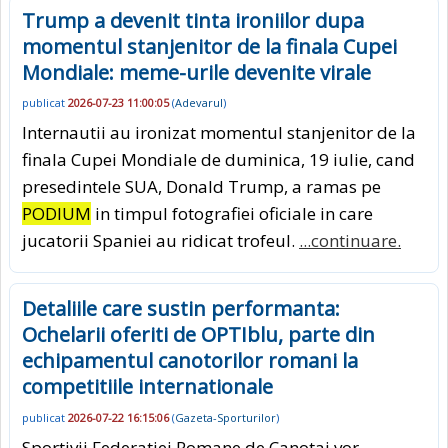
Trump a devenit tinta ironiilor dupa
momentul stanjenitor de la finala Cupei
Mondiale: meme-urile devenite virale
publicat
2026-07-23 11:00:05
(
Adevarul
)
Internautii au ironizat momentul stanjenitor de la
finala Cupei Mondiale de duminica, 19 iulie, cand
presedintele SUA, Donald Trump, a ramas pe
PODIUM
in timpul fotografiei oficiale in care
jucatorii Spaniei au ridicat trofeul.
...continuare.
Detaliile care sustin performanta:
Ochelarii oferiti de OPTIblu, parte din
echipamentul canotorilor romani la
competitiile internationale
publicat
2026-07-22 16:15:06
(
Gazeta-Sporturilor
)
Sportivii Federatiei Romane de Canotaj vor