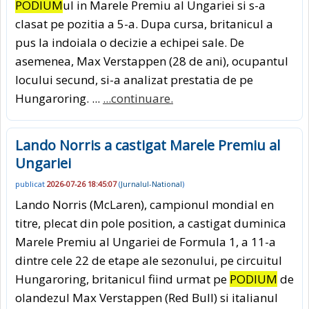
PODIUM
ul in Marele Premiu al Ungariei si s-a
clasat pe pozitia a 5-a. Dupa cursa, britanicul a
pus la indoiala o decizie a echipei sale. De
asemenea, Max Verstappen (28 de ani), ocupantul
locului secund, si-a analizat prestatia de pe
Hungaroring. ...
...continuare.
Lando Norris a castigat Marele Premiu al
Ungariei
publicat
2026-07-26 18:45:07
(
Jurnalul-National
)
Lando Norris (McLaren), campionul mondial en
titre, plecat din pole position, a castigat duminica
Marele Premiu al Ungariei de Formula 1, a 11-a
dintre cele 22 de etape ale sezonului, pe circuitul
Hungaroring, britanicul fiind urmat pe
PODIUM
de
olandezul Max Verstappen (Red Bull) si italianul