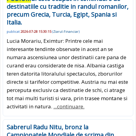
destinatiile cu traditie in randul romanilor,
precum Grecia, Turcia, Egipt, Spania si
Italia.
publicat
2026-07-28 15:30:15
(
Ziarul-Financiar
)
Lucia Morariu, Eximtur: Printre cele mai
interesante tendinte observate in acest an se
numara ascensiunea unor destinatii care pana de
curand erau considerate de nisa. Albania castiga
teren datorita litoralului spectaculos, zborurilor
directe si tarifelor competitive. Austria nu mai este
perceputa exclusiv ca destinatie de schi, ci atrage
tot mai multi turisti si vara, prin trasee montane si
activitati in natura.
...continuare.
Sabrerul Radu Nitu, bronz la
Campionatele Mondiale de scrima din