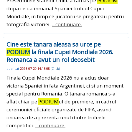
Presedintele Statelor Unite a ramas pe
PODIUM
dupa ce i-a inmanat Spaniei trofeul Cupei
Mondiale, in timp ce jucatorii se pregateau pentru
fotografia victoriei.
...continuare.
Cine este tanara aleasa sa urce pe
PODIUM
la finala Cupei Mondiale 2026.
Romanca a avut un rol deosebit
publicat
2026-07-20 14:15:08
(
Click
)
Finala Cupei Mondiale 2026 nu a adus doar
victoria Spaniei in fata Argentinei, ci si un moment
special pentru Romania. O tanara romanca s-a
aflat chiar pe
PODIUM
ul de premiere, in cadrul
ceremoniei oficiale organizate de FIFA, avand
onoarea de a prezenta unul dintre trofeele
competitiei.
...continuare.