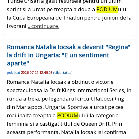
Tunde Crisan a gasit resursele pentru un ultim
sprint si a urcat pe treapta a doua a
PODIUM
ului
la Cupa Europeana de Triatlon pentru juniori de la
Izvorani
...continuare.
Romanca Natalia Iocsak a devenit "Regina"
la drift in Ungaria: "E un sentiment
aparte"
publicat
2026-07-21 12:45:08
(
Libertatea
)
Romanca Natalia Iocsak a obtinut o victorie
spectaculoasa la Drift Kings International Series, in
runda a treia, pe legendarul circuit RabocsiRing
din Mariapocs, Ungaria. Sportiva a urcat pe cea
mai inalta treapta a
PODIUM
ului la categoria
feminina si a castigat titlul de Queen Drift. Prin
aceasta performanta, Natalia Iocsak isi confirma