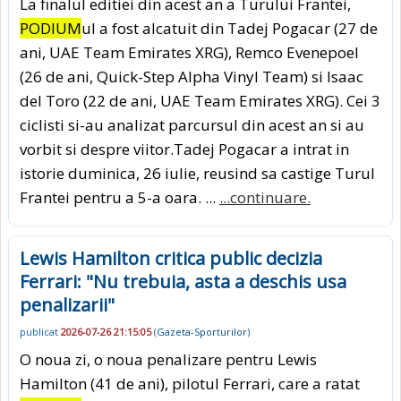
La finalul editiei din acest an a Turului Frantei,
PODIUM
ul a fost alcatuit din Tadej Pogacar (27 de
ani, UAE Team Emirates XRG), Remco Evenepoel
(26 de ani, Quick-Step Alpha Vinyl Team) si Isaac
del Toro (22 de ani, UAE Team Emirates XRG). Cei 3
ciclisti si-au analizat parcursul din acest an si au
vorbit si despre viitor.Tadej Pogacar a intrat in
istorie duminica, 26 iulie, reusind sa castige Turul
Frantei pentru a 5-a oara. ...
...continuare.
Lewis Hamilton critica public decizia
Ferrari: "Nu trebuia, asta a deschis usa
penalizarii"
publicat
2026-07-26 21:15:05
(
Gazeta-Sporturilor
)
O noua zi, o noua penalizare pentru Lewis
Hamilton (41 de ani), pilotul Ferrari, care a ratat