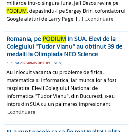
miliarde intr-o singura luna. Jeff Bezos revine pe
PODIUM
, depasindu-l pe Sergey Brin, cofondatorul
Google alaturi de Larry Page, […]
...continuare.
Romania, pe
PODIUM
in SUA. Elevi de la
Colegiului "Tudor Vianu" au obtinut 39 de
medalii la Olimpiada NEO Science
publicat
2026-08-05 20:30:09
(
ProTV
)
Au inlocuit vacanta cu probleme de fizica,
matematica si informatica, iar munca lor a fost
rasplatita. Elevii Colegiului National de
Informatica "Tudor Vianu", din Bucuresti, s-au
intors din SUA cu un palmares impresionant.
...continuare.
Si-a rupt oasele ca sa fie mai inalta! Lolita