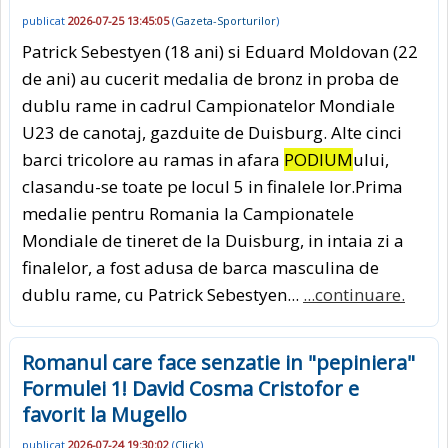
publicat
2026-07-25 13:45:05
(
Gazeta-Sporturilor
)
Patrick Sebestyen (18 ani) si Eduard Moldovan (22
de ani) au cucerit medalia de bronz in proba de
dublu rame in cadrul Campionatelor Mondiale
U23 de canotaj, gazduite de Duisburg. Alte cinci
barci tricolore au ramas in afara
PODIUM
ului,
clasandu-se toate pe locul 5 in finalele lor.Prima
medalie pentru Romania la Campionatele
Mondiale de tineret de la Duisburg, in intaia zi a
finalelor, a fost adusa de barca masculina de
dublu rame, cu Patrick Sebestyen...
...continuare.
Romanul care face senzatie in "pepiniera"
Formulei 1! David Cosma Cristofor e
favorit la Mugello
publicat
2026-07-24 19:30:02
(
Click
)