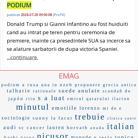
PODIUM
publicat
2026-07-20 09:00:08
(
ProTV
)
Donald Trump si Gianni Infantino au fost huiduiti
cand au intrat pe teren pentru ceremonia de
premiere, inainte ca presedintele SUA sa incerce sa
se alature sarbatorii de dupa victoria Spaniei.
...continuare.
EMAG
a rusa
nzeb
podium
una in
propunere
grecia antica
suede
anulate
talharie
de
rationale
scandañ
s a luat
japón
rtiu
emirul qatarului
ilarion
minutul
emotiile
lorenzo
mi de e
trebuie
sociologie
sunny
la facut
clinica sante
italian
audi
lauren
sc cancer
horvath
anada
nicusor
topica
mopede
barbi
n tesla
parva