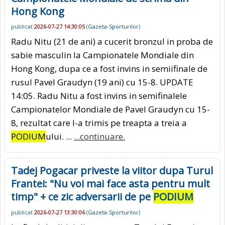
Hong Kong
publicat
2026-07-27 14:30:05
(
Gazeta-Sporturilor
)
Radu Nitu (21 de ani) a cucerit bronzul in proba de
sabie masculin la Campionatele Mondiale din
Hong Kong, dupa ce a fost invins in semiifinale de
rusul Pavel Graudyn (19 ani) cu 15-8. UPDATE
14:05. Radu Nitu a fost invins in semifinalele
Campionatelor Mondiale de Pavel Graudyn cu 15-
8, rezultat care l-a trimis pe treapta a treia a
PODIUM
ului. ...
...continuare.
Tadej Pogacar priveste la viitor dupa Turul
Frantei: "Nu voi mai face asta pentru mult
timp" + ce zic adversarii de pe
PODIUM
publicat
2026-07-27 13:30:06
(
Gazeta-Sporturilor
)