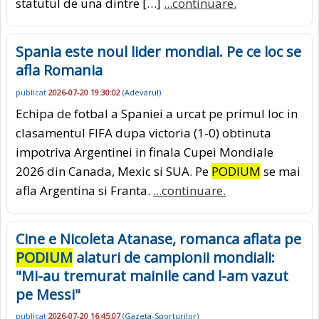
statutul de una dintre […]
...continuare.
Spania este noul lider mondial. Pe ce loc se
afla Romania
publicat
2026-07-20 19:30:02
(
Adevarul
)
Echipa de fotbal a Spaniei a urcat pe primul loc in
clasamentul FIFA dupa victoria (1-0) obtinuta
impotriva Argentinei in finala Cupei Mondiale
2026 din Canada, Mexic si SUA. Pe
PODIUM
se mai
afla Argentina si Franta.
...continuare.
Cine e Nicoleta Atanase, romanca aflata pe
PODIUM
alaturi de campionii mondiali:
"Mi-au tremurat mainile cand l-am vazut
pe Messi"
publicat
2026-07-20 16:45:07
(
Gazeta-Sporturilor
)