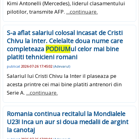
Kimi Antonelli (Mercedes), liderul clasamentului
pilotilor, transmite AFP.
...continuare.
S-a aflat salariul colosal incasat de Cristi
Chivu la Inter. Celelalte doua nume care
completeaza
PODIUM
ul celor mai bine
platiti tehnicieni romani
publicat
2026-07-26 17:45:02
(
Adevarul
)
Salariul lui Cristi Chivu la Inter il plaseaza pe
acesta printre cei mai bine platiti antrenori din
Serie A.
...continuare.
Romania continua recitalul la Mondialele
U23! Inca un aur si doua medalii de argint
la canotaj