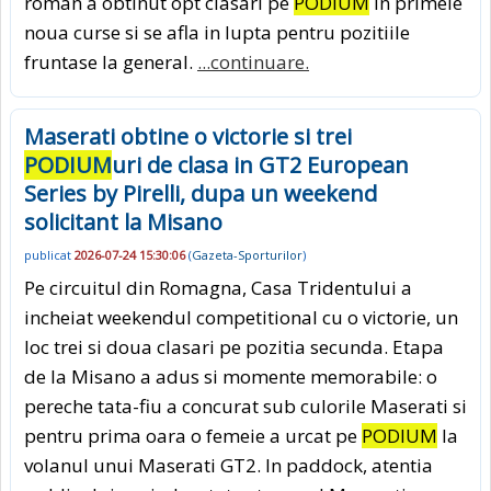
roman a obtinut opt clasari pe
PODIUM
in primele
noua curse si se afla in lupta pentru pozitiile
fruntase la general.
...continuare.
Maserati obtine o victorie si trei
PODIUM
uri de clasa in GT2 European
Series by Pirelli, dupa un weekend
solicitant la Misano
publicat
2026-07-24 15:30:06
(
Gazeta-Sporturilor
)
Pe circuitul din Romagna, Casa Tridentului a
incheiat weekendul competitional cu o victorie, un
loc trei si doua clasari pe pozitia secunda. Etapa
de la Misano a adus si momente memorabile: o
pereche tata-fiu a concurat sub culorile Maserati si
pentru prima oara o femeie a urcat pe
PODIUM
la
volanul unui Maserati GT2. In paddock, atentia