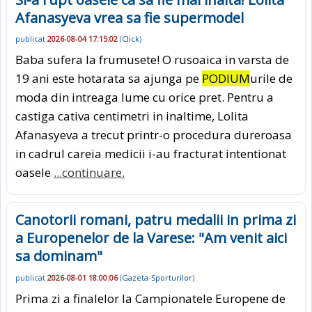
Afanasyeva vrea sa fie supermodel
publicat
2026-08-04 17:15:02
(
Click
)
Baba sufera la frumusete! O rusoaica in varsta de
19 ani este hotarata sa ajunga pe
PODIUM
urile de
moda din intreaga lume cu orice pret. Pentru a
castiga cativa centimetri in inaltime, Lolita
Afanasyeva a trecut printr-o procedura dureroasa
in cadrul careia medicii i-au fracturat intentionat
oasele
...continuare.
Canotorii romani, patru medalii in prima zi
a Europenelor de la Varese: "Am venit aici
sa dominam"
publicat
2026-08-01 18:00:06
(
Gazeta-Sporturilor
)
Prima zi a finalelor la Campionatele Europene de