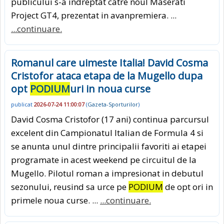
publicului s-a indreptat catre noul Maserati
Project GT4, prezentat in avanpremiera. ...
...continuare.
Romanul care uimeste Italia! David Cosma
Cristofor ataca etapa de la Mugello dupa
opt
PODIUM
uri in noua curse
publicat
2026-07-24 11:00:07
(
Gazeta-Sporturilor
)
David Cosma Cristofor (17 ani) continua parcursul
excelent din Campionatul Italian de Formula 4 si
se anunta unul dintre principalii favoriti ai etapei
programate in acest weekend pe circuitul de la
Mugello. Pilotul roman a impresionat in debutul
sezonului, reusind sa urce pe
PODIUM
de opt ori in
primele noua curse. ...
...continuare.