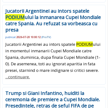
Jucatorii Argentinei au intors spatele
PODIUM
ului la inmanarea Cupei Mondiale
catre Spania. Au refuzat sa vorbeasca cu
presa
publicat
2026-07-20 10:00:12
(
ProTV
)
Jucatorii Argentinei au intors spatele
PODIUM
ului
in momentul inmanarii Cupei Mondiale catre
Spania, duminica, dupa finala Cupei Mondiale (1-
0). De asemenea, toti au ignorat aparitia in fata
presei, starnind o mare indignare si critici severe.
...continuare.
Trump si Giani Infantino, huiditi la
ceremonia de premiere a Cupei Mondiale.
Presedintele, retras de seful FIFA de pe