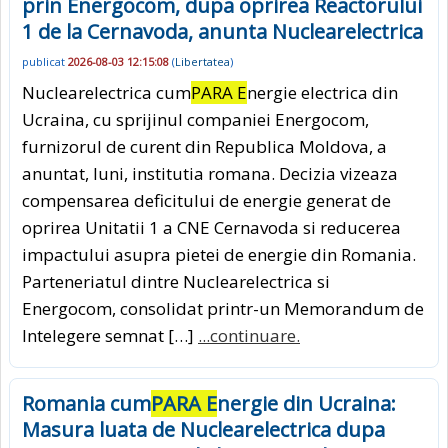
prin Energocom, dupa oprirea Reactorului
1 de la Cernavoda, anunta Nuclearelectrica
publicat
2026-08-03 12:15:08
(
Libertatea
)
Nuclearelectrica cum
PARA E
nergie electrica din
Ucraina, cu sprijinul companiei Energocom,
furnizorul de curent din Republica Moldova, a
anuntat, luni, institutia romana. Decizia vizeaza
compensarea deficitului de energie generat de
oprirea Unitatii 1 a CNE Cernavoda si reducerea
impactului asupra pietei de energie din Romania.
Parteneriatul dintre Nuclearelectrica si
Energocom, consolidat printr-un Memorandum de
Intelegere semnat […]
...continuare.
Romania cum
PARA E
nergie din Ucraina:
Masura luata de Nuclearelectrica dupa