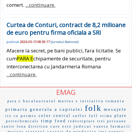
comert.
...continuare.
Curtea de Conturi, contract de 8,2 milioane
de euro pentru firma oficiala a SRI
publicat
2026-05-15 08:30:17
(
Jurnalul-National
)
Afacere la secret, pe bani publici, fara licitatie. Se
cum
PARA E
chipamente de securitate, pentru
interconectarea cu Jandarmeria Romana
...continuare.
EMAG
bacalaureatul
marius s
initiativa romania
para e
folk
primaria generala a capitalei
mesajele
permis
celor
central
suflet
full
plate
ice co
erima
timp
fond
petrochemicals
redesteptare
trei persoane
care este judecat
farmacii
ranite
lona
direction
vanesa
moises
statutul
costuri de productie
test genetic