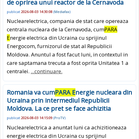
de oprirea unui reactor de la Cernavoda
publicat
2026-08-03 14:30:08
(
Mediafax
)
Nuclearelectrica, compania de stat care opereaza
centrala nucleara de la Cernavoda, cum
PARA
E
nergie electrica din Ucraina cu sprijinul
Energocom, furnizorul de stat al Republicii
Moldova. Anuntul a fost facut luni, in contextul in
care saptamana trecuta a fost oprita Unitatea 1 a
centralei.
...continuare.
Romania va cum
PARA E
nergie nucleara din
Ucraina prin intermediul Republicii
Moldova. La ce pret se face achizitia
publicat
2026-08-03 14:15:09
(
ProTV
)
Nuclearelectrica a anuntat luni ca achizitioneaza
energie electrica din Ucraina cu sprijinul