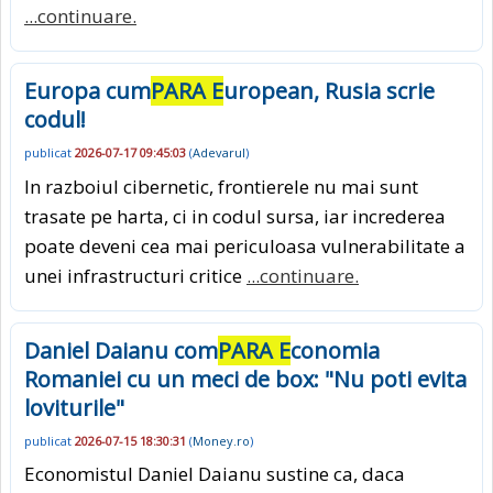
...continuare.
Europa cum
PARA E
uropean, Rusia scrie
codul!
publicat
2026-07-17 09:45:03
(
Adevarul
)
In razboiul cibernetic, frontierele nu mai sunt
trasate pe harta, ci in codul sursa, iar increderea
poate deveni cea mai periculoasa vulnerabilitate a
unei infrastructuri critice
...continuare.
Daniel Daianu com
PARA E
conomia
Romaniei cu un meci de box: "Nu poti evita
loviturile"
publicat
2026-07-15 18:30:31
(
Money.ro
)
Economistul Daniel Daianu sustine ca, daca