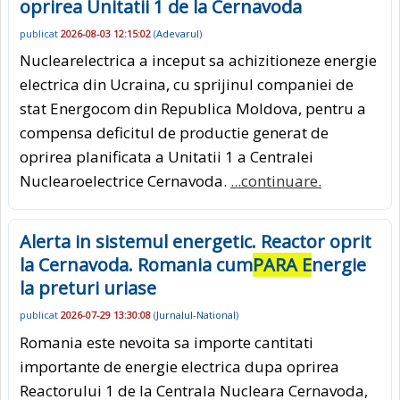
oprirea Unitatii 1 de la Cernavoda
publicat
2026-08-03 12:15:02
(
Adevarul
)
Nuclearelectrica a inceput sa achizitioneze energie
electrica din Ucraina, cu sprijinul companiei de
stat Energocom din Republica Moldova, pentru a
compensa deficitul de productie generat de
oprirea planificata a Unitatii 1 a Centralei
Nuclearoelectrice Cernavoda.
...continuare.
Alerta in sistemul energetic. Reactor oprit
la Cernavoda. Romania cum
PARA E
nergie
la preturi uriase
publicat
2026-07-29 13:30:08
(
Jurnalul-National
)
Romania este nevoita sa importe cantitati
importante de energie electrica dupa oprirea
Reactorului 1 de la Centrala Nucleara Cernavoda,