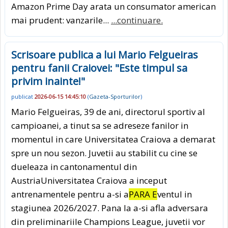
Amazon Prime Day arata un consumator american
mai prudent: vanzarile...
...continuare.
Scrisoare publica a lui Mario Felgueiras
pentru fanii Craiovei: "Este timpul sa
privim inainte!"
publicat
2026-06-15 14:45:10
(
Gazeta-Sporturilor
)
Mario Felgueiras, 39 de ani, directorul sportiv al
campioanei, a tinut sa se adreseze fanilor in
momentul in care Universitatea Craiova a demarat
spre un nou sezon. Juvetii au stabilit cu cine se
dueleaza in cantonamentul din
AustriaUniversitatea Craiova a inceput
antrenamentele pentru a-si a
PARA E
ventul in
stagiunea 2026/2027. Pana la a-si afla adversara
din preliminariile Champions League, juvetii vor