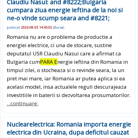
Claudiu Nasui: and #8222;Bulgaria
cumpara ziua energie ieftina de la noi si
ne-o vinde scump seara and #8221;
publicat
2026-08-03 14:45:02
(
Bursa
)
Romania nu are o problema de productie a
energiei electrice, ci una de stocare, sustine
deputatul USR Claudiu Nasui care a afirmat ca
Bulgaria cum
PARA E
nergie ieftina din Romania in
timpul zilei, o stocheaza si o revinde seara, la un
pret mai mare, iar Romania ar putea aplica si ea
acelasi model, insa actualele reguli descurajeaza
investitiile in baterii si dezvoltarea prosumatorilor.
...continuare.
Nuclearelectrica: Romania importa energie
electrica din Ucraina, dupa deficitul cauzat