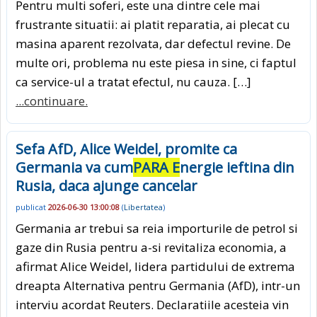
Pentru multi soferi, este una dintre cele mai
frustrante situatii: ai platit reparatia, ai plecat cu
masina aparent rezolvata, dar defectul revine. De
multe ori, problema nu este piesa in sine, ci faptul
ca service-ul a tratat efectul, nu cauza. […]
...continuare.
Sefa AfD, Alice Weidel, promite ca
Germania va cum
PARA E
nergie ieftina din
Rusia, daca ajunge cancelar
publicat
2026-06-30 13:00:08
(
Libertatea
)
Germania ar trebui sa reia importurile de petrol si
gaze din Rusia pentru a-si revitaliza economia, a
afirmat Alice Weidel, lidera partidului de extrema
dreapta Alternativa pentru Germania (AfD), intr-un
interviu acordat Reuters. Declaratiile acesteia vin