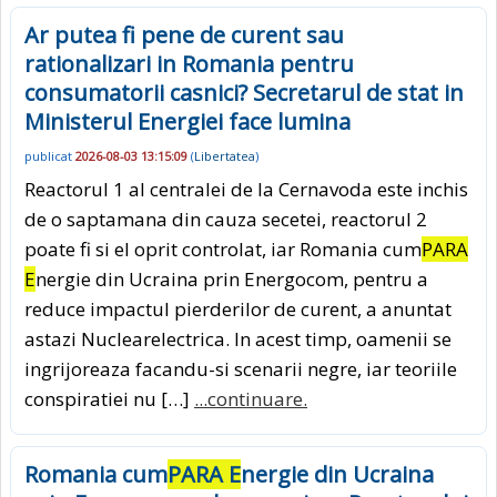
Ar putea fi pene de curent sau
rationalizari in Romania pentru
consumatorii casnici? Secretarul de stat in
Ministerul Energiei face lumina
publicat
2026-08-03 13:15:09
(
Libertatea
)
Reactorul 1 al centralei de la Cernavoda este inchis
de o saptamana din cauza secetei, reactorul 2
poate fi si el oprit controlat, iar Romania cum
PARA
E
nergie din Ucraina prin Energocom, pentru a
reduce impactul pierderilor de curent, a anuntat
astazi Nuclearelectrica. In acest timp, oamenii se
ingrijoreaza facandu-si scenarii negre, iar teoriile
conspiratiei nu […]
...continuare.
Romania cum
PARA E
nergie din Ucraina