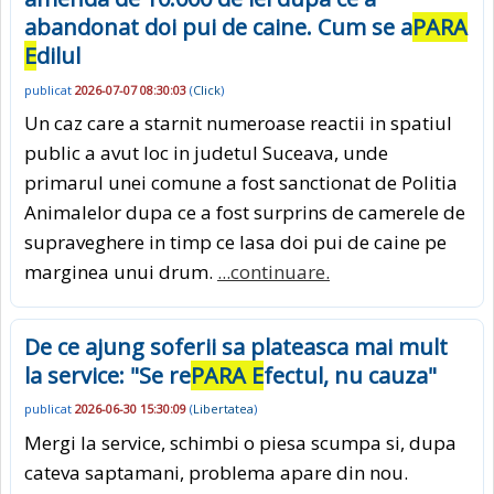
abandonat doi pui de caine. Cum se a
PARA
E
dilul
publicat
2026-07-07 08:30:03
(
Click
)
Un caz care a starnit numeroase reactii in spatiul
public a avut loc in judetul Suceava, unde
primarul unei comune a fost sanctionat de Politia
Animalelor dupa ce a fost surprins de camerele de
supraveghere in timp ce lasa doi pui de caine pe
marginea unui drum.
...continuare.
De ce ajung soferii sa plateasca mai mult
la service: "Se re
PARA E
fectul, nu cauza"
publicat
2026-06-30 15:30:09
(
Libertatea
)
Mergi la service, schimbi o piesa scumpa si, dupa
cateva saptamani, problema apare din nou.