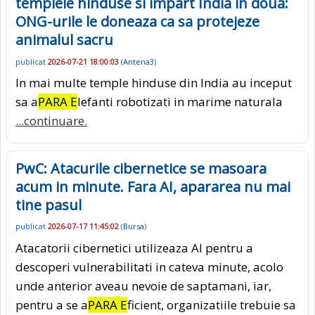
templele hinduse si impart India in doua:
ONG-urile le doneaza ca sa protejeze
animalul sacru
publicat
2026-07-21 18:00:03
(
Antena3
)
In mai multe temple hinduse din India au inceput
sa a
PARA E
lefanti robotizati in marime naturala
...continuare.
PwC: Atacurile cibernetice se masoara
acum in minute. Fara AI, apararea nu mai
tine pasul
publicat
2026-07-17 11:45:02
(
Bursa
)
Atacatorii cibernetici utilizeaza AI pentru a
descoperi vulnerabilitati in cateva minute, acolo
unde anterior aveau nevoie de saptamani, iar,
pentru a se a
PARA E
ficient, organizatiile trebuie sa