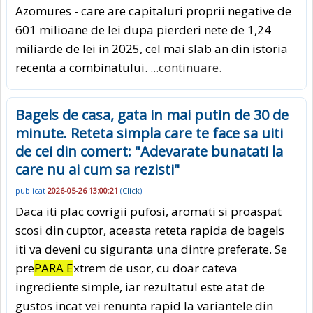
Azomures - care are capitaluri proprii negative de
601 milioane de lei dupa pierderi nete de 1,24
miliarde de lei in 2025, cel mai slab an din istoria
recenta a combinatului.
...continuare.
Bagels de casa, gata in mai putin de 30 de
minute. Reteta simpla care te face sa uiti
de cei din comert: "Adevarate bunatati la
care nu ai cum sa rezisti"
publicat
2026-05-26 13:00:21
(
Click
)
Daca iti plac covrigii pufosi, aromati si proaspat
scosi din cuptor, aceasta reteta rapida de bagels
iti va deveni cu siguranta una dintre preferate. Se
pre
PARA E
xtrem de usor, cu doar cateva
ingrediente simple, iar rezultatul este atat de
gustos incat vei renunta rapid la variantele din