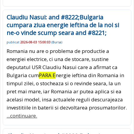
Claudiu Nasui: and #8222;Bulgaria
cumpara ziua energie ieftina de la noi si
ne-o vinde scump seara and #8221;
publicat
2026-08-03 15:00:03
(
Bursa
)
Romania nu are o problema de productie a
energiei electrice, ci una de stocare, sustine
deputatul USR Claudiu Nasui care a afirmat ca
Bulgaria cum
PARA E
nergie ieftina din Romania in
timpul zilei, o stocheaza si o revinde seara, la un
pret mai mare, iar Romania ar putea aplica si ea
acelasi model, insa actualele reguli descurajeaza
investitiile in baterii si dezvoltarea prosumatorilor.
...continuare.