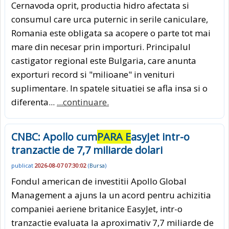
Cernavoda oprit, productia hidro afectata si
consumul care urca puternic in serile caniculare,
Romania este obligata sa acopere o parte tot mai
mare din necesar prin importuri. Principalul
castigator regional este Bulgaria, care anunta
exporturi record si "milioane" in venituri
suplimentare. In spatele situatiei se afla insa si o
diferenta...
...continuare.
CNBC: Apollo cum
PARA E
asyJet intr-o
tranzactie de 7,7 miliarde dolari
publicat
2026-08-07 07:30:02
(
Bursa
)
Fondul american de investitii Apollo Global
Management a ajuns la un acord pentru achizitia
companiei aeriene britanice EasyJet, intr-o
tranzactie evaluata la aproximativ 7,7 miliarde de