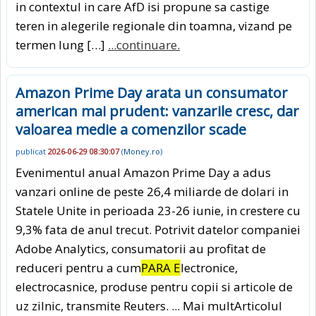
in contextul in care AfD isi propune sa castige
teren in alegerile regionale din toamna, vizand pe
termen lung […]
...continuare.
Amazon Prime Day arata un consumator
american mai prudent: vanzarile cresc, dar
valoarea medie a comenzilor scade
publicat
2026-06-29 08:30:07
(
Money.ro
)
Evenimentul anual Amazon Prime Day a adus
vanzari online de peste 26,4 miliarde de dolari in
Statele Unite in perioada 23-26 iunie, in crestere cu
9,3% fata de anul trecut. Potrivit datelor companiei
Adobe Analytics, consumatorii au profitat de
reduceri pentru a cum
PARA E
lectronice,
electrocasnice, produse pentru copii si articole de
uz zilnic, transmite Reuters. ... Mai multArticolul