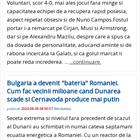
Voluntari, scor 4-0, mai ales jocul fara minge si
capacitatea echipei de a recupera rapid posesia,
aspect repetat obsesiv si de Nuno Campos.Fostul
portar i-a remarcat pe Cirjan, Musi si Armstrong,
dar si pe Alexandru Mazilu, despre care a spus ca
da dovada de personalitate, aducand aminte si de
rabona incercata la Galati, si ca golul marcat ii
poate reda increderea. ...
...continuare.
Bulgaria a devenit "bateria" Romaniei.
Cum fac vecinii milioane cand Dunarea
scade si Cernavoda produce mai putin
publicat
2026-08-08 08:00:07
(
Mediafax
)
Seceta extrema si nivelul fara precedent de scazut
al Dunarii au schimbat in numai cateva saptamani
ecuatia energetica a Romaniei. Cu un reactor de la