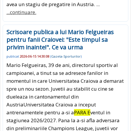
avea un stagiu de pregatire in Austria. ...
...continuare.
Scrisoare publica a lui Mario Felgueiras
pentru fanii Craiovei: "Este timpul sa
privim inainte!". Ce va urma
publicat
2026-06-15 14:30:08
(
Gazeta-Sporturilor
)
Mario Felgueiras, 39 de ani, directorul sportiv al
campioanei, a tinut sa se adreseze fanilor in
momentul in care Universitatea Craiova a demarat
spre un nou sezon. Juvetii au stabilit cu cine se
dueleaza in cantonamentul din
AustriaUniversitatea Craiova a inceput
antrenamentele pentru a-si a
PARA E
ventul in
stagiunea 2026/2027. Pana la a-si afla adversara
din preliminariile Champions League, juvetii vor