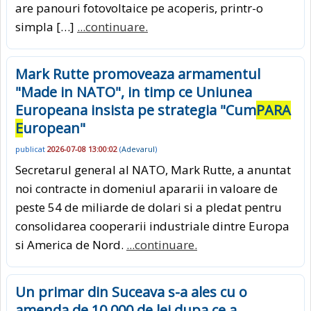
are panouri fotovoltaice pe acoperis, printr-o
simpla […]
...continuare.
Mark Rutte promoveaza armamentul
"Made in NATO", in timp ce Uniunea
Europeana insista pe strategia "Cum
PARA
E
uropean"
publicat
2026-07-08 13:00:02
(
Adevarul
)
Secretarul general al NATO, Mark Rutte, a anuntat
noi contracte in domeniul apararii in valoare de
peste 54 de miliarde de dolari si a pledat pentru
consolidarea cooperarii industriale dintre Europa
si America de Nord.
...continuare.
Un primar din Suceava s-a ales cu o
amenda de 10.000 de lei dupa ce a