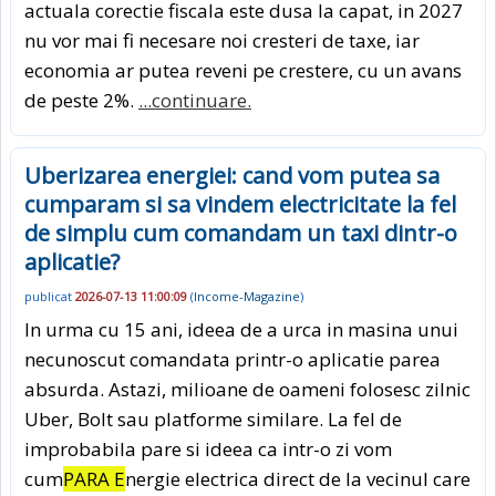
actuala corectie fiscala este dusa la capat, in 2027
nu vor mai fi necesare noi cresteri de taxe, iar
economia ar putea reveni pe crestere, cu un avans
de peste 2%.
...continuare.
Uberizarea energiei: cand vom putea sa
cumparam si sa vindem electricitate la fel
de simplu cum comandam un taxi dintr-o
aplicatie?
publicat
2026-07-13 11:00:09
(
Income-Magazine
)
In urma cu 15 ani, ideea de a urca in masina unui
necunoscut comandata printr-o aplicatie parea
absurda. Astazi, milioane de oameni folosesc zilnic
Uber, Bolt sau platforme similare. La fel de
improbabila pare si ideea ca intr-o zi vom
cum
PARA E
nergie electrica direct de la vecinul care