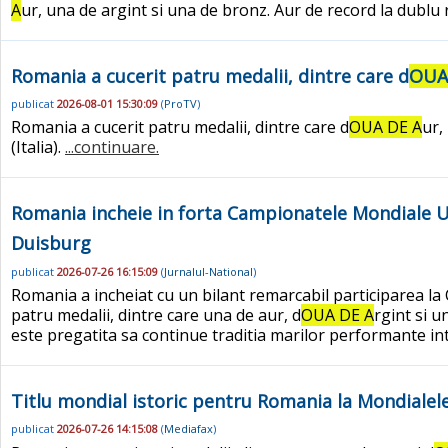
A
ur, una de argint si una de bronz. Aur de record la dubl
Romania a cucerit patru medalii, dintre care d
OUA
publicat
2026-08-01 15:30:09
(
ProTV
)
Romania a cucerit patru medalii, dintre care d
OUA DE A
ur,
(Italia).
...continuare.
Romania incheie in forta Campionatele Mondiale U23 
Duisburg
publicat
2026-07-26 16:15:09
(
Jurnalul-National
)
Romania a incheiat cu un bilant remarcabil participarea la
patru medalii, dintre care una de aur, d
OUA DE A
rgint si 
este pregatita sa continue traditia marilor performante in
Titlu mondial istoric pentru Romania la Mondialele 
publicat
2026-07-26 14:15:08
(
Mediafax
)