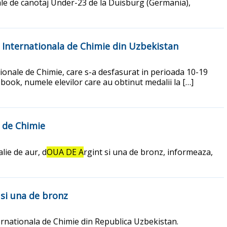
ale de canotaj Under-23 de la Duisburg (Germania),
a Internationala de Chimie din Uzbekistan
ationale de Chimie, care s-a desfasurat in perioada 10-19
ebook, numele elevilor care au obtinut medalii la […]
a de Chimie
lie de aur, d
OUA DE A
rgint si una de bronz, informeaza,
 si una de bronz
ternationala de Chimie din Republica Uzbekistan.