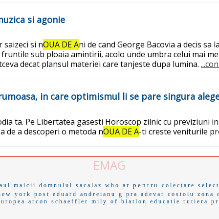
muzica si agonie
 saizeci si n
OUA DE A
ni de cand George Bacovia a decis sa 
fruntile sub ploaia amintirii, acolo unde umbra celui mai me
ltceva decat plansul materiei care tanjeste dupa lumina.
...co
rumoasa, in care optimismul li se pare singura alege
a ta. Pe Libertatea gasesti Horoscop zilnic cu previziuni in 
sa de a descoperi o metoda n
OUA DE A
-ti creste veniturile 
EMAG
pentru
aul maicii domnului
sacalaz
who ar
colectare selec
new york post
eduard andreianu
g pra
adevar
costoiu
zona 
europea
arcon
schaeffler
mily of
biatlon
educatie rutiera
pr