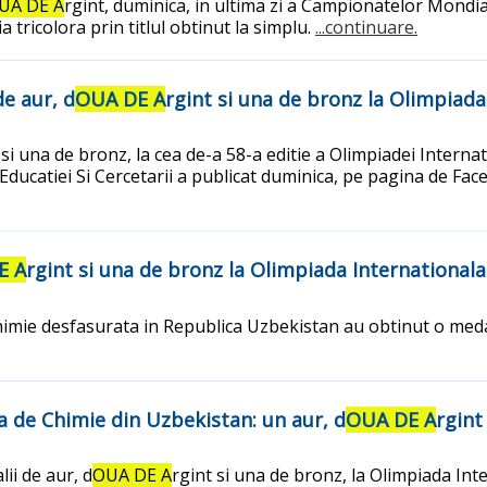
UA DE A
rgint, duminica, in ultima zi a Campionatelor Mondi
tricolora prin titlul obtinut la simplu.
...continuare.
de aur, d
OUA DE A
rgint si una de bronz la Olimpiad
 si una de bronz, la cea de-a 58-a editie a Olimpiadei Intern
Educatiei Si Cercetarii a publicat duminica, pe pagina de Fac
E A
rgint si una de bronz la Olimpiada International
Chimie desfasurata in Republica Uzbekistan au obtinut o meda
a de Chimie din Uzbekistan: un aur, d
OUA DE A
rgint
ii de aur, d
OUA DE A
rgint si una de bronz, la Olimpiada In