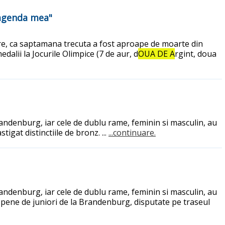
 agenda mea"
zare, ca saptamana trecuta a fost aproape de moarte din
lii la Jocurile Olimpice (7 de aur, d
OUA DE A
rgint, doua
randenburg, iar cele de dublu rame, feminin si masculin, au
tigat distinctiile de bronz. ...
...continuare.
randenburg, iar cele de dublu rame, feminin si masculin, au
uropene de juniori de la Brandenburg, disputate pe traseul