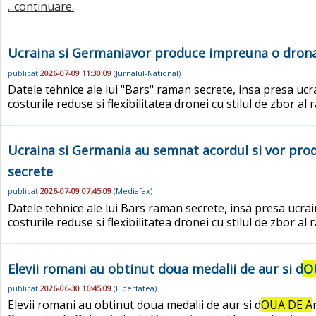
...continuare.
Ucraina si Germaniavor produce impreuna o drona
publicat
2026-07-09 11:30:09
(
Jurnalul-National
)
Datele tehnice ale lui "Bars" raman secrete, insa presa uc
costurile reduse si flexibilitatea dronei cu stilul de zbor al
Ucraina si Germania au semnat acordul si vor prod
secrete
publicat
2026-07-09 07:45:09
(
Mediafax
)
Datele tehnice ale lui Bars raman secrete, insa presa ucra
costurile reduse si flexibilitatea dronei cu stilul de zbor al
Elevii romani au obtinut doua medalii de aur si d
O
publicat
2026-06-30 16:45:09
(
Libertatea
)
Elevii romani au obtinut doua medalii de aur si d
OUA DE A