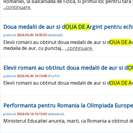
Romaniei, la Balcaniada de Fizica, si primul loc pentru tara
...continuare.
Doua medalii de aur si d
OUA DE A
rgint pentru echi
publicat
2026-06-30 14:30:03
(
Antena3
)
Elevii romani au obtinut doua medalii de aur si d
OUA DE A
medalia de aur, cu punctaj...
...continuare.
Elevii romani au obtinut doua medalii de aur si d
O
publicat
2026-06-30 14:15:08
(
ProTV
)
Elevii romani au obtinut doua medalii de aur si d
OUA DE A
Performanta pentru Romania la Olimpiada European
publicat
2026-06-16 16:15:03
(
Adevarul
)
Ministerul Educatiei anunta, marti, ca Romania a obtinut d