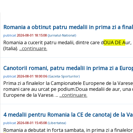
Romania a obtinut patru medalii in prima zi a final
publicat
2026-08-01 18:15:08
(
Jurnalul-National
)
Romania a cucerit patru medalii, dintre care d
OUA DE A
ur,
(Italia).
...continuare.
Canotorii romani, patru medalii in prima zi a Euro
publicat
2026-08-01 18:00:06
(
Gazeta-Sporturilor
)
Prima zi a finalelor la Campionatele Europene de la Vares
romani care au urcat pe podium.Doua medalii de aur, una de
Europene de la Varese. ...
...continuare.
4 medalii pentru Romania la CE de canotaj de la Va
publicat
2026-08-01 15:45:08
(
Libertatea
)
Romania a debutat in forta sambata, in prima zi a finalelor