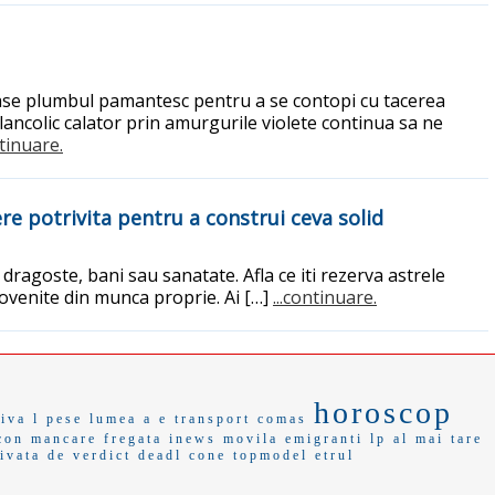
lase plumbul pamantesc pentru a se contopi cu tacerea
lancolic calator prin amurgurile violete continua sa ne
ntinuare.
re potrivita pentru a construi ceva solid
dragoste, bani sau sanatate. Afla ce iti rezerva astrele
provenite din munca proprie. Ai […]
...continuare.
horoscop
tiva
l pese
lumea a
e transport
comas
con
mancare
fregata
inews
movila
emigranti
lp al
mai tare
ivata de
verdict
deadl
cone
topmodel
etrul