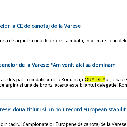
elor la CE de canotaj de la Varese
 una de argint si una de bronz, sambata, in prima zi a final
penelor de la Varese: "Am venit aici sa dominam"
e a adus patru medalii pentru Romania, d
OUA DE A
ur, una de
 argint si una de bronz, acesta este bilantul delegatiei Rom
rese: doua titluri si un nou record european stabili
 din cadrul Campionatelor Europene de canotaj de la Varese (