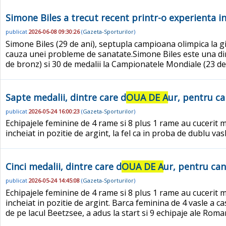
Simone Biles a trecut recent printr-o experienta i
publicat
2026-06-08 09:30:26
(
Gazeta-Sporturilor
)
Simone Biles (29 de ani), septupla campioana olimpica la g
cauza unei probleme de sanatate.Simone Biles este una din 
de bronz) si 30 de medalii la Campionatele Mondiale (23 de a
Sapte medalii, dintre care d
OUA DE A
ur, pentru c
publicat
2026-05-24 16:00:23
(
Gazeta-Sporturilor
)
Echipajele feminine de 4 rame si 8 plus 1 rame au cucerit 
incheiat in pozitie de argint, la fel ca in proba de dublu vasl
Cinci medalii, dintre care d
OUA DE A
ur, pentru ca
publicat
2026-05-24 14:45:08
(
Gazeta-Sporturilor
)
Echipajele feminine de 4 rame si 8 plus 1 rame au cucerit 
incheiat in pozitie de argint. Barca feminina de 4 vasle a 
de pe lacul Beetzsee, a adus la start si 9 echipaje ale Romani