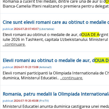
Romania a cucerit trei medalii, dintre care una de aur si d
O
Bianca-Camelia Ifteni realizand o premiera pentru delegatia 
Cine sunt elevii romani care au obtinut o medalie 
publicat
2026-07-20 07:45:07
(
Libertatea
)
Elevii romani au obtinut o medalie de aur, d
OUA DE A
rgint
iulie 2026 in Tashkent, capitala Uzbekistanului. Ministerul 
...continuare.
Elevii romani au obtinut o medalie de aur, d
OUA D
publicat
2026-07-19 23:15:08
(
Antena3
)
Elevii romani participanti la Olimpiada Internationala de 
duminica, Ministerul Educatiei...
...continuare.
Romania, patru medalii la Olimpiada International
publicat
2026-07-19 20:45:08
(
ProTV
)
Ministerul Educatiei anunta duminica castigarea unei medal