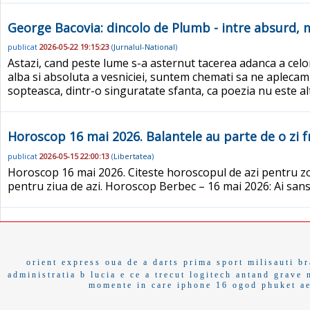
George Bacovia: dincolo de Plumb - intre absurd, 
publicat
2026-05-22 19:15:23
(
Jurnalul-National
)
Astazi, cand peste lume s-a asternut tacerea adanca a celor
alba si absoluta a vesniciei, suntem chemati sa ne aplecam 
sopteasca, dintr-o singuratate sfanta, ca poezia nu este a
Horoscop 16 mai 2026. Balantele au parte de o zi f
publicat
2026-05-15 22:00:13
(
Libertatea
)
Horoscop 16 mai 2026. Citeste horoscopul de azi pentru zodi
pentru ziua de azi. Horoscop Berbec – 16 mai 2026: Ai san
orient express
oua de a
darts
prima sport
milisauti
br
administratia b
lucia e
ce a trecut
logitech
antand
grave
momente in care
iphone 16
ogod
phuket
a