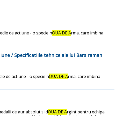
die de actiune - o specie n
OUA DE A
rma, care imbina
e / Specificatiile tehnice ale lui Bars raman
ie de actiune - o specie n
OUA DE A
rma, care imbina
medalii de aur absolut si d
OUA DE A
rgint pentru echipa