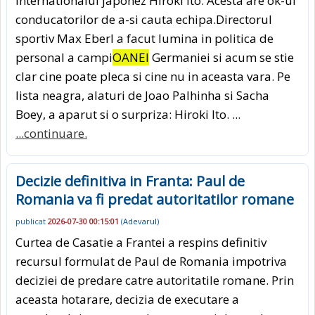
internationalul japonez Hiroki Ito. Acesta are ok-ul
conducatorilor de a-si cauta echipa.Directorul
sportiv Max Eberl a facut lumina in politica de
personal a campi
OANEI
Germaniei si acum se stie
clar cine poate pleca si cine nu in aceasta vara. Pe
lista neagra, alaturi de Joao Palhinha si Sacha
Boey, a aparut si o surpriza: Hiroki Ito. ...
...continuare.
Decizie definitiva in Franta: Paul de
Romania va fi predat autoritatilor romane
publicat
2026-07-30 00:15:01
(
Adevarul
)
Curtea de Casatie a Frantei a respins definitiv
recursul formulat de Paul de Romania impotriva
deciziei de predare catre autoritatile romane. Prin
aceasta hotarare, decizia de executare a