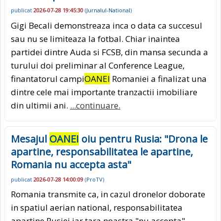
publicat
2026-07-28 19:45:30
(
Jurnalul-National
)
Gigi Becali demonstreaza inca o data ca succesul
sau nu se limiteaza la fotbal. Chiar inaintea
partidei dintre Auda si FCSB, din mansa secunda a
turului doi preliminar al Conference League,
finantatorul campi
OANEI
Romaniei a finalizat una
dintre cele mai importante tranzactii imobiliare
din ultimii ani.
...continuare.
Mesajul
OANEI
oiu pentru Rusia: "Drona le
apartine, responsabilitatea le apartine,
Romania nu accepta asta"
publicat
2026-07-28 14:00:09
(
ProTV
)
Romania transmite ca, in cazul dronelor doborate
in spatiul aerian national, responsabilitatea
apartine Rusiei iar tara noastra "nu accepta"