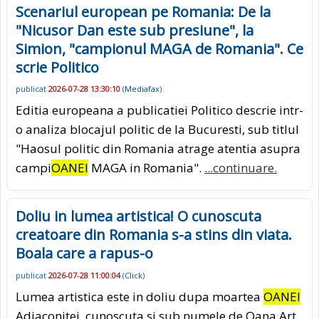
Scenariul european pe Romania: De la
"Nicusor Dan este sub presiune", la
Simion, "campionul MAGA de Romania". Ce
scrie Politico
publicat
2026-07-28 13:30:10
(
Mediafax
)
Editia europeana a publicatiei Politico descrie intr-
o analiza blocajul politic de la Bucuresti, sub titlul
"Haosul politic din Romania atrage atentia asupra
campi
OANEI
MAGA in Romania".
...continuare.
Doliu in lumea artistica! O cunoscuta
creatoare din Romania s-a stins din viata.
Boala care a rapus-o
publicat
2026-07-28 11:00:04
(
Click
)
Lumea artistica este in doliu dupa moartea
OANEI
Adiaconitei, cunoscuta si sub numele de Oana Art