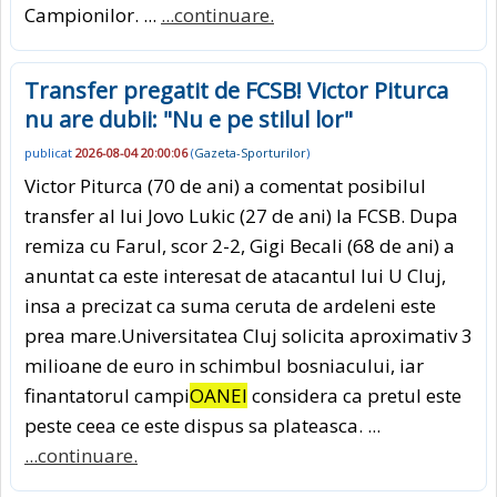
Campionilor. ...
...continuare.
Transfer pregatit de FCSB! Victor Piturca
nu are dubii: "Nu e pe stilul lor"
publicat
2026-08-04 20:00:06
(
Gazeta-Sporturilor
)
Victor Piturca (70 de ani) a comentat posibilul
transfer al lui Jovo Lukic (27 de ani) la FCSB. Dupa
remiza cu Farul, scor 2-2, Gigi Becali (68 de ani) a
anuntat ca este interesat de atacantul lui U Cluj,
insa a precizat ca suma ceruta de ardeleni este
prea mare.Universitatea Cluj solicita aproximativ 3
milioane de euro in schimbul bosniacului, iar
finantatorul campi
OANEI
considera ca pretul este
peste ceea ce este dispus sa plateasca. ...
...continuare.