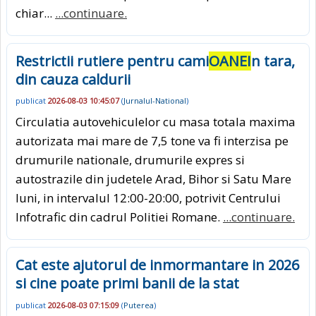
chiar...
...continuare.
Restrictii rutiere pentru cami
OANEI
n tara,
din cauza caldurii
publicat
2026-08-03 10:45:07
(
Jurnalul-National
)
Circulatia autovehiculelor cu masa totala maxima
autorizata mai mare de 7,5 tone va fi interzisa pe
drumurile nationale, drumurile expres si
autostrazile din judetele Arad, Bihor si Satu Mare
luni, in intervalul 12:00-20:00, potrivit Centrului
Infotrafic din cadrul Politiei Romane.
...continuare.
Cat este ajutorul de inmormantare in 2026
si cine poate primi banii de la stat
publicat
2026-08-03 07:15:09
(
Puterea
)