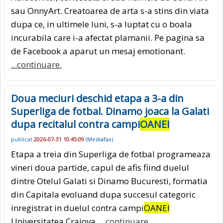
sau OnnyArt. Creatoarea de arta s-a stins din viata
dupa ce, in ultimele luni, s-a luptat cu o boala
incurabila care i-a afectat plamanii. Pe pagina sa
de Facebook a aparut un mesaj emotionant.
...continuare.
Doua meciuri deschid etapa a 3-a din
Superliga de fotbal. Dinamo joaca la Galati
dupa recitalul contra campi
OANEI
publicat
2026-07-31 10:45:09
(
Mediafax
)
Etapa a treia din Superliga de fotbal programeaza
vineri doua partide, capul de afis fiind duelul
dintre Otelul Galati si Dinamo Bucuresti, formatia
din Capitala evoluand dupa succesul categoric
inregistrat in duelul contra campi
OANEI
Universitatea Craiova.
...continuare.