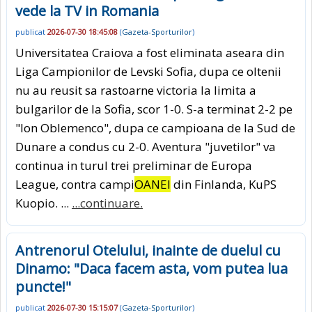
vede la TV in Romania
publicat
2026-07-30 18:45:08
(
Gazeta-Sporturilor
)
Universitatea Craiova a fost eliminata aseara din
Liga Campionilor de Levski Sofia, dupa ce oltenii
nu au reusit sa rastoarne victoria la limita a
bulgarilor de la Sofia, scor 1-0. S-a terminat 2-2 pe
"Ion Oblemenco", dupa ce campioana de la Sud de
Dunare a condus cu 2-0. Aventura "juvetilor" va
continua in turul trei preliminar de Europa
League, contra campi
OANEI
din Finlanda, KuPS
Kuopio. ...
...continuare.
Antrenorul Otelului, inainte de duelul cu
Dinamo: "Daca facem asta, vom putea lua
puncte!"
publicat
2026-07-30 15:15:07
(
Gazeta-Sporturilor
)