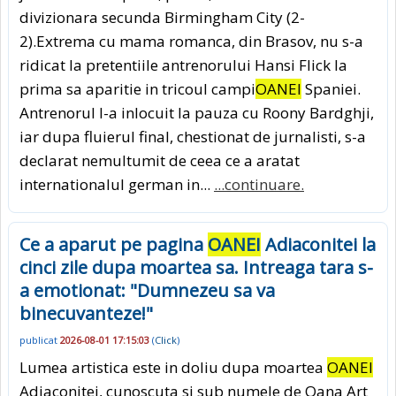
divizionara secunda Birmingham City (2-
2).Extrema cu mama romanca, din Brasov, nu s-a
ridicat la pretentiile antrenorului Hansi Flick la
prima sa aparitie in tricoul campi
OANEI
Spaniei.
Antrenorul l-a inlocuit la pauza cu Roony Bardghji,
iar dupa fluierul final, chestionat de jurnalisti, s-a
declarat nemultumit de ceea ce a aratat
internationalul german in...
...continuare.
Ce a aparut pe pagina
OANEI
Adiaconitei la
cinci zile dupa moartea sa. Intreaga tara s-
a emotionat: "Dumnezeu sa va
binecuvanteze!"
publicat
2026-08-01 17:15:03
(
Click
)
Lumea artistica este in doliu dupa moartea
OANEI
Adiaconitei, cunoscuta si sub numele de Oana Art