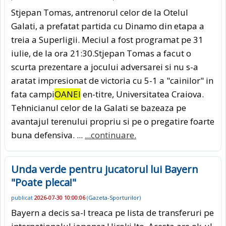
Stjepan Tomas, antrenorul celor de la Otelul
Galati, a prefatat partida cu Dinamo din etapa a
treia a Superligii. Meciul a fost programat pe 31
iulie, de la ora 21:30.Stjepan Tomas a facut o
scurta prezentare a jocului adversarei si nu s-a
aratat impresionat de victoria cu 5-1 a "cainilor" in
fata campi
OANEI
en-titre, Universitatea Craiova.
Tehnicianul celor de la Galati se bazeaza pe
avantajul terenului propriu si pe o pregatire foarte
buna defensiva. ...
...continuare.
Unda verde pentru jucatorul lui Bayern
"Poate pleca!"
publicat
2026-07-30 10:00:06
(
Gazeta-Sporturilor
)
Bayern a decis sa-l treaca pe lista de transferuri pe