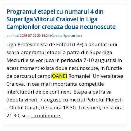
Programul etapei cu numarul 4 din
Superliga Viitorul Craiovei in Liga
Campionilor creeaza doua necunoscute
publicat
2026-07-27 20:15:24
(
Gazeta-Sporturilor
)
Liga Profesionista de Fotbal (LPF) a anuntat luni
seara programul etapei a patra din Superliga.
Meciurile se vor juca in perioada 7-10 august si in
acest moment exista doua necunoscute, in functie
de parcursul campi
OANEI
Romaniei, Universitatea
Craiova, in cea mai importanta competitie
intercluburi de pe continent. Etapa a patra va
debuta vineri, 7 august, cu meciul Petrolul Ploiesti
- Otelul Galati, de la ora 18:30. Tot vineri, de la ora
21:30, se...
...continuare.