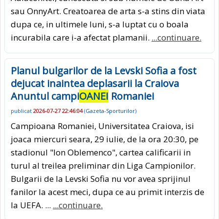
sau OnnyArt. Creatoarea de arta s-a stins din viata
dupa ce, in ultimele luni, s-a luptat cu o boala
incurabila care i-a afectat plamanii.
...continuare.
Planul bulgarilor de la Levski Sofia a fost
dejucat inaintea deplasarii la Craiova
Anuntul campi
OANEI
Romaniei
publicat
2026-07-27 22:46:04
(
Gazeta-Sporturilor
)
Campioana Romaniei, Universitatea Craiova, isi
joaca miercuri seara, 29 iulie, de la ora 20:30, pe
stadionul "Ion Oblemenco", cartea calificarii in
turul al treilea preliminar din Liga Campionilor.
Bulgarii de la Levski Sofia nu vor avea sprijinul
fanilor la acest meci, dupa ce au primit interzis de
la UEFA. ...
...continuare.