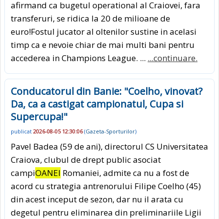
afirmand ca bugetul operational al Craiovei, fara
transferuri, se ridica la 20 de milioane de
euro!Fostul jucator al oltenilor sustine in acelasi
timp ca e nevoie chiar de mai multi bani pentru
accederea in Champions League. ...
...continuare.
Conducatorul din Banie: "Coelho, vinovat?
Da, ca a castigat campionatul, Cupa si
Supercupa!"
publicat
2026-08-05 12:30:06
(
Gazeta-Sporturilor
)
Pavel Badea (59 de ani), directorul CS Universitatea
Craiova, clubul de drept public asociat
campi
OANEI
Romaniei, admite ca nu a fost de
acord cu strategia antrenorului Filipe Coelho (45)
din acest inceput de sezon, dar nu il arata cu
degetul pentru eliminarea din preliminariile Ligii