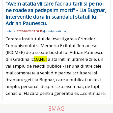
"Avem atatia vii care fac rau tarii si pe noi
ne roade sa pedepsim morti" - Lia Bugnar,
interventie dura in scandalul statuii lui
Adrian Paunescu.
publicat
2026-07-27 19:00:19
(
Jurnalul-National
)
Cererea Institutului de Investigare a Crimelor
Comunismului si Memoria Exilului Romanesc
(IICCMER) de a scoate bustul lui Adrian Paunescu
din Gradina Ic
OANEI
a starnit, in ultimele zile, un
val amplu de reactii publice - iar una dintre cele
mai comentate a venit din partea scriitoarei si
dramaturgei Lia Bugnar, care a publicat un text
amplu, personal, despre ce a insemnat, de fapt,
Cenaclul Flacara pentru generatia ei.
...continuare.
EMAG