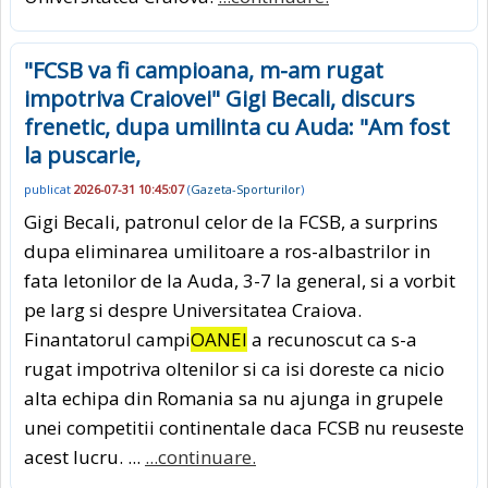
"FCSB va fi campioana, m-am rugat
impotriva Craiovei" Gigi Becali, discurs
frenetic, dupa umilinta cu Auda: "Am fost
la puscarie,
publicat
2026-07-31 10:45:07
(
Gazeta-Sporturilor
)
Gigi Becali, patronul celor de la FCSB, a surprins
dupa eliminarea umilitoare a ros-albastrilor in
fata letonilor de la Auda, 3-7 la general, si a vorbit
pe larg si despre Universitatea Craiova.
Finantatorul campi
OANEI
a recunoscut ca s-a
rugat impotriva oltenilor si ca isi doreste ca nicio
alta echipa din Romania sa nu ajunga in grupele
unei competitii continentale daca FCSB nu reuseste
acest lucru. ...
...continuare.