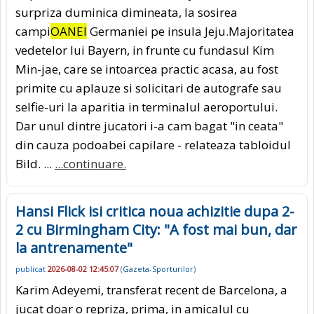
surpriza duminica dimineata, la sosirea
campi
OANEI
Germaniei pe insula Jeju.Majoritatea
vedetelor lui Bayern, in frunte cu fundasul Kim
Min-jae, care se intoarcea practic acasa, au fost
primite cu aplauze si solicitari de autografe sau
selfie-uri la aparitia in terminalul aeroportului.
Dar unul dintre jucatori i-a cam bagat "in ceata"
din cauza podoabei capilare - relateaza tabloidul
Bild. ...
...continuare.
Hansi Flick isi critica noua achizitie dupa 2-
2 cu Birmingham City: "A fost mai bun, dar
la antrenamente"
publicat
2026-08-02 12:45:07
(
Gazeta-Sporturilor
)
Karim Adeyemi, transferat recent de Barcelona, a
jucat doar o repriza, prima, in amicalul cu