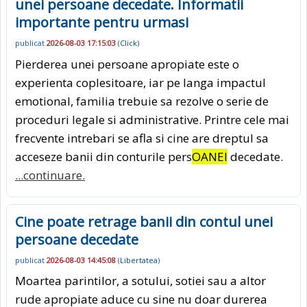
unei persoane decedate. Informatii
importante pentru urmasi
publicat
2026-08-03 17:15:03
(
Click
)
Pierderea unei persoane apropiate este o
experienta coplesitoare, iar pe langa impactul
emotional, familia trebuie sa rezolve o serie de
proceduri legale si administrative. Printre cele mai
frecvente intrebari se afla si cine are dreptul sa
acceseze banii din conturile pers
OANEI
decedate.
...continuare.
Cine poate retrage banii din contul unei
persoane decedate
publicat
2026-08-03 14:45:08
(
Libertatea
)
Moartea parintilor, a sotului, sotiei sau a altor
rude apropiate aduce cu sine nu doar durerea