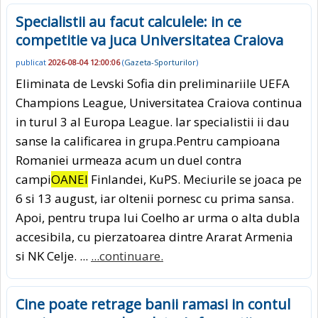
Specialistii au facut calculele: in ce
competitie va juca Universitatea Craiova
publicat
2026-08-04 12:00:06
(
Gazeta-Sporturilor
)
Eliminata de Levski Sofia din preliminariile UEFA
Champions League, Universitatea Craiova continua
in turul 3 al Europa League. Iar specialistii ii dau
sanse la calificarea in grupa.Pentru campioana
Romaniei urmeaza acum un duel contra
campi
OANEI
Finlandei, KuPS. Meciurile se joaca pe
6 si 13 august, iar oltenii pornesc cu prima sansa.
Apoi, pentru trupa lui Coelho ar urma o alta dubla
accesibila, cu pierzatoarea dintre Ararat Armenia
si NK Celje. ...
...continuare.
Cine poate retrage banii ramasi in contul