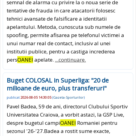
semnal de alarma cu privire la o noua serie de
tentative de frauda in care atacatorii folosesc
tehnici avansate de falsificare a identitatii
apelantului. Metoda, cunoscuta sub numele de
spoofing, permite afisarea pe telefonul victimei a
unui numar real de contact, inclusiv al unei
institutii publice, pentru a castiga increderea
pers
OANEI
apelate.
...continuare.
Buget COLOSAL in Superliga: "20 de
milioane de euro, plus transferuri"
publicat
2026-08-05 14:30:05
(
Gazeta-Sporturilor
)
Pavel Badea, 59 de ani, directorul Clubului Sportiv
Universitatea Craiova, a vorbit astazi, la GSP Live,
despre bugetul campi
OANEI
Romaniei pentru
sezonul '26-'27.Badea a rostit sume exacte,