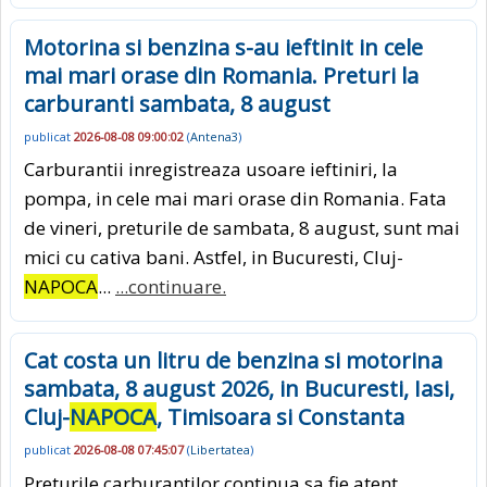
Motorina si benzina s-au ieftinit in cele
mai mari orase din Romania. Preturi la
carburanti sambata, 8 august
publicat
2026-08-08 09:00:02
(
Antena3
)
Carburantii inregistreaza usoare ieftiniri, la
pompa, in cele mai mari orase din Romania. Fata
de vineri, preturile de sambata, 8 august, sunt mai
mici cu cativa bani. Astfel, in Bucuresti, Cluj-
NAPOCA
...
...continuare.
Cat costa un litru de benzina si motorina
sambata, 8 august 2026, in Bucuresti, Iasi,
Cluj-
NAPOCA
, Timisoara si Constanta
publicat
2026-08-08 07:45:07
(
Libertatea
)
Preturile carburantilor continua sa fie atent