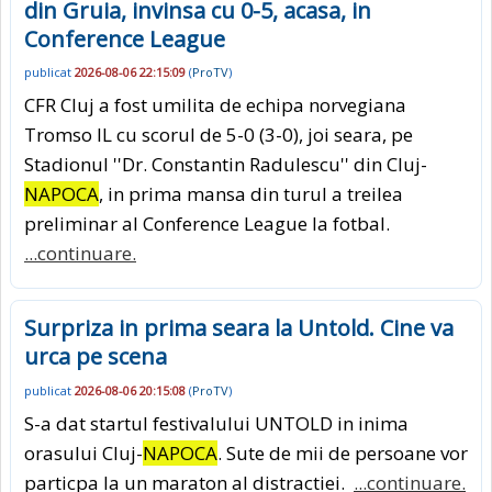
din Gruia, invinsa cu 0-5, acasa, in
Conference League
publicat
2026-08-06 22:15:09
(
ProTV
)
CFR Cluj a fost umilita de echipa norvegiana
Tromso IL cu scorul de 5-0 (3-0), joi seara, pe
Stadionul ''Dr. Constantin Radulescu'' din Cluj-
NAPOCA
, in prima mansa din turul a treilea
preliminar al Conference League la fotbal.
...continuare.
Surpriza in prima seara la Untold. Cine va
urca pe scena
publicat
2026-08-06 20:15:08
(
ProTV
)
S-a dat startul festivalului UNTOLD in inima
orasului Cluj-
NAPOCA
. Sute de mii de persoane vor
particpa la un maraton al distractiei.
...continuare.