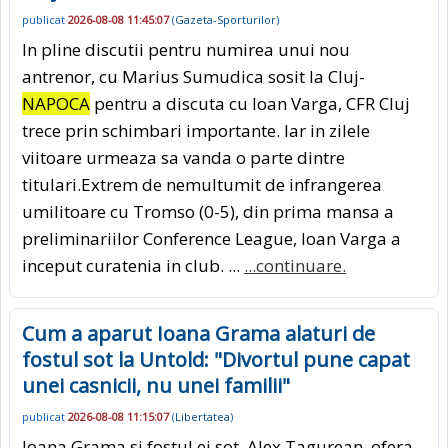
publicat
2026-08-08 11:45:07
(
Gazeta-Sporturilor
)
In pline discutii pentru numirea unui nou
antrenor, cu Marius Sumudica sosit la Cluj-
NAPOCA
pentru a discuta cu Ioan Varga, CFR Cluj
trece prin schimbari importante. Iar in zilele
viitoare urmeaza sa vanda o parte dintre
titulari.Extrem de nemultumit de infrangerea
umilitoare cu Tromso (0-5), din prima mansa a
preliminariilor Conference League, Ioan Varga a
inceput curatenia in club. ...
...continuare.
Cum a aparut Ioana Grama alaturi de
fostul sot la Untold: "Divortul pune capat
unei casnicii, nu unei familii"
publicat
2026-08-08 11:15:07
(
Libertatea
)
Ioana Grama si fostul ei sot, Alex Tagurean, ofera