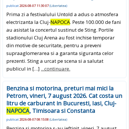
publicat
2026-08-07 11:30:07
(
Libertatea
)
Prima zi a festivalului Untold a adus o atmosfera
electrizanta la Cluj-
NAPOCA
. Peste 100.000 de fani
au asistat la concertul sustinut de Sting. Portile
stadionului Cluj Arena au fost inchise temporar
din motive de securitate, pentru a preveni
supraaglomerarea si a garanta siguranta celor
prezenti. Sting a urcat pe scena si a salutat
publicul in […]
...continuare.
Benzina si motorina, preturi mai mici la
Petrom, vineri, 7 august 2026. Cat costa un
litru de carburant in Bucuresti, Iasi, Cluj-
NAPOCA
, Timisoara si Constanta
publicat
2026-08-07 08:15:08
(
Libertatea
)
Benzina si motorina s-au ieftinit, vineri, 7 august