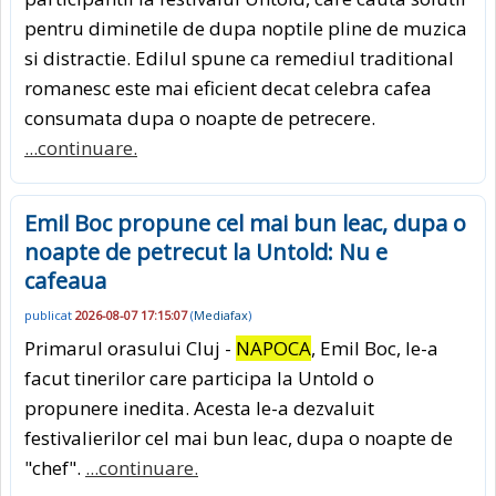
pentru diminetile de dupa noptile pline de muzica
si distractie. Edilul spune ca remediul traditional
romanesc este mai eficient decat celebra cafea
consumata dupa o noapte de petrecere.
...continuare.
Emil Boc propune cel mai bun leac, dupa o
noapte de petrecut la Untold: Nu e
cafeaua
publicat
2026-08-07 17:15:07
(
Mediafax
)
Primarul orasului Cluj -
NAPOCA
, Emil Boc, le-a
facut tinerilor care participa la Untold o
propunere inedita. Acesta le-a dezvaluit
festivalierilor cel mai bun leac, dupa o noapte de
"chef".
...continuare.