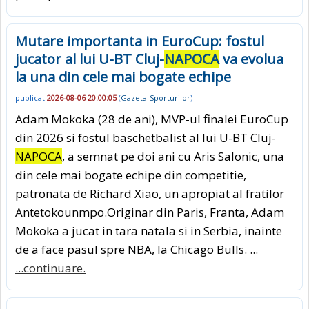
Mutare importanta in EuroCup: fostul
jucator al lui U-BT Cluj-
NAPOCA
va evolua
la una din cele mai bogate echipe
publicat
2026-08-06 20:00:05
(
Gazeta-Sporturilor
)
Adam Mokoka (28 de ani), MVP-ul finalei EuroCup
din 2026 si fostul baschetbalist al lui U-BT Cluj-
NAPOCA
, a semnat pe doi ani cu Aris Salonic, una
din cele mai bogate echipe din competitie,
patronata de Richard Xiao, un apropiat al fratilor
Antetokounmpo.Originar din Paris, Franta, Adam
Mokoka a jucat in tara natala si in Serbia, inainte
de a face pasul spre NBA, la Chicago Bulls. ...
...continuare.