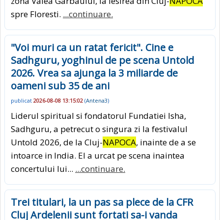
zona Valea Garbaului, la iesirea din Cluj-
NAPOCA
spre Floresti.
...continuare.
"Voi muri ca un ratat fericit". Cine e
Sadhguru, yoghinul de pe scena Untold
2026. Vrea sa ajunga la 3 miliarde de
oameni sub 35 de ani
publicat
2026-08-08 13:15:02
(
Antena3
)
Liderul spiritual si fondatorul Fundatiei Isha,
Sadhguru, a petrecut o singura zi la festivalul
Untold 2026, de la Cluj-
NAPOCA
, inainte de a se
intoarce in India. El a urcat pe scena inaintea
concertului lui...
...continuare.
Trei titulari, la un pas sa plece de la CFR
Cluj Ardelenii sunt fortati sa-i vanda