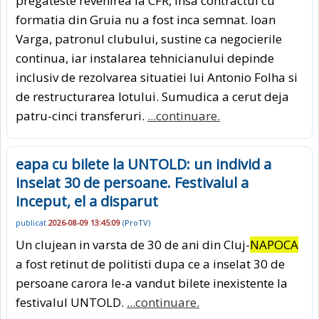
pregateste revenirea la CFR, insa contractul cu
formatia din Gruia nu a fost inca semnat. Ioan
Varga, patronul clubului, sustine ca negocierile
continua, iar instalarea tehnicianului depinde
inclusiv de rezolvarea situatiei lui Antonio Folha si
de restructurarea lotului. Sumudica a cerut deja
patru-cinci transferuri.
...continuare.
eapa cu bilete la UNTOLD: un individ a
inselat 30 de persoane. Festivalul a
inceput, el a disparut
publicat
2026-08-09 13:45:09
(
ProTV
)
Un clujean in varsta de 30 de ani din Cluj-
NAPOCA
a fost retinut de politisti dupa ce a inselat 30 de
persoane carora le-a vandut bilete inexistente la
festivalul UNTOLD.
...continuare.