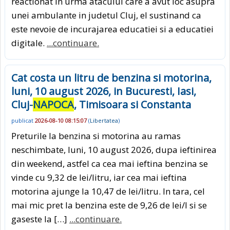
reactionat in urma atacului care a avut loc asupra
unei ambulante in judetul Cluj, el sustinand ca
este nevoie de incurajarea educatiei si a educatiei
digitale.
...continuare.
Cat costa un litru de benzina si motorina,
luni, 10 august 2026, in Bucuresti, Iasi,
Cluj-
NAPOCA
, Timisoara si Constanta
publicat
2026-08-10 08:15:07
(
Libertatea
)
Preturile la benzina si motorina au ramas
neschimbate, luni, 10 august 2026, dupa ieftinirea
din weekend, astfel ca cea mai ieftina benzina se
vinde cu 9,32 de lei/litru, iar cea mai ieftina
motorina ajunge la 10,47 de lei/litru. In tara, cel
mai mic pret la benzina este de 9,26 de lei/l si se
gaseste la […]
...continuare.