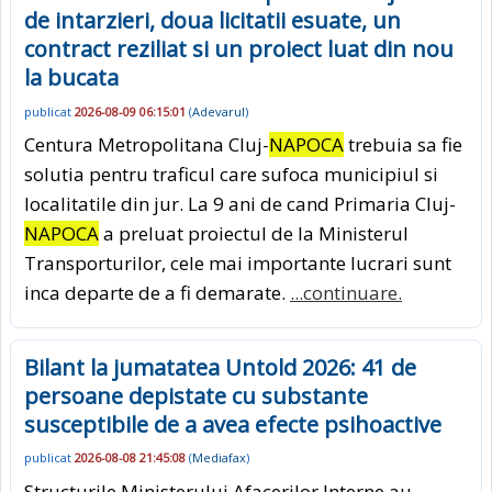
de intarzieri, doua licitatii esuate, un
contract reziliat si un proiect luat din nou
la bucata
publicat
2026-08-09 06:15:01
(
Adevarul
)
Centura Metropolitana Cluj-
NAPOCA
trebuia sa fie
solutia pentru traficul care sufoca municipiul si
localitatile din jur. La 9 ani de cand Primaria Cluj-
NAPOCA
a preluat proiectul de la Ministerul
Transporturilor, cele mai importante lucrari sunt
inca departe de a fi demarate.
...continuare.
Bilant la jumatatea Untold 2026: 41 de
persoane depistate cu substante
susceptibile de a avea efecte psihoactive
publicat
2026-08-08 21:45:08
(
Mediafax
)
Structurile Ministerului Afacerilor Interne au