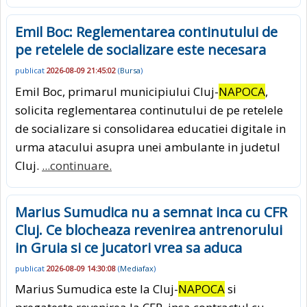
Emil Boc: Reglementarea continutului de
pe retelele de socializare este necesara
publicat
2026-08-09 21:45:02
(
Bursa
)
Emil Boc, primarul municipiului Cluj-
NAPOCA
,
solicita reglementarea continutului de pe retelele
de socializare si consolidarea educatiei digitale in
urma atacului asupra unei ambulante in judetul
Cluj.
...continuare.
Marius Sumudica nu a semnat inca cu CFR
Cluj. Ce blocheaza revenirea antrenorului
in Gruia si ce jucatori vrea sa aduca
publicat
2026-08-09 14:30:08
(
Mediafax
)
Marius Sumudica este la Cluj-
NAPOCA
si