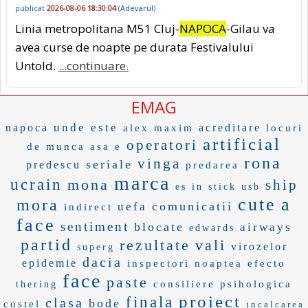
publicat
2026-08-06 18:30:04
(
Adevarul
)
Linia metropolitana M51 Cluj-
NAPOCA
-Gilau va
avea curse de noapte pe durata Festivalului
Untold.
...continuare.
EMAG
unde este
napoca
acreditare
alex maxim
locuri
artificial
operatori
de munca
asa e
rona
vinga
seriale
predescu
predarea
marca
ucrain
mona
ship
es in
stick usb
cute
a
mora
comunicatii
uefa
indirect
face
sentiment
blocate
airways
edwards
partid
rezultate
vali
virozelor
superg
dacia
epidemie
inspectori
noaptea
efecto
face
paste
consiliere psihologica
thering
proiect
finala
clasa
bode
costel
incalcarea