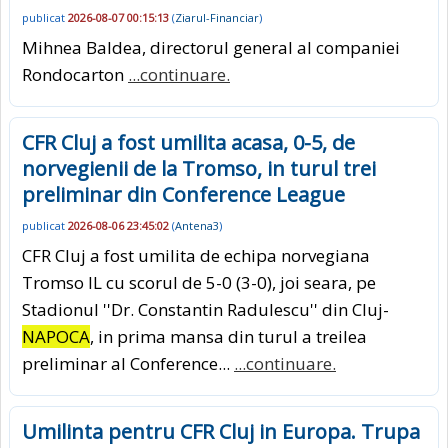
publicat
2026-08-07 00:15:13
(
Ziarul-Financiar
)
Mihnea Baldea, directorul general al companiei
Rondocarton
...continuare.
CFR Cluj a fost umilita acasa, 0-5, de
norvegienii de la Tromso, in turul trei
preliminar din Conference League
publicat
2026-08-06 23:45:02
(
Antena3
)
CFR Cluj a fost umilita de echipa norvegiana
Tromso IL cu scorul de 5-0 (3-0), joi seara, pe
Stadionul ''Dr. Constantin Radulescu'' din Cluj-
NAPOCA
, in prima mansa din turul a treilea
preliminar al Conference...
...continuare.
Umilinta pentru CFR Cluj in Europa. Trupa