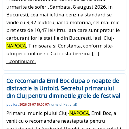
urmarite de soferi. Sambata, 8 august 2026, in
Bucuresti, cea mai ieftina benzina standard se
vinde cu 9,32 lei/litru, iar la motorina, cel mai mic
pret este de 10,47 lei/litru. Iata care sunt preturile
carburantilor la statiile din Bucuresti, Iasi, Cluj-
NAPOCA
, Timisoara si Constanta, conform site-
uluipeco-online.ro. Cat costa benzina […]
...continuare.
Ce recomanda Emil Boc dupa o noapte de
distractie la Untold. Secretul primarului
din Cluj pentru diminetile grele de festival
publicat
2026-08-07 19:00:07
(
Jurnalul-National
)
Primarul municipiului Cluj-
NAPOCA
, Emil Boc, a
venit cu o recomandare neasteptata pentru
participantii la festivalul Untold, care cauta solutii