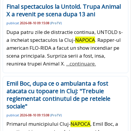
Final spectaculos la Untold. Trupa Animal
X a revenit pe scena dupa 13 ani
publicat
2026-08-10 09:15:08
(
ProTV
)
Dupa patru zile de distractie continua, UNTOLD s-
a incheiat spectaculos la Cluj-
NAPOCA
. Rapper-ul
american FLO-RIDA a facut un show incendiar pe
scena principala. Surpriza serii a fost, insa,
reunirea trupei Animal X.
...continuare.
Emil Boc, dupa ce o ambulanta a fost
atacata cu topoare in Cluj: "Trebuie
reglementat continutul de pe retelele
sociale"
publicat
2026-08-10 09:15:08
(
ProTV
)
Primarul municipiului Cluj-
NAPOCA
, Emil Boc, a