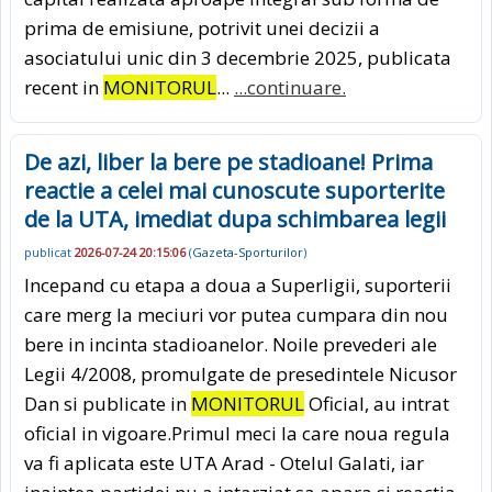
prima de emisiune, potrivit unei decizii a
asociatului unic din 3 decembrie 2025, publicata
recent in
MONITORUL
...
...continuare.
De azi, liber la bere pe stadioane! Prima
reactie a celei mai cunoscute suporterite
de la UTA, imediat dupa schimbarea legii
publicat
2026-07-24 20:15:06
(
Gazeta-Sporturilor
)
Incepand cu etapa a doua a Superligii, suporterii
care merg la meciuri vor putea cumpara din nou
bere in incinta stadioanelor. Noile prevederi ale
Legii 4/2008, promulgate de presedintele Nicusor
Dan si publicate in
MONITORUL
Oficial, au intrat
oficial in vigoare.Primul meci la care noua regula
va fi aplicata este UTA Arad - Otelul Galati, iar