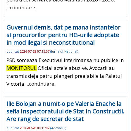
...continuare.
Guvernul demis, dat pe mana instantelor
si procurorilor pentru HG-urile adoptate
in mod ilegal si neconstitutional
publicat
2026-07-28 07:15:07
(
Jurnalul-National
)
PSD someaza Executivul interimar sa nu publice in
MONITORUL
Oficial actele abuzive. Avocatii au
transmis deja patru plangeri prealabile la Palatul
Victoria
...continuare.
Ilie Bolojan a numit-o pe Valeria Enache la
sefia Inspectoratului de Stat in Constructii.
Are rang de secretar de stat
publicat
2026-07-28 00:15:02
(
Adevarul
)