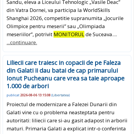
Sandu, eleva a Liceului Tehnologic „Vasile Deac”
din Vatra Dornei, va participa la WorldSkills
Shanghai 2026, competitie supranumita „Jocurile
Olimpice pentru meserii” sau „Olimpiada
meseriilor”, potrivit
MONITORUL
de Suceava....
...continuare.
Liliecii care traiesc in copacii de pe Faleza
din Galati ii dau batai de cap primarului
Ionut Pucheanu care vrea sa taie aproape
1.000 de arbori
publicat
2026-08-06 13:15:08
(
Libertatea
)
Proiectul de modernizare a Falezei Dunarii din
Galati vine cu o problema neasteptata pentru
autoritati: liliecii care si-au gasit adapost in arborii
maturi. Primaria Galati a explicat intr-o conferinta