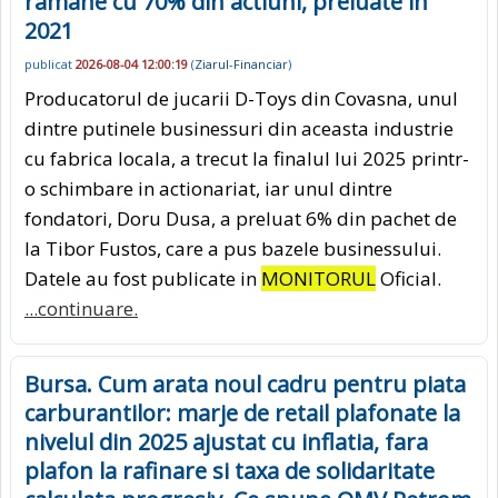
ramane cu 70% din actiuni, preluate in
2021
publicat
2026-08-04 12:00:19
(
Ziarul-Financiar
)
Producatorul de jucarii D-Toys din Covasna, unul
dintre putinele businessuri din aceasta industrie
cu fabrica locala, a trecut la finalul lui 2025 printr-
o schimbare in actionariat, iar unul dintre
fondatori, Doru Dusa, a preluat 6% din pachet de
la Tibor Fustos, care a pus bazele businessului.
Datele au fost publicate in
MONITORUL
Oficial.
...continuare.
Bursa. Cum arata noul cadru pentru piata
carburantilor: marje de retail plafonate la
nivelul din 2025 ajustat cu inflatia, fara
plafon la rafinare si taxa de solidaritate