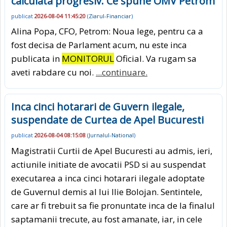
calculata progresiv. Ce spune OMV Petrom
publicat
2026-08-04 11:45:20
(
Ziarul-Financiar
)
Alina Popa, CFO, Petrom: Noua lege, pentru ca a
fost decisa de Parlament acum, nu este inca
publicata in
MONITORUL
Oficial. Va rugam sa
aveti rabdare cu noi.
...continuare.
Inca cinci hotarari de Guvern ilegale,
suspendate de Curtea de Apel Bucuresti
publicat
2026-08-04 08:15:08
(
Jurnalul-National
)
Magistratii Curtii de Apel Bucuresti au admis, ieri,
actiunile initiate de avocatii PSD si au suspendat
executarea a inca cinci hotarari ilegale adoptate
de Guvernul demis al lui Ilie Bolojan. Sentintele,
care ar fi trebuit sa fie pronuntate inca de la finalul
saptamanii trecute, au fost amanate, iar, in cele