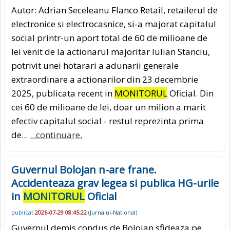
Autor: Adrian Seceleanu Flanco Retail, retailerul de
electronice si electrocasnice, si-a majorat capitalul
social printr-un aport total de 60 de milioane de
lei venit de la actionarul majoritar Iulian Stanciu,
potrivit unei hotarari a adunarii generale
extraordinare a actionarilor din 23 decembrie
2025, publicata recent in
MONITORUL
Oficial. Din
cei 60 de milioane de lei, doar un milion a marit
efectiv capitalul social - restul reprezinta prima
de...
...continuare.
Guvernul Bolojan n-are frane.
Accidenteaza grav legea si publica HG-urile
in
MONITORUL
Oficial
publicat
2026-07-29 08:45:22
(
Jurnalul-National
)
Guvernul demis condus de Bolojan sfideaza pe