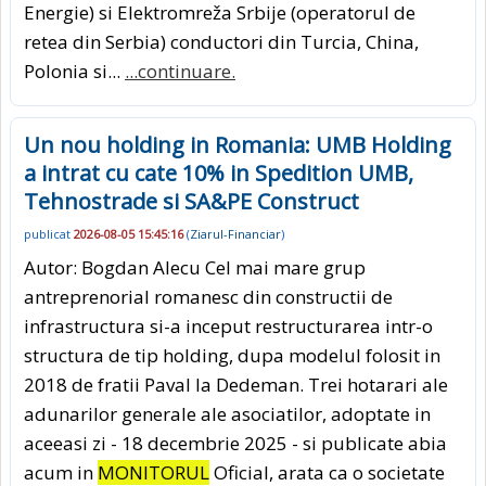
Energie) si Elek­tro­mreža Srbije (operatorul de
retea din Serbia) conductori din Turcia, China,
Polonia si...
...continuare.
Un nou holding in Romania: UMB Holding
a intrat cu cate 10% in Spedition UMB,
Tehnostrade si SA&PE Construct
publicat
2026-08-05 15:45:16
(
Ziarul-Financiar
)
Autor: Bogdan Alecu Cel mai mare grup
antreprenorial romanesc din constructii de
infrastructura si-a inceput restructurarea intr-o
structura de tip holding, dupa modelul folosit in
2018 de fratii Paval la Dedeman. Trei hotarari ale
adunarilor generale ale asociatilor, adoptate in
aceeasi zi - 18 decembrie 2025 - si publicate abia
acum in
MONITORUL
Oficial, arata ca o societate