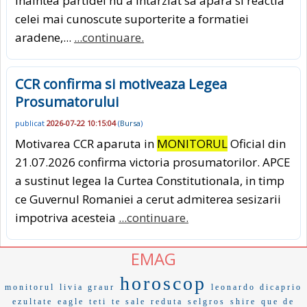
inaintea partidei nu a intarziat sa apara si reactia
celei mai cunoscute suporterite a formatiei
aradene,...
...continuare.
CCR confirma si motiveaza Legea
Prosumatorului
publicat
2026-07-22 10:15:04
(
Bursa
)
Motivarea CCR aparuta in
MONITORUL
Oficial din
21.07.2026 confirma victoria prosumatorilor. APCE
a sustinut legea la Curtea Constitutionala, in timp
ce Guvernul Romaniei a cerut admiterea sesizarii
impotriva acesteia
...continuare.
EMAG
horoscop
monitorul
livia graur
leonardo dicaprio
ezultate
eagle
teti
te sale
reduta
selgros
shire
que de