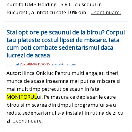
numita UMB Holding - S.R.L., cu sediul in
Bucuresti, a intrat cu cate 10% din...
...continuare.
Stai opt ore pe scaunul de la birou? Corpul
tau plateste costul lipsei de miscare. Iata
cum poti combate sedentarismul daca
lucrezi de acasa
publicat
2026-08-04 15:45:15
(
Ziarul-Financiar
)
Autor: Ilinca Oniciuc Pentru multi angajati tineri,
munca de acasa inseamna mai putina miscare si
mai mult timp petrecut pe scaun in fata
MONITORUL
ui. Pe masura ce deplasarile catre
birou si miscarea din timpul programului s-au
redus, sedentarismul s-a instalat in rutina de zi cu
zi.
...continuare.