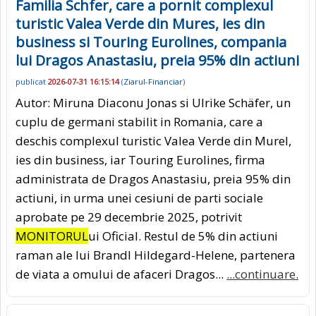
Familia Schfer, care a pornit complexul
turistic Valea Verde din Mures, ies din
business si Touring Eurolines, compania
lui Dragos Anastasiu, preia 95% din actiuni
publicat
2026-07-31 16:15:14
(
Ziarul-Financiar
)
Autor: Miruna Diaconu Jonas si Ulrike Schäfer, un
cuplu de germani stabilit in Romania, care a
deschis complexul turistic Valea Verde din Murel,
ies din business, iar Touring Eurolines, firma
administrata de Dragos Anastasiu, preia 95% din
actiuni, in urma unei cesiuni de parti sociale
aprobate pe 29 decembrie 2025, potrivit
MONITORUL
ui Oficial. Restul de 5% din actiuni
raman ale lui Brandl Hildegard-Helene, partenera
de viata a omului de afaceri Dragos...
...continuare.