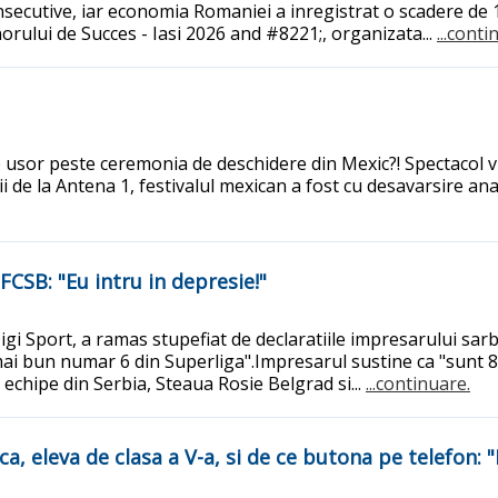
onsecutive, iar economia Romaniei a inregistrat o scadere de 
rului de Succes - Iasi 2026 and #8221;, organizata...
...conti
ce usor peste ceremonia de deschidere din Mexic?! Spectacol v
ii de la Antena 1, festivalul mexican a fost cu desavarsire anal
FCSB: "Eu intru in depresie!"
Digi Sport, a ramas stupefiat de declaratiile impresarului sar
 mai bun numar 6 din Superliga".Impresarul sustine ca "sunt 8
 echipe din Serbia, Steaua Rosie Belgrad si...
...continuare.
ca, eleva de clasa a V-a, si de ce butona pe telefon: 