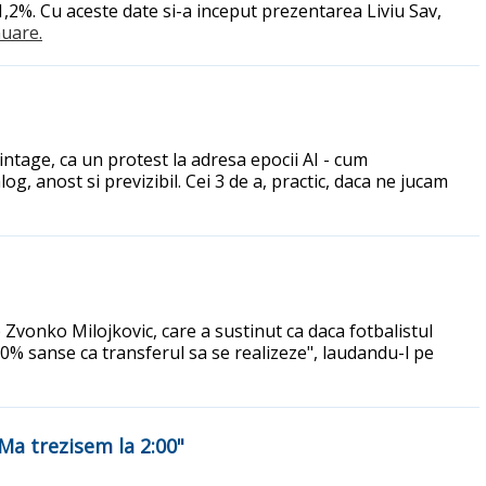
1,2%. Cu aceste date si-a inceput prezentarea Liviu Sav,
nuare.
intage, ca un protest la adresa epocii AI - cum
og, anost si previzibil. Cei 3 de a, practic, daca ne jucam
b Zvonko Milojkovic, care a sustinut ca daca fotbalistul
0% sanse ca transferul sa se realizeze", laudandu-l pe
"Ma trezisem la 2:00"