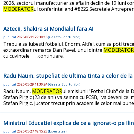
2026, sectorul manufacturier se afla in declin de 19 luni c
MODERATOR
ul conferintei and #8222;Secretele Antrepreno
Aztecii, Shakira si Mondialul fara AI
publicat
2026-06-11 22:30:16
(
Gazeta-Sporturilor
)
Trebuie sa iubesti fotbalul. Enorm. Altfel, cum sa poti tre
extraordinar remarca Dan Pavel, unul dintre
MODERATOR
cu cuvintele. ...
...continuare.
Radu Naum, stupefiat de ultima tinta a celor de la 
publicat
2026-05-29 11:30:24
(
Gazeta-Sporturilor
)
Radu Naum,
MODERATOR
ul emisiunii "Fotbal Club" de la 
Stefan Pirgic (23 de ani) va semna cu FCSB, "va deveni cel
Stefan Pirgic, jucator trecut prin academiile celor mai bune
Ministrul Educatiei explica de ce a ignorat-o pe Ilin
publicat
2026-05-27 18:15:23
(
Libertatea
)