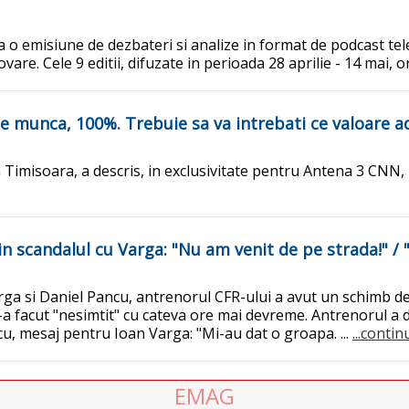
o emisiune de dezbateri si analize in format de podcast tele
are. Cele 9 editii, difuzate in perioada 28 aprilie - 14 mai, o
 de munca, 100%. Trebuie sa va intrebati ce valoare a
Timisoara, a descris, in exclusivitate pentru Antena 3 CNN, l
in scandalul cu Varga: "Nu am venit de pe strada!" / 
rga si Daniel Pancu, antrenorul CFR-ului a avut un schimb de 
 l-a facut "nesimtit" cu cateva ore mai devreme. Antrenorul a
cu, mesaj pentru Ioan Varga: "Mi-au dat o groapa. ...
...contin
EMAG