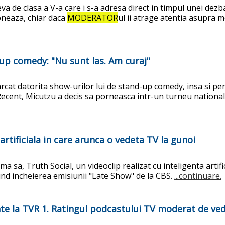
leva de clasa a V-a care i s-a adresa direct in timpul unei dez
toneaza, chiar daca
MODERATOR
ul ii atrage atentia asupra m
up comedy: "Nu sunt las. Am curaj"
t datorita show-urilor lui de stand-up comedy, insa si pentru 
ecent, Micutzu a decis sa porneasca intr-un turneu national, in
artificiala in care arunca o vedeta TV la gunoi
sa, Truth Social, un videoclip realizat cu inteligenta artifi
ind incheierea emisiunii "Late Show" de la CBS.
...continuare.
nte la TVR 1. Ratingul podcastului TV moderat de v