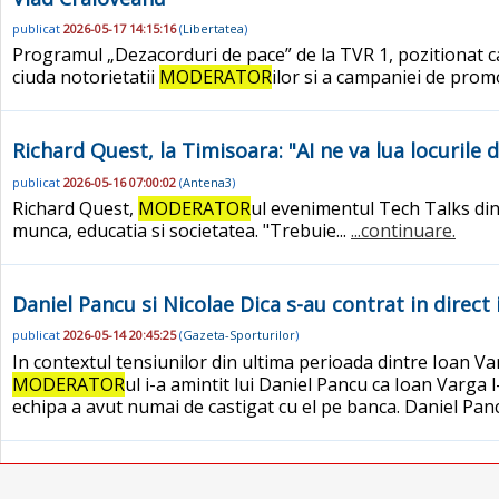
publicat
2026-05-17 14:15:16
(
Libertatea
)
Programul „Dezacorduri de pace” de la TVR 1, pozitionat ca 
ciuda notorietatii
MODERATOR
ilor si a campaniei de promov
Richard Quest, la Timisoara: "AI ne va lua locurile
publicat
2026-05-16 07:00:02
(
Antena3
)
Richard Quest,
MODERATOR
ul evenimentul Tech Talks din 
munca, educatia si societatea. "Trebuie...
...continuare.
Daniel Pancu si Nicolae Dica s-au contrat in direct 
publicat
2026-05-14 20:45:25
(
Gazeta-Sporturilor
)
In contextul tensiunilor din ultima perioada dintre Ioan Va
MODERATOR
ul i-a amintit lui Daniel Pancu ca Ioan Varga
echipa a avut numai de castigat cu el pe banca. Daniel Pan