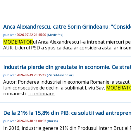
Anca Alexandrescu, catre Sorin Grindeanu: "Conside
publicat
2026-07-22 21:45:20
(
Mediafax
)
MODERATOR
ul Anca Alexandrescu l-a intrebat miercuri pe 
AUR. Liderul PSD a spus ca daca ar considera asta, ar insem
Industria pierde din greutate in economie. Ce stra
publicat
2026-06-19 20:15:12
(
Ziarul-Financiar
)
Autor: Ponderea industriei in economia Romaniei a scazut d
luni consecutive de declin, a subliniat Liviu Sav,
MODERAT
romanesti.
...continuare.
De la 21% la 15,8% din PIB: ce solutii vad antrepre
publicat
2026-06-18 11:00:03
(
Bursa
)
In 2016, industria genera 21% din Produsul Intern Brut al R