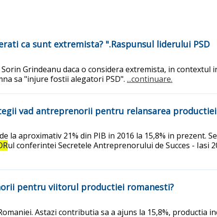
rati ca sunt extremista? ".Raspunsul liderului PSD
Sorin Grindeanu daca o considera extremista, in contextul in 
na sa "injure fostii alegatori PSD".
...continuare.
tegii vad antreprenorii pentru relansarea productie
e la aproximativ 21% din PIB in 2016 la 15,8% in prezent. Sec
OR
ul conferintei Secretele Antreprenorului de Succes - Iasi 2
norii pentru viitorul productiei romanesti?
omaniei. Astazi contributia sa a ajuns la 15,8%, productia in