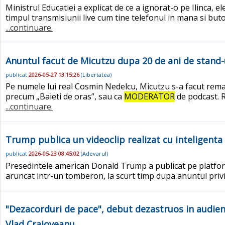
Ministrul Educatiei a explicat de ce a ignorat-o pe Ilinca, e
timpul transmisiunii live cum tine telefonul in mana si bu
...continuare.
Anuntul facut de Micutzu dupa 20 de ani de stand-
publicat
2026-05-27 13:15:26
(
Libertatea
)
Pe numele lui real Cosmin Nedelcu, Micutzu s-a facut remarca
precum „Baieti de oras”, sau ca
MODERATOR
de podcast. R
...continuare.
Trump publica un videoclip realizat cu inteligenta 
publicat
2026-05-23 08:45:02
(
Adevarul
)
Presedintele american Donald Trump a publicat pe platforma 
aruncat intr-un tomberon, la scurt timp dupa anuntul priv
"Dezacorduri de pace", debut dezastruos in audie
Vlad Craioveanu