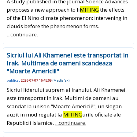
A study published in the journal Science Advances
proposes a new approach to li
MITING
the effects
of the El Nino climate phenomenon: intervening in
clouds before the phenomenon forms.
...continuare.
Sicriul lui Ali Khamenei este transportat in
Irak. Multimea de oameni scandeaza
"Moarte Americii!"
publicat
2026-07-07 16:45:09
(
Mediafax
)
Sicriul liderului suprem al Iranului, Ali Khamenei,
este transportat in Irak. Multimi de oameni au
scandat la unison "Moarte Americii!", un slogan
auzit in mod regulat la
MITING
urile oficiale ale
Republicii Islamice.
...continuare.