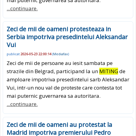
mai puternic guvernarea sa autoritara.
...continuare.
Zeci de mii de oameni protesteaza in
Serbia impotriva presedintelui Aleksandar
Vui
publicat
2026-05-23 22:00:14
(
Mediafax
)
Zeci de mii de persoane au iesit sambata pe
strazile din Belgrad, participand la un
MITING
de
amploare impotriva presedintelui sarb Aleksandar
Vui, intr-un nou val de proteste care contesta tot
mai puternic guvernarea sa autoritara.
...continuare.
Zeci de mii de oameni au protestat la
Madrid impotriva premierului Pedro