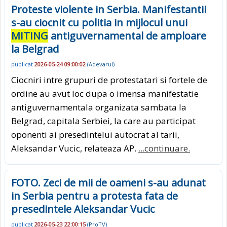
Proteste violente in Serbia. Manifestantii
s-au ciocnit cu politia in mijlocul unui
MITING
antiguvernamental de amploare
la Belgrad
publicat
2026-05-24 09:00:02
(
Adevarul
)
Ciocniri intre grupuri de protestatari si fortele de
ordine au avut loc dupa o imensa manifestatie
antiguvernamentala organizata sambata la
Belgrad, capitala Serbiei, la care au participat
oponenti ai presedintelui autocrat al tarii,
Aleksandar Vucic, relateaza AP.
...continuare.
FOTO. Zeci de mii de oameni s-au adunat
in Serbia pentru a protesta fata de
presedintele Aleksandar Vucic
publicat
2026-05-23 22:00:15
(
ProTV
)