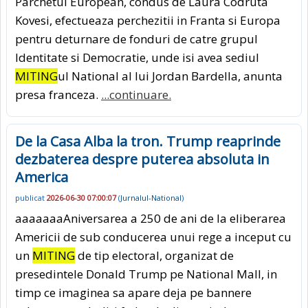
Parchetul European, condus de Laura Codruta
Kovesi, efectueaza perchezitii in Franta si Europa
pentru deturnare de fonduri de catre grupul
Identitate si Democratie, unde isi avea sediul
MITING
ul National al lui Jordan Bardella, anunta
presa franceza.
...continuare.
De la Casa Alba la tron. Trump reaprinde
dezbaterea despre puterea absoluta in
America
publicat
2026-06-30 07:00:07
(
Jurnalul-National
)
aaaaaaaAniversarea a 250 de ani de la eliberarea
Americii de sub conducerea unui rege a inceput cu
un
MITING
de tip electoral, organizat de
presedintele Donald Trump pe National Mall, in
timp ce imaginea sa apare deja pe bannere