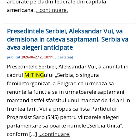
arborate pe cladiri federale din capitala
americana.
...continuare.
Presedintele Serbiei, Aleksandar Vui, va
demisiona in cateva saptamani. Serbia va
avea alegeri anticipate
publicat
2026-06-27 23:30:11
(
Libertatea
)
Presedintele Serbiei, Aleksandar Vui, a anuntat in
cadrul
MITING
ului „Serbia, o singura
familie”organizat la Belgrad ca urmeaza sa
renunte la functia sa in urmatoarele saptamani,
marcand astfel sfarsitul unui mandat de 14 ani in
fruntea tarii. Vui a propus ca lista Partidului
Progresist Sarb (SNS) pentru viitoarele alegeri
parlamentare sa poarte numele „Serbia Unita”,
conform […]
...continuare.