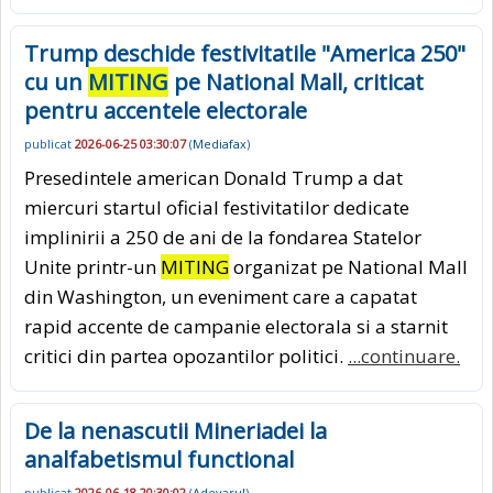
Trump deschide festivitatile "America 250"
cu un
MITING
pe National Mall, criticat
pentru accentele electorale
publicat
2026-06-25 03:30:07
(
Mediafax
)
Presedintele american Donald Trump a dat
miercuri startul oficial festivitatilor dedicate
implinirii a 250 de ani de la fondarea Statelor
Unite printr-un
MITING
organizat pe National Mall
din Washington, un eveniment care a capatat
rapid accente de campanie electorala si a starnit
critici din partea opozantilor politici.
...continuare.
De la nenascutii Mineriadei la
analfabetismul functional
publicat
2026-06-18 20:30:02
(
Adevarul
)