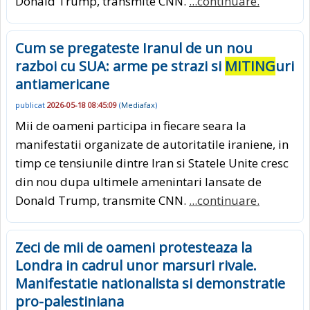
Donald Trump, transmite CNN.
...continuare.
Cum se pregateste Iranul de un nou
razboi cu SUA: arme pe strazi si
MITING
uri
antiamericane
publicat
2026-05-18 08:45:09
(
Mediafax
)
Mii de oameni participa in fiecare seara la
manifestatii organizate de autoritatile iraniene, in
timp ce tensiunile dintre Iran si Statele Unite cresc
din nou dupa ultimele amenintari lansate de
Donald Trump, transmite CNN.
...continuare.
Zeci de mii de oameni protesteaza la
Londra in cadrul unor marsuri rivale.
Manifestatie nationalista si demonstratie
pro-palestiniana