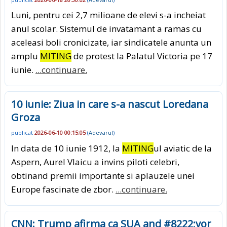
Luni, pentru cei 2,7 milioane de elevi s-a incheiat
anul scolar. Sistemul de invatamant a ramas cu
aceleasi boli cronicizate, iar sindicatele anunta un
amplu
MITING
de protest la Palatul Victoria pe 17
iunie.
...continuare.
10 iunie: Ziua in care s-a nascut Loredana
Groza
publicat
2026-06-10 00:15:05
(
Adevarul
)
In data de 10 iunie 1912, la
MITING
ul aviatic de la
Aspern, Aurel Vlaicu a invins piloti celebri,
obtinand premii importante si aplauzele unei
Europe fascinate de zbor.
...continuare.
CNN: Trump afirma ca SUA and #8222;vor