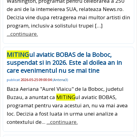
Washington, programat pentru celebrarea a 250
de ani de la intemeierea SUA, relateaza News.ro.
Decizia vine dupa retragerea mai multor artisti din
program, inclusiv a solistului trupei […]
...continuare.
MITING
ul aviatic BOBAS de la Boboc,
suspendat si in 2026. Este al doilea an in
care evenimentul nu se mai tine
publicat
2026-05-25 09:00:04
(
Antena3
)
Baza Aeriana "Aurel Vlaicu" de la Boboc, judetul
Buzau, a anuntat ca
MITING
ul aviatic BOBAS,
programat pentru vara acestui an, nu va mai avea
loc. Decizia a fost luata in urma unei analize a
contextului de...
...continuare.