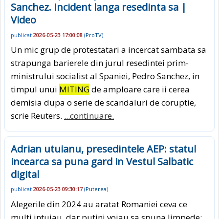
Sanchez. Incident langa resedinta sa |
Video
publicat
2026-05-23 17:00:08
(
ProTV
)
Un mic grup de protestatari a incercat sambata sa
strapunga barierele din jurul resedintei prim-
ministrului socialist al Spaniei, Pedro Sanchez, in
timpul unui
MITING
de amploare care ii cerea
demisia dupa o serie de scandaluri de coruptie,
scrie Reuters.
...continuare.
Adrian utuianu, presedintele AEP: statul
incearca sa puna gard in Vestul Salbatic
digital
publicat
2026-05-23 09:30:17
(
Puterea
)
Alegerile din 2024 au aratat Romaniei ceva ce
multi intuiau, dar putini voiau sa spuna limpede: