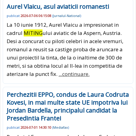
Aurel Vlaicu, asul aviaticii romanesti
publicat
2026-07-06 06:15:08
(
Jurnalul-National
)
La 10 iunie 1912, Aurel Vlaicu a impresionat in
cadrul
MITING
ului aviatic de la Aspern, Austria.
Desi a concurat cu piloti celebri in acele vremuri,
romanul a reusit sa castige proba de aruncare a
unui proiectil la tinta, de la o inaltime de 300 de
metri, si sa obtina locul al II-lea in competitia de
aterizare la punct fix.
...continuare.
Perchezitii EPPO, condus de Laura Codruta
Kovesi, in mai multe state UE impotriva lui
Jordan Bardella, principalul candidat la
Presedintia Frantei
publicat
2026-07-01 14:30:10
(
Mediafax
)