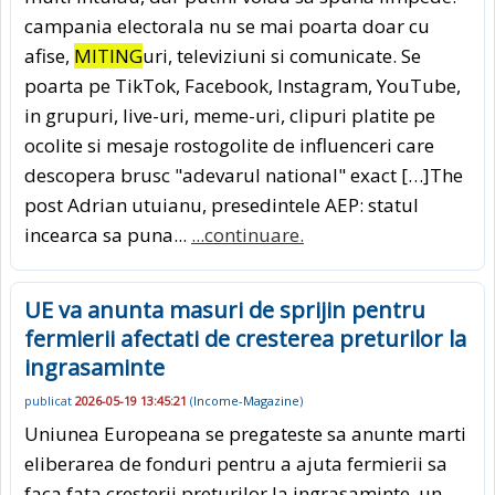
campania electorala nu se mai poarta doar cu
afise,
MITING
uri, televiziuni si comunicate. Se
poarta pe TikTok, Facebook, Instagram, YouTube,
in grupuri, live-uri, meme-uri, clipuri platite pe
ocolite si mesaje rostogolite de influenceri care
descopera brusc "adevarul national" exact […]The
post Adrian utuianu, presedintele AEP: statul
incearca sa puna...
...continuare.
UE va anunta masuri de sprijin pentru
fermierii afectati de cresterea preturilor la
ingrasaminte
publicat
2026-05-19 13:45:21
(
Income-Magazine
)
Uniunea Europeana se pregateste sa anunte marti
eliberarea de fonduri pentru a ajuta fermierii sa
faca fata cresterii preturilor la ingrasaminte, un