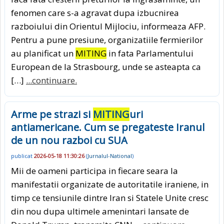
fenomen care s-a agravat dupa izbucnirea
razboiului din Orientul Mijlociu, informeaza AFP.
Pentru a pune presiune, organizatiile fermierilor
au planificat un
MITING
in fata Parlamentului
European de la Strasbourg, unde se asteapta ca
[…]
...continuare.
Arme pe strazi si
MITING
uri
antiamericane. Cum se pregateste Iranul
de un nou razboi cu SUA
publicat
2026-05-18 11:30:26
(
Jurnalul-National
)
Mii de oameni participa in fiecare seara la
manifestatii organizate de autoritatile iraniene, in
timp ce tensiunile dintre Iran si Statele Unite cresc
din nou dupa ultimele amenintari lansate de