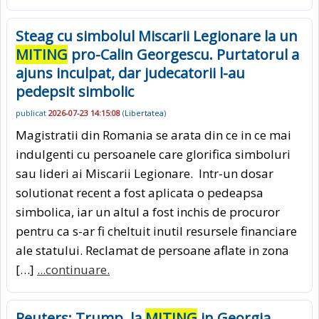
Steag cu simbolul Miscarii Legionare la un
MITING
pro-Calin Georgescu. Purtatorul a
ajuns inculpat, dar judecatorii l-au
pedepsit simbolic
publicat
2026-07-23 14:15:08
(
Libertatea
)
Magistratii din Romania se arata din ce in ce mai
indulgenti cu persoanele care glorifica simboluri
sau lideri ai Miscarii Legionare. Intr-un dosar
solutionat recent a fost aplicata o pedeapsa
simbolica, iar un altul a fost inchis de procuror
pentru ca s-ar fi cheltuit inutil resursele financiare
ale statului. Reclamat de persoane aflate in zona
[…]
...continuare.
Reuters: Trump, la
MITING
in Georgia