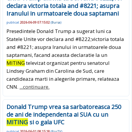
declara victoria totala and #8221; asupra
Iranului in urmatoarele doua saptamani
publicat
2026-06-09 07:15:02
(
Bursa
)
Presedintele Donald Trump a sugerat luni ca
Statele Unite vor declara and #8222;victoria totala
and #8221; asupra Iranului in urmatoarele doua
saptamani, facand aceasta declaratie la un
MITING
televizat organizat pentru senatorul
Lindsey Graham din Carolina de Sud, care
candideaza marti in alegerile primare, relateaza
CNN.
...continuare.
Donald Trump vrea sa sarbatoreasca 250
de ani de independenta ai SUA cu un
MITING
si o gala UFC
publicat
2026-06-01 08:15:18
(
ProTV
)