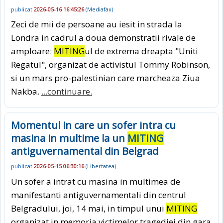
publicat
2026-05-16 16:45:26
(
Mediafax
)
Zeci de mii de persoane au iesit in strada la
Londra in cadrul a doua demonstratii rivale de
amploare:
MITING
ul de extrema dreapta "Uniti
Regatul", organizat de activistul Tommy Robinson,
si un mars pro-palestinian care marcheaza Ziua
Nakba.
...continuare.
Momentul in care un sofer intra cu
masina in multime la un
MITING
antiguvernamental din Belgrad
publicat
2026-05-15 06:30:16
(
Libertatea
)
Un sofer a intrat cu masina in multimea de
manifestanti antiguvernamentali din centrul
Belgradului, joi, 14 mai, in timpul unui
MITING
organizat in memoria victimelor tragediei din gara