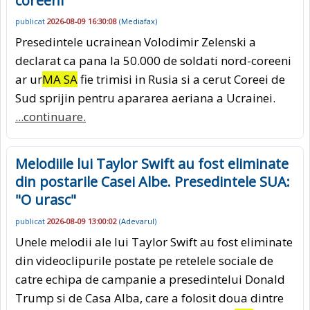
coreeni
publicat
2026-08-09 16:30:08
(
Mediafax
)
Presedintele ucrainean Volodimir Zelenski a
declarat ca pana la 50.000 de soldati nord-coreeni
ar ur
MA SA
fie trimisi in Rusia si a cerut Coreei de
Sud sprijin pentru apararea aeriana a Ucrainei.
...continuare.
Melodiile lui Taylor Swift au fost eliminate
din postarile Casei Albe. Presedintele SUA:
"O urasc"
publicat
2026-08-09 13:00:02
(
Adevarul
)
Unele melodii ale lui Taylor Swift au fost eliminate
din videoclipurile postate pe retelele sociale de
catre echipa de campanie a presedintelui Donald
Trump si de Casa Alba, care a folosit doua dintre