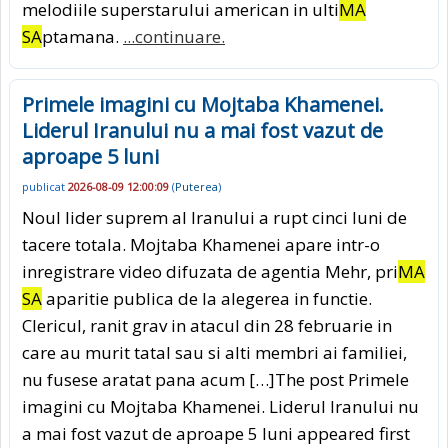
melodiile superstarului american in ulti
MA
SA
ptamana.
...continuare.
Primele imagini cu Mojtaba Khamenei.
Liderul Iranului nu a mai fost vazut de
aproape 5 luni
publicat
2026-08-09 12:00:09
(
Puterea
)
Noul lider suprem al Iranului a rupt cinci luni de
tacere totala. Mojtaba Khamenei apare intr-o
inregistrare video difuzata de agentia Mehr, pri
MA
SA
aparitie publica de la alegerea in functie.
Clericul, ranit grav in atacul din 28 februarie in
care au murit tatal sau si alti membri ai familiei,
nu fusese aratat pana acum […]The post Primele
imagini cu Mojtaba Khamenei. Liderul Iranului nu
a mai fost vazut de aproape 5 luni appeared first