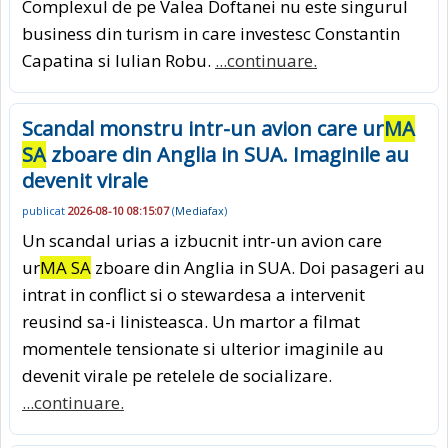
Complexul de pe Valea Doftanei nu este singurul
business din turism in care investesc Constantin
Capatina si Iulian Robu.
...continuare.
Scandal monstru intr-un avion care ur
MA
SA
zboare din Anglia in SUA. Imaginile au
devenit virale
publicat
2026-08-10 08:15:07
(
Mediafax
)
Un scandal urias a izbucnit intr-un avion care
ur
MA SA
zboare din Anglia in SUA. Doi pasageri au
intrat in conflict si o stewardesa a intervenit
reusind sa-i linisteasca. Un martor a filmat
momentele tensionate si ulterior imaginile au
devenit virale pe retelele de socializare.
...continuare.