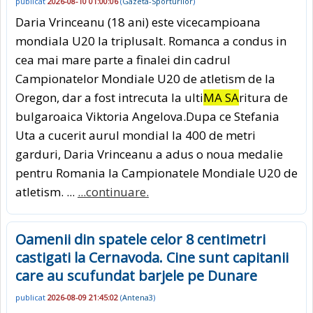
publicat
2026-08-10 01:00:06
(
Gazeta-Sporturilor
)
Daria Vrinceanu (18 ani) este vicecampioana
mondiala U20 la triplusalt. Romanca a condus in
cea mai mare parte a finalei din cadrul
Campionatelor Mondiale U20 de atletism de la
Oregon, dar a fost intrecuta la ulti
MA SA
ritura de
bulgaroaica Viktoria Angelova.Dupa ce Stefania
Uta a cucerit aurul mondial la 400 de metri
garduri, Daria Vrinceanu a adus o noua medalie
pentru Romania la Campionatele Mondiale U20 de
atletism. ...
...continuare.
Oamenii din spatele celor 8 centimetri
castigati la Cernavoda. Cine sunt capitanii
care au scufundat barjele pe Dunare
publicat
2026-08-09 21:45:02
(
Antena3
)