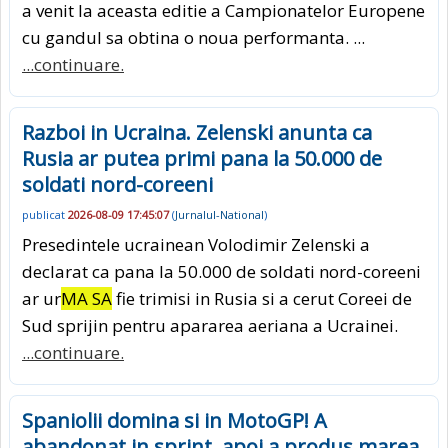
a venit la aceasta editie a Campionatelor Europene
cu gandul sa obtina o noua performanta. ...
...continuare.
Razboi in Ucraina. Zelenski anunta ca
Rusia ar putea primi pana la 50.000 de
soldati nord-coreeni
publicat
2026-08-09 17:45:07
(
Jurnalul-National
)
Presedintele ucrainean Volodimir Zelenski a
declarat ca pana la 50.000 de soldati nord-coreeni
ar ur
MA SA
fie trimisi in Rusia si a cerut Coreei de
Sud sprijin pentru apararea aeriana a Ucrainei.
...continuare.
Spaniolii domina si in MotoGP! A
abandonat in sprint, apoi a produs marea