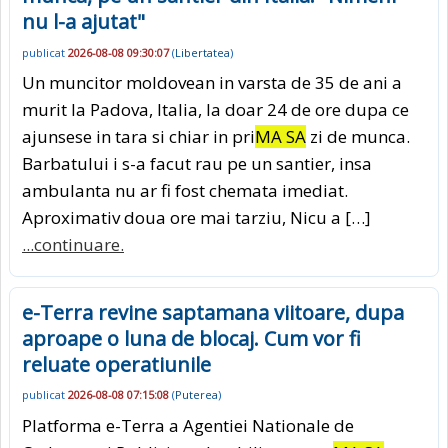
nu l-a ajutat"
publicat
2026-08-08 09:30:07
(
Libertatea
)
Un muncitor moldovean in varsta de 35 de ani a
murit la Padova, Italia, la doar 24 de ore dupa ce
ajunsese in tara si chiar in pri
MA SA
zi de munca.
Barbatului i s-a facut rau pe un santier, insa
ambulanta nu ar fi fost chemata imediat.
Aproximativ doua ore mai tarziu, Nicu a […]
...continuare.
e-Terra revine saptamana viitoare, dupa
aproape o luna de blocaj. Cum vor fi
reluate operatiunile
publicat
2026-08-08 07:15:08
(
Puterea
)
Platforma e-Terra a Agentiei Nationale de