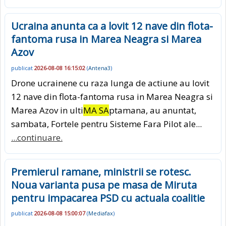
Ucraina anunta ca a lovit 12 nave din flota-
fantoma rusa in Marea Neagra si Marea
Azov
publicat
2026-08-08 16:15:02
(
Antena3
)
Drone ucrainene cu raza lunga de actiune au lovit
12 nave din flota-fantoma rusa in Marea Neagra si
Marea Azov in ulti
MA SA
ptamana, au anuntat,
sambata, Fortele pentru Sisteme Fara Pilot ale...
...continuare.
Premierul ramane, ministrii se rotesc.
Noua varianta pusa pe masa de Miruta
pentru impacarea PSD cu actuala coalitie
publicat
2026-08-08 15:00:07
(
Mediafax
)