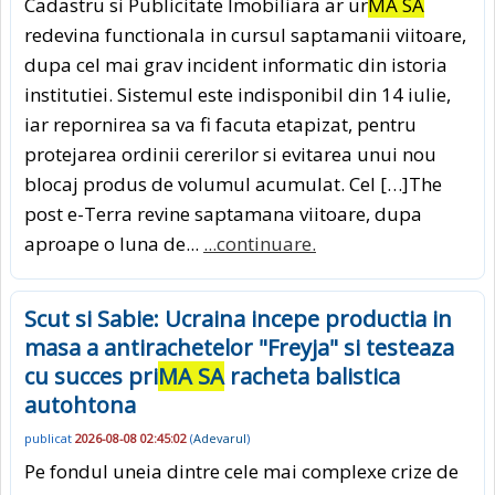
Cadastru si Publicitate Imobiliara ar ur
MA SA
redevina functionala in cursul saptamanii viitoare,
dupa cel mai grav incident informatic din istoria
institutiei. Sistemul este indisponibil din 14 iulie,
iar repornirea sa va fi facuta etapizat, pentru
protejarea ordinii cererilor si evitarea unui nou
blocaj produs de volumul acumulat. Cel […]The
post e-Terra revine saptamana viitoare, dupa
aproape o luna de...
...continuare.
Scut si Sabie: Ucraina incepe productia in
masa a antirachetelor "Freyja" si testeaza
cu succes pri
MA SA
racheta balistica
autohtona
publicat
2026-08-08 02:45:02
(
Adevarul
)
Pe fondul uneia dintre cele mai complexe crize de