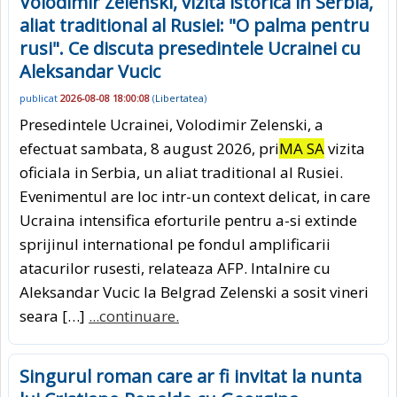
Volodimir Zelenski, vizita istorica in Serbia,
aliat traditional al Rusiei: "O palma pentru
rusi". Ce discuta presedintele Ucrainei cu
Aleksandar Vucic
publicat
2026-08-08 18:00:08
(
Libertatea
)
Presedintele Ucrainei, Volodimir Zelenski, a
efectuat sambata, 8 august 2026, pri
MA SA
vizita
oficiala in Serbia, un aliat traditional al Rusiei.
Evenimentul are loc intr-un context delicat, in care
Ucraina intensifica eforturile pentru a-si extinde
sprijinul international pe fondul amplificarii
atacurilor rusesti, relateaza AFP. Intalnire cu
Aleksandar Vucic la Belgrad Zelenski a sosit vineri
seara […]
...continuare.
Singurul roman care ar fi invitat la nunta