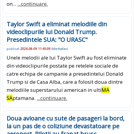
on...
...continuare.
Taylor Swift a eliminat melodiile din
videoclipurile lui Donald Trump.
Presedintele SUA: "O URASC"
publicat
2026-08-09 11:45:09
(
Mediafax
)
Unele melodii ale lui Taylor Swift au fost eliminate
din videoclipurile postate pe retelele sociale de
catre echipa de campanie a presedintelui Donald
Trump si de Casa Alba, care a folosit doua dintre
melodiile superstarului american in ulti
MA
SA
ptamana.
...continuare.
Doua avioane cu sute de pasageri la bord,
la un pas de o coliziune devastatoare pe
aeroport. Pilotii au franat brusc