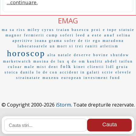
...continuare.
EMAG
ma sa
riss
miley cyrus
traian basescu
proi
e tope
statuie
a este
anaf
magnor
fermierii
cump
soferi
leed
selina
aperitive
ioana grama
sofer de tir
ego maradona
laboratoarele
un mort si trei raniti
atletism
horoscop
alta
natale
deserve
bovine
shutdow
marketwatch
masina de lux
q de
om kaulitz
abdel
taifun
folk
culoar
male
mist
dent
kinet
clientii lidl
gruia
stoica
danila
lo de con
accident in galati
scrie
elevele
strainatate
maxenu
european investment fund
© Copyright 2000-2026
iStorm
. Toate drepturile rezervate.