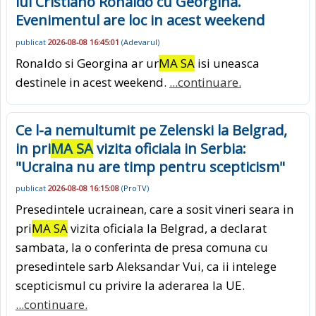
lui Cristiano Ronaldo cu Georgina.
Evenimentul are loc in acest weekend
publicat
2026-08-08 16:45:01
(
Adevarul
)
Ronaldo si Georgina ar ur
MA SA
isi uneasca
destinele in acest weekend.
...continuare.
Ce l-a nemultumit pe Zelenski la Belgrad,
in pri
MA SA
vizita oficiala in Serbia:
"Ucraina nu are timp pentru scepticism"
publicat
2026-08-08 16:15:08
(
ProTV
)
Presedintele ucrainean, care a sosit vineri seara in
pri
MA SA
vizita oficiala la Belgrad, a declarat
sambata, la o conferinta de presa comuna cu
presedintele sarb Aleksandar Vui, ca ii intelege
scepticismul cu privire la aderarea la UE.
...continuare.