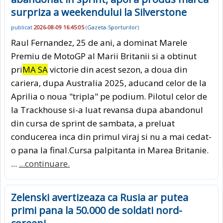
surpriza a weekendului la Silverstone
publicat
2026-08-09 16:45:05
(
Gazeta-Sporturilor
)
Raul Fernandez, 25 de ani, a dominat Marele
Premiu de MotoGP al Marii Britanii si a obtinut
pri
MA SA
victorie din acest sezon, a doua din
cariera, dupa Australia 2025, aducand celor de la
Aprilia o noua "tripla" pe podium. Pilotul celor de
la Trackhouse si-a luat revansa dupa abandonul
din cursa de sprint de sambata, a preluat
conducerea inca din primul viraj si nu a mai cedat-
o pana la final.Cursa palpitanta in Marea Britanie.
...
...continuare.
Zelenski avertizeaza ca Rusia ar putea
primi pana la 50.000 de soldati nord-