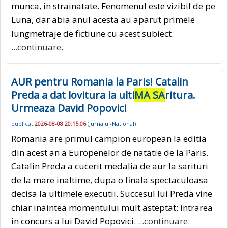
munca, in strainatate. Fenomenul este vizibil de pe
Luna, dar abia anul acesta au aparut primele
lungmetraje de fictiune cu acest subiect.
...continuare.
AUR pentru Romania la Paris! Catalin
Preda a dat lovitura la ulti
MA SA
ritura.
Urmeaza David Popovici
publicat
2026-08-08 20:15:06
(
Jurnalul-National
)
Romania are primul campion european la editia
din acest an a Europenelor de natatie de la Paris.
Catalin Preda a cucerit medalia de aur la sarituri
de la mare inaltime, dupa o finala spectaculoasa
decisa la ultimele executii. Succesul lui Preda vine
chiar inaintea momentului mult asteptat: intrarea
in concurs a lui David Popovici.
...continuare.