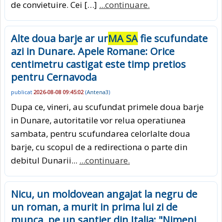
de convietuire. Cei […]
...continuare.
Alte doua barje ar ur
MA SA
fie scufundate
azi in Dunare. Apele Romane: Orice
centimetru castigat este timp pretios
pentru Cernavoda
publicat
2026-08-08 09:45:02
(
Antena3
)
Dupa ce, vineri, au scufundat primele doua barje
in Dunare, autoritatile vor relua operatiunea
sambata, pentru scufundarea celorlalte doua
barje, cu scopul de a redirectiona o parte din
debitul Dunarii...
...continuare.
Nicu, un moldovean angajat la negru de
un roman, a murit in prima lui zi de
munca, pe un santier din Italia: "Nimeni