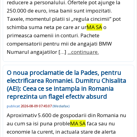
reducere a personalului. Ofertele pot ajunge la
250.000 de euro, insa banii sunt impozitati.
Taxele, momentul platii si „regula cincimii” pot
schimba suma neta pe care ar ur
MA SA
o
primeasca oamenii in conturi. Pachete
compensatorii pentru mii de angajati BMW
Numarul angajatilor […]
...continuare.
O noua proclamatie de la Pades, pentru
electrificarea Romaniei. Dumitru Chisalita
(AEI): Ceea ce se intampla in Romania
reprezinta un flagel efectiv absurd
publicat
2026-08-09 07:45:07
(
Mediafax
)
Aproximativ 5.600 de gospodarii din Romania nu
au cum sa isi puna proble
MA SA
faca sau nu
economie la curent, in actuala stare de alerta