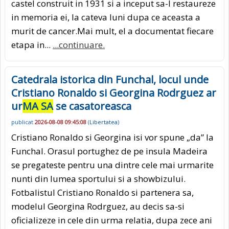
castel construit in 1931 si a inceput sa-l restaureze
in memoria ei, la cateva luni dupa ce aceasta a
murit de cancer.Mai mult, el a documentat fiecare
etapa in...
...continuare.
Catedrala istorica din Funchal, locul unde
Cristiano Ronaldo si Georgina Rodrguez ar
ur
MA SA
se casatoreasca
publicat
2026-08-08 09:45:08
(
Libertatea
)
Cristiano Ronaldo si Georgina isi vor spune „da” la
Funchal. Orasul portughez de pe insula Madeira
se pregateste pentru una dintre cele mai urmarite
nunti din lumea sportului si a showbizului.
Fotbalistul Cristiano Ronaldo si partenera sa,
modelul Georgina Rodrguez, au decis sa-si
oficializeze in cele din urma relatia, dupa zece ani