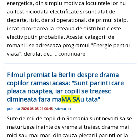
energetica, din simplu motiv ca locuintele lor nu
au fost niciodata electrificate si sunt atat de
departe, fizic, dar si operational, de primul stalp,
incat racordarea la reteaua de distributie este
efectiv putin probabila. Acestei categorii de
romani I se adreseaza programul "Energie pentru
viata", derulat de...
...continuare.
Filmul premiat la Berlin despre drama
copiilor ramasi acasa: "Sunt parinti care
pleaca noaptea, iar copiii se trezesc
dimineata fara ma
MA SA
u tata"
publicat
2026-08-08 21:00:48
(
Adevarul
)
Sute de mii de copii din Romania sunt nevoiti sa se
maturizeze inainte de vreme si traiesc drame mai
mici sau mai mari din cauza plecarii parintilor la