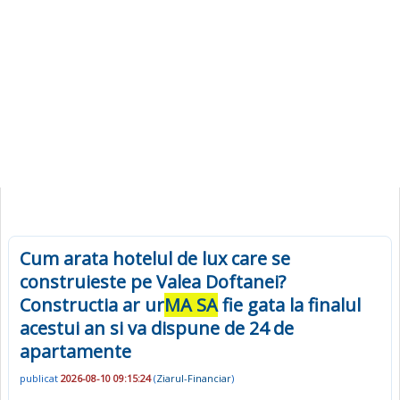
Cum arata hotelul de lux care se
construieste pe Valea Doftanei?
Constructia ar ur
MA SA
fie gata la finalul
acestui an si va dispune de 24 de
apartamente
publicat
2026-08-10 09:15:24
(
Ziarul-Financiar
)