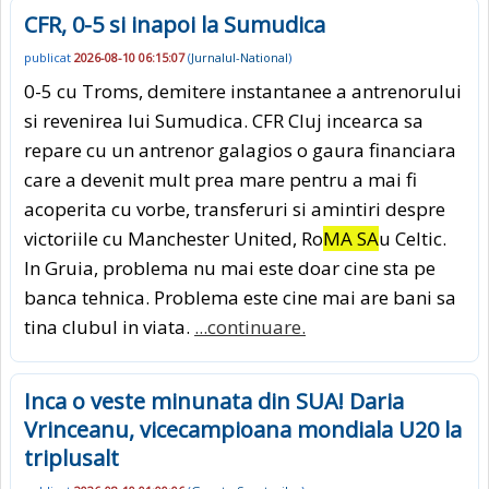
CFR, 0-5 si inapoi la Sumudica
publicat
2026-08-10 06:15:07
(
Jurnalul-National
)
0-5 cu Troms, demitere instantanee a antrenorului
si revenirea lui Sumudica. CFR Cluj incearca sa
repare cu un antrenor galagios o gaura financiara
care a devenit mult prea mare pentru a mai fi
acoperita cu vorbe, transferuri si amintiri despre
victoriile cu Manchester United, Ro
MA SA
u Celtic.
In Gruia, problema nu mai este doar cine sta pe
banca tehnica. Problema este cine mai are bani sa
tina clubul in viata.
...continuare.
Inca o veste minunata din SUA! Daria
Vrinceanu, vicecampioana mondiala U20 la
triplusalt