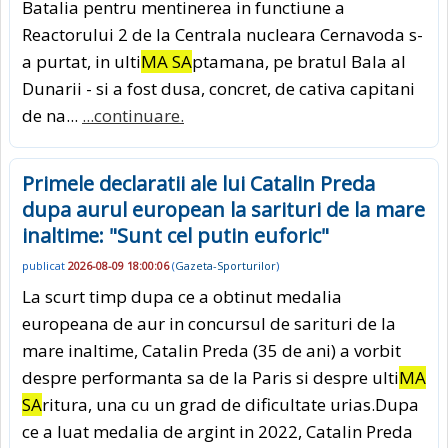
Batalia pentru mentinerea in functiune a
Reactorului 2 de la Centrala nucleara Cernavoda s-
a purtat, in ulti
MA SA
ptamana, pe bratul Bala al
Dunarii - si a fost dusa, concret, de cativa capitani
de na...
...continuare.
Primele declaratii ale lui Catalin Preda
dupa aurul european la sarituri de la mare
inaltime: "Sunt cel putin euforic"
publicat
2026-08-09 18:00:06
(
Gazeta-Sporturilor
)
La scurt timp dupa ce a obtinut medalia
europeana de aur in concursul de sarituri de la
mare inaltime, Catalin Preda (35 de ani) a vorbit
despre performanta sa de la Paris si despre ulti
MA
SA
ritura, una cu un grad de dificultate urias.Dupa
ce a luat medalia de argint in 2022, Catalin Preda