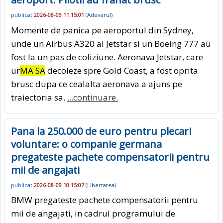
publicat
2026-08-09 11:15:01
(
Adevarul
)
Momente de panica pe aeroportul din Sydney,
unde un Airbus A320 al Jetstar si un Boeing 777 au
fost la un pas de coliziune. Aeronava Jetstar, care
ur
MA SA
decoleze spre Gold Coast, a fost oprita
brusc dupa ce cealalta aeronava a ajuns pe
traiectoria sa.
...continuare.
Pana la 250.000 de euro pentru plecari
voluntare: o companie germana
pregateste pachete compensatorii pentru
mii de angajati
publicat
2026-08-09 10:15:07
(
Libertatea
)
BMW pregateste pachete compensatorii pentru
mii de angajati, in cadrul programului de