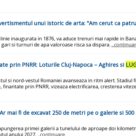
vertismentul unui istoric de arta: "Am cerut ca patru 
linie inaugurata in 1876, va aduce trenuri mai rapide in Bana
e gari si turnuri de apa valoroase risca sa dispara.
...continuar
tate prin PNRR: Loturile Cluj-Napoca – Aghires si
LUG
tul si nord-vestul Romaniei avanseaza in ritm alert. Stadiul 
 finantate prin PNRR, vizeaza electrificarea, cresterea vitezei
Ar mai fi de excavat 250 de metri pe o galerie si 500 
pungerea primei galerii a tunelului de aproape doi kilometr
putul anului 2027.
...continuare.