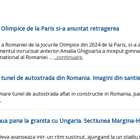
Olimpice de la Paris si-a anuntat retragerea
 Romaniei de la Jocurile Olimpice din 2024 de la Paris, si-a a
mentul incrucisat anterior.Amalia Ghigoarta a inceput gimnasti
national al Romaniei. ...
...continuare.
 tunel de autostrada din Romania. Imagini din santi
mare tunel de autostrada aflat in constructie in Romania, pa
.
ua pana la granita cu Ungaria. Sectiunea Margina-H
Deva avanseaza intr-un ritm sustinut, ajungand la un stadiu f