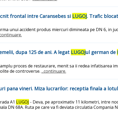
ocnit frontal intre Caransebes si
LUGOJ
. Trafic bloc
urma unui accident produs miercuri dimineata pe DN 6, in jud
..continuare.
temelii, dupa 125 de ani. A legat
LUGOJ
ul german de
 amplu proces de restaurare, menit sa ii redea infatisarea imp
colite de controverse.
...continuare.
i pana vineri. Miza lucrarilor: receptia finala a lotul
strada A1
LUGOJ
- Deva, pe aproximativ 11 kilometri, intre no
ala DN 68A. Ruta pe care va fi deviata circulatia Compania N