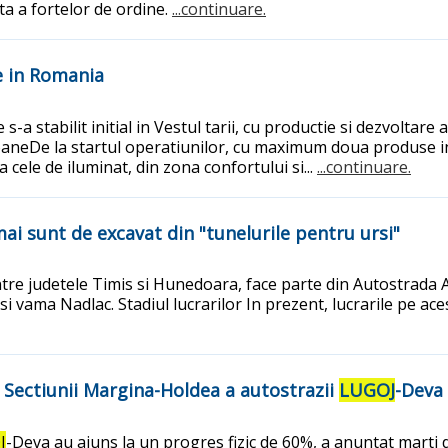
rta a fortelor de ordine.
...continuare.
e in Romania
-a stabilit initial in Vestul tarii, cu productie si dezvoltare
neDe la startul operatiunilor, cu maximum doua produse in f
 cele de iluminat, din zona confortului si...
...continuare.
ai sunt de excavat din "tunelurile pentru ursi"
intre judetele Timis si Hunedoara, face parte din Autostrada
i vama Nadlac. Stadiul lucrarilor In prezent, lucrarile pe ace
l Sectiunii Margina-Holdea a autostrazii
LUGOJ
-Deva
J
-Deva au ajuns la un progres fizic de 60%, a anuntat marti d