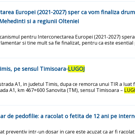
tarea Europei (2021-2027) sper ca vom finaliza drum
Mehedinti si a regiunii Olteniei
canismul pentru Interconectarea Europei (2021-2027) spera 
rlamentar si tine mult sa fie finalizat, pentru ca este esentia
Timis, pe sensul Timisoara-
LUGOJ
ostrada A1, in judetul Timis, dupa ce remorca unui TIR a luat
rada A1, km 467+600 Sanovita (TM), sensul Timisoara –
LUG
 de pedofilie: a racolat o fetita de 12 ani pe intern
at preventiv intr-un dosar in care este acuzat ca ar fi racolat