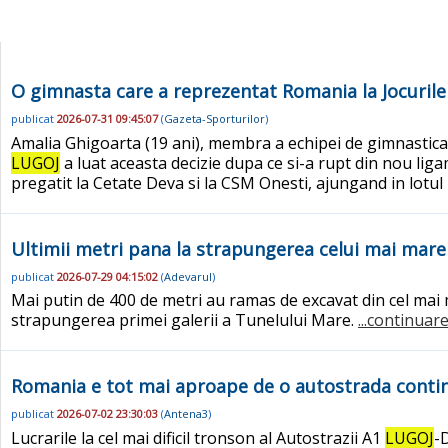
O gimnasta care a reprezentat Romania la Jocurile 
publicat
2026-07-31 09:45:07
(
Gazeta-Sporturilor
)
Amalia Ghigoarta (19 ani), membra a echipei de gimnastica a
LUGOJ
a luat aceasta decizie dupa ce si-a rupt din nou liga
pregatit la Cetate Deva si la CSM Onesti, ajungand in lotul 
Ultimii metri pana la strapungerea celui mai mare
publicat
2026-07-29 04:15:02
(
Adevarul
)
Mai putin de 400 de metri au ramas de excavat din cel mai 
strapungerea primei galerii a Tunelului Mare.
...continuare
Romania e tot mai aproape de o autostrada contin
publicat
2026-07-02 23:30:03
(
Antena3
)
Lucrarile la cel mai dificil tronson al Autostrazii A1
LUGOJ
-