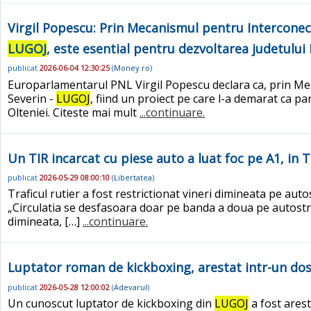
Virgil Popescu: Prin Mecanismul pentru Interconec
LUGOJ
, este esential pentru dezvoltarea judetului 
publicat
2026-06-04 12:30:25
(
Money.ro
)
Europarlamentarul PNL Virgil Popescu declara ca, prin Me
Severin -
LUGOJ
, fiind un proiect pe care l-a demarat ca pa
Olteniei. Citeste mai mult
...continuare.
Un TIR incarcat cu piese auto a luat foc pe A1, in 
publicat
2026-05-29 08:00:10
(
Libertatea
)
Traficul rutier a fost restrictionat vineri dimineata pe aut
„Circulatia se desfasoara doar pe banda a doua pe autost
dimineata, […]
...continuare.
Luptator roman de kickboxing, arestat intr-un dosar
publicat
2026-05-28 12:00:02
(
Adevarul
)
Un cunoscut luptator de kickboxing din
LUGOJ
a fost arest