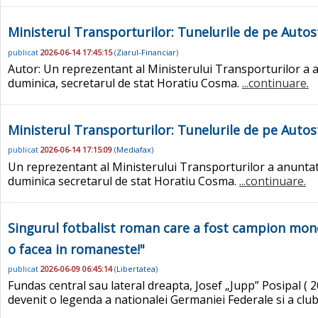
Ministerul Transporturilor: Tunelurile de pe Auto
publicat
2026-06-14 17:45:15
(
Ziarul-Financiar
)
Autor: Un reprezentant al Ministerului Transporturilor a 
duminica, secretarul de stat Horatiu Cosma.
...continuare.
Ministerul Transporturilor: Tunelurile de pe Auto
publicat
2026-06-14 17:15:09
(
Mediafax
)
Un reprezentant al Ministerului Transporturilor a anuntat
duminica secretarul de stat Horatiu Cosma.
...continuare.
Singurul fotbalist roman care a fost campion mond
o facea in romaneste!"
publicat
2026-06-09 06:45:14
(
Libertatea
)
Fundas central sau lateral dreapta, Josef „Jupp” Posipal ( 
devenit o legenda a nationalei Germaniei Federale si a club