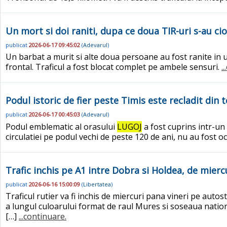
Un mort si doi raniti, dupa ce doua TIR-uri s-au ci
publicat
2026-06-17 09:45:02
(
Adevarul
)
Un barbat a murit si alte doua persoane au fost ranite in 
frontal. Traficul a fost blocat complet pe ambele sensuri.
.
Podul istoric de fier peste Timis este recladit din 
publicat
2026-06-17 00:45:03
(
Adevarul
)
Podul emblematic al orasului
LUGOJ
a fost cuprins intr-un
circulatiei pe podul vechi de peste 120 de ani, nu au fost o
Trafic inchis pe A1 intre Dobra si Holdea, de miercur
publicat
2026-06-16 15:00:09
(
Libertatea
)
Traficul rutier va fi inchis de miercuri pana vineri pe auto
a lungul culoarului format de raul Mures si soseaua nation
[…]
...continuare.