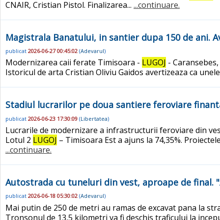
CNAIR, Cristian Pistol. Finalizarea...
...continuare.
Magistrala Banatului, in santier dupa 150 de ani. A
publicat
2026-06-27 00:45:02
(
Adevarul
)
Modernizarea caii ferate Timisoara -
LUGOJ
- Caransebes, 
Istoricul de arta Cristian Oliviu Gaidos avertizeaza ca unel
Stadiul lucrarilor pe doua santiere feroviare finan
publicat
2026-06-23 17:30:09
(
Libertatea
)
Lucrarile de modernizare a infrastructurii feroviare din ves
Lotul 2
LUGOJ
– Timisoara Est a ajuns la 74,35%. Proiectele,
...continuare.
Autostrada cu tuneluri din vest, aproape de final. "
publicat
2026-06-18 05:30:02
(
Adevarul
)
Mai putin de 250 de metri au ramas de excavat pana la stra
Tronsonul de 13,5 kilometri va fi deschis traficului la ince