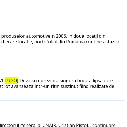
 a produselor automotiveIn 2006, in doua locatii din
iecare locatie, portofoliul din Romania contine astazi o
 A1
LUGOJ
Deva si reprezinta singura bucata lipsa care
st lot avanseaza intr-un ritm sustinut fiind realizate de
irectorul general al CNAIR, Cristian Pistol.
...continuare.