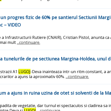
un progres fizic de 60% pe santierul Sectiunii Margin
ac – VIDEO
a Infrastructurii Rutiere (CNAIR), Cristian Pistol, anunta c
e mai mult
...continuare.
a tunelurile de pe sectiunea Margina-Holdea, unul di
ostrazii A1
LUGOJ
-Deva inainteaza intr-un ritm constant, a an
lucrarilor a ajuns la aproximativ 60%.
...continuare.
um a ajuns in ruina uzina de otet si solventi de la M
padita de vegetatie, dar turnul ei spectaculos si cladirea sa
intre Deva si
LUGOJ
.
...continuare.