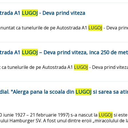
strada A1
LUGOJ
- Deva prind viteza
anuntat ca tunelurile de pe Autostrada A1
LUGOJ
- Deva prind
strada A1
LUGOJ
– Deva prind viteza, inca 250 de met
 ca tunelurile de pe Autostrada A1
LUGOJ
- Deva prind viteza
ial. "Alerga pana la scoala din
LUGOJ
si sarea sa ati
20 iunie 1927 – 21 februarie 1997) s-a nascut la
LUGOJ
si este
ului Hamburger SV. A fost unul dintre eroii „miracolului de l