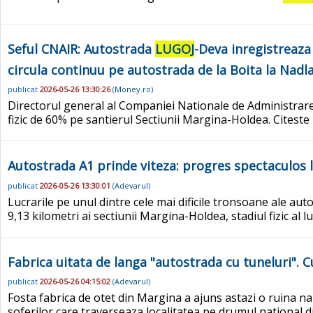
Seful CNAIR: Autostrada
LUGOJ
-Deva inregistreaza 
circula continuu pe autostrada de la Boita la Nadl
publicat
2026-05-26 13:30:26
(
Money.ro
)
Directorul general al Companiei Nationale de Administrare 
fizic de 60% pe santierul Sectiunii Margina-Holdea. Citest
Autostrada A1 prinde viteza: progres spectaculos l
publicat
2026-05-26 13:30:01
(
Adevarul
)
Lucrarile pe unul dintre cele mai dificile tronsoane ale aut
9,13 kilometri ai sectiunii Margina-Holdea, stadiul fizic al 
Fabrica uitata de langa "autostrada cu tuneluri". C
publicat
2026-05-26 04:15:02
(
Adevarul
)
Fosta fabrica de otet din Margina a ajuns astazi o ruina na
soferilor care traverseaza localitatea pe drumul national d