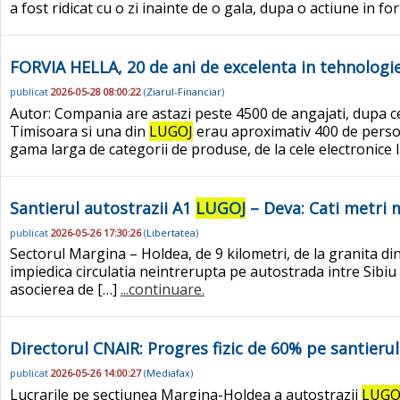
a fost ridicat cu o zi inainte de o gala, dupa o actiune in fo
FORVIA HELLA, 20 de ani de excelenta in tehnologi
publicat
2026-05-28 08:00:22
(
Ziarul-Financiar
)
Autor: Compania are astazi peste 4500 de angajati, dupa ce s
Timisoara si una din
LUGOJ
erau aproximativ 400 de persoa
gama larga de categorii de produse, de la cele electronice la
Santierul autostrazii A1
LUGOJ
– Deva: Cati metri m
publicat
2026-05-26 17:30:26
(
Libertatea
)
Sectorul Margina – Holdea, de 9 kilometri, de la granita d
impiedica circulatia neintrerupta pe autostrada intre Sibiu s
asocierea de […]
...continuare.
Directorul CNAIR: Progres fizic de 60% pe santieru
publicat
2026-05-26 14:00:27
(
Mediafax
)
Lucrarile pe sectiunea Margina-Holdea a autostrazii
LUGO