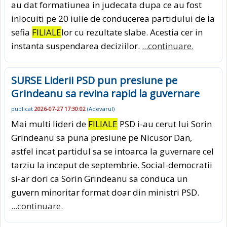
au dat formatiunea in judecata dupa ce au fost
inlocuiti pe 20 iulie de conducerea partidului de la
sefia
FILIALE
lor cu rezultate slabe. Acestia cer in
instanta suspendarea deciziilor.
...continuare.
SURSE Liderii PSD pun presiune pe
Grindeanu sa revina rapid la guvernare
publicat
2026-07-27 17:30:02
(
Adevarul
)
Mai multi lideri de
FILIALE
PSD i-au cerut lui Sorin
Grindeanu sa puna presiune pe Nicusor Dan,
astfel incat partidul sa se intoarca la guvernare cel
tarziu la inceput de septembrie. Social-democratii
si-ar dori ca Sorin Grindeanu sa conduca un
guvern minoritar format doar din ministri PSD.
...continuare.