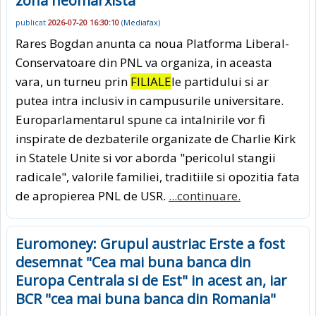
zona neomarxista"
publicat
2026-07-20 16:30:10
(
Mediafax
)
Rares Bogdan anunta ca noua Platforma Liberal-
Conservatoare din PNL va organiza, in aceasta
vara, un turneu prin
FILIALE
le partidului si ar
putea intra inclusiv in campusurile universitare.
Europarlamentarul spune ca intalnirile vor fi
inspirate de dezbaterile organizate de Charlie Kirk
in Statele Unite si vor aborda "pericolul stangii
radicale", valorile familiei, traditiile si opozitia fata
de apropierea PNL de USR.
...continuare.
Euromoney: Grupul austriac Erste a fost
desemnat "Cea mai buna banca din
Europa Centrala si de Est" in acest an, iar
BCR "cea mai buna banca din Romania"