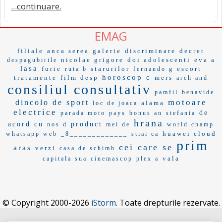
...continuare.
EMAG
filiale
anca serea
galerie
discriminare
decret
nicolae grigore
doi adolescenti
eva a
despagubirile
lasa
furie
starurilor
escort
ruta b
fernando g
horoscop c
tratamente
film desp
mers
arch and
consiliul consultativ
pamfil
benavide
motoare
dincolo de sport
alama
loc de joaca
electrice
de
parada moto
pays
bonus an
stefania
hrana
acord cu
product
nos d
mei de
world champ
huawei cloud
whatsapp web
_8_____________
stiai ca
prim
cei care se
aras
verzi
casa de schimb
vala
capitala sua
cinemascop
plex a
© Copyright 2000-2026
iStorm
. Toate drepturile rezervate.