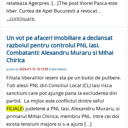
relateaza Agerpres. […]The post Viorel Pasca este
liber. Curtea de Apel Bucuresti a revocat...
...continuare.
Un vot pe afaceri imobiliare a declansat
razboiul pentru controlul PNL Iasi.
Combatanti: Alexandru Muraru si Mihai
Chirica
publicat
2026-07-12 16:15:09
(
Libertatea
)
Filiala liberalilor ieseni sta pe un butoi de pulbere.
Toti alesii PNL din Consiliul Local (CL) Iasi risca
sanctiuni care pot ajunge pana la excluderea din
partid. La mijloc este conflictul dintre seful
FILIALE
i judetene a PNL Iasi, Alexandru Muraru, si
primarul Mihai Chirica, membru PNL. Intre cei doi
exista tensiuni majore si s-a ajuns […]