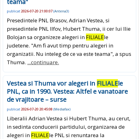
teama"
publicat
2026-07-20 21:00:07
(
Antena3
)
Presedintele PNL Brasov, Adrian Vestea, si
presedintele PNL Ilfov, Hubert Thuma, ii cer lui Ilie
Bolojan sa organizeze alegeri in
FILIALE
le
judetene. "Am fi avut timp pentru alegeri in
organizatii. Nu inteleg de ce va este teama", a spus
Thuma.
...continuare.
Vestea si Thuma vor alegeri in
FILIALE
le
PNL, ca in 1990. Vestea: Altfel e vanatoare
de vrajitoare – surse
publicat
2026-07-20 20:45:08
(
Mediafax
)
Liberalii Adrian Vestea si Hubert Thuma, au cerut,
in sedinta conducerii partidului, organizarea de
alegeri in
FILIALE
le PNL si renuntarea la