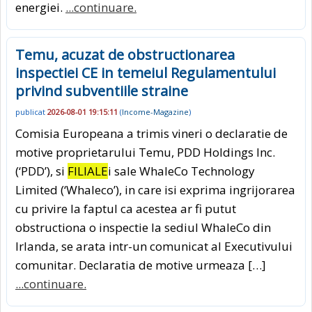
energiei.
...continuare.
Temu, acuzat de obstructionarea
inspectiei CE in temeiul Regulamentului
privind subventiile straine
publicat
2026-08-01 19:15:11
(
Income-Magazine
)
Comisia Europeana a trimis vineri o declaratie de
motive proprietarului Temu, PDD Holdings Inc.
(‘PDD’), si
FILIALE
i sale WhaleCo Technology
Limited (‘Whaleco’), in care isi exprima ingrijorarea
cu privire la faptul ca acestea ar fi putut
obstructiona o inspectie la sediul WhaleCo din
Irlanda, se arata intr-un comunicat al Executivului
comunitar. Declaratia de motive urmeaza […]
...continuare.