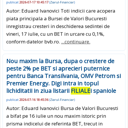
publicat
2026-07-17 10:45:17
(
Ziarul-Financiar
)
Autor: Eduard Ivanovici Toti indicii care acopera
piata principala a Bursei de Valori Bucuresti
inregistrau cresteri in deschiderea sedintei de
vineri, 17 iulie, cu un BET in urcare cu 0,1%,
conform datelor bvb.ro.
...continuare.
Nou maxim la Bursa, dupa o crestere de
peste 2% pe BET si aprecieri puternice
pentru Banca Transilvania, OMV Petrom si
Premier Energy. Digi intra in topul
lichiditatii in ziua listarii
FILIALE
i spaniole
publicat
2026-07-16 18:45:36
(
Ziarul-Financiar
)
Autor: Eduard Ivanovici Bursa de Valori Bucuresti
a bifat pe 16 iulie un nou maxim istoric prin
prisma indicelui de referinta BET, trecut in