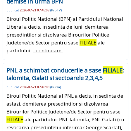
demise in urma BPN
publicat
2026-07-21 07:45:08
(
ProTV
)
Biroul Politic National (BPN) al Partidului National
Liberal a decis, in sedinta de luni, demiterea
presedintilor si dizolvarea Birourilor Politice
Judetene/de Sector pentru sase
FILIALE
ale
partidului.
...continuare.
PNL a schimbat conducerile a sase
FILIALE
:
Ialomita, Galati si sectoarele 2,3,4,5
publicat
2026-07-21 07:45:03
(
Bursa
)
Biroul Politic National al PNL a decis, in sedinta de
astazi, demiterea presedintilor si dizolvarea
Birourilor Politice Judetene/de Sector pentru sase
FILIALE
ale partidului: PNL Ialomita, PNL Galati (cu
revocarea presedintelui interimar George Scarlat),