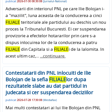
publicat
2026-07-30 08:30:08
(
Jurnalul-National
)
Adversarii din interiorul PNL pe care Ilie Bolojan i-
a "mazilit", luna aceasta de la conducerea a cinci
FILIALE
teritoriale ale partidului au deschis un nou
proces la Tribunalul Bucuresti. Ei cer suspendarea
provizorie a efectelor hotararilor prin care s-a
dispus inlocuirea lor de la conducerea a patru
FILIALE
din Capitala si a
FILIALE
i de la Ialomita. In
acest ultim caz,...
...continuare.
Contestatarii din PNL inlocuiti de Ilie
Bolojan de la sefia
FILIALE
lor dupa
rezultatele slabe au dat partidul in
judecata si cer suspendarea deciziilor
publicat
2026-07-28 17:30:08
(
Mediafax
)
Mai multi contestatari ai lui Ilie Bolojan din PNL