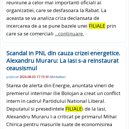
reuniune a celor mai importanti oficiali ai
organizatiei, care se desfasoara la Rabat. La
aceasta se va analiza criza declansata de
incercarea de a se pune bazele unei
FILIALE
prin
care sa se comerciali
...continuare.
Scandal in PNL din cauza crizei energetice.
Alexandru Muraru: La Iasi s-a reinstaurat
ceausismul
publicat
2026-08-03 17:15:10
(
Mediafax
)
Starea de alerta din Energie, anuntata vineri de
premierul interimar Ilie Bolojan a creat un conflict
intern in cadrul Partidului National Liberal.
Deputatul si presedintele
FILIALE
i de la Iasi,
Alexandru Muraru l-a criticat pe primarul Mihai
Chirica pentru masurile luate de economisirea