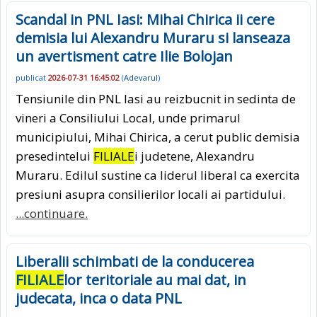
Scandal in PNL Iasi: Mihai Chirica ii cere
demisia lui Alexandru Muraru si lanseaza
un avertisment catre Ilie Bolojan
publicat
2026-07-31 16:45:02
(
Adevarul
)
Tensiunile din PNL Iasi au reizbucnit in sedinta de
vineri a Consiliului Local, unde primarul
municipiului, Mihai Chirica, a cerut public demisia
presedintelui
FILIALE
i judetene, Alexandru
Muraru. Edilul sustine ca liderul liberal ca exercita
presiuni asupra consilierilor locali ai partidului.
...continuare.
Liberalii schimbati de la conducerea
FILIALE
lor teritoriale au mai dat, in
judecata, inca o data PNL