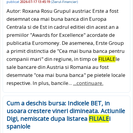
publicat
2026-07-17 13:45:19
(
Ziarul-Financiar
)
Autor: Roxana Rosu Grupul austriac Erste a fost
desemnat cea mai buna banca din Europa
Centrala si de Est in cadrul editiei din acest an a
premiilor "Awards for Excellence" acordate de
publicatia Euromoney. De asemenea, Erste Group
a primit distinctia de "Cea mai buna banca pentru
companii mari" din regiune, in timp ce
FILIALE
le
sale bancare din Austria si Romania au fost
desemnate "cea mai buna banca" pe pietele locale
respective. In plus, bancile...
...continuare.
Cum a deschis bursa: Indicele BET, in
usoara crestere vineri dimineata. Actiunile
Digi, nemiscate dupa listarea
FILIALE
i
spaniole