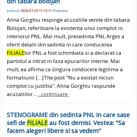
din tabara Bolojan
publicat
2026-07-23 11:15:11
(
Puterea
)
Alina Gorghiu respinge acuzatiile venite din tabara
Bolojan, referitoare la existenta unui complot in
interiorul PNL. Mai mult, presedinta PNL Arges a
oferit detalii din sedinta in care conducerea
FILIALE
lor PNL a fost schimbata si a declarat ca
partidul a intrat in faza epurarilor interne. Mai
mult, ea afirma ca singura conducere legitima a
formatiunii […]The post "Nu a existat niciun
complot cu justitia". Alina Gorghiu raspunde
acuzatiilor...
...continuare.
STENOGRAME din sedinta PNL in care sase
sefi de
FILIALE
au fost demisi. Vestea: "Sa
facem alegeri libere si sa vedem"