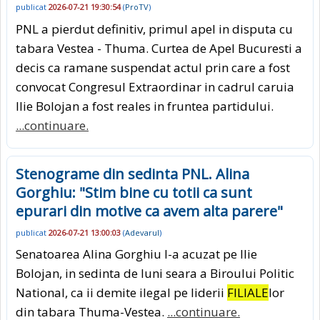
publicat
2026-07-21 19:30:54
(
ProTV
)
PNL a pierdut definitiv, primul apel in disputa cu
tabara Vestea - Thuma. Curtea de Apel Bucuresti a
decis ca ramane suspendat actul prin care a fost
convocat Congresul Extraordinar in cadrul caruia
Ilie Bolojan a fost reales in fruntea partidului.
...continuare.
Stenograme din sedinta PNL. Alina
Gorghiu: "Stim bine cu totii ca sunt
epurari din motive ca avem alta parere"
publicat
2026-07-21 13:00:03
(
Adevarul
)
Senatoarea Alina Gorghiu l-a acuzat pe Ilie
Bolojan, in sedinta de luni seara a Biroului Politic
National, ca ii demite ilegal pe liderii
FILIALE
lor
din tabara Thuma-Vestea.
...continuare.