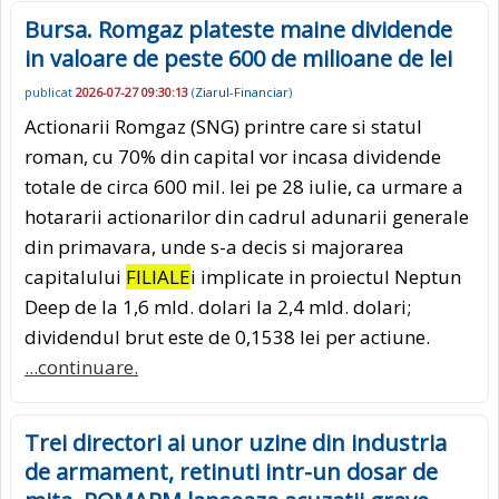
Bursa. Romgaz plateste maine dividende
in valoare de peste 600 de milioane de lei
publicat
2026-07-27 09:30:13
(
Ziarul-Financiar
)
Actionarii Romgaz (SNG) printre care si statul
roman, cu 70% din capital vor incasa dividende
totale de circa 600 mil. lei pe 28 iulie, ca urmare a
hotararii actionarilor din cadrul adunarii generale
din primavara, unde s-a decis si majorarea
capitalului
FILIALE
i implicate in proiectul Neptun
Deep de la 1,6 mld. dolari la 2,4 mld. dolari;
dividendul brut este de 0,1538 lei per actiune.
...continuare.
Trei directori ai unor uzine din industria
de armament, retinuti intr-un dosar de