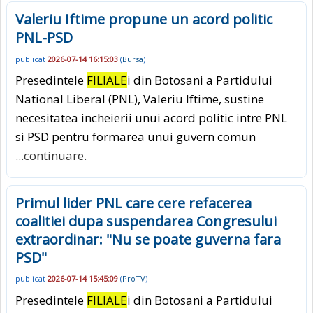
Valeriu Iftime propune un acord politic
PNL-PSD
publicat
2026-07-14 16:15:03
(
Bursa
)
Presedintele
FILIALE
i din Botosani a Partidului
National Liberal (PNL), Valeriu Iftime, sustine
necesitatea incheierii unui acord politic intre PNL
si PSD pentru formarea unui guvern comun
...continuare.
Primul lider PNL care cere refacerea
coalitiei dupa suspendarea Congresului
extraordinar: "Nu se poate guverna fara
PSD"
publicat
2026-07-14 15:45:09
(
ProTV
)
Presedintele
FILIALE
i din Botosani a Partidului