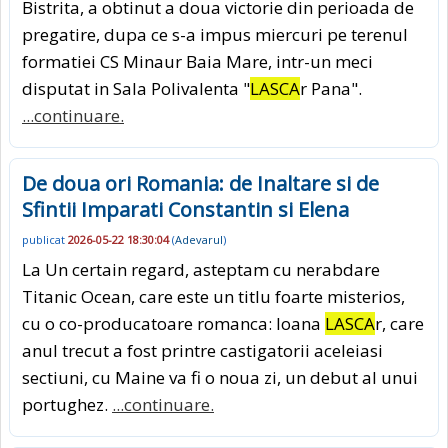
Bistrita, a obtinut a doua victorie din perioada de
pregatire, dupa ce s-a impus miercuri pe terenul
formatiei CS Minaur Baia Mare, intr-un meci
disputat in Sala Polivalenta "
LASCA
r Pana".
...continuare.
De doua ori Romania: de Inaltare si de
Sfintii Imparati Constantin si Elena
publicat
2026-05-22 18:30:04
(
Adevarul
)
La Un certain regard, asteptam cu nerabdare
Titanic Ocean, care este un titlu foarte misterios,
cu o co-producatoare romanca: Ioana
LASCA
r, care
anul trecut a fost printre castigatorii aceleiasi
sectiuni, cu Maine va fi o noua zi, un debut al unui
portughez.
...continuare.