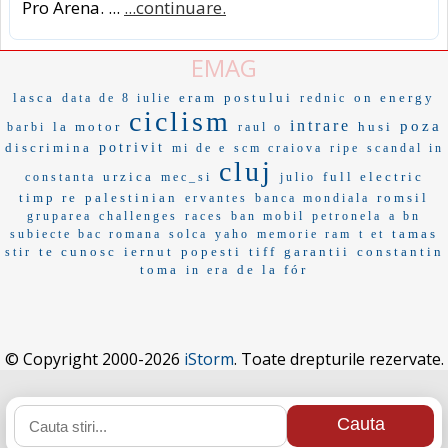
Pro Arena. ...
...continuare.
EMAG
lasca
eram
postului
on energy
data de 8 iulie
rednic
ciclism
intrare
poza
la motor
husi
barbi
raul o
discrimina
potrivit
mi de e
scm craiova
ripe
scandal in
cluj
urzica
full electric
constanta
mec_si
julio
timp re
palestinian
romsil
ervantes
banca mondiala
gruparea
challenges
races
ban mobil
petronela
a bn
tamas
subiecte bac romana
solca
yaho
memorie ram
t et
te cunosc
iernut
popesti
tiff
garantii
constantin
stir
toma
de la fór
in era
© Copyright 2000-2026
iStorm
. Toate drepturile rezervate.