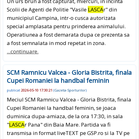
Un urs brun a fost capturat, miercuri, in incinta
Scolii de Agenti de Politie "Vasile
LASCA
r" din
municipiul Campina, intr-o cusca autorizata
special amplasata pentru prinderea animalului.
Operatiunea a fost demarata dupa ce prezenta sa
a fost semnalata in mod repetat in zona.
...continuare.
SCM Ramnicu Valcea - Gloria Bistrita, finala
Cupei Romaniei la handbal feminin
publicat
2026-05-10 17:30:21
(
Gazeta-Sporturilor
)
Meciul SCM Ramnicu Valcea - Gloria Bistrita, finala
Cupei Romaniei la handbal feminin, se joaca
duminica dupa-amiaza, de la ora 17:30, in sala
"
LASCA
r Pana" din Baia Mare. Partida va fi
transmisa in format liveTEXT pe GSP.ro si la TV pe